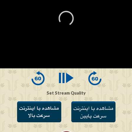
0
seconds
of
0
seconds
Set Stream Quality