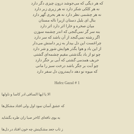
که هر دیگی که می‌جوشد درون چیزی دگر دارد
نه هر کلکی شکر دارد نه هر زیری زبر دارد
نه هر چشمی نظر دارد نه هر بحری گهر دارد
بنال ای بلبل دستان ازیرا ناله مستان
میان صخره و خارا اثر دارد اثر دارد
بنه سر گر نمی‌گنجی که اندر چشمه سوزن
اگر رشته نمی‌گنجد از آن باشد که سر دارد
چراغست این دل بیدار به زیر دامنش می‌دار
از این باد و هوا بگذر هوایش شور و شر دارد
چو تو از باد بگذشتی مقیم چشمه‌ای گشتی
حریف همدمی گشتی که آبی بر جگر دارد
چو آبت بر جگر باشد درخت سبز را مانی
که میوه نو دهد دایمدرون دل سفر دارد
Hafez Gazal # 1
الا یا ایها الساقی ادر کاسا و ناولها
که عشق آسان نمود اول ولی افتاد مشکل‌ها
به بوی نافه‌ای کاخر صبا زان طره بگشاید
ز تاب جعد مشکینش چه خون افتاد در دل‌ها