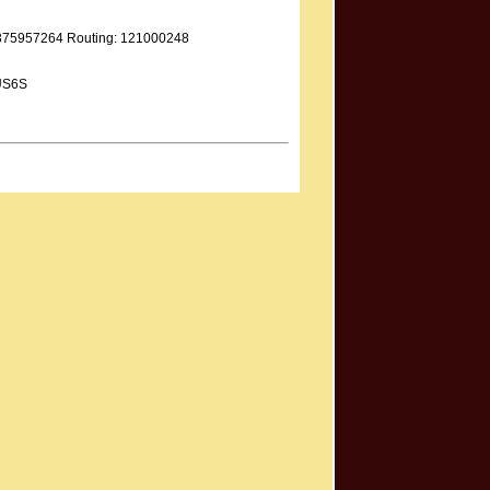
9375957264 Routing: 121000248
US6S