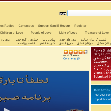
os/Audios
Contact us
Support Ganj E Hozour
Register
Children of Love
People of Love
Light of Love
Treasure of Love
لیست کاربران سایت
ویدو های جدید
تماس با ما
حمایت از گنچ حضور
ثبت نام
دکان عشق
جوانان عشق
چراغ عشق
گنجینهٔ عشق
خلاصه برنامه ها
Parviz Shah
Ganj e Hozo
out of 52 votes
Comments
(0)
Category
:
یری گنج حضور
 - ۴۰۱
Views
: 9,54
Submitted b
TAKE ACTION
Post your co
Report this vi