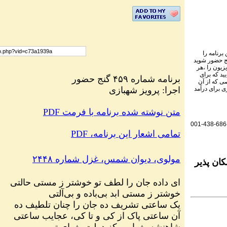
برنامه را
نج حضور شوید
یزیون را ،هر
ید که برای
برنامه شماره ۴۵۹ گنج حضور
ی که از آن
اجرا: پرویز شهبازی
ی برای درآمد
PDF متن نوشته شده برنامه با فرمت
001-438-686
PDF ،تمامی اشعار این برنامه
مولوی، دیوان شمس، غزل شماره ۲۴۴۸
ان پذیر
ای داده جان را لطف تو خوشتر ز مستی حالتی
خوشتر ز مستی ابد بی‌باده و بی‌آلتی
یک ساعتی تشریف ده جان را چنان تلطیف ده
آن ساعتی پاک از کی و تا کی، عجایب ساعتی
شاهنشه یغماییی کز دولت یغمای تو