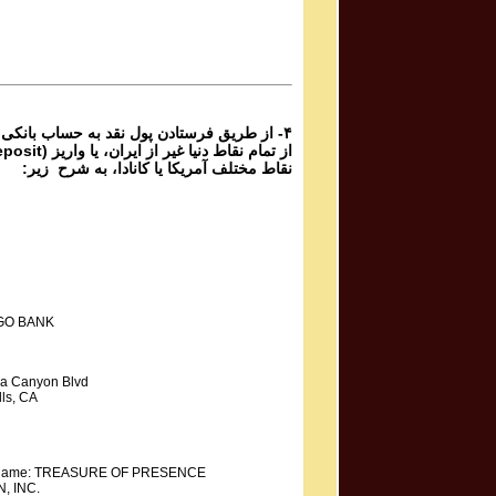
برنامه شماره ۴۸٢ گنج حضور
Parviz Shahbazi
Ganj e Hozour Program #481
برنامه شماره ۴۸۱ گنج حضور
۴- از طریق فرستادن پول نقد به حساب بانکی
نقاط مختلف آمریکا یا کانادا، به شرح زیر:
GO BANK
a Canyon Blvd
ls, CA
y Name: TREASURE OF PRESENCE
, INC.