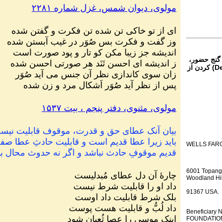
مولوی، دیوان شمس، غزل شماره ۲۲۸۱
ای از تو خاکی تن شده تن فکرت و گفتن شده
وز گفت و فکرت بس صُوَر در غیب آبستن شده
اندیشه جز زیبا مکن کو تار و پود صورت است
 گنج حضور،
ز اندیشه ای احسن تَنَد هر صورتی احسن شده
از تمام نقاط دنیا غیر از ایران، یا واریز (Deposit) کردن از
زان سوی کاندازی نظر آن جنس می آید صُوَر
پس از نظر آید صُوَر اَشکال مرد و زن شده
مولوی، مثنوی، دفتر پنجم ، بیت ۱۵۳۷
بیان آنک عطای حق و قدرت
،
موقوف قابلیت نیست 
باید زیرا عطا قدیم است و قابلیت حادثِ عطا 
WELLS FAR
قدیم موقوفِ حادث نباشد و اگر نه حدوث محال ب
6001 Topang
چارهٔ آن دل عطای مُبدلیست
Woodland Hil
داد او را قابلیت شرط نیست
91367 USA.
بلک شرط قابلیت داد اوست
داد لُبُّ و قابلیت هست پوست
Beneficiar
اینک موسی را عصا ثُعبان شود
FOUNDATION