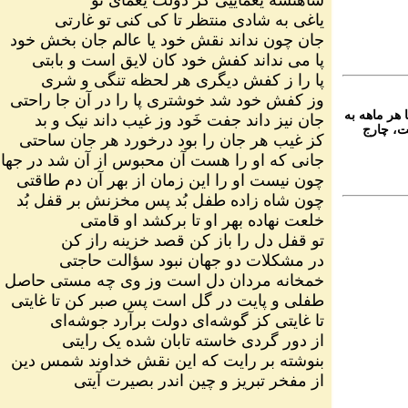
یاغی به شادی منتظر تا کی کنی تو غارتی
جان چون نداند نقش خود یا عالم جان بخش خود
پا می نداند کفش خود کان لایق است و بابتی
پا را ز کفش دیگری هر لحظه تنگی و شری
وز کفش خود شد خوشتری پا را در آن جا راحتی
 هر ماهه به
جان نیز داند جفت خَود وز غیب داند نیک و بد
ت، چارج
کز غیب هر جان را بود درخورد هر جان ساحتی
جانی که او را هست آن محبوس از آن شد در جها
چون نیست او را این زمان از بهر آن دم طاقتی
چون شاه زاده طفل بُد پس مخزنش بر قفل بُد
خلعت نهاده بهر او تا برکشد او قامتی
تو قفل دل را باز کن قصد خزینه راز کن
در مشکلات دو جهان نبود سؤالت حاجتی
خمخانه مردان دل است وز وی چه مستی حاصل
طفلی و پایت در گل است پس صبر کن تا غایتی
تا غایتی کز گوشه‌ای دولت برآرد جوشه‌ای
از دور گردی خاسته تابان شده یک رایتی
بنوشته بر رایت که این نقش خداوند شمس دین
از مفخر تبریز و چین اندر بصیرت آیتی