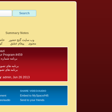
Summary Notes
وب سایت گنج حضور
خانه
معنوی
پیغام عشق
کو
bazi
ur Program #459
برنامه شماره ۴۵۹ گنج حضور
برنامه های تصو
برنامه های تصویری ۵۰۰
5
y
:
admin, Jun 26 2013
SHARE VIDEO/AUDIO
mment
Embed to MySpace/Hi5
deo/audio
Send to your friends