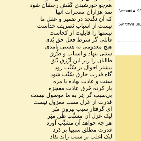
هم‌چو خورشیدی کَفَش رخشان شود
صد هزاران معجزات انبیا
Account #: 
که آن نگنجد در ضمیر و عقل ما
Swift #WFBI
نیست از اسباب تَصریف خداست
نیستها را قابلیت از کجاست
قابلی گر شرط فعل حق بُدی
هیچ معدومی به هستی نامدی
سنتی بنهاد و اسباب و طُرُق
طالبان را زیر این اَزْرَق تُتُق
بیشتر احوال بر سُنَّت رود
گاه قدرت خارِق سُنَّت شود
سنت و عادت نهاده با مزه
باز کرده خَرق عادت معجزه
بی‌سبب گر عِز به ما موصول نیست
قدرت از عَزل سبب معزول نیست
ای گرفتار سبب بیرون مپَر
لیک عَزل آن مسَبِّب ظَن مبَر
هر چه خواهد آن مسَبِّب آورد
قدرت مطلق سببها بر دَرَد
لیک اغلب بر سبب رانَد نَفاذ