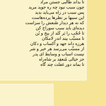
تا بداند طالبی جستن مراد
چون سبب نبود چه ره جوید مرید
پس سبب در راه می‌باید بدید
این سببها بر نظرها پرده‌هاست
که نه هر دیدار صُنعش را سزاست
دیده‌ای باید سبب سوراخ کن
تا حُجُب را بَر کَنَد از بیخ و بُن
تا مسبِّب بیند اندر لامکان
هرزه داند جهد و اَکساب و دکان
از مسبِّب می‌رسد هر خیر و شر
نیست اسباب و وسایط ای پدر
جز خیالی مُنعقِد بر شاه‌راه
تا بماند دور غفلت چند گاه