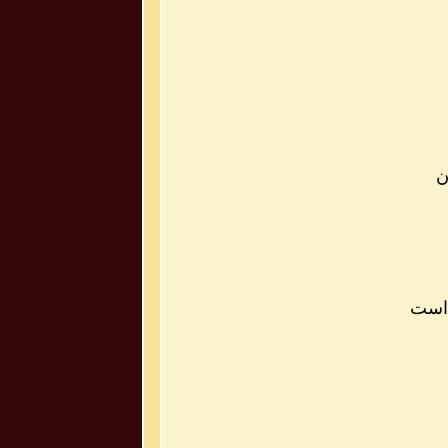
ن
 است