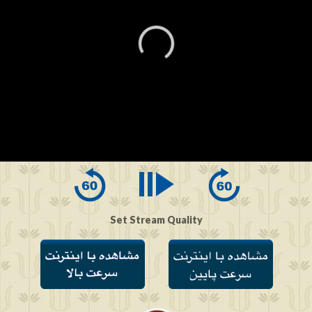
0
seconds
of
0
seconds
Set Stream Quality