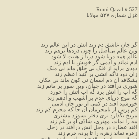
Rumi Qazal # 527
غزل شماره ۵۲۷ مولانا
گر جان عاشق دم زند آتش در این عالم زند
وین عالم بی‌اصل را چون ذره‌ها برهم زند
عالم همه دریا شود دریا ز هیبت لا شود
آدم نماند و آدمی گر خویش با آدم زند
دودی برآید از فلک نی خلق ماند نی ملک
زان دود ناگه آتشی بر گنبد اعظم زند
بشکافد آن دم آسمان نی کون ماند نی مکان
شوری درافتد در جهان، وین سور بر ماتم زند
گه آب را آتش برد گه آب آتش را خورد
گه موج دریای عدم بر اشهب و ادهم زند
خورشید افتد در کمی از نور جان آدمی
کم پرس از نامحرمان آن جا که محرم کم زند
مریخ بگذارد نری دفتر بسوزد مشتری
مه را نماند، مِهتری، شادّیِ او بر غم زند
افتد عطارد در وحل آتش درافتد در زحل
زهره نماند زهره را تا پرده خرم زند
نی قوس ماند نی قزح نی باده ماند نی قدح