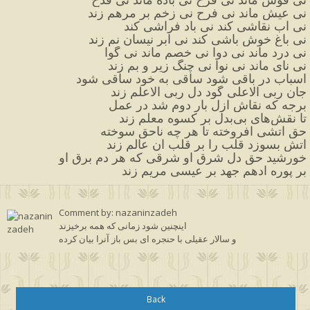
نی عیش ماند نی فرح نی زخم بر مرهم زند
نی آب نقاشی کند نی باد فراشی کند
نی باغ خوش باشی کند نی ابر نیسان نم زند
نی درد ماند نی دوا نی خصم ماند نی گوا
نی نای ماند نی نوا نی چنگ زیر و بم زند
اسباب در باقی شود ساقی به خود ساقی شود
جان ربی الاعلی گود دل ربی الاعلم زند
برجه که نقاش ازل بار دوم شد در عمل
تا نقش‌های بی‌بدل بر کسوه معلم زند
حق آتشی افروخته تا هر چه ناحق سوخته
آتش بسوزد قلب را بر قلب آن عالم زند
خورشید حق دل شرق او شرقی که هر دم برق او
بر پوره ادهم جهد بر عیسی مریم زند
Comment by: nazaninzadeh
اینچنین شود زمانی که همه برخیزند
و سالار عقیلی با حنجره ای بس باز آنرا بیان کرده
Back