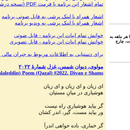
تمام اشعار این برنامه با فرمت
PDF
(
نسخه درشت
اشعار همراه با لینک پرشی به فایل صوتی
برنامه
اشعار همراه با لینک پرشی به ویدیو
برنامه
خوانش تمام ابیات این برنامه
-
فایل صوتی
 هر ماهه به
خوانش تمام ابیات این برنامه
-
فایل تصویری
ت، چارج
برای دستیابی به اطلاعات مربوط به جبران مالی‌ ب
مولوی، دیوان شمس، غزل شمارهٔ ۲۰۲۲
laleddin) Poem (Qazal) #
2022
, Divan e Shams
ای زیان و ای زیان و ای زیان
هوشیاری در میانِ مستیان
گر بیاید هوشیاری راه نیست
ور بیاید مست، گیر، اندر کشان
گر خماری، باده خواهی اندرآ