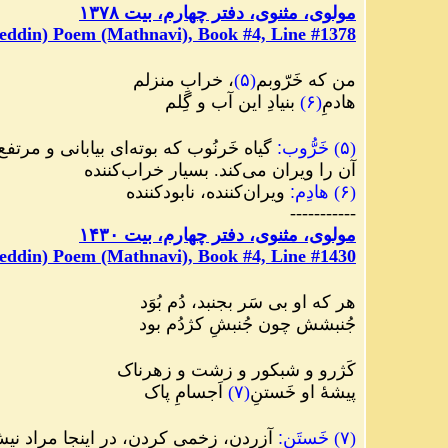
مولوی، مثنوی، دفتر چهارم، بیت ۱۳۷۸
eddin) Poem (Mathnavi), Book #4, Line #1378
من که خَرّوبم
(
۵
)
، خرابِ منزلم
هادمِ
(
۶
)
بنیادِ این آب و گِلم
(
۵
)
خَرُّوب
:
گیاه خَرنُوب که بوته‌ای بیابانی و مرتف
آن را ویران می‌کند. بسیار خراب‌کننده
(
۶
)
هادِم
:
ویران‌کننده، نابودکننده
-----------
مولوی، مثنوی، دفتر چهارم، بیت ۱۴۳۰
eddin) Poem (Mathnavi), Book #4, Line #1430
هر که او بی سَر بجنبد، دُم بُوَد
جُنبشش چون جُنبشِ کژدُم بود
کَژرو و شبکور و زشت و زهرناک
پیشۀ او خَستنِ
(
۷
)
اَجسامِ پاک
(
۷
)
خَستَن
:
آزردن، زخمی کردن، در اینجا مراد ن