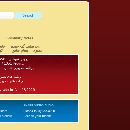
Summary Notes
وب سایت گنج حضور
خانه
معنوی
پیغام عشق
کو
Parviz Shahbazi - پرویز شهبازی
r #1051 Program
برنامه تصویری شماره ۱۰۵۱ گنج حضور
برنامه های تصو
برنامه های تصویری ۱۱۰۰ - ۱
1
y
:
admin, Mar 18 2026
SHARE VIDEO/AUDIO
mment
Embed to MySpace/Hi5
deo/audio
Send to your friends