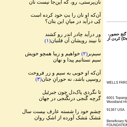
نان‌پرستی، رو، که این‌جا نیست نان
آن‌که او نان را بتِ خود کرده است
کِی درآید در میانِ این بتان؟
ور درآید چادر اندر رو کشند
 گنج حضور،
از تمام نقاط دنیا غیر از ایران، یا واریز (Deposit) کردن از
تا نبیند رویشان آن قلتبان
(
۱
)
سیم‌بر
(
۲
)
خواهیم و زیبا همچو خویش
سیم نستانیم پیدا و نهان
آن‌که او خوبی به سیم و زر فروخت
روسپی باشد، نه حورانِ جنان
(
۳
)
WELLS FAR
تا نگردی پاک‌دل چون جبرئیل
گرچه گَنجی درنگُنجی در جهان
6001 Topang
Woodland Hil
91367 USA.
چشمِ خود را شسته عارف بیست سال
مَشک مَشک آورده از اشکِ روان
Beneficiar
FOUNDATION