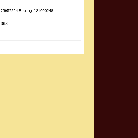
9375957264 Routing: 121000248
US6S