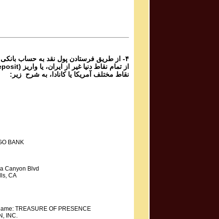
Ganje Hozour Programs #1043
برنامه تصویری شماره ۱۰۴۳ گنج حضور
Parviz Shahbazi - Ganje Hozour | پرویز شهبازی - گنج
حضور
Ganje Hozour Programs #1042
برنامه تصویری شماره ۱۰۴۲ گنج حضور
۴- از طریق فرستادن پول نقد به حساب بانکی
نقاط مختلف آمریکا یا کانادا، به شرح زیر:
GO BANK
a Canyon Blvd
ls, CA
y Name: TREASURE OF PRESENCE
, INC.