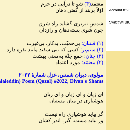
معتمَد
(
۴
)
شو تا درآیی در حرم
اوّلاً بربند از گفتن دهان
Account #: 
Swift #WFBI
شمسِ تبریزی گشاید راهِ شرق
چون شوی بسته‌دهان و رازدان
(
۱
)
قلتبان
:
بی‌حمیّت، بدکار، بی‌غیرت
(
۲
)
سیم‌بر
:
کسی که تنی سفید مانند نقره دارد.
(
۳
)
جِنان
:
جمعِ جَنَّة به‌معنی بهشت
(
۴
)
معتمَد
:
مورد اعتماد
-----------
مولوی، دیوان شمس، غزل شمارهٔ ۲۰۲۲
laleddin) Poem (Qazal) #
2022
, Divan e Shams
ای زیان و ای زیان و ای زیان
هوشیاری در میانِ مستیان
گر بیاید هوشیاری راه نیست
ور بیاید مست، گیر، اندر کشان