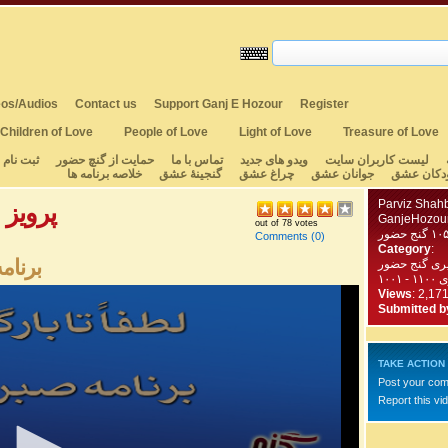
os/Audios
Contact us
Support Ganj E Hozour
Register
Children of Love
People of Love
Light of Love
Treasure of Love
لیست کاربران سایت
ویدو های جدید
تماس با ما
حمایت از گنچ حضور
ثبت نام
دکان عشق
جوانان عشق
چراغ عشق
گنجینهٔ عشق
خلاصه برنامه ها
rviz Shahbazi
GanjeHozou
out of 78 votes
Comments
(0)
Category
:
برنامه ت
یری گنج حضور
۱۰۰
Views
: 2,17
Submitted b
TAKE ACTION
Post your co
Report this vi