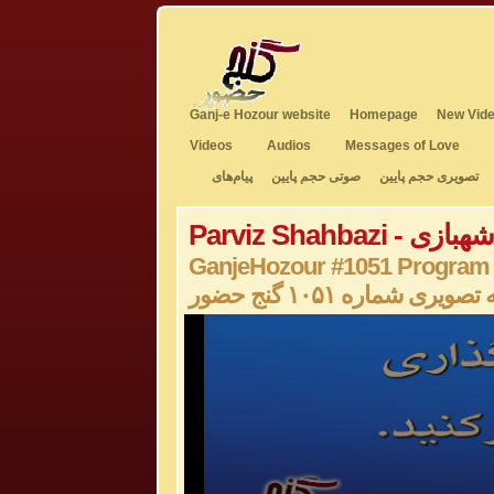
Ganj-e Hozour website
Homepage
New Vide
Videos
Audios
Messages of Love
تصویری حجم پایین
صوتی حجم پایین
پیام‌های
Pa - پرویز شهبازی
GanjeHozour #1051 Program
صویری شماره ۱۰۵۱ گنج حضور
0
seconds
of
0
seconds
Volume
50%