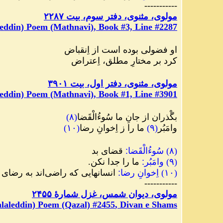
-----------
مولوی، مثنوی، دفتر سوم، بیت ۲۲۸۷
eddin) Poem (Mathnavi), Book #3, Line #2287
او فضولی بوده است از اِنقباض
کرد بر مختارِ مطلق، اِعتراض
مولوی، مثنوی، دفتر اول، بیت ۳۹۰۱
eddin) Poem (Mathnavi), Book #1, Line #3901
بگْذران از جانِ ما سُوءُالْقَضا
(
۸
)
وامَبُر
(
۹
)
ما را ز اِخوانِ رضا
(
۱۰
)
(
۸
)
سُوءُالْقَضا
:
قضای بد
(
۹
)
وامَبُر
:
ما را جدا نکن.
(
۱۰
)
اِخوانِ رضا
:
انسانهایی که راضی‌اند به رضای
-----------
مولوی، دیوان شمس، غزل شمارهٔ ٢۴۵۵
laleddin) Poem (Qazal) #
2455
, Divan e Shams