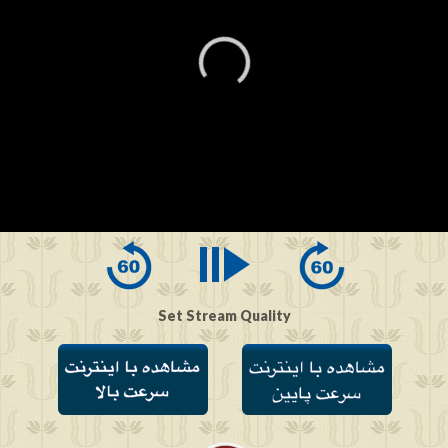
0
seconds
of
0
seconds
Set Stream Quality