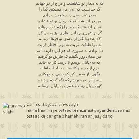
که به دیدار تو شغلست و فراغ از دو جهانم
گر چنانست که روی من مسکین گدا را
به در غیر ببینی ز در خویش برانم
من در اندیشه آنم که روان بر تو فشانم
نه در اندیشه که خود را زکمندت برهانم
گر تو شیرین زمانی نظری نیز به من کن
که به دیوانگی از عشق تو فرهاد زمانم
نه مرا طاقت غربت نه تو را خاطر قربت
دل نهادم به صبوری که جز این چاره ندانم
من همان روز بگفتم که طریق تو گرفتم
که به جانان نرسم تا نرسد کار به جانم
درم از دیده چکانست به یاد لب لعلت
نگهی باز به من کن که بسی در بچکانم
سخن از نیمه بریدم که نگه کردم و دیدم
کهبه پایان رسدم عمر و به پایان نرسانم
Comment by: parvinvosoghi
hame kaar haye ostaad bi nazir ast payandeh baashid
ostaad ke dar ghalb hameh iranian jaay darid