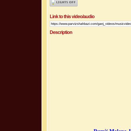
Link to this video/audio
Description
Rumi( Molana J