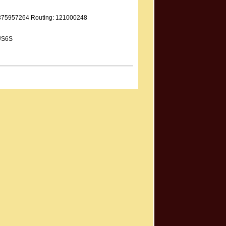
9375957264 Routing: 121000248
US6S