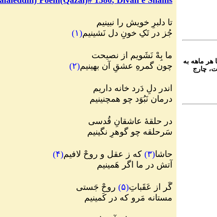
تا دلبرِ خویش را نبینیم
جُز در تَکِ خونِ دل نَشینیم
(
۱
)
ما بِهْ نَشَویم از نصیحت
 هر ماهه به
چون گمرهِ عشقِ آن بهینیم
(
۲
)
ت، چارج
اندر دلِ دَرد خانه داریم
درمان نَبُوَد چو همچنینیم
در حلقۀ عاشقانِ قُدسی
سَرحلقه چو گوهرِ نگینیم
حاشا
(
۳
)
که ز عقل و روحْ لافیم
(
۴
)
آتش در ما اگر هَمینیم
گَر از عَقَباتِ
(
۵
)
روحْ جَستی
مستانه مَرو که در کَمینیم