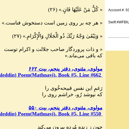
«
كُلُّ مَنْ عَلَيْهَا فَانٍ.
»
(
۲۶
)
Account #: 
«
هر چه بر روى زمين است دستخوش فناست.
»
Swift #WFBI
«
وَيَبْقَىٰ وَجْهُ رَبِّكَ ذُو الْجَلَالِ وَالْإِكْرَامِ.
»
(
٢٧
)
«
و ذات پروردگار صاحب جلالت و اكرام توست
كه باقى مى
ماند.
»
مولوی، مثنوی، دفتر پنجم، بیت ۶۶۲
leddin) Poem(Mathnavi), Book #5, Line #662
رَغمِ این نفس قبیحه
خُوی را
که نپوشد رُو، خراشم روی را
مولوی، مثنوی، دفتر پنجم، بیت ۵۵۰
leddin) Poem(Mathnavi), Book #5, Line #550
چون ز زنده مُرده بیرون می
کند