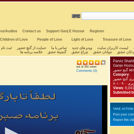
os/Audios
Contact us
Support Ganj E Hozour
Register
Children of Love
People of Love
Light of Love
Treasure of Love
لیست کاربران سایت
ویدو های جدید
تماس با ما
حمایت از گنچ حضور
ثبت نام
دکان عشق
جوانان عشق
چراغ عشق
گنجینهٔ عشق
خلاصه برنامه ها
Parviz Shah
Ganje Hozou
out of 201 votes
Comments
(0)
Category
:
یری گنج حضور
 - ۸۰۱
Views
: 6,04
Submitted b
TAKE ACTION
Post your co
Report this vi