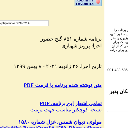
برنامه را
نج حضور شوید
برنامه
شماره ۸۵۱ گنج حضور
یزیون را ،هر
ید که برای
اجرا: پرویز شهبازی
ی که از آن
ی برای درآمد
۱۳۹۹ تاریخ اجرا: ۲۶ ژانویه ۲۰۲۱ - ۸ بهمن
001-438-686
متن نوشته شده برنامه با فرمت
PDF
ان پذیر
PDF ،تمامی اشعار این برنامه
نسخه کوچکتر مناسب جهت پرینت
مولوی، دیوان شمس، غزل شماره ۱۵۸۰
alaleddin) Poem(Qazal)#
1580
, Divan e Shams