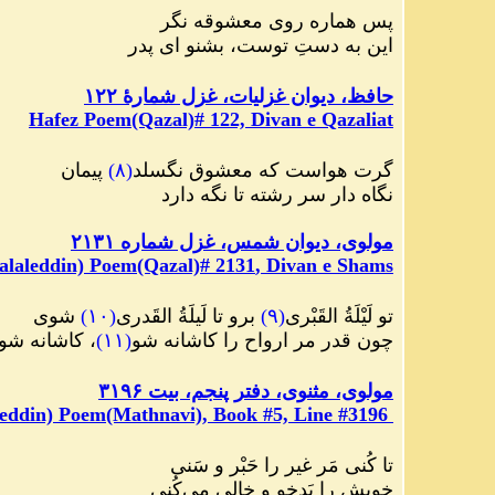
پس هماره روی معشوقه نگر
این به دستِ توست، بشنو ای پدر
حافظ، دیوان غزلیات، غزل شمارهٔ ۱۲۲
Hafez Poem(Qazal)# 122, Divan e Qazaliat
گرت هواست که معشوق نگسلد
(
۸
)
پیمان
نگاه دار سر رشته تا نگه دارد
مولوی، دیوان شمس، غزل شماره ۲۱۳۱
alaleddin) Poem(Qazal)#
2131
, Divan e Shams
تو لَیْلَةُ القَبْری
(
۹
)
برو تا لَیلَةُ القَدری
(
۱۰
)
شوی
چون قدر مر ارواح را کاشانه شو
(
۱۱
)
، کاشانه شو
مولوی، مثنوی، دفتر پنجم، بیت ۳۱۹۶
eddin) Poem(Mathnavi), Book #5, Line #3196
تا کُنی مَر غیر را حَبْر و سَنی
خویش را بَدخو و خالی می
کُنی