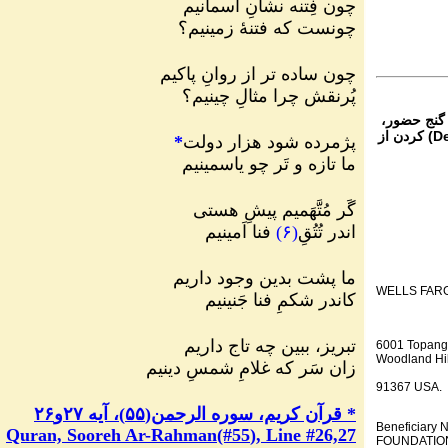
چون فِتنه نشانِ آسمانیم
چونست که فتنۀ زمینیم؟
چون ساده تر از روانِ پاکیم
پُرنقش چرا مثالِ چینیم؟
 گنج حضور،
از تمام نقاط دنیا غیر از ایران، یا واریز (Deposit) کردن از
پژمرده شود هزار دولت
*
ما تازه و تَر چو یاسمینیم
گَر مُتَّهَمیم پیشِ هستی
اندر تُتُقِ
(
۶
)
فنا اَمینیم
ما پشت بدین وجود داریم
WELLS FAR
کاندر شکمِ فنا جَنینیم
تبریز، ببین چه تاج داریم
6001 Topang
Woodland Hil
زان سَر که غلامِ شمسِ دینیم
91367 USA.
*
قرآن کریم، سوره الرحمن
(
۵۵
)
، آیه ۲۷و۲۶
Beneficiar
Quran, Sooreh Ar-Rahman(#55
), Line #
26,27
FOUNDATION