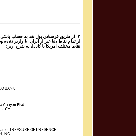
برنامه شماره ۸۸۲ گنج حضور
Parviz Shahbazi
Ganje Hozour Program #881
برنامه شماره ۸۸۱ گنج حضور
۴- از طریق فرستادن پول نقد به حساب بانکی
نقاط مختلف آمریکا یا کانادا، به شرح زیر:
GO BANK
a Canyon Blvd
ls, CA
y Name: TREASURE OF PRESENCE
, INC.