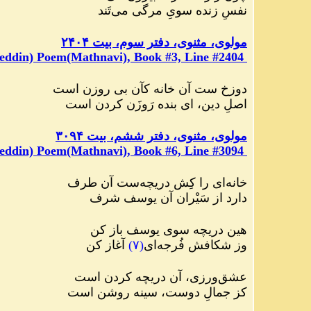
نفسِ زنده سویِ مرگی می
تَند
مولوی، مثنوی، دفتر سوم، بیت ۲۴۰۴
eddin) Poem(Mathnavi), Book #3, Line #2404
دوزخ ست آن خانه کآن بی روزن است
اصلِ دین، ای بنده رَوزَن کردن است
مولوی، مثنوی، دفتر ششم، بیت ۳۰۹۴
eddin) Poem(Mathnavi), Book #6, Line #3094
خانه
ای را کِش دریچه
ست آن طرف
دارد از سَیْران آن یوسف شرف
هین دریچه سوی یوسف باز کن
وز شکافش فُرجه
ای
(
۷
)
آغاز کن
عشق
ورزی، آن دریچه کردن است
کز جمالِ دوست، سینه روشن است