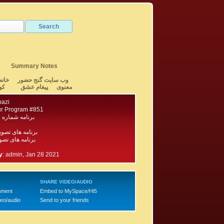
Summary Notes
وب سایت گنج حضور
خانه
معنوی
پیغام عشق
کو
bazi
r Program #851
برنامه شماره ۸۵۱ گنج حضور
برنامه های تصو
برنامه های تصویری ۹۰۰
1
y
:
admin, Jan 28 2021
SHARE VIDEO/AUDIO
mment
Embed to MySpace/Hi5
deo/audio
Send to your friends