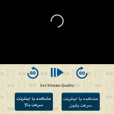
0
seconds
of
0
seconds
Set Stream Quality