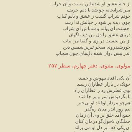
از جام عشق او شده این مست و آن خراب
میر شرابخانه چو شد با دلم حریف
خونم شراب گشت ز عشق و دلم کباب
چون دیده پر شود ز خیالش ندا رسد
احسنت ای پیاله و شاباش ای شراب
دریای عشق را دل من دید ناگهان
از من بجست در وی و گفتا مرا بیاب
خورشیدروی مفخر تبریز شمس دین
اندر پیش دوان شده دل‌های چون سحاب
مولوی، مثنوی، دفتر چهارم، سطر ۲۵۷
آن یکی افتاد بیهوش و خمید
چونک در بازار عطاران رسید
بوی عطرش زد ز عطاران راد
تا بگردیدش سر و بر جا فتاد
هم‌چو مردار اوفتاد او بی‌خبر
نیم روز اندر میان ره‌گذر
جمع آمد خلق بر وی آن زمان
جملگان لاحول‌گو درمان کنان
آن یکی کف بر دل او می براند