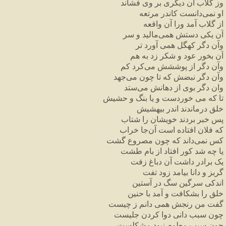
وز گلاب آن دیگری بر وی فشاند
او نمی‌دانست کاندر مرتعه
از گلاب آمد ورا آن واقعه
آن یکی دستش همی‌مالید و سر
وآن دگر کهگل همی آورد تر
آن بخور عود و شکر زد به هم
وآن دگر از پوششش می‌کرد کم
وآن دگر نبضش که تا چون می‌جهد
وان دگر بوی از دهانش می‌ستد
تا که می خوردست و یا بنگ و حشیش
خلق درماندند اندر بیهشیش
پس خبر بردند خویشان را شتاب
که فلان افتاده است آن‌جا خراب
کس نمی‌داند که چون مصروع گشت
یا چه شد کور افتاد از بام طشت
یک برادر داشت آن دباغ زفت
گربز و دانا بیامد زود تفت
اندکی سرگین سگ در آستین
خلق را بشکافت و آمد با حنین
گفت من رنجش همی دانم ز چیست
چون سبب دانی دوا کردن جلیست
چون سبب معلوم نبود مشکلست