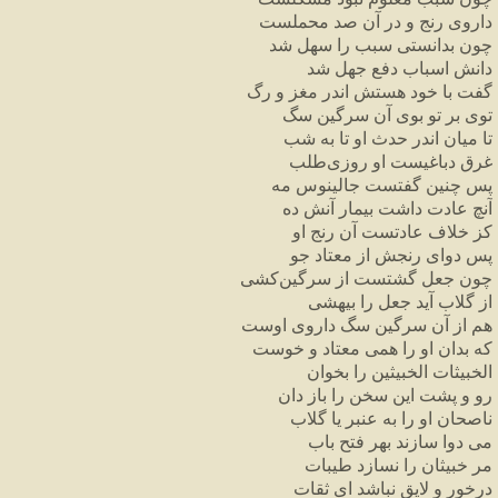
داروی رنج و در آن صد محملست
چون بدانستی سبب را سهل شد
دانش اسباب دفع جهل شد
گفت با خود هستش اندر مغز و رگ
توی بر تو بوی آن سرگین سگ
تا میان اندر حدث او تا به شب
غرق دباغیست او روزی‌طلب
پس چنین گفتست جالینوس مه
آنچ عادت داشت بیمار آنش ده
کز خلاف عادتست آن رنج او
پس دوای رنجش از معتاد جو
چون جعل گشتست از سرگین‌کشی
از گلاب آید جعل را بیهشی
هم از آن سرگین سگ داروی اوست
که بدان او را همی معتاد و خوست
الخبیثات الخبیثین را بخوان
رو و پشت این سخن را باز دان
ناصحان او را به عنبر یا گلاب
می دوا سازند بهر فتح باب
مر خبیثان را نسازد طیبات
درخور و لایق نباشد ای ثقات