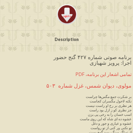
Description
برنامه صوتی شماره ۴۲۷ گنج حضور
اجرا: پرویز شهبازی
PDF ،تمامی اشعار این برنامه
مولوی، دیوان شمس، غزل شماره  ۵۰۳
بر شکرت جمع مگس‌ها چراست
نکته لاحول مگسران کجاست
هر نظری بر رخ او راست نیست
جز نظری کو ز ازل بود راست
اسب خسان را به رخی پی بزن
عشوه ده ای شاه که این روی ماست
عشوه و عیاری و جور و دغل
تو نکنی ور کنی از تو رواست
از تو اگر سنگ رسد گوهرست