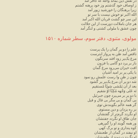
در نقش دین بماند والله که کافر آمد
ز اوصاف خود گذشتم وز خود برهنه گشتم
زیرا برهنگان را خورشید زیور آمد
الله اکبر تو خوش نیست با سر تو
این سر چو گشت قربان الله اکبر آمد
هر جان باملالت دورست از این جلالت
چون عشق با ملولی کشتی و لنگر آمد
مولوی، مثنوی، دفتر سوم، سطر شماره ۱۵۱۰
علم را دو پر گمان را یک پرست
ناقص آمد ظن به پرواز ابترست
مرغ یک‌پر زود افتد سرنگون
باز بر پرد دو گامی یا فزون
افت خیزان می‌رود مرغ گمان
با یکی پر بر امید آشیان
چون ز ظن وا رست علمش رو نمود
شد دو پر آن مرغ یک‌پر پر گشود
بعد از آن یَمْشی سَویّاً مُستقیم
نَه عَلی وَجْهِه مُکِبّاً اوْ سَقیم
با دو پر بر می‌پرد چون جبرئیل
بی گمان و بی مگر بی قال و قیل
گر همه عالم بگویندش توی
بر ره یزدان و دین مستوی
او نگردد گرم‌تر از گفتشان
جان طاق او نگردد جفتشان
ور همه گویند او را گم‌رهی
کوه پنداری و تو برگ کهی
او نیفتد در گمان از طعنشان
او نگردد دردمند از ظعنشان