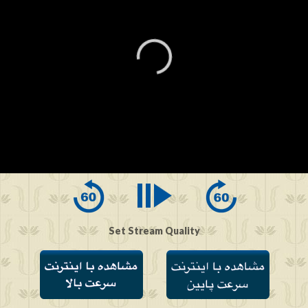
0
seconds
of
0
seconds
Set Stream Quality