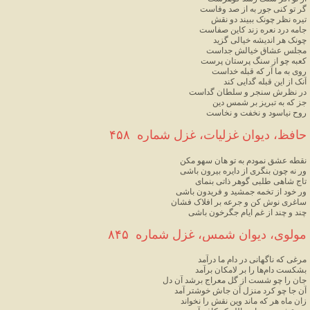
گر تو کنی جور به از صد وفاست
تیره نظر چونک ببیند دو نقش
جامه درد نعره زند کاین صفاست
چونک هر اندیشه خیالی گزید
مجلس عشاق خیالش جداست
کعبه چو از سنگ پرستان پرست
روی به ما آر که قبله خداست
آنک از این قبله گدایی کند
در نظرش سنجر و سلطان گداست
جز که به تبریز بر شمس دین
روح نیاسود و نخفت و نخاست
حافظ، دیوان غزلیات، غزل شماره  ۴۵۸
نقطه عشق نمودم به تو هان سهو مکن
ور نه چون بنگری از دایره بیرون باشی
تاج شاهی طلبی گوهر ذاتی بنمای
ور خود از تخمه جمشید و فریدون باشی
ساغری نوش کن و جرعه بر افلاک فشان
چند و چند از غم ایام جگرخون باشی
مولوی، دیوان شمس، غزل شماره  ۸۴۵
مرغی که ناگهانی در دام ما درآمد
بشکست دام‌ها را بر لامکان برآمد
جان را چو شست از گل معراج برشد آن دل
آن جا چو کرد منزل آن جاش خوشتر آمد
زان ماه هر که ماند وین نقش را نخواند