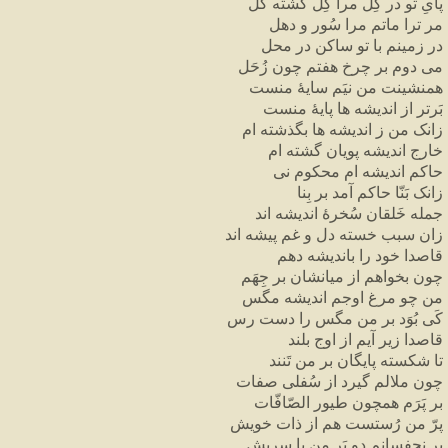
پایِ تو در گِل مرا گِل گشته گُل
مر ترا ماتم مرا سُور و دهل
در زمینم با تو ساکن در محل
می دوم بر چرخِ هفتم چون زُحَل
همنشینت من نیَم سایهٔ منست
بَرتر از اندیشه ها پایهٔ منست
زانک من ز اندیشه ها بگذشته ام
خارجِ اندیشه پویان گشته ام
حاکم اندیشه ام محکوم نی
زانک بَنّا حاکم آمد بر بِنا
جمله خَلقان سُخرهٔ اندیشه اند
زان سبب خسته دل و غم پیشه اند
قاصدا خود را باندیشه دهم
چون بخواهم از میانشان بر جِهَم
من چو مرغ اوجم اندیشه مگس
کَی بُوَد بر من مگس را دست رس
قاصدا زیر آیم از اوجِ بلند
تا شکسته پایگان بر من تَنند
چون ملالم گیرد از سُفلی صفات
بر پَرَم همچون طیور الصّافّات
پرّ من رُستست هم از ذات خویش
بر نچفسانم دو پَر من با سِریش