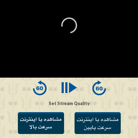
0
seconds
of
0
seconds
Set Stream Quality