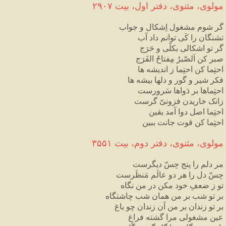
مولوی، مثنوی، دفتر اول، بیت ۲۹۰۷
گر شوم مشغول اِشکال و جواب
تشنگان را کَی توانم داد آب
گر تو اشکالی بکلّی و حَرَج
صبر کن اَلصّبرُ مِفتاحُ الفَرَج
احتِما کن احتِما ز اندیشه ها
فکر شیر و گور و دلها بیشه ها
احتِماها بر دَواها سَرورست
زانک خاریدن فزونیّ گرست
احتِما اصل دوا آمد یقین
احتِما کن قوت جانت ببین
مولوی، مثنوی، دفتر دوم، بیت ۳۵۵۱
مر دلم را پنج حِسّ دیگرست
حِسّ دل را هر دو عالَم مَنظَرست
تو ز ضعفِ خود مکن در من نگاه
بر تو شب بر من همان شب چاشتگاه
بر تو زندان بر من آن زندان چو باغ
عین مشغولی مرا گشته فراغ