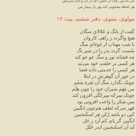
کی یاد من رفت از دلش؟ ای در دل و جان منزلش
هر لحظه معجونی کند بهر دل بیمار من
مولوی، مثنوی، دفتر ششم، بیت ۱۲
گفت از بانگ و عَلالایِ سگان
هیچ واگردد ز راهی کاروان
یا شب مهتاب از غوغایِ سگ
سُست گردد بدر را در سَیر تگ
مَه فشاند نور و سگ عو عو کند
هر کسی بر خلقتِ خود می‌تند
هر کسی را خدمتی داده قضا
در خور آن گوهرش در ابتلا
چونک نگذارد سگ آن نَعرهٔ سَقَم
من مَهَم سَیرانِ خود را چون هِلَم
چونک سِرکه سِرکگی افزون کند
پس شِکر را واجب افزونی بود
قهر سرکه لطف هم‌چون انگبین
کین دو باشد رُکن هر اسکَنجبین
انگبین گر پای کم آرد ز خَل
آید آن اسکنجبین اندر خَلَل