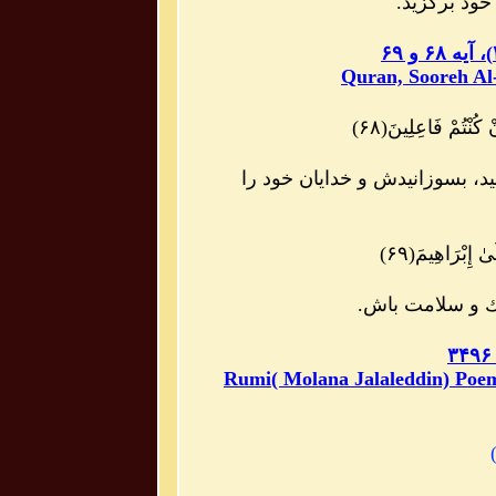
خود برگزيد.
)
، آیه ۶۸ و ۶۹
Quran, Sooreh Al
كُنْتُمْ فَاعِلِينَ(۶۸)
يد، بسوزانيدش و خدايان خود را
 إِبْرَاهِيمَ(۶۹)
نك و سلامت باش.
Rumi( Molana Jalaleddin) Poe