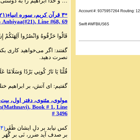
… و خدا ابراهيم را به دوستى 
Account #: 9375957264 Routing: 1
*
۳ قرآن کریم، سوره انبياء
(
۲۱
- Anbiyaa(#21
), Line #68, 69
Swift #WFBIUS6S
قَالُوا حَرِّقُوهُ وَانْصُرُوا آلِهَتَكُمْ إِنْ 
گفتند: اگر مى‌خواهيد كارى بكن
نصرت دهيد.
قُلْنَا يَا نَارُ كُونِي بَرْدًا وَسَلَامًا عَلَىٰ
گفتيم: اى آتش، بر ابراهيم خ
مولوی، مثنوی، دفتر اول، بیت ۳۴۹۶
m(Mathnavi), Book #
1
, Line
# 3496
کس نیابد بر دلِ ایشان ظَفَر
(
۴
)
بر صدف آید ضرر، نَی بر گُهَر