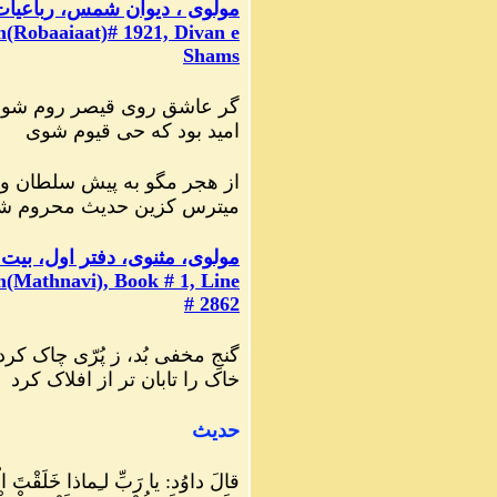
مولوی ، دیوان شمس، رباعیات، شم
(Robaaiaat)# 1921, Divan e
Shams
گر عاشق روی قیصر روم شو
امید بود که حی قیوم شوی
از هجر مگو به پیش سلطان و
میترس کزین حدیث محروم ش
مولوی، مثنوی، دفتر اول، بیت ۲۸۶۲
(Mathnavi), Book # 1, Line
# 2862
گنجِ مخفی بُد، ز پُرّی چاک کرد
خاک را تابان ‌تر از افلاک کرد
حدیث
قالَ داوُد: یا رَبِّ لـِماذا خَلَقْتَ الْخ