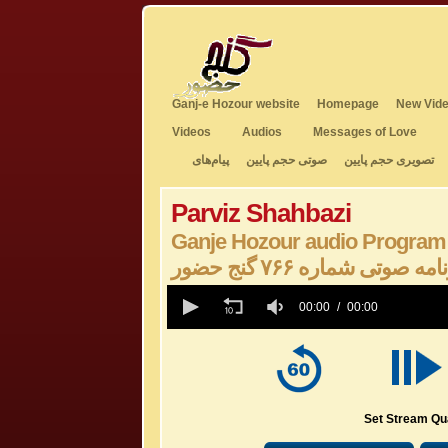
Ganj-e Hozour website
Homepage
New Vide
Videos
Audios
Messages of Love
تصویری حجم پایین
صوتی حجم پایین
پیام‌های
Parviz Shahbazi
Ganje Hozour audio Program
امه صوتی شماره ۷۶۶ گنج حضور
0
seconds
00:00
00:00
of
0
seconds
Volume
50%
Set Stream Qua