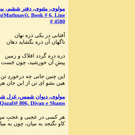
مولوی، مثنوی، دفتر ششم، بیت ۸۰
(Mathnavi), Book # 6, Line
# 4580
آفتابی در یکی ذره نهان
ناگهان آن ذره بگشاید دهان
ذره ذره گردد افلاک و زمین
پیشِ آن خورشید، چون جَست ا
این چنین جانی چه درخوردِ ت
هین بشو ای تن از این جان ه
مولوی، دیوان شمس، غزل شماره
Qazal)# 806, Divan e Shams
هر کسی در عجبی و عجبِ من
کاو نگنجد به میان، چون به میا