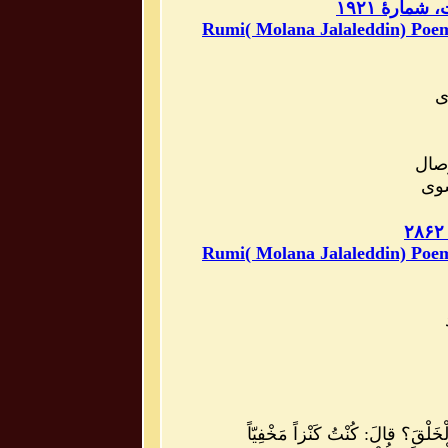
ارهٔ ۱۹۲۱
Rumi( Molana Jalaleddin) Poem
ی
صال
وی
Rumi( Molana Jalaleddin) Poem
َلْقَ؟ قالَ: كُنْتُ كَنْزاً مَخْفِيّاً