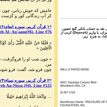
ماره ۷۸۲ گنج حضور
Parviz Shahbazi
خامش که خوش زبانی، چون خ
Ganje Hozour audio P
کز آبِ زندگانی کور و کَرَست
ماره ۷۸۱ گنج حضور
*
۱
قرآن کریم، سوره انعام
(
۶
)
ل نقد به حساب بانکی گنج حضور،
eh Al- An'aam(#6
), Line #76
از تمام نقاط دنیا غیر از ایران، یا واریز (Deposit) کردن از
نادا، به شرح زیر:
« فَلَمَّا جَنَّ عَلَيْهِ اللَّيْلُ رَأَىٰ كَوْكَ
الْآفِلِينَ »
« چون شب او را فروگرفت، ست
من.
چون فرو شد، گفت: فرو شوند
WELLS FARGO BANK
*
۲
قرآن کریم، سوره نساء
(
۴
)
6001 Topanga Canyon Blvd
eh An-Nissa (#4
), Line #125
Woodland Hills, CA
91367 USA.
… وَاتَّخَذَ اللَّهُ إِبْرَاهِيمَ خَلِيلًا
Beneficiary Name: TREASURE O
FOUNDATION, INC.