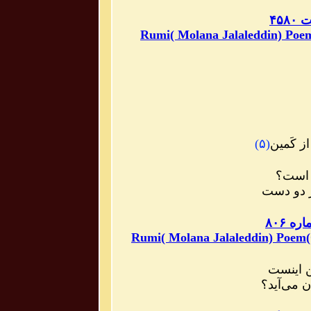
۴۵
Rumi( Molana Jalaleddin) Poem
ز کَمین
(
۵
)
ن است؟
ر دو دست
 ۸۰۶
Rumi( Molana Jalaleddin) Poem(
 اینست
ن می‌آید؟