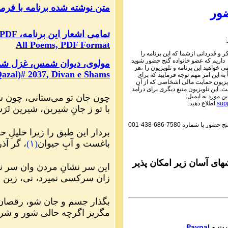
PDF متن نوشته شده برنامه با فر
Parviz Shahbazi
ور
Ganje Hozour audio P
ماره ۷۹۴ گنج حضور
PDF ،تمامی اشعار این برنامه
All Poems, PDF Format
Parviz Shahbazi
 و قدردانی ازشما که این برنامه را
Ganje Hozour audio P
 داریم که عضو خانواده گنج حضور شوید
مولوی، دیوان شمس، غزل شمارهٔ 
ماره ۷۹۳ گنج حضور
می خواهید این برنامه و تلویزیون را ،هر
Qazal)#
2037
, Divan e Shams
به این امر مهم توجه فرمایید که برای
Parviz Shahbazi
یزیون حمایت مالی اشخاصی که از آن
 این تلویزیون منبع دیگری برای درآمد
Ganje Hozour audio P
چون جان تو می‌ستانی، چون 
ین مورد به ایمیل:
ماره ۷۹۲ گنج حضور
sup
اطلاع دهید.
با تو ز جانِ شیرین، شیرین تَ
Parviz Shahbazi
گنج حضور با شماره
001-438-686-7580
Ganje Hozour audio P
بردار این طبق را زیرا خلیلِ ح
ماره ۷۹۱ گنج حضور
باغست و آبِ حیوان
(
۱
)
، گر آ
Parviz Shahbazi
Ganje Hozour audio P
ای آسان زیر امکان پذیر
این سر نشانِ مردن وان سر نش
ماره ۷۹۰ گنج حضور
زان سرکسی نمیرد، نی، زین
Parviz Shahbazi
Ganje Hozour audio P
بگذار جسم و جان شو، رقصان
ماره ۷۸۹ گنج حضور
مگریز اگرچه حالی شور و ش
Parviz Shahbazi
Paypal