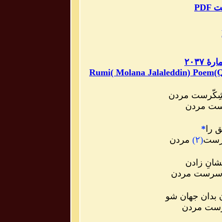
مت
۲۰۳۷
Rumi( Molana Jalaleddin) Poem(
شِکّرست مردن
رَست مردن
ق را
*
ذرست
(
۲
)
مردن
انِ زادن
 سرست مردن
 بدان جهان شو
رست مردن