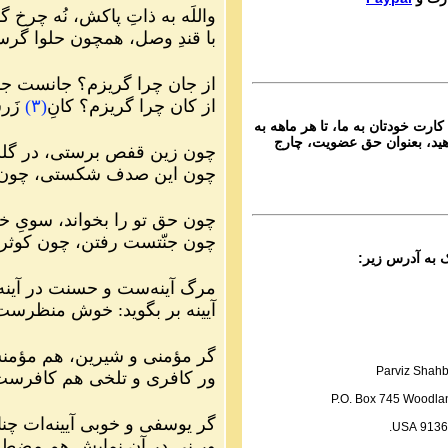
Ganje Hozour audio P
واللَه به ذاتِ پاکش، نُه چر
ماره ۷۸۸ گنج حضور
با قندِ وصل، همچون حلوا گر
Parviz Shahbazi
Ganje Hozour audio P
از جان چرا گریزم؟ جانست ج
ماره ۷۸۷ گنج حضور
از کان چرا گریزم؟ کانِ
(
۳
)
زَر
کارت خودتان به ما، تا هر ماهه به
Parviz Shahbazi
ید، بعنوان حق عضویت، چارج
چون زین قفص برستی، در گ
Ganje Hozour audio P
ماره ۷۸۶ گنج حضور
چون این صدف شکستی، چون
Parviz Shahbazi
چون حق تو را بخواند، سویِ 
Ganje Hozour audio P
ماره ۷۸۵ گنج حضور
چون جنّتست رفتن، چون کوث
Parviz Shahbazi
مرگ آینه‌ست و حسنت در آینه
Ganje Hozour audio P
آیینه بر بگوید: خوش منظرس
ماره ۷۸۴ گنج حضور
Parviz Shahbazi
گر مؤمنی و شیرین، هم مؤم
Ganje Hozour audio P
Parviz Shahb
ور کافری و تلخی هم کافرس
ماره ۷۸۳ گنج حضور
P.O. Box 745 Woodlan
Parviz Shahbazi
گر یوسفی و خوبی آیینه‌ات چ
91365 US
Ganje Hozour audio P
ور نی در آن نمایش هم مض