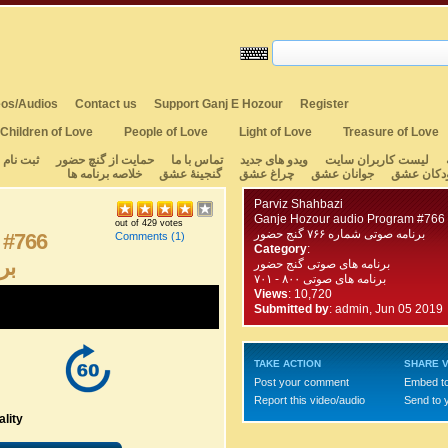
os/Audios
Contact us
Support Ganj E Hozour
Register
Children of Love
People of Love
Light of Love
Treasure of Love
لیست کاربران سایت
ویدو های جدید
تماس با ما
حمایت از گنچ حضور
ثبت نام
دکان عشق
جوانان عشق
چراغ عشق
گنجینهٔ عشق
خلاصه برنامه ها
Parviz Shahbazi
Ganje Hozour audio Program #766
out of 429 votes
برنامه صوتی شماره ۷۶۶ گنج حضور
 #766
Comments
(1)
Category
:
برن
برنامه های صوتی گنج حضور
برنامه های صوتی ۸۰۰ - ۷۰۱
Views
: 10,720
Submitted by
:
admin, Jun 05 2019
TAKE ACTION
SHARE V
Post your comment
Embed t
Report this video/audio
Send to 
lity