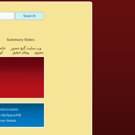
Summary Notes
وب سایت گنج حضور
خانه
معنوی
پیغام عشق
کو
IDEO/AUDIO
o MySpace/Hi5
your friends