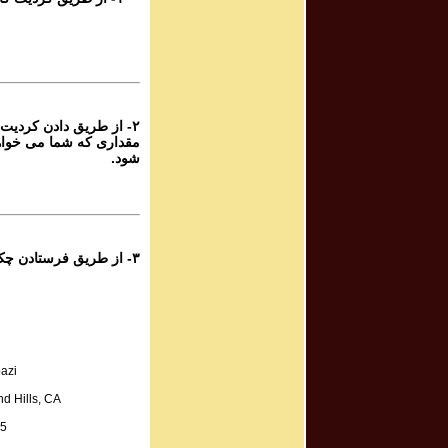
rogram #788
برنامه صوتی ش
rogram #787
برنامه صوتی ش
۲- از طریق دادن کردیت 
مقداری که شما می خواه
rogram #786
شود.
برنامه صوتی ش
rogram #785
برنامه صوتی ش
۳- از طریق فرستادن چک به آدرس زیر:
rogram #784
برنامه صوتی ش
rogram #783
azi
برنامه صوتی ش
d Hills, CA
A.
rogram #782