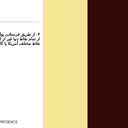
برنامه صوتی ش
rogram #781
برنامه صوتی ش
۴- از طریق فرستادن پو
نقاط مختلف آمریکا یا کا
F PRESENCE