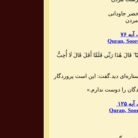
ضر جاودانی
 مردن
، آیه ۷۶
Quran, Soor
بًا ۖ قَالَ هَٰذَا رَبِّي فَلَمَّا أَفَلَ قَالَ لَا أُحِبُّ
اره‌اى ديد.گفت: اين است پروردگار
گان را دوست ندارم.»
، آیه ۱۲۵
Quran, Soor