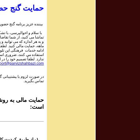
حمایت گنج حض
rogram #794
برنامه صوتی ش
بیننده عزیز برنامه گنج حضور:
با سلام و احوالپرسی، با تشکر
rogram #793
تماشا می کنید، از شما تقاضا
برنامه صوتی ش
و به هر اندازه که می توانید و 
ماهه، حمایت مالی کنید. لطفاً 
ادامه خدمات فرهنگی این تلو
استفاده می کنند، ضروری است.
rogram #792
ندارد. لطفاً تصمیم خود را در ا
برنامه صوتی ش
port@parvizshahbazi.com
در صورت لزوم با ‍پشتیبانی 
rogram #791
تماس بگیرید.
برنامه صوتی ش
rogram #790
حمایت مالی به روشه
برنامه صوتی ش
است:
rogram #789
برنامه صوتی ش
۱- از طریق کردیت کارت و