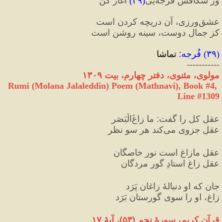
وز شکافش فُرجه‌یی
(
۳۹
)
 آغاز کن
عشق‌ورزی، آن دریچه کردن است
کز جمالِ دوست، سینه روشن است
(
۳۹
) 
فُرجه
:
 تماشا
-----------
مولوی، مثنوی، دفتر چهارم، بیت ۱۳۰۹
Rumi (Molana Jalaleddin) Poem (Mathnavi), Book #4, 
Line #1309
عقلِ کل را گفت
:
 ما زاغَ‌الْبَصَر
عقلِ جزوی می‌کند هر سو نظر
عقلِ مازاغ است نورِ خاصگان
عقلِ زاغ استادِ گورِ مردگان
جان که او دنبالۀ زاغان پَرَد
زاغ، او را سوی گورستان بَرَد
قرآن کریم، سورهٔ نجم 
(
۵۳
)
، آیهٔ ۱۷