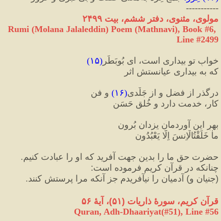
-----------
مولوی، مثنوی، دفتر ششم، بیت ۲۴۹۹
Rumi (Molana Jalaleddin) Poem (Mathnavi), Book #6, 
Line #2499
خوابِ تو بیداری است، ای بُوبَطَر
(
۱۵
)
که به بیداری عیانستش اثر
درگذر از فضل و از جَلْدی
(
۱۶
)
 و فن
کار، خدمت دارد و خُلقِ حَسَن
بهرِ این آوردمان یزدان بُرون
ماٰ خَلَقْتُ‎الْاِنسَ اِلّا یَعْبُدُون
حضرت حق ما را بدین جهت آفرید که او را عبادت کنیم. 
چنانکه در قرآن کریم فرموده است
:
(
جنیان و
)
 آدمیان را نیآفریدم جز آنکه مرا پرستش کنند.
قرآن کریم، سورهٔ ذاریات 
(
۵۱
)
، آیهٔ ۵۶
Quran, Adh-Dhaariyat(#51
), Line #
56