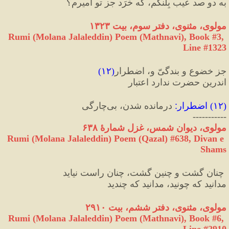
به دو صد عیب بِلَنگم، که خَرَد جز تو امیرم؟
مولوی، مثنوی، دفتر سوم، بیت ۱۳۲۳
Rumi (Molana Jalaleddin) Poem (Mathnavi), Book #3, 
Line #1323
جز خضوع و بندگیّ و، اضطرار
(
۱۲
)
اندرین حضرت ندارد اعتبار
(
۱۲
) 
اضطرار
:
 درمانده شدن، بی‌چارگی
-----------
مولوی، دیوان شمس، غزل شمارهٔ ۶۳۸
Rumi (Molana Jalaleddin) Poem (Qazal) #
638
, Divan e 
Shams
 چنان گشت و چنین گشت، چنان راست نیاید
مدانید که چونید، مدانید که چندید
مولوی، مثنوی، دفتر ششم، بیت ۲۹۱۰
Rumi (Molana Jalaleddin) Poem (Mathnavi), Book #6, 
Line #2910