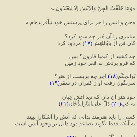
«
وَمَا خَلَقْتُ الْجِنَّ وَالْإِنْسَ إِلَّا لِيَعْبُدُونِ.
»
«
جن و انس را جز براى پرستش خود نيآفريده‌ام.
»
سامری را آن هُنر چه سود کرد؟
کآن فن از بابُ‎اللَّهَش
(
۱۷
)
 مردود کرد
چه کشید از کیمیا قارون؟ ببین
که فرو بردش به قعرِ خود زمین
بُوالْحِکَم
(
۱۸
)
 آخِر چه بربست از هنر؟
سرنگون رفت او ز کفران در سَقَر
(
۱۹
)
خود هنر آن دان که دید آتش عِیان
نه کَپِ
(
۲۰
)
 دَلَّ عَلَی‏‌النّٰارِالدُّخٰان
(
۲۱
)
کسی را باید هنرمند بدانی که آتش را آشکارا ببیند، 
نه آنکه فقط بگوید تصاعدِ دود دلیل بر وجود آتش است.