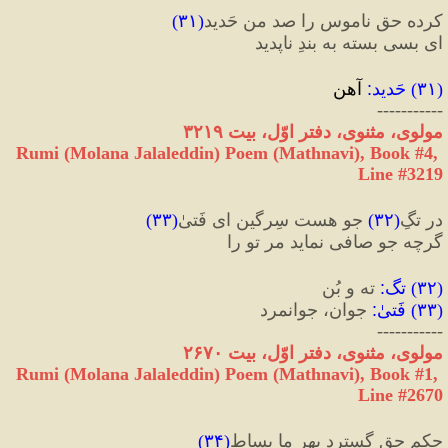
کرده حق ناموس را صد من حَدید
(
۳۱
)
ای بسی بسته به بندِ ناپدید
(
۳۱
) 
حَدید
:
 آهن
-----------
مولوی، مثنوی، دفتر اوّل، بیت ۳۲۱۹
Rumi (Molana Jalaleddin) Poem (Mathnavi), Book #4, 
Line #3219
در تگِ
(
۳۲
)
 جو هست سِرگین ای فَتیٰ
(
۳۳
)
گرچه جو صافی نماید مر تو را
(
۳۲
) 
تگ
:
 ته و بُن
(
۳۳
) 
فَتیٰ
:
 جوان، جوانمرد
-----------
مولوی، مثنوی، دفتر اوّل، بیت ۲۶۷۰
Rumi (Molana Jalaleddin) Poem (Mathnavi), Book #1, 
Line #2670
حکمِ حق گسترد بهرِ ما بِساط
(
۳۴
)