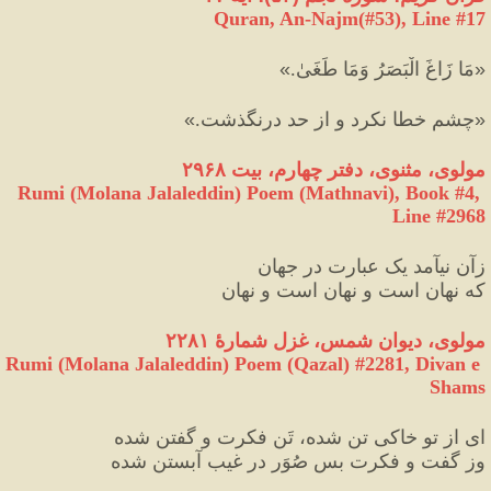
Quran, An-Najm(#53
), Line #
17
«
مَا زَاغَ الْبَصَرُ وَمَا طَغَىٰ.
»
«
چشم خطا نكرد و از حد درنگذشت.
»
مولوی، مثنوی، دفتر چهارم، بیت ۲۹۶۸
Rumi (Molana Jalaleddin) Poem (Mathnavi), Book #4, 
Line #2968
زآن نیآمد یک عبارت در جهان
که نهان‌ است و نهان‌ است و نهان
مولوی، دیوان شمس، غزل شمارهٔ ۲۲۸۱
Rumi (Molana Jalaleddin) Poem (Qazal) #
2281
, Divan e 
Shams
ای از تو خاکی تن شده، تَن فکرت و گفتن شده
وز گفت و فکرت بس صُوَر در غیب آبستن شده