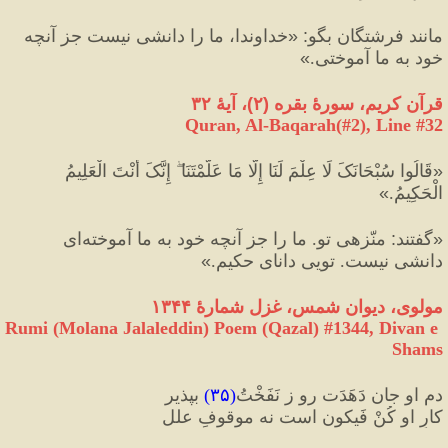
مانند فرشتگان بگو
:
«
خداوندا، ما را دانشی نیست جز آنچه 
خود به ما آموختی.
»
قرآن کریم، سورهٔ بقره 
(
۲
)
، آیهٔ ۳۲
Quran, Al-Baqarah(#2
), Line #
32
«
قَالُوا سُبْحَانَکَ لَا عِلْمَ لَنَا إِلَّا مَا عَلَّمْتَنَا ۖ إِنَّکَ أَنْتَ الْعَلِيمُ 
الْحَكِيمُ.
»
«
گفتند
:
 منّزهى تو. ما را جز آنچه خود به ما آموخته‌اى 
دانشى نيست. تويى داناى حكيم.
»
مولوی، دیوان شمس، غزل شمارهٔ ۱۳۴۴
Rumi (Molana Jalaleddin) Poem (Qazal) #
1344
, Divan e 
Shams
دم او جان دَهَدَت رو ز نَفَخْتُ
(
۳۵
)
 بپذیر
کارِ او کُنْ فَیکون‌ است نه موقوفِ علل