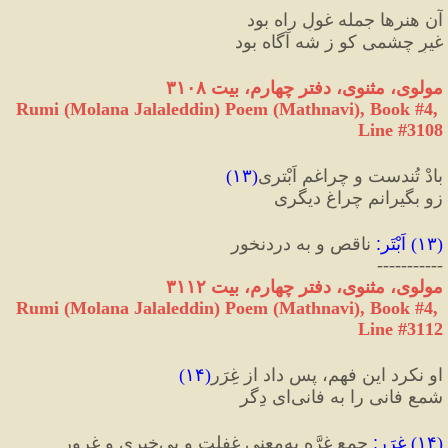
آن هنرها جمله غولِ راه بود
غیرِ چشمی کو ز شه آگاه بود
مولوی، مثنوی، دفتر چهارم، بیت ۳۱۰۸
Rumi (Molana Jalaleddin) Poem (Mathnavi), Book #4, 
Line #3108
بادْ تُندست و چراغم اَبْتری
(
۱۳
)
زو بگیرانم چراغِ دیگری
(
۱۳
) 
اَبْتَر
:
 ناقص و به دردنخور
-----------
مولوی، مثنوی، دفتر چهارم، بیت ۳۱۱۲
Rumi (Molana Jalaleddin) Poem (Mathnavi), Book #4, 
Line #3112
او نکرد این فهم، پس داد از غِرَر
(
۱۴
)
شمعِ فانی را به فانی‌ای دِگر
(
۱۴
) 
غِرَر
:
 جمع غِرَّه به‌معنی غفلت و بی‌خبری و غرور