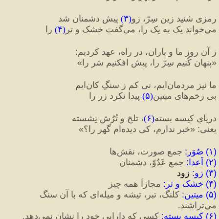
رمزی شنید زین سِرّ، زو
(
۳
)
 پیشِ دشمنان شد
می‌خواند یک به یک را، می‌گفت خشک و تر
(
۴
)
 را
ز آن روز ما و یاران، در راه، عهد کردیم
:
«
پنهان کُنیم سِرّ را، پیش افکنیم سَر را
»
ما نیز مردمان‌ایم، نی کم ز سنگِ کان‌ایم
بی زخم‌هایِ میتین
(
۵
)
 پیدا نکرد زر را
دریایِ کیسه بسته
(
۶
)
، تلخ و تُرُش نِشسته
یعنی
:
«
خبر ندارم، کی دیده‌ام گهر را؟
»
(
۱
)
 صُوَر
:
 جمعِ صورت، نقش‌ها
(
۲
)‌
 اَعدا
:
 جمعِ عَدُوّ، دشمنان
(
۳
)
 زو
:
 زود
(
۴
)
 خشک و تر
:
 مجازاً همه چیز
(
۵
)
 میتین
:
 کلنگ، تبر، تیشه و میله‌ای که با آن سنگ 
می‌تراشند.
(
۶
)
 کیسه بسته
:
 کسی که دارایی خود را نشان نمی‌دهد.