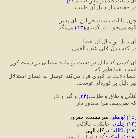
ای دلیلت گَنْده‌تر پیشِ لبیب
(
۲۲
)
در حقیقت از دلیلِ آن طبیب
چون دلیلت نیست جز این، ای پسر
گوه می‌خور، در کُمیزی
(
۲۳
)
 می‌نگر
ای دلیلِ تو مثالِ آن عصا
در کَفَت دَلَّ عَلیٰ عَیْبِ الْعَمیٰ
ای کسی که دلیل در دست تو مانند عصایی در دست کور 
است. همانطور که 
عصا دلالت بر کوری فرد می‌کند، توسل به عصای استدلال 
نیز دلیل بر کوردلی توست.
غُلْغُل و طاق و طُرُنب
(
۲۴
)
 و گیر و دار
که نمی‌بینم، مرا معذور دار
(
۱۵
) 
بُوبَطَر
:
 سرمست، مغرور
(
۱۶
) 
جَلْدی
:
 چابکی، چالاکی
(
۱۷
) 
بابُ‎الله
:
 درگاهِ الهی
(
۱۸
) 
بُوالْحِکَم
:
 کنیهٔ اصلی ابوجهل