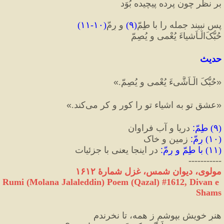
بر نظر چون پرده پیچیده بُوَد
پس نبیند جمله را با طِمّ
(
۹
)
 و رِمّ
(
۱۰
-
۱۱
)
حُبُّکَ‌الْـاَشیاءَ یُعْمی و یُصِمّ
حدیث
«
حُبُّکَ الْـاَشَّیءَ یُعْمی و یُصِمّ.
»
«
عشقِ تو به اشياء تو را كور و كر می‌کند.
»
(
۹
) 
طِمّ
:
 دریا و آب فراوان
(
۱۰
) 
رِمّ
:
 زمین و خاک
(
۱۱
) 
با طِمّ و رِمّ
:
 در اینجا یعنی با جزئیات
-----------
مولوی، دیوان شمس، غزل شمارهٔ ۱۶۱۲
Rumi (Molana Jalaleddin) Poem (Qazal) #
1612
, Divan e 
Shams
هنرِ خویش بپوشم ز همه، تا نخرندم