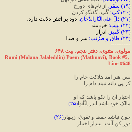
(
۱۹
) 
سَقَر
:
 از نام‌های دوزخ
(
۲۰
) 
کَپ
:
 گَپ، گفتگو کردن
(
۲۱
) 
دَلَّ عَلَی‏‌النّٰارِالدُّخٰان
:
 دود بر آتش دلالت دارد.
(
۲۲
) 
لبیب
:
 خردمند
(
۲۳
) 
کُمیز
:
 ادرار
(
۲۴
) 
طاق و طُرُنب
:
 سر و صدا
-----------
مولوی، مثنوی، دفتر پنجم، بیت ۶۴٨
Rumi (Molana Jalaleddin) Poem (Mathnavi), Book #5, 
Line #648
پس هنر آمد هلاکت خام را
کز پیِ دانه نبیند دام را
اختیار آن را نکو باشد که او
مالکِ خود باشد اندر اِتَّقُوا
(
۲۵
)
چون نباشد حفظ و تقویٰ، زینهار
(
۲۶
)
دور کن آلت، بینداز اختیار