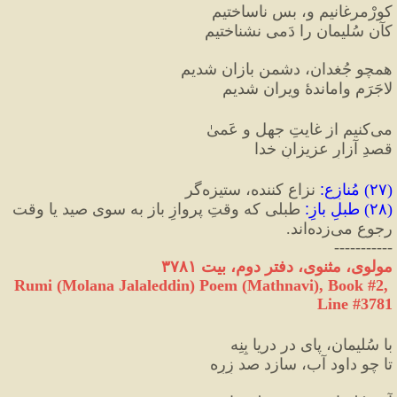
کورْمرغانیم و، بس ناساختیم
کآن سُلیمان را دَمی نشناختیم‏
همچو جُغدان، دشمنِ بازان شدیم
لاجَرَم واماندهٔ‏ ویران شدیم
می‏‌کنیم از غایتِ جهل و عَمیٰ
قصدِ آزارِ عزیزانِ خدا
(
۲۷
) 
مُنازِع
:
 نزاع کننده، ستیزه‌گر
(
۲۸
) 
طبلِ بازِ
:
 طبلی که وقتِ پروازِ باز به سوی صید یا وقت 
رجوع می‌زده‌اند.
-----------
مولوی، مثنوی، دفتر دوم، بیت ۳۷۸۱
Rumi (Molana Jalaleddin) Poem (Mathnavi), Book #2, 
Line #3781
با سُلیمان، پای در دریا بِنِه
تا چو داود آب، سازد صد زِرِه‏