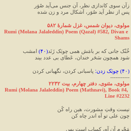
زآن سوی کاندازی نظر، آن جنس می‌آید صُوَر
پس از نظر آید صُوَر، اَشکال مرد و زن شده
مولوی، دیوان شمس، غزل شمارهٔ ۵۸۲
Rumi (Molana Jalaleddin) Poem (Qazal) #
582
, Divan e 
Shams
خُنُک جانی که بر بامَش همی چوبَک زَنَد
(
۴۰
)
 امشب
شود همچون سَحَر خندان، عَطایِ بی ‌عدد بیند
(
۴۰
) 
چوبَک زدن
:
 پاسبانی کردن، نگهبانی کردن
-----------
مولوی، مثنوی، دفتر چهارم، بیت ۲۲۳۲
Rumi (Molana Jalaleddin) Poem (Mathnavi), Book #4, 
Line #2232
نیست وقتِ مشورت، هین راه کُن
چون علی تو آه اندر چاه کن
مَحْرمِ آن آه، کمیاب است بس