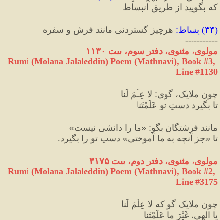
که بگویید از طریقِ انبساط
(
۳۴
) 
بِساط
:
 هرچیز گستردنی مانند فرش و سفره
-----------
مولوی، مثنوی، دفتر سوم، بیت ۱۱۳۰
Rumi (Molana Jalaleddin) Poem (Mathnavi), Book #3, 
Line #1130
چون ملایک، گوی
:
 لا عِلْمَ لَنا
تا بگیرد دستِ تو عَلَّمْتَنا
مانند فرشتگان بگو
:
«
ما را دانشی نیست
»
تا 
«
جز آنچه به ما آموختی
»
 دستِ تو را بگیرد.
مولوی، مثنوی، دفتر دوم، بیت ۳۱۷۵
Rumi (Molana Jalaleddin) Poem (Mathnavi), Book #2, 
Line #3175
چون ملایک گو که لا عِلْمَ لَنا
یا الهی، غَیْرَ ما عَلَّمْتَنا