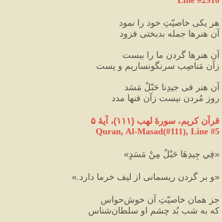
هر یکی خاصیّتِ خود را نمود
آن هنرها جمله بدبختی فزود
آن هنرها گردنِ ما را ببست
زآن مَناصِب سرنگونساریم و پست
آن هنر فی جیدِنا حَبْلٌ مَسَد
روزِ مُردن نیست زآن فن‎ها مدد
قرآن کریم، سورهٔ لهب 
(
۱۱۱
)
، آیهٔ ۵
Quran, Al-Masad(#111
), Line #
5
«
فِي جِيدِهَا حَبْلٌ مِنْ مَسَدٍ
»
«
و بر گردن ريسمانى از ليف خرما دارد.
»
جز همان خاصیّتِ آن خوش‌حواس
که به شب بُد چشمِ او سلطان‌شناس