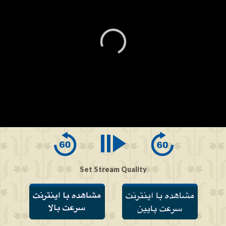
0
seconds
of
0
seconds
Set Stream Quality