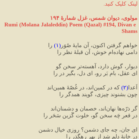
لینک کلیک کنید.
مولوی، دیوان شمس، غزل شمارهٔ ۱۹۴
Rumi (Molana Jalaleddin) Poem (Qazal) #
194
, Divan e 
Shams
خواهم گرفتن اکنون، آن مایهٔ صُوَر
(
۱
)
 را
دامی نهاده‌ام خوش، آن قبلهٔ نظر را
دیوار، گوش دارد، آهسته‌تر سخن گو
ای عقل، بام بَر رو، ای دل، بگیر در را
اَعدا
(
۲
)
 که در کمین‌اند، در غُصّهٔ همین‌اند
چون بشنوند چیزی، گویند همدگر را
گر ذرّه‌ها نهان‌اند، خصمان و دشمنان‌اند
در قعرِ چَه سخن گو، خلوت گُزین سَحَر را
ای جان، چه جایِ دشمن؟ روزی خیالِ دشمن
در خانهٔ دلم شد از بهرِ رهگذر را