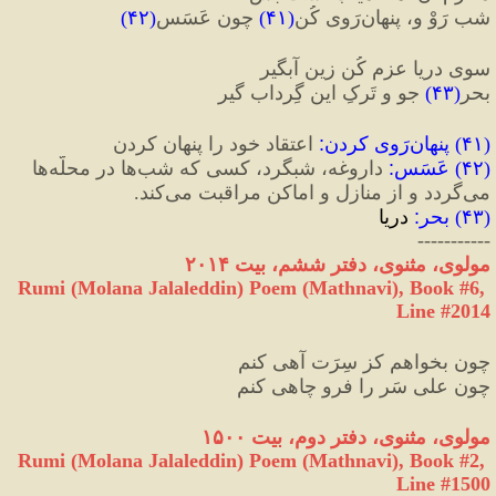
شب رَوْ و، پنهان‌رَوی کُن
(
۴۱
)
 چون عَسَس
(
۴۲
)
سوی دریا عزم کُن زین آبگیر
بحر
(
۴۳
)
 جو و تَرکِ این گِرداب گیر
(
۴۱
) 
پنهان‌رَوی کردن
:
 اعتقاد خود را پنهان کردن
(
۴۲
) 
عَسَس
:
 داروغه، شبگرد، کسی که شب‌ها در محلّه‌ها 
می‌گردد و از منازل و اماکن مراقبت می‌کند.
(
۴۳
) 
بحر
:
 دریا
-----------
مولوی، مثنوی، دفتر ششم، بیت ۲۰۱۴
Rumi (Molana Jalaleddin) Poem (Mathnavi), Book #6, 
Line #2014
چون بخواهم کز سِرَت آهی کنم
چون علی سَر را فرو چاهی کنم
مولوی، مثنوی، دفتر دوم، بیت ۱۵۰۰
Rumi (Molana Jalaleddin) Poem (Mathnavi), Book #2, 
Line #1500