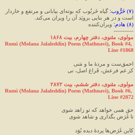
(
۷
) 
خَرُّوب
:
 گیاه خَرنُوب که بوته‌ای بیابانی و مرتفع و خاردار 
است و در هر بنایی برویَد آن را ویران می‌کند.
(
۸
) 
هادم
:
 ویران‌کننده
-----------
مولوی، مثنوی، دفتر چهارم، بیت ۱۸۶۸
Rumi (Molana Jalaleddin) Poem (Mathnavi), Book #4, 
Line #1868
احمق‌ست و مردهٔ ما و مَنی
کز غمِ فرعش، فَراغ اصل، نی
مولوی، مثنوی، دفتر ششم، بیت ۲۸۷۲
Rumi (Molana Jalaleddin) Poem (Mathnavi), Book #6, 
Line #2872
حق همی خواهد که تو زاهد شوی
تا غَرَض بگذاری و شاهد شوی
کاین غَرَض‌ها پردهٔ دیده بُوَد