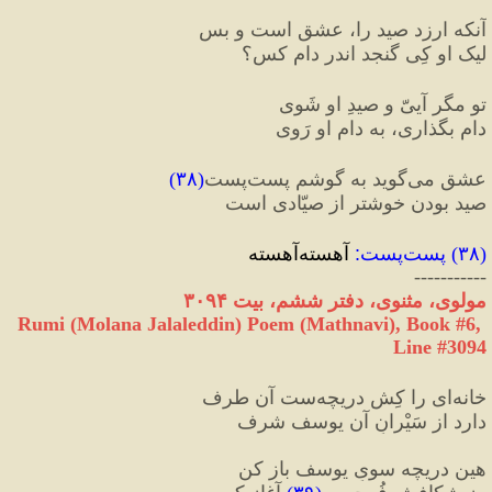
آنکه ارزد صید را، عشق است و بس
لیک او کِی گنجد اندر دامِ کس؟
تو مگر آییّ و صیدِ او شَوی
دام بگذاری، به دامِ او رَوی
عشق می‌گوید به گوشم پست‌پست
(
۳۸
)
صید بودن خوشتر از صیّادی است
(
۳۸
) 
پست‌پست
:
 آهسته‌آهسته
-----------
مولوی، مثنوی، دفتر ششم، بیت ۳۰۹۴
Rumi (Molana Jalaleddin) Poem (Mathnavi), Book #6, 
Line #3094
خانه‌‌ای را کِش دریچه‌ست آن طرف
دارد از سَیْرانِ آن یوسف شرف
هین دریچه سویِ یوسف باز کن