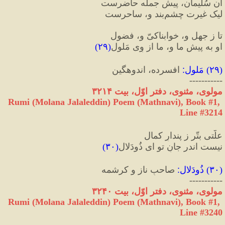
آن سُلیمان، پیشِ جمله حاضرست
لیک غیرت چشم‌بند و، ساحرست‏
تا ز جهل و، خوابناکیّ و، فضول
او به پیشِ ما و، ما از وِی مَلول‏
(
۲۹
)
(
۲۹
) 
مَلول‏
:
 افسرده، اندوهگین
-----------
مولوی، مثنوی، دفتر اوّل، بیت ۳۲۱۴
Rumi (Molana Jalaleddin) Poem (Mathnavi), Book #1, 
Line #3214
علّتی بتّر ز پندارِ کمال
نیست اندر جانِ تو ای ذُودَلال
(
۳۰
)
(
۳۰
) 
ذُودَلال
:
 صاحبِ ناز و کرشمه
-----------
مولوی، مثنوی، دفتر اوّل، بیت ۳۲۴۰
Rumi (Molana Jalaleddin) Poem (Mathnavi), Book #1, 
Line #3240