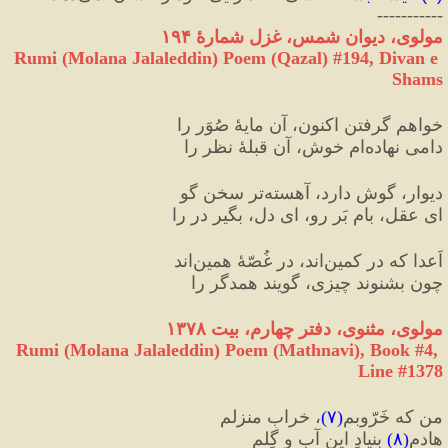
-----------
مولوی، دیوان شمس، غزل شمارهٔ ۱۹۴
Rumi (Molana Jalaleddin) Poem (Qazal) #
194
, Divan e 
Shams
خواهم گرفتن اکنون، آن مایهٔ صُوَر را
دامی نهاده‌ام خوش، آن قبلهٔ نظر را
دیوار، گوش دارد، آهسته‌تر سخن گو
ای عقل، بام بَر رو، ای دل، بگیر در را
اَعدا که در کمین‌اند، در غُصّهٔ همین‌اند
چون بشنوند چیزی، گویند همدگر را
مولوی، مثنوی، دفتر چهارم، بیت ۱۳۷۸
Rumi (Molana Jalaleddin) Poem (Mathnavi), Book #4, 
Line #1378
من که خَرّوبم
(
۷
)
، خرابِ منزلم
هادمِ
(
۸
)
 بنیادِ این آب و گِلم