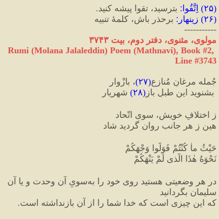
(
۲۵
) 
اِتَّقُوا
:
 بترسید، تقوا پیشه کنید.
(
۲۶
) 
زینهار
:
 برحذر باش، کلمۀ تنبیه
-----------
مولوی، مثنوی، دفتر دوم، بیت ۳۷۴۳
Rumi (Molana Jalaleddin) Poem (Mathnavi), Book #2, 
Line #3743
جُمله مرغانِ مُنازع
(
۲۷
)
، بازْوار
 بشنوید این طبلِ بازِ
(
۲۸
)
 شهریار
ز اختلافِ خویش، سویِ اتّحاد
هین زِ هر جانب روان گردید شاد
حَیْثُ ماٰ کُنْتُمْ فَوَلُّوا وَجْهَکُمْ
نَحْوَهُ هٰذَا الَّذی لَمْ یَنْهَکُمْ‏
در هر وضعیتی هستید روی خود را به‌سویِ آن وحدت و یا آن 
سلیمان بگردانید 
که این چیزی است که خدا شما را از آن بازنداشته‌ است.