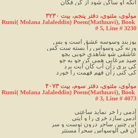
آنگه او ساکن شود از کن فکان
مولوی، مثنوی، دفتر پنجم، بیت ۳۲۳۰
Rumi( Molana Jalaleddin) Poem(Mathnavi), Book 
# 5, Line # 3230
پوزبند وسوسه عشق است و بس
ورنه کی وسواس را بسته ست کس
عاشقی شو شاهدی خوبی بجو
صید مرغابی همی ‌کن جو به جو
کی بری زآن آب کآن آبت برد
کی کنی زآن فهم فهمت را خورد
مولوی، مثنوی، دفتر سوم، بیت ۴۰۷۳
Rumi( Molana Jalaleddin) Poem(Mathnavi), Book 
# 3, Line # 4073
آدمی را خر نماید ساعتی
آدمی سازد خری را و آیتی
این چنین ساحر درون توست و سر
ان فی الوسواس سحرا مستتر