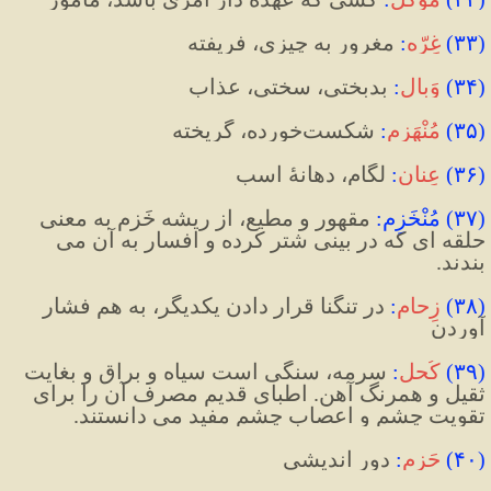
(
۳۳
)
غِرّه
:
 مغرور به چیزی، فریفته
(
۳۴
)
وَبال
:
 بدبختی، سختی، عذاب
(
۳۵
)
مُنْهَزِم
:
شکست‌خورده، گریخته
(
۳۶
)
عِنان
:
 لگام، دهانۀ اسب
(
۳۷
)
 مُنْخَزِم
:
 مقهور و مطیع، از ریشه خَزم به معنی 
حلقه ای که در بینی شتر کرده و افسار به آن می 
بندند.
(
۳۸
)
زِحام
:
 در تنگنا قرار دادن یکدیگر، به هم فشار 
آوردن
(
۳۹
)
کُحل
:
سرمه، سنگی است سیاه و براق و بغایت 
ثقیل و همرنگ آهن. اطبای قدیم مصرف آن را برای 
تقویت چشم و اعصاب چشم مفید می دانستند.
(
۴۰
)
حَزم
:
 دور اندیشی