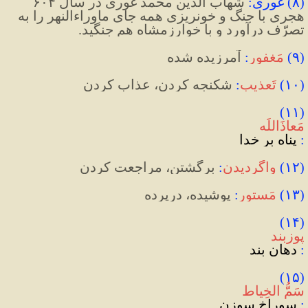
(
۸
)
 غوری
:
 شهاب الدین محمد غوری در سال ۶۰۴ 
هجری با جنگ و خونریزی همه جای ماوراءالنهر را به 
تصرّف درآورد و با خوارزمشاه هم جنگید.
(
۹
)
مَغفور
:
 آمرزیده شده
(
۱۰
)
تَعذیب
:
شکنجه کردن، عذاب کردن
(۱۱) 
مَعاذَاللَه
:
 پناه بر خدا
(
۱۲
)
واگردیدن
:
 برگشتن، مراجعت کردن
(
۱۳
)
مَستور
:
 پوشیده، درپرده
(۱۴) 
پوزبند
: 
دهان بند
(۱۵) 
سَمُّ الخِیاط
:
 سوراخ سوزن