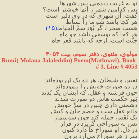
تو به غربت دیده‌یی بس شهرها
پس کدامین شهر ز آنها خوشتر است؟
گفت: آن شهری که در وی دلبر است
هر کجا باشد شَهِ ما را بِساط
هست صحرا، گر بُوَد سَمُّ الخِیاط
(
۱۵
)
هر کجا که یوسفی باشد چو ماه
جَنّت است، ارچه که باشد قَعرِ چاه
مولوی، مثنوی، دفتر سوم، بیت ۴۰۵۳
Rumi( Molana Jalaleddin) Poem(Mathnavi), Book 
# 3, Line # 4053
نفس و شیطان، هر دو یک تَن بوده‌اند
در دو صورت خویش را بنموده‌اند
چون فرشته و عقل، که ایشان یک بُدند
بَهرِ حکمت هاش دو صورت شدند
دشمنی داری چنین در سِرِّ خویش
مانعِ عقل ست و خصمِ جان و کیش
یک نَفَس حمله کند چون سوسمار
پس به سوراخی گریزد در فرار
در دل، او سوراخ ها دارد کنون
سَر ز هر سوراخ می‌آرد برون