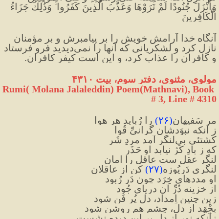
وَأَنْزَلَ جُنُودًا لَمْ تَرَوْهَا وَعَذَّبَ الَّذِينَ كَفَرُوا ۚ وَذَٰلِكَ جَزَاءُ 
الْكَافِرِينَ
آنگاه خدا آرامش خويش را بر پيامبرش و بر مؤمنان 
نازل كرد و لشكريانى كه آنها را نمى‌ديديد فرو فرستاد 
و كافران را عذاب كرد، و اين است كيفر كافران.
مولوی، مثنوی، دفتر سوم، بیت ۴۳۱۰
Rumi( Molana Jalaleddin) Poem(Mathnavi), Book 
# 3, Line # 4310
مر سَفیهان
(
۲۶
)
 را رُباید هر هوا
ز آنکه نبوَدشان گرانیِّ قُوا
کَشتئی بی‌لنگر آمد مردِ شَر
که ز بادِ کَژ نیابد او حَذَر
لنگرِ عقل ست عاقل را امان
لنگری دَریُوزه
(
۲۷
)
 کن از عاقلان
او مددهای خِرَد چون دَر رُبود
از خزینه دُرِّ آن دریای جُود
زین چنین اِمداد، دل پُر فَن شود
بِجْهَد از دل، چشم هم روشن شود
زآنکه نور از دل بر این دیده نشست