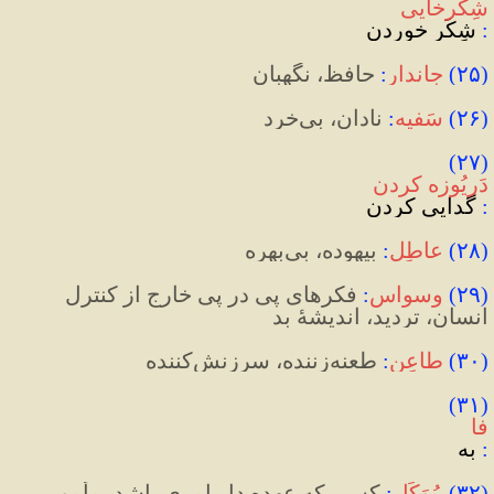
شِکَرخایی
:
 شِکَر خوردن
(
۲۵
)
جاندار
:
 حافظ، نگهبان
(
۲۶
)
سَفیه
:
 نادان، بی‌خرد
(۲۷) 
دَریُوزه کردن
:
 گدایی کردن
(
۲۸
)
عاطِل
:
 بیهوده، بی‌بهره
(
۲۹
)
وسواس
:
 فکرهای پی در پی خارج از کنترل 
انسان، تردید، اندیشۀ بد
(
۳۰
)
طاعِن
:
طعنه‌زننده، سرزنش‌کننده
(۳۱) 
فا
:
 به
(
۳۲
)
مُوَکِّل
:
 کسی که عهده دار امری باشد، مأمور