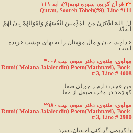
*
۲
 قرآن کریم، سوره توبه(۹)، آیه ۱۱۱
Quran, Sooreh Tobeh(#9
)
, Line #111
إِنَّ اللَّهَ اشْتَرَىٰ مِنَ الْمُؤْمِنِينَ أَنْفُسَهُمْ وَأَمْوَالَهُمْ بِأَنَّ لَهُمُ 
الْجَنَّةَ
…
خداوند، جان و مال مؤمنان را به بهای بهشت خریده 
است…
مولوی، مثنوی، دفتر سوم، بیت ۴۰۰۸
Rumi( Molana Jalaleddin) Poem(Mathnavi), Book 
# 3, Line # 4008
من عجب دارم ز جویای صفا
کو رَمَد در وقتِ صیقل از جَفا
مولوی، مثنوی، دفتر سوم، بیت ۲۹۸۰
Rumi( Molana Jalaleddin) Poem(Mathnavi), Book 
# 3, Line # 2980
با کریمی گر کنی احسان، سزد