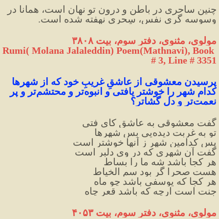
چنین ساحری در باطن و درون تو نهان است، همانا در 
وسوسه گری نفس، سِحری نهفته شده است.
مولوی، مثنوی، دفتر سوم، بیت ۳۸۰۸
Rumi( Molana Jalaleddin) Poem(Mathnavi), Book 
# 3, Line # 3351
پرسیدن معشوقی از عاشقِ غریبِ خود که از شهرها 
کدام شهر را خوشتر یافتی و انبوه‌تر و محتشم‌تر و پر 
نعمت‌تر و دل گشاتر؟
گفت معشوقی به عاشق کای فتی
تو به غربت دیده‌یی بس شهرها
پس کدامین شهر ز آنها خوشتر است
گفت آن شهری که در وی دلبر است
هر کجا باشد شه ما را بساط
هست صحرا گر بود سم الخیاط
هر کجا که یوسفی باشد چو ماه
جنت است ارچه که باشد قعرِ چاه
مولوی، مثنوی، دفتر سوم، بیت ۴۰۵۳