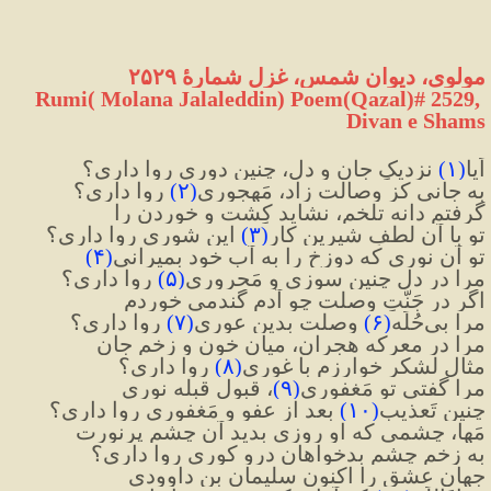
مولوی، دیوان شمس، غزل شمارهٔ ۲۵۲۹
Rumi( Molana Jalaleddin) Poem(Qazal)# 2529, 
Divan e Shams
اَیا
(
۱
)
 نزدیکِ جان و دل، چنین دوری روا داری؟
به جانی کز وصالت زاد، مَهجوری
(
۲
)
 روا داری؟
گرفتم دانه تلخم، نشاید کِشت و خوردن را
تو با آن لطفِ شیرین کار
(
۳
)
 این شوری روا داری؟
تو آن نوری که دوزخ را به آبِ خود بمیرانی
(
۴
)
مرا در دل چنین سوزی و مَحروری
(
۵
)
 روا داری؟
اگر در جَنَّتِ وصلت چو آدم گندمی خوردم
مرا بی‌حُلِّه
(
۶
)
 وصلت بدین عوری
(
۷
)
 روا داری؟
مرا در معرکه هجران، میانِ خون و زخمِ جان
مثالِ لشکرِ خوارزم با غوری
(
۸
)
 روا داری؟
مرا گفتی تو مَغفوری
(
۹
)
، قبولِ قبله نوری
چنین تَعذیب
(
۱۰
)
 بعد از عفو و مَغفوری روا داری؟
مَها، چشمی که او روزی بدید آن چشمِ پرنورت
به زخمِ چشمِ بدخواهان درو کوری روا داری؟
جهانِ عشق را اکنون سلیمان بنِ داوودی