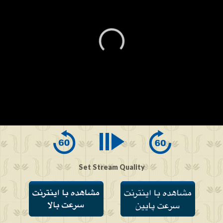
0
seconds
of
0
seconds
Set Stream Quality