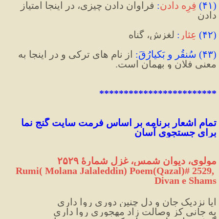
(
۴۱
)
فِرِه دادن
:
 فراوان دادن چیزی، در اینجا امتیاز 
دادن
(
۴۲
)
عِثار
:
 لغزش، گناه
(
۴۳
)
 سُنقُر و بَکیارُقَ
:
 از نام های ترکی و در اینجا به 
معنی فلان و بهمان است.
************************
تمام اشعار برنامه بر اساس فرمت سایت گنج نما 
برای 
جستجوی
 آسان
مولوی، دیوان شمس، غزل شمارهٔ ۲۵۲۹
Rumi( Molana Jalaleddin) Poem(Qazal)# 2529, 
Divan e Shams
ایا نزدیک جان و دل چنین دوری روا داری
به جانی کز وصالت زاد مهجوری روا داری