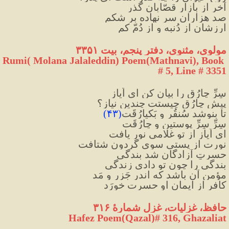
آخر از بازارِ قصّابان گذر
صد هزاران سر نهاده بر شکم
ارزشان از دُنبه و از دُمّ کم
مولوی، مثنوی، دفتر پنجم، بیت ۳۳۵۱
Rumi( Molana Jalaleddin) Poem(Mathnavi), Book 
# 5, Line # 3351
سِرِّ چارُق را بیان کن ای اَیاز
پیشِ چارُق چیستت چندین نیاز؟
تا بنوشد سُنقُر و بَکیارُقَت
(
۴۳
)
سِرِّ سِرِّ پوستین و چارُقَت
ای اَیاز از تو غلامی نور یافت
نورت از پستی سوی گردون شتافت
حسرتِ آزادگان شد بندگی
بندگی را چون تو دادی زندگی
مؤمن آن باشد که اندر جَزر و مَد
کافر از ایمانِ او حسرت خورَد
حافظ، غزلیات، غزل شمارهٔ ۳۱۶
Hafez Poem(Qazal)# 316, Ghazaliat