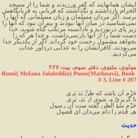
ايشان همانهايند كه كفر ورزيدند و شما را از مسجد 
الحرام بازداشتند و نگذاشتند كه قربانى به قربانگاهش 
برسد. اگر مردان مسلمان و زنان مسلمانى كه آنها را 
نمى‌شناسيد در ميان آنها نبودند و بيم آن نبود كه آنها را 
زير پاى درنورديد و نادانسته مرتكب گناه شويد، خدا 
دست شما را از آنها بازنمى‌داشت. و خدا هر كه را 
بخواهد مشمول رحمت خود گرداند. اگر از يكديگر جدا 
مى‌بودند، كافرانشان را به عذابى دردآور عذاب 
مى‌كرديم.
مولوی، مثنوی، دفتر سوم، بیت ٢۶۷
Rumi( Molana Jalaleddin) Poem(Mathnavi), Book 
# 3, Line # 267
حَزْم آن باشد که ظَنِّ بَد بَری
تا گُریزیّ و، شوی از بَد، بَری
حَزْم سُؤ الظن گفته ست آن رسول
هر قَدَم را دام می‌دان ای فَضول
حديث