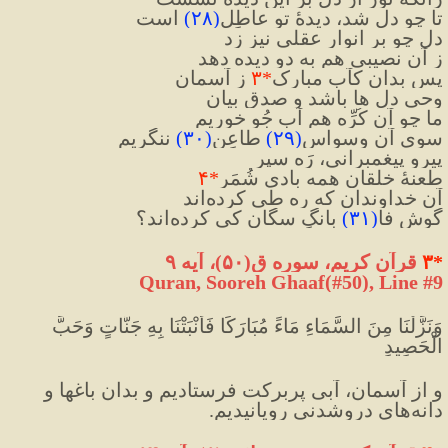
تا چو دل شد، دیدهٔ تو عاطِل
(
۲۸
)
 است
دل چو بر انوارِ عقلی نیز زد
ز آن نصیبی هم به دو دیده دهد
پس بدان کآبِ مبارک
*
۳
 ز آسمان
وحیِ دل ها باشد و صدقِ بیان
ما چو آن کُرِّه هم آبِ جُو خوریم
سوی آن وسواسِ
(
۲۹
)
 طاعِن
(
۳۰
)
 ننگریم
پیروِ پیغمبرانی، رَه سپر
طعنهٔ خلقان همه بادی شُمَر
*
۴
آن خداوندان که ره طی کرده‌اند
گوش فا
(
۳۱
)
 بانگِ سگان کی کرده‌اند؟
*
۳
 قرآن کریم، سوره ق(۵۰)، آیه ۹
Quran, Sooreh Ghaaf(#50
)
, Line #9
وَنَزَّلْنَا مِنَ السَّمَاءِ مَاءً مُبَارَكًا فَأَنْبَتْنَا بِهِ جَنَّاتٍ وَحَبَّ 
الْحَصِيدِ
و از آسمان، آبى پربركت فرستاديم و بدان باغها و 
دانه‌هاى دروشدنى رويانيديم.