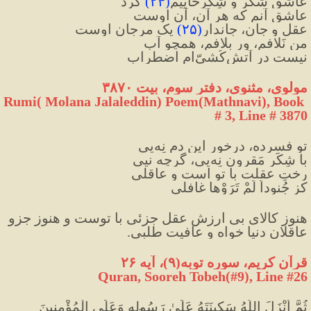
عاشقِ شُکر و شِکَرخاییم
(
۲۴
)
 کرد
عاشقِ آنم که هر آن، آنِ اوست
عقل و جان، جاندارِ
(
۲۵
)
 یک مرجانِ اوست
من نَلافم، ور بِلافم، همچو آب
نیست در آتش‌کُشیّ‌ام اضطراب
مولوی، مثنوی، دفتر سوم، بیت ۳۸۷۰
Rumi( Molana Jalaleddin) Poem(Mathnavi), Book 
# 3, Line # 3870
تو فسرده، درخورِ این دم نِه‌یی
با شِکَر مَقرون نِه‌یی، گرچه نیی
رختِ عقلت با تو است و عاقلی
کز جُنوداً لَمْ تَرَوْها غافلی
هنوز کالای بی ارزش عقل جزئی با توست و هنوز جزو 
عاقلان دنیا خواه و عافیت طلبی.
قرآن کریم، سوره توبه(۹)، آیه ۲۶
Quran, Sooreh Tobeh(#9
)
, Line #26
ثُمَّ أَنْزَلَ اللَّهُ سَكِينَتَهُ عَلَىٰ رَسُولِهِ وَعَلَى الْمُؤْمِنِينَ 