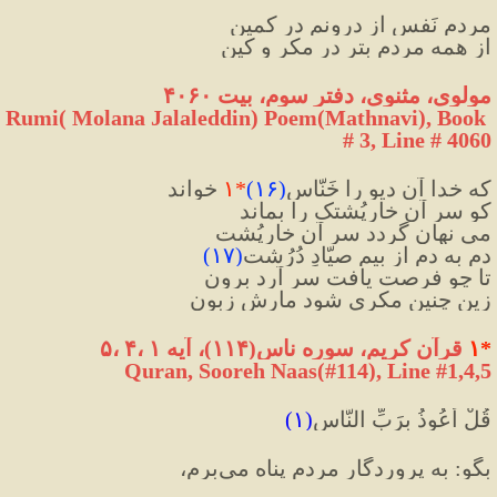
مردمِ نَفس از درونم در کمین
از همه مردم بتر در مکر و کین
مولوی، مثنوی، دفتر سوم، بیت ۴۰۶۰
Rumi( Molana Jalaleddin) Poem(Mathnavi), Book 
# 3, Line # 4060
که خدا آن دیو را خَنّاس
(
۱۶
)
*
۱
 خواند
کو سر آن خارپُشتک را بماند
می نهان گردد سرِ آن خارپُشت
دم ‌به دم از بیمِ صیّادِ دُرُشت
(
۱۷
)
تا چو فرصت یافت سر آرد برون
زین چنین مکری شود مارش زبون
*
۱
قرآن کریم، سوره ناس(۱۱۴)، آیه ۱ ،۴ ،۵
Quran, Sooreh Naas(#114
)
, Line #1,4,5
قُلْ أَعُوذُ بِرَبِّ النَّاسِ
(١)
بگو: به پروردگار مردم پناه مى‌برم،