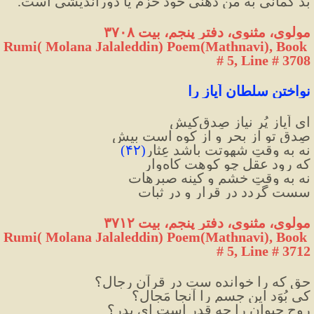
بد گمانی به من ذهنی خود حزم یا دوراندیشی است.
مولوی، مثنوی، دفتر پنجم، بیت ۳۷۰۸
Rumi( Molana Jalaleddin) Poem(Mathnavi), Book 
# 5, Line # 3708
نواختنِ سلطان اَیاز را
ای اَیازِ پُر نیازِ صِدق‌کیش
صِدقِ تو از بحر و از کوه است بیش
نه به وقتِ شهوتت باشد عِثار
(
۴۲
)
که رود عقلِ چو کوهت کاه‌وار
نه به وقتِ خشم و کینه صبرهات
سست گردد در قرار و در ثبات
مولوی، مثنوی، دفتر پنجم، بیت ۳۷۱۲
Rumi( Molana Jalaleddin) Poem(Mathnavi), Book 
# 5, Line # 3712
حق که را خوانده ست در قرآن رِجال؟
کی بُوَد این جسم را آنجا مَجال؟
روحِ حیوان را چه قدر است ای پدر؟