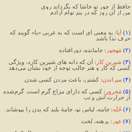
حافظ از جورِ تو حاشا که بگرداند روی
من از آن روز که در بندِ توام آزادم
(
۱
)
اَیا
:
به معنی ای است که به عربی «یا» گویند که 
حرف ندا باشد
(
۲
)
مَهجور
:
 جامانده، دورافتاده
(
۳
)
شیرین کار
:
آن که دانه های شیرین کارد، ویژگی 
کسی که کار و هنر جالب توجه از خود نشان می‌دهد
(
۴
)
میراندن
:
 کشتن، باعث مردن کسی شدن
(
۵
)
مَحرور
:
 کسی که دارای مزاج گرم است. گرم‌شده 
از حرارت 
آتش و تب
(
۶
)
حُلِّه
:
جامه، لباس نو، جامۀ بلند که بدن را بپوشاند.
(
۷
)
عور
:
برهنه، لخت