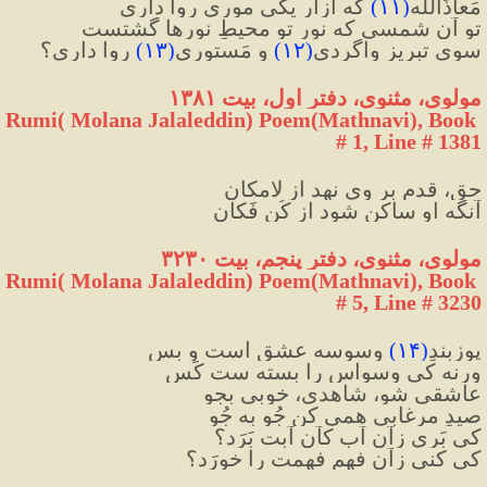
مَعاذَاللَه
(
۱۱
)
 که آزارِ یکی موری روا داری
تو آن شمسی که نورِ تو محیطِ نورها گشتست
سویِ تبریز واگردی
(
۱۲
)
 و مَستوری
(
۱۳
)
 روا داری؟
مولوی، مثنوی، دفتر اول، بیت ۱۳۸۱
Rumi( Molana Jalaleddin) Poem(Mathnavi), Book 
# 1, Line # 1381
حق، قدم بر وی نهد از لامکان
آنگه او ساکن شود از کُن فَکان
مولوی، مثنوی، دفتر پنجم، بیت ۳۲۳۰
Rumi( Molana Jalaleddin) Poem(Mathnavi), Book 
# 5, Line # 3230
پوزبندِ
(
۱۴
)
 وسوسه عشق است و بس
ورنه کی وسواس را بسته ست کَس
عاشقی شو، شاهدی، خوبی بجو
صیدِ مرغابی همی ‌کن جُو به جُو
کی بَری زآن آب کآن آبت بَرَد؟
کی کنی زآن فهم فهمت را خورَد؟