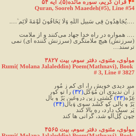
*
۴
 قرآن کریم، سوره مائده(۵)، آیه ۵۴
Quran, Sooreh Maaedeh(#5
)
, Line #54
….يُجَاهِدُونَ فِي سَبِيلِ اللَّهِ وَلَا يَخَافُونَ لَوْمَةَ لَائِمٍ ۚ….
…. همواره در راه خدا جهاد مى‌كنند و از ملامت 
(سرزنش) هيچ ملامتگرى (سرزنش کننده ای) نمی 
ترسند…
مولوی، مثنوی، دفتر سوم، بیت ۳۸۲۷
Rumi( Molana Jalaleddin) Poem(Mathnavi), Book 
# 3, Line # 3827
میر دیدی خویش را، ای کم ز مُور
ز آن ندیدی آن مُوَکِّل
(
۳۲
)
 را تو کور
غِرّه
(
۳۳
)
 گشتی زین دروغین پَرّ و بال
پَرّ و بالی کو کَشَد سوی وَبال
(
۳۴
)
پَر سبک دارد، رهِ بالا کند
چون گِل‌آلو شد، گرانی ها کند
مولوی، مثنوی، دفتر سوم، بیت ۴۵۶۵
Rumi( Molana Jalaleddin) Poem(Mathnavi), Book 