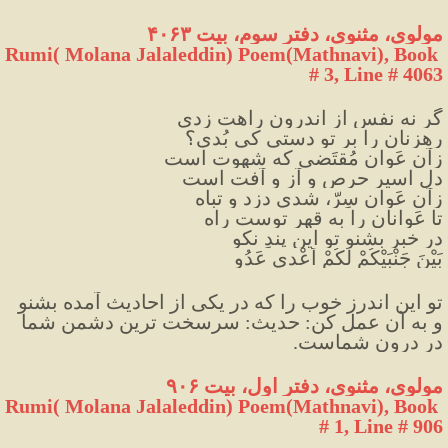
مولوی، مثنوی، دفتر سوم، بیت ۴۰۶۳
Rumi( Molana Jalaleddin) Poem(Mathnavi), Book 
# 3, Line # 4063
گر نه نفس از اندرون راهت زدی
رهزنان را بر تو دستی کی بُدی؟
زآن عَوانِ مُقتَضی که شهوت است
دل اسیرِ حرص و آز و آفت است
زآن عَوانِ سِرّ، شدی دزد و تباه
تا عَوانان را به قهرِ توست راه
در خبر بشنو تو این پندِ نکو
بَیْنَ جَنْبَیْکُمْ لَکُمْ اَعْدی عَدُو
تو این اندرز خوب را که در یکی از احادیث آمده بشنو 
و به آن عمل کن: حديث: سرسخت ترين دشمن شما 
در درون شماست.
مولوی، مثنوی، دفتر اول، بیت ۹۰۶
Rumi( Molana Jalaleddin) Poem(Mathnavi), Book 
# 1, Line # 906