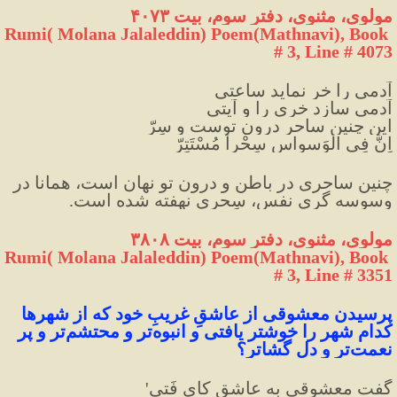
مولوی، مثنوی، دفتر سوم، بیت ۴۰۷۳
Rumi( Molana Jalaleddin) Poem(Mathnavi), Book 
# 3, Line # 4073
آدمی را خر نماید ساعتی
آدمی سازد خری را و آیتی
این چنین ساحر درونِ توست و سِرّ
اِنَّ فِی الْوَسواسِ سِحْراً مُسْتَتِرّ
چنین ساحری در باطن و درون تو نهان است، همانا در 
وسوسه گری نفس، سِحری نهفته شده است.
مولوی، مثنوی، دفتر سوم، بیت ۳۸۰۸
Rumi( Molana Jalaleddin) Poem(Mathnavi), Book 
# 3, Line # 3351
پرسیدن معشوقی از عاشقِ غریبِ خود که از شهرها 
کدام شهر را خوشتر یافتی و انبوه‌تر و محتشم‌تر و پر 
نعمت‌تر و دل گشاتر؟
گفت معشوقی به عاشق کای فَتی'