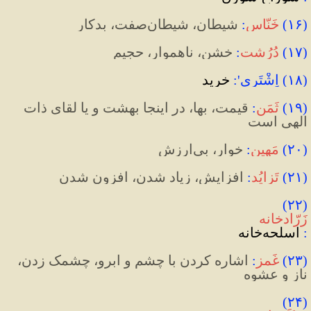
(
۱۶
)
خَنّاس
:
 شیطان، شیطان‌صفت، بدکار
(
۱۷
)
دُرُشت
:
 خشن، ناهموار، حجیم
(۱۸) اِشْتَری':
 خرید
(
۱۹
)
ثَمَن
:
 قیمت، بها، در اینجا بهشت و یا لقای ذات 
الهی است
(
۲۰
)
مَهین
:
 خوار، بی‌ارزش
(
۲۱
)
تَزایُد
:
 افزایش، زیاد شدن، افزون شدن
(۲۲) 
زَرّادخانه
:
 اسلحه
خانه
(
۲۳
)
غَمز
:
 اشاره کردن با چشم و ابرو‌، چشمک زدن، 
ناز و عشوه
(۲۴) 