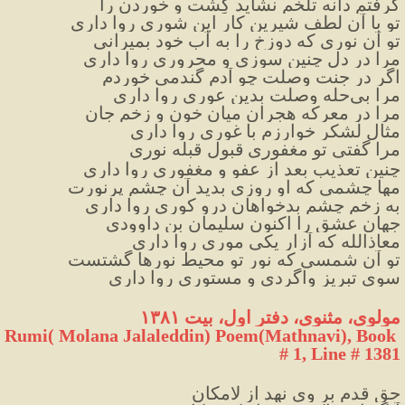
گرفتم دانه تلخم نشاید کِشت و خوردن را
تو با آن لطف شیرین کار این شوری روا داری
تو آن نوری که دوزخ را به آب خود بمیرانی
مرا در دل چنین سوزی و محروری روا داری
اگر در جنت وصلت چو آدم گندمی خوردم
مرا بی‌حله وصلت بدین عوری روا داری
مرا در معرکه هجران میان خون و زخم جان
مثال لشکرِ خوارزم با غوری روا داری
مرا گفتی تو مغفوری
قبول قبله نوری
چنین تعذیب بعد از عفو و مغفوری روا داری
مها چشمی که او روزی بدید آن چشمِ پرنورت
به زخم چشم بدخواهان درو کوری روا داری
جهان عشق را اکنون سلیمان بن داوودی
معاذالله که آزارِ یکی موری روا داری
تو آن شمسی که نورِ تو محیط نورها گشتست
سوی تبریز واگردی و مستوری روا داری
مولوی، مثنوی، دفتر اول، بیت ۱۳۸۱
Rumi( Molana Jalaleddin) Poem(Mathnavi), Book 
# 1, Line # 1381
حق قدم بر وی نهد از لامکان