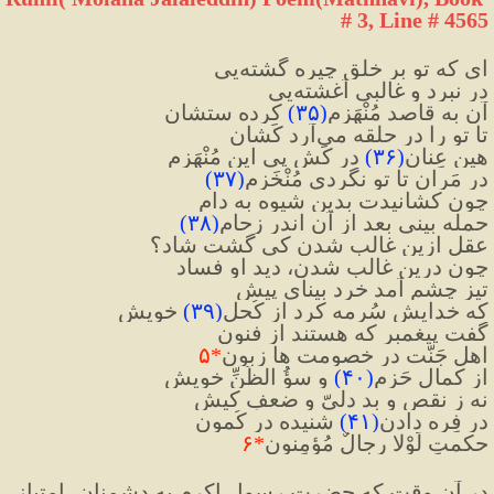
# 3, Line # 4565
ای که تو بر خلق چیره گشته‌یی
در نبرد و غالبی آغشته‌یی
آن به قاصد مُنْهَزِم
(
۳۵
)
 کرده ستشان
تا تو را در حلقه می‌آرد کَشان
هین عِنان
(
۳۶
)
 در کَش پیِ این مُنْهَزِم
در مَران تا تو نگردی مُنْخَزِم
(
۳۷
)
چون کشانیدت بدین شیوه به دام
حمله بینی بعد از آن اندر زِحام
(
۳۸
)
عقل ازین غالب شدن کی گشت شاد؟
چون درین غالب شدن، دید او فساد
تیز چشم آمد خرد بینای پیش
که خدایش سُرمه کرد از کُحلِ
(
۳۹
)
 خویش
گفت پیغمبر که هستند از فنون
اهلِ جَنَّت در خصومت ها زبون
*
۵
از کمالِ حَزم
(
۴۰
)
 و سؤُ الظَّنِّ خویش
نه ز نقص و بد دلیّ و ضعفِ کیش
در فِرِه دادن
(
۴۱
)
 شنیده در کُمون
حکمتِ لَوْلا رِجالٌ مُؤمِنون
*
۶
در آن وقت که حضرت رسول اکرم به دشمنان، امتیاز 