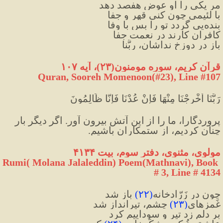
مر یکی را او عوض هفصد دهد
با لئیمی چون کنی قهر و جفا
بنده‌یی گردد تو را بس با وفا
کافران کارند در نعمت جفا
باز در دوزخ نداشان، ربَّنا
قرآن کریم، سوره مومنون(۲۳)، آیه ۱۰۷
Quran, Sooreh Momenoon(#23
)
, Line #107
رَبَّنَا أَخْرِجْنَا مِنْهَا فَإِنْ عُدْنَا فَإِنَّا ظَالِمُونَ
پروردگارا، ما را از اين آتش بيرون آور. اگر ديگر بار 
چنان كرديم، از ستمكاران باشيم.
مولوی، مثنوی، دفتر سوم، بیت ۴۱۳۴
Rumi( Molana Jalaleddin) Poem(Mathnavi), Book 
# 3, Line # 4134
چون درِ زَرّادخانه
(
۲۲
)
 باز شد
غَمز‌های
(
۲۳
)
 چشم، تیرانداز شد
بر دلم زد تیر و سوداییم کرد