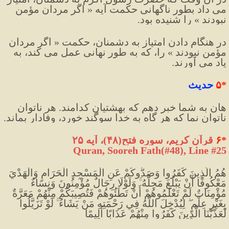
می داد بطور ناگهانی حکمت آیه « اگر مردان مؤمن 
نبودند » را شنیده بود.
در هنگام دادن امتیاز به دشمنان، حکمت « اگر مردان 
مؤمن نبودند » را، که به طور نهانی عمل می کند، به 
یاد می آورند.
*
۵
 حدیث
هان به شما خبر دهم که بهشتیان کدامند. هر ناتوان 
ناتوان نما که هر گاه به خدا سوگند خورد، وفادار بماند.
*
۶
 قرآن کریم، سوره فتح(۴۸)، آیه ۲۵
Quran, Sooreh Fath(#48
)
, Line #25
هُمُ الَّذِينَ كَفَرُوا وَصَدُّوكُمْ عَنِ الْمَسْجِدِ الْحَرَامِ وَالْهَدْيَ 
مَعْكُوفًا أَنْ يَبْلُغَ مَحِلَّهُ ۚ وَلَوْلَا رِجَالٌ مُؤْمِنُونَ وَنِسَاءٌ 
مُؤْمِنَاتٌ لَمْ تَعْلَمُوهُمْ أَنْ تَطَئُوهُمْ فَتُصِيبَكُمْ مِنْهُمْ مَعَرَّةٌ 
بِغَيْرِ عِلْمٍ ۖ لِيُدْخِلَ اللَّهُ فِي رَحْمَتِهِ مَنْ يَشَاءُ ۚ لَوْ تَزَيَّلُوا 
لَعَذَّبْنَا الَّذِينَ كَفَرُوا مِنْهُمْ عَذَابًا أَلِيمًا