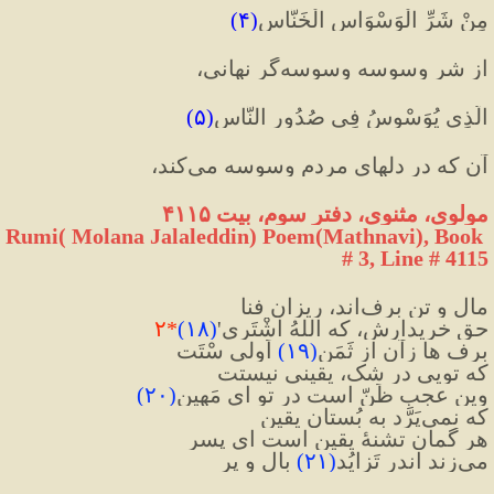
مِنْ شَرِّ الْوَسْوَاسِ الْخَنَّاسِ
(۴)
از شر وسوسه وسوسه‌گر نهانى،
الَّذِي يُوَسْوِسُ فِي صُدُورِ النَّاسِ
(۵)
آن كه در دلهاى مردم وسوسه مى‌كند،
مولوی، مثنوی، دفتر سوم، بیت ۴۱۱۵
Rumi( Molana Jalaleddin) Poem(Mathnavi), Book 
# 3, Line # 4115
مال و تن برف‌اند، ریزانِ فنا
حق خریدارش، که اللهُ اشْتَری'
(
۱۸
)
*
۲
برف ها زآن از ثَمَن
(
۱۹
)
 اَولی سْتَت
که تویی در شک، یقینی نیستت
وین عجب ظَنّ است در تو ای مَهین
(
۲۰
)
که نمی‌پَرَّد به بُستانِ یقین
هر گمان تشنهٔ یقین است ای پسر
می‌زند اندر تَزایُد
(
۲۱
)
 بال و پر