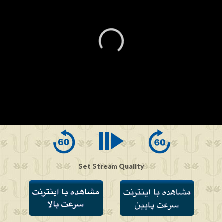
0
seconds
of
0
seconds
Set Stream Quality