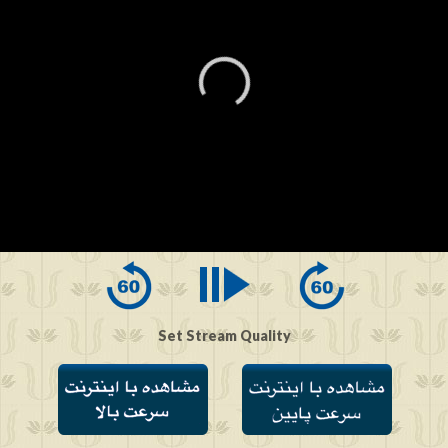
0
seconds
of
0
seconds
Set Stream Quality