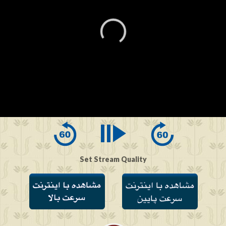
0
seconds
of
0
seconds
Set Stream Quality