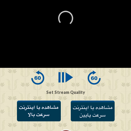
0
seconds
of
0
seconds
Set Stream Quality