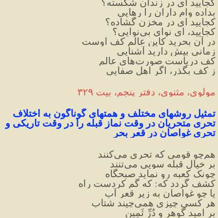
کجایید ای در زندان شکسته؟
بداده وام داران را رهایی
کجایید ای در مخزن گشاده؟
کجایید، ای نوای بی‌نوایی؟
در آن بحرید کاین عالم کف اوست
زمانی بیش دارید آشنایی
کف دریاست صورت‌های عالم
ز کف بگذر، اگر اهل صفایی
مولوی، مثنوی، دفتر پنجم، بیت ۳۲۹
تمثیل روشهای مختلف و همتهای گوناگون به اختلاف 
تحری متحریان در وقت نماز قبله را در وقت تاریکی و 
تحری غواصان در قعر بحر
هم‌چو قومی که تحری می‌کنند
بر خیال قبله سویی می‌تنند
چونک کعبه رو نماید صبحگاه
کشف گردد که: که گم کردست راه
یا چو غواصان به زیر قعر آب
هر کسی چیزی همی‌چیند شتاب
بر امید گوهر و دُرِّ ثَمین