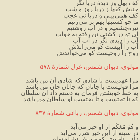
کف بِهِل وز دیدهٔ دریا نگر
جنبش کفها ز دریا روز و شب
کف همی‌بینی و دریا نی عجب
ما چو کشتیها بهم بر می‌زنیم
تیره‌چشمیم و در آب روشنیم
ای تو در کشتی تن رفته به خواب
آب را دیدی نگر در آبِ آب
آب را آبیست کو می‌رانَدَش
روح را روحیست کو می‌خواندش
مولوی، دیوان شمس، غزل شمارهٔ ۵۷۸
مرا عهدیست با شادی که شادی آن من باشد
مرا قولیست با جانان که جانان جان من باشد
به خط خویشتن فرمان به دستم داد آن سلطان
که تا تختست و تا بختست او سلطان من باشد
مولوی، دیوان شمس، رباعی شمارهٔ ۸۳۷
و هُوَ مَعَکُم از او خبر می‌آید
در سینه از این خبر شَرر می‌آید
زانی ناخوش که خویش نشناخته‌ای