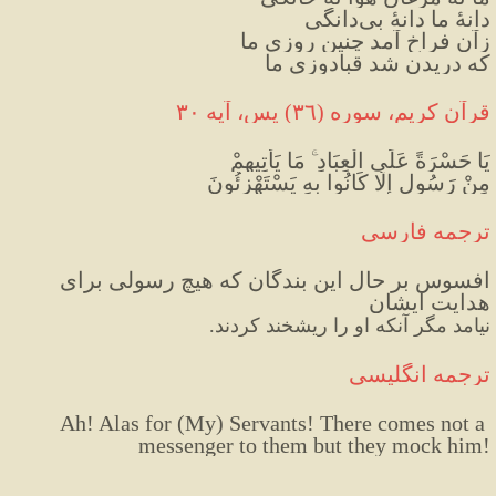
دانهٔ ما دانهٔ بی‌دانگی
زآن فراخ آمد چنین روزی ما
که دریدن شد قبادوزی ما
قرآن کریم، سوره (٣٦) يس، آيه ۳۰
يَا حَسْرَةً عَلَى الْعِبَادِ ۚ مَا يَأْتِيهِمْ
مِنْ رَسُولٍ إِلَّا كَانُوا بِهِ يَسْتَهْزِئُونَ
ترجمه فارسی
افسوس بر حال این بندگان که هیچ رسولی برای 
هدایت ایشان
نیامد 
مگر آنکه او را ریشخند کردند.
ترجمه انگلیسی
Ah! Alas for (My) Servants! There comes not a 
messenger to them but they mock him!