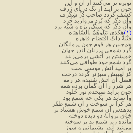
توبره پر می‌کنند از آن و این
چون بر آیند از تگ دریای ژرف
کشف گردد صاحب دُرِّ شِگَرف
وآن دگر که بُرد مروارید خُرد
وآن دگر که سنگ‌ریزه و شَبَّه برد
(۱)
هکذی یَبْلُوهُمُ بِالسّاهِرَه
فِتْنَةٌ ذاتُ افْتِضاحٍ قاهره
هم‌چنین هر قوم چون پروانگان
گرد شمعی پرزنان اندر جهان
خویشتن بر آتشی برمی‌زنند
گرد شمع خود طوافی می‌کنند
بر امید آتش موسی بخت
کز لهیبش سبزتر گردد درخت
فضل آن آتش شنیده هر رمه
هر شرر را آن گمان برده همه
چون برآید صبحدم نور خُلود
وا نماید هر یکی چه شمع بود
هر کرا پر سوخت ز آن شمع ظَفَر
بدهدش آن شمع خوش هشتاد پر
جَوْق پروانهٔ دو دیده دوخته
مانده زیر شمع بد پر سوخته
می‌تپد اندر پشیمانی و سوز