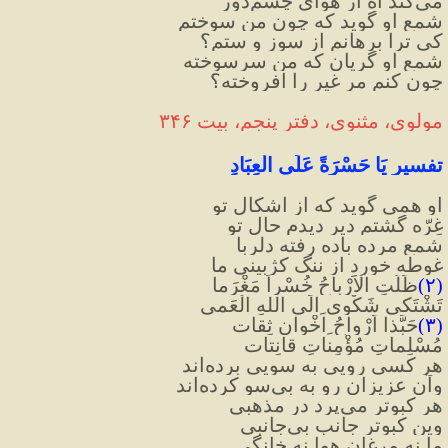
می‌کند آه از هوای چشم‌دوز
شمع او گوید که چون من سوختم
کی ترا برهانم از سوز و ستم؟
شمع او گریان که من سرسوخته
چون کنم مر غیر را افروخته؟
مولوی، مثنوی، دفتر پنجم، بیت ۳۴۶
تفسیر يَا حَسْرَةً عَلَى الْعِبَادِ 
او همی گوید که از اشکال تو
غِرّه گشتم دیر دیدم حال تو
شمع مرده باده رفته دلربا
غوطه خورد از ننگ کژبینی ما
(۲)
ظَلَّتِ الْاَرْباحُ خُسْراً مَغْرَما
تَشْتَکی شَکْوی ِالَی اللهِ الْعَمی
(۳)
حَبَّذا اَرْواحُ ِاخْوانٍ ثِقات
مُسْلِماتٍ مُؤْمِناتٍ قانِتات
هر کسی رویی به سویی برده‌اند
وآن عزیزان رو به بی‌سو کرده‌اند
هر کبوتر می‌پرد در مذهبی
وین کبوتر جانب بی‌جانبی
ما نه مرغان هوا نه خانگی