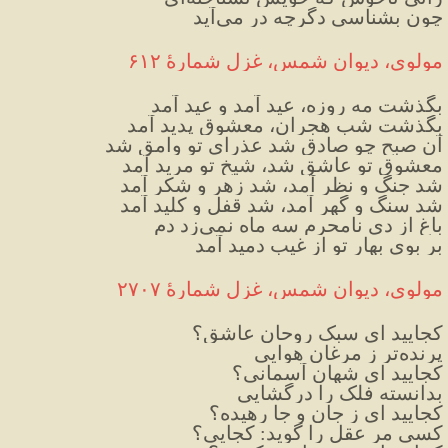
چون بشناسی دگرچه در می‌آید
مولوی، دیوان شمس، غزل شمارهٔ ۶۱۲
بگذشت مه روزه، عید آمد و عید آمد
بگذشت شب هجران، معشوق پدید آمد
آن صبح چو صادق شد عذرای تو وامق شد
معشوق تو عاشق شد، شیخ تو مرید آمد
شد جنگ و نظر آمد، شد زهر و شکر آمد
شد سنگ و گهر آمد، شد قفل و کلید آمد
باغ از دی نامحرم سه ماه نمی‌زد دم
بر بوی بهار تو از غیب دمید آمد
مولوی، دیوان شمس، غزل شمارهٔ ۲۷۰۷
کجایید ای سبک روحان عاشق؟
پرنده‌تر ز مرغان هوایی
کجایید ای شهان آسمانی؟
بدانسته فلک را درگشایی
کجایید ای ز جان و جا رهیده؟
کسی مر عقل را گوید: کجایی؟