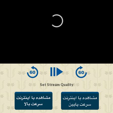
0
seconds
of
0
seconds
Set Stream Quality