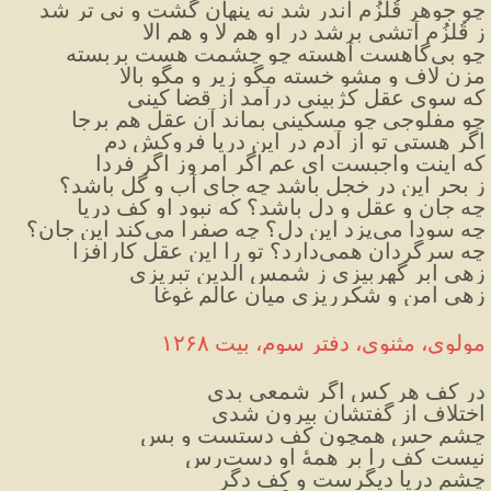
چو جوهر قُلزُم اندر شد نه پنهان گشت و نی تر شد
ز قُلزُم آتشی برشد در او هم لا و هم الا
چو بی‌گاهست آهسته چو چشمت هست بربسته
مزن لاف و مشو خسته مگو زیر و مگو بالا
که سوی عقل کژبینی درآمد از قضا کینی
چو مفلوجی چو مسکینی بماند آن عقل هم برجا
اگر هستی تو از آدم در این دریا فروکش دم
که اینت واجبست ای عم اگر امروز اگر فردا
ز بحر این در خجل باشد چه جای آب و گل باشد؟
چه جان و عقل و دل باشد؟ که نبود او کف دریا
چه سودا می‌پزد این دل؟ چه صفرا می‌کند این جان؟
چه سرگردان همی‌دارد؟ تو را این عقل کارافزا
زهی ابر گهربیزی ز شمس الدین تبریزی
زهی امن و شکرریزی میان عالم غوغا
مولوی، مثنوی، دفتر سوم، بیت ۱۲۶۸
در کف هر کس اگر شمعی بدی
اختلاف از گفتشان بیرون شدی
چشم حس همچون کف دستست و بس
نیست کف را بر همهٔ او دست‌رس
چشم دریا دیگرست و کف دگر