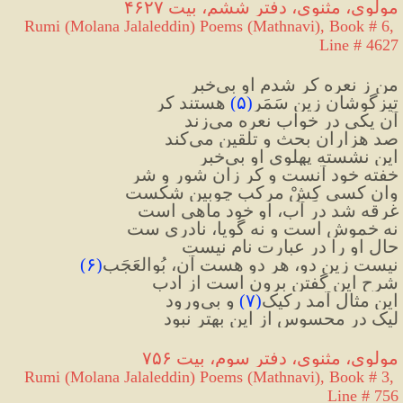
مولوی، مثنوی، دفتر ششم، بیت ۴۶۲۷
Rumi (Molana Jalaleddin) Poems (Mathnavi), Book # 6, 
Line # 4627
من ز نعره کر شدم او بی‌خبر
تیزگوشان زین سَمَر
)
۵
(
 هستند کر
آن یکی در خواب نعره می‌زند
صد هزاران بحث و تلقین می‌کند
این نشسته پهلوی او بی‌خبر
خفته خود آنست و کر زان شور و شر
وان کسی کِشْ مرکب چوبین شکست
غرقه شد در آب، او خود ماهی است
نه خموش است و نه گویا، نادری ست
حال او را در عبارت نام نیست
نیست زین دو، هر دو هست آن، بُوالعَجَب
(
۶
)
شرح این گفتن برون است از ادب
این مثال آمد رکیک
(
۷
)
 و بی‌ورود
لیک در محسوس از این بهتر نبود
مولوی، مثنوی، دفتر سوم، بیت ۷۵۶
Rumi (Molana Jalaleddin) Poems (Mathnavi), Book # 3, 
Line # 756