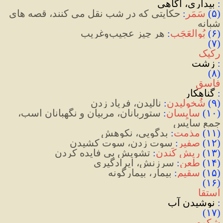
:‌ 
بیداری، آگاهی
(
۵
)
سَمَر
:
حکایتی که در شب نقل می کنند، قصه های 
شبانه
(
۶
)
بُوالعَجَب
:
هر چیز عجیب
وغریب
(۷) 
رکیک
: 
زشت
(۸) 
فاسق
: 
گناهکار
(
۹
)
شُخولیدن
:
نالیدن، فریاد زدن
(
۱۰
)
سایِسان
:
ستوربانان، مربیان و نگهبانان اسب، 
جمع سایِس
(
۱۱
)
مذمت
:
بدگویی، نکوهش
(
۱۲
)
صفیر
:
سوت زدن، سوت کشیدن
(
۱۳
)
ریش کَندن
:
تشویش بی فایده کردن
(
۱۴
)
طعن
:
سرزنش، ایرادگیری
(
۱۵
)
سقیم
:
بیمار، بیمارگونه
(۱۶) 
استقا
: 
نوشیدن آب
(۱۷) 
شکوه