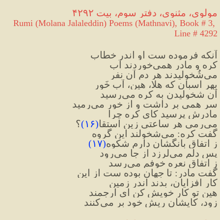
مولوی، مثنوی، دفتر سوم، بیت ۴۲۹۲
Rumi (Molana Jalaleddin) Poems (Mathnavi), Book # 3, 
Line # 4292
آنکه فرموده ست او اندر خطاب
کره و مادر همی‌خوردند آب
می‌شُخولیدند هر دم آن نفر
بهر اسبان که هلا، هین، آب خَور
آن شخولیدن به کره می‌رسید
سر همی بر داشت و از خور می‌رمید
مادرش پرسید کای کره چرا
می‌رمی هر ساعتی زین استقا
(
۱۶
)
؟
گفت کره: می‌شخولند این گروه
ز اتفاق بانگشان دارم شکوه
(
۱۷
)
پس دلم می‌لرزد از جا می‌رود
ز اتفاق نعره خوفم می‌رسد
گفت مادر: تا جهان بوده ست از این
کار افزایان، بدند اندر زمین
هین تو کار خویش کن ای ارجمند
زود، کایشان ریش خود بر می‌کنند