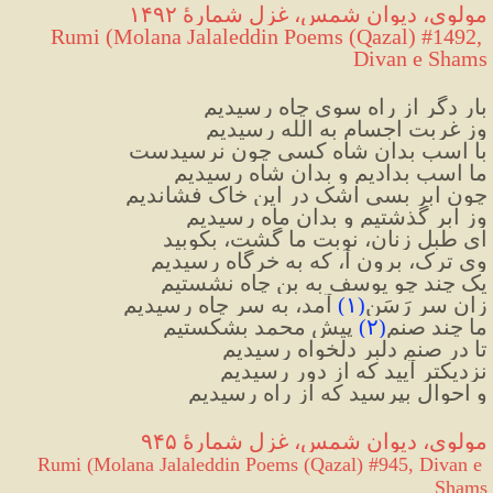
مولوی، دیوان شمس، غزل شمارهٔ ۱۴۹۲
Rumi (Molana Jalaleddin Poems (Qazal) #1492, 
Divan e Shams
بار دگر از راه سوی چاه رسیدیم
وز غربت اجسام به الله رسیدیم
با اسب بدان شاه کسی چون نرسیدست
ما اسب بدادیم و بدان شاه رسیدیم
چون ابر بسی اشک در این خاک فشاندیم
وز ابر گذشتیم و بدان ماه رسیدیم
ای طبل زنان، نوبت ما گشت، بکوبید
وی ترک، برون آ، که به خرگاه رسیدیم
یک چند چو یوسف به بن چاه نشستیم
زان سر رَسَن
(
۱
)
 آمد، به سر چاه رسیدیم
ما چند صنم
(
۲
)
 پیش محمد بشکستیم
تا در صنم دلبر دلخواه رسیدیم
نزدیکتر آیید که از دور رسیدیم
و احوال بپرسید که از راه رسیدیم
مولوی، دیوان شمس، غزل شمارهٔ ۹۴۵
Rumi (Molana Jalaleddin Poems (Qazal) #945, Divan e 
Shams