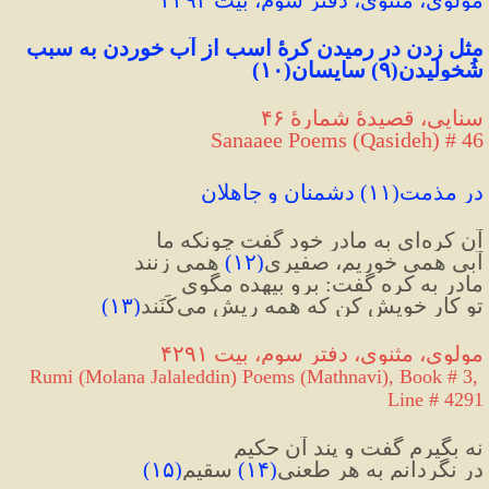
مثل زدن در رمیدن کرهٔ اسب از آب خوردن به سبب 
شُخولیدن
(۹)
 سایِسان
(۱۰)
سنایی، قصیدهٔ شمارهٔ ۴۶
Sanaaee Poems (Qasideh) # 46
در مذمت
(۱۱)
 دشمنان و جاهلان
آن کره‌ای به مادر خود گفت چونکه ما
آبی همی خوریم، صفیری
(
۱۲
)
 همی زنند
مادر به کره گفت: برو بیهده مگوی
تو کار خویش کن که همه ریش می‌کَنَند
(
۱۳
)
مولوی، مثنوی، دفتر سوم، بیت ۴۲۹۱
Rumi (Molana Jalaleddin) Poems (Mathnavi), Book # 3, 
Line # 4291
نه بگیرم گفت و پند آن حکیم
در نگردانم به هر طعنی
(
۱۴
)
 سقیم
(
۱۵
)