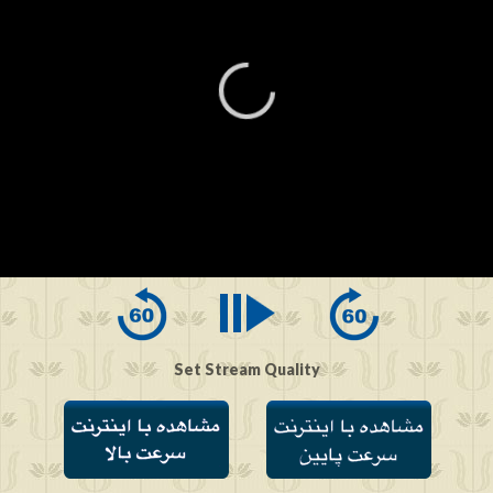
0
seconds
of
0
seconds
Set Stream Quality