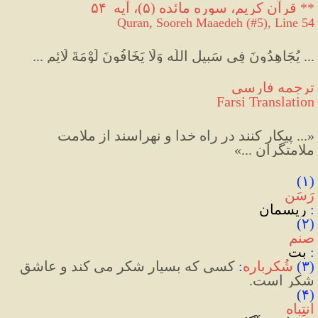
** قرآن کریم، سوره مائده (۵)، آیه  ۵۴
Quran, Sooreh Maaedeh (#5), Line 54
... يُجَاهِدُونَ فِي سَبِيلِ اللَّه وَلَا يَخَافُونَ لَوْمَةَ لَائِمٍ ...
ترجمه فارسی
Farsi Translation
«... پیکار کنند در راه خدا و نهراسند از ملامت 
ملامتگران ...»
(۱) 
رَسَن
:‌ 
ریسمان
(۲) 
صنم
: 
بت
(
۳
)
شُکرباره
:
کسی که بسیار شکر می کند و عاشق 
شکر است.
(۴) 
انتِباه