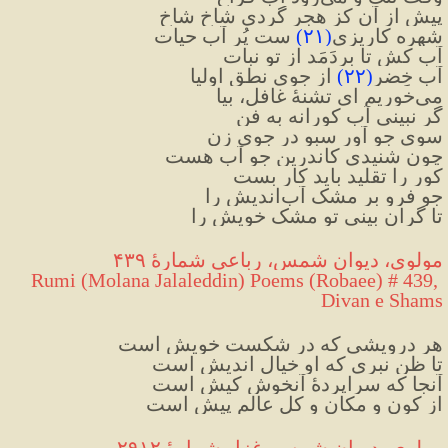
پیش از آن کز هجر گردی شاخ شاخ
شهره کاریزی
(
۲۱
)
 ست پُر آب حیات
آب کش تا بردَمَد از تو نبات
آب خِضر
(
۲۲
)
 از جوی نطق اولیا
می‌خوریم ای تشنهٔ غافل، بیا
گر نبینی آب کورانه به فن
سوی جو آور سبو در جوی زن
چون شنیدی کاندرین جو آب هست
کور را تقلید باید کار بست
جو فرو بر مشک آب‌اندیش را
تا گران بینی تو مشک خویش را
مولوی، دیوان شمس، رباعی شمارهٔ ۴۳۹
Rumi (Molana Jalaleddin) Poems (Robaee) # 439, 
Divan e Shams
هر درویشی که در شکست خویش است
تا ظن نبری که او خیال اندیش است
آنجا که سراپردهٔ آنخوش کیش است
از کون و مکان و کل عالم پیش است
مولوی، دیوان شمس، غزل شمارهٔ ۲۹۱۲