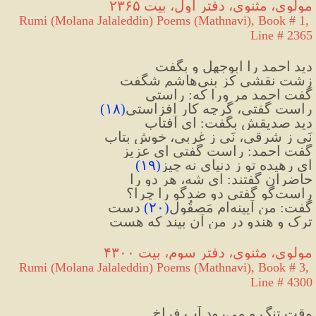
مولوی، مثنوی، دفتر اول، بیت ۲۳۶۵
Rumi (Molana Jalaleddin) Poems (Mathnavi), Book # 1, 
Line # 2365
دید احمد را ابوجهل و بگفت
زشت نقشی کز بنی‌هاشم شگفت
گفت احمد مر ورا که: راستی
راست گفتی، گرچه کار افزاستی
(
۱۸
)
دید صدیقش بگفت: ای آفتاب
نَی ز شرقی، نَی ز غربی، خوش بتاب
گفت احمد: راست گفتی ای عزیز
ای رهیده تو ز دنیای نه چیز
(
۱۹
)
حاضران گفتند: ای شه، هر دو را
راست‌گو گفتی دو ضدگو را چرا؟
گفت: من آیینه‌ام مَصقُول
(
۲۰
)
 دست
ترک و هندو در من آن بیند که هست
مولوی، مثنوی، دفتر سوم، بیت ۴۳۰۰
Rumi (Molana Jalaleddin) Poems (Mathnavi), Book # 3, 
Line # 4300
وقت تنگ و می‌رود آب فراخ