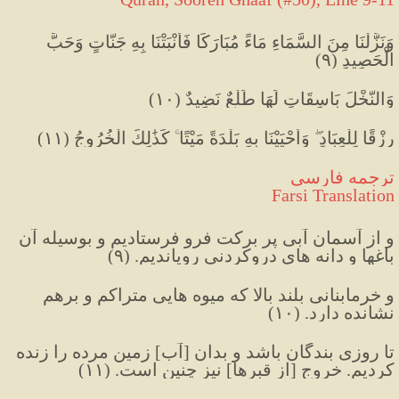
وَنَزَّلْنَا مِنَ السَّمَاءِ مَاءً مُبَارَكًا فَأَنْبَتْنَا بِهِ جَنَّاتٍ وَحَبَّ 
الْحَصِيدِ 
(
٩
)
وَالنَّخْلَ بَاسِقَاتٍ لَهَا طَلْعٌ نَضِيدٌ 
(
١٠
)
رِزْقًا لِلْعِبَادِ ۖ وَأَحْيَيْنَا بِهِ بَلْدَةً مَيْتًا ۚ كَذَٰلِكَ الْخُرُوجُ 
(
١١
)
ترجمه فارسی 
Farsi Translation
و از آسمان آبی پر برکت فرو فرستادیم و بوسیله آن 
باغها و دانه های دروکردنی رویاندیم. (۹) 
و خرمابنانی بلند بالا که میوه هایی متراکم و برهم 
نشانده دارد. (۱۰) 
تا روزی بندگان باشد و بدان [آب‌] زمین مرده را زنده 
کردیم. خروج [از قبرها] نيز چنين است. (۱۱)