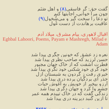
گفت حق: گر فاسقی
(
۸
)
 و اهل صَنَم
چون مرا خوانی، اجابتها کنم
تو دعا را سخت گیر و می‌شُخول
(
۹
)
عاقبت برهاندت از دست غُول
اقبال لاهوری، پیام مشرق، میلاد آدم
Eghbal Lahoori, Poems, Payam e Mashregh, Milad e 
Adam
نعره زد عشق که خونین جگری پیدا شد
حسن لرزید که صاحب نظری پیدا شد
فطرت آشفت که از خاک جهان مجبور
خود گری خود شکنی خود نگری پیدا شد
خبری رفت ز گردون به شبستان ازل
حذر ای پردگیان پرده دری پیدا شد
آرزو بیخبر از خویش به آغوش حیات
چشم وا کرد و جهان دگری پیدا شد
زندگی گفت که در خاک تپیدم همه عمر
تا ازین گنبد دیرینه دری پیدا شد
مولوی، مثنوی، دفتر سوم، بیت ۴۲۹۲