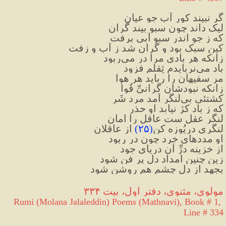
گر نبیند کور آب جو عیان
لیک داند چون سبو بیند گران
که ز جو اندر سبو آبی برفت
کین سبک بود و گران شد ز آب و زفت
زانکه هر بادی مرا در می‌ربود
باد می‌نربایدم ثِقلم فزود
مر سفیهان را رباید هر هوا
زانکه نبودشان گرانیِّ قُوا
کشتئی بی‌لنگر آمد مرد شَر
که ز باد کژ نیابد او حذر
لنگر عقل ست عاقل را امان
لنگری دریُوزه کن
(
۲۵
)
از عاقلان
او مددهای خرد چون در ربود
از خزینه درِّ آن دریای جود
زین چنین امداد دل پر فن شود
بجهد از دل چشم هم روشن شود
مولوی، مثنوی، دفتر اول، بیت ۳۳۴
Rumi (Molana Jalaleddin) Poems (Mathnavi), Book # 1, 
Line # 334