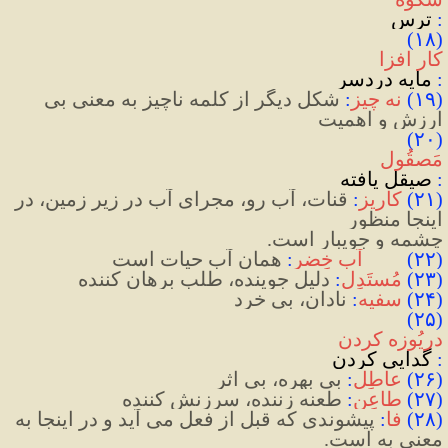
:
 ترس
(۱۸) 
کار افزا
: 
مایه دردسر
(
۱۹
)
نه چیز
:
شکل دیگر از کلمه ناچیز به معنی بی 
ارزش و اهمیت
(۲۰) 
مَصقُول
: 
صیقل یافته
(
۲۱
)
کاریز
:
قنات، آب رو، مجرای آب در زیر زمین، در 
اینجا منظور 
چشمه و جویبار است.
(
۲۲
)
آب خِضر
:
همان آب حیات است
(
۲۳
)
مُستَدِل
:
دلیل جوینده، طلب برهان کننده
(
۲۴
)
سفیه
:
نادان، بی خرد
(۲۵) 
دریُوزه کردن
: 
گدایی کردن
(
۲۶
)
عاطِل
:‌ 
بی بهره، بی اثر
(
۲۷
)
طاعِن
:
طعنه زننده، سرزنش کننده
(
۲۸
) 
فا
:
 پیشوندی که قبل از فعل می آید و در اینجا به 
معنی به است.