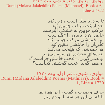
مولوی، مثنوی، دفتر ششم، بیت ۴۶۲۲
Rumi (Molana Jalaleddin) Poems (Mathnavi), Book # 6, 
Line # 4622
تا به دریا سَیْرِ اسب و زین بُوَد
بعد ازینَت مرکب چوبین بُوَد
مرکب چوبین به خشکی اَبْتَرست
خاص آن دریاییان را رَهْبرست
این خَموشی مرکب چوبین بُوَد
بَحْریان را خامُشی تلقین بُوَد
هر خَموشی که مَلولت می‌کند
نعره‌های «عشق آن سو» می‌زند
تو همی‌گویی: «عجب خامش چراست؟»
او همی‌گوید: عجب گوشش کجاست؟
مولوی، مثنوی، دفتر اول، بیت ۱۷۳۰
Rumi (Molana Jalaleddin) Poems (Mathnavi), Book # 
1, Line # 1730
حرف و صوت و گفت را بر هم زنم
تا که بی این هر سه با تو دم زنم