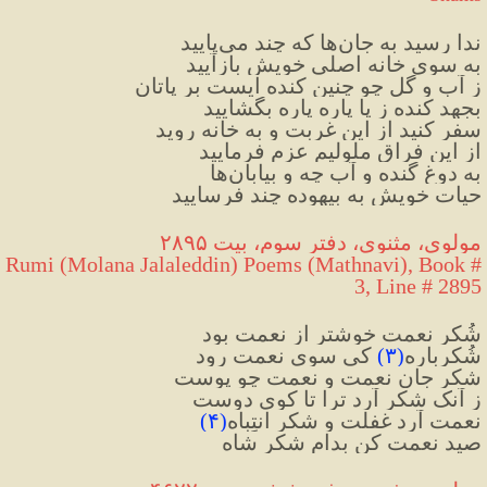
ندا رسید به جان‌ها که چند می‌پایید
به سوی خانه اصلی خویش بازآیید
ز آب و گل چو چنین کنده ایست بر پاتان
بجهد کنده ز پا پاره پاره بگشایید
سفر کنید از این غربت و به خانه روید
از این فراق ملولیم عزم فرمایید
به دوغ گنده و آب چه و بیابان‌ها
حیات خویش به بیهوده چند فرسایید
مولوی، مثنوی، دفتر سوم، بیت ۲۸۹۵
Rumi (Molana Jalaleddin) Poems (Mathnavi), Book # 
3, Line # 2895
شُکر نعمت خوشتر از نعمت بود
شُکرباره
(
۳
)
 کی سوی نعمت رود
شکر جانِ نعمت و نعمت چو پوست
ز آنک شکر آرد ترا تا کوی دوست
نعمت آرد غفلت و شکر انتِباه
(
۴
)
صید نعمت کن بدامِ شکر شاه