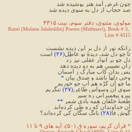
چون غرض آمد هنر پوشیده شد
صد حجاب از دل به سوی دیده شد
مولوی، مثنوی، دفتر سوم، بیت ۴۳۱۵
Rumi (Molana Jalaleddin) Poems (Mathnavi), Book # 3, 
Line # 4315
زانکه نور از دل بر این دیده نشست
تا چو دل شد، دیدهٔ تو عاطِل
(
۲۶
)
 است
دل چو بر انوار عقلی نیز زد
زان نصیبی هم به دو دیده دهد
پس بدان کاب مبارک ز آسمان
وحی دلها باشد و صدق بیان 
*
ما چو آن کرّه هم آب جو خوریم
سوی آن وسواس طاعِن
(
۲۷
)
 ننگریم
پیرو پیغمبرانی ره سپر
طعنهٔ خلقان همه بادی شمر 
**
آن خداوندان که ره طی کرده‌اند
گوش فا
(
۲۸
)
 بانگ سگان کی کرده‌اند؟
* قرآن کریم، سوره ق (۵۰)، آیه های ۹ تا ۱۱
Quran, Sooreh Ghaaf (#50), Line 9-11