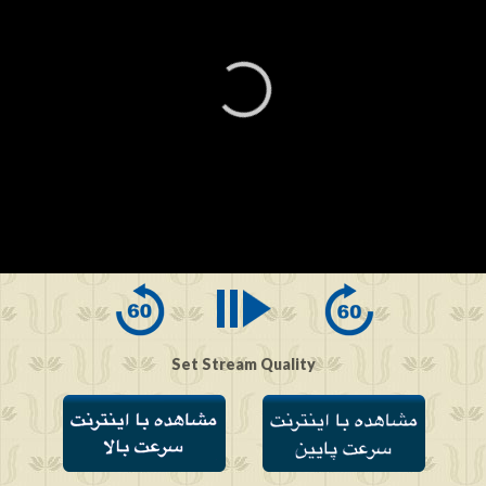
0
seconds
of
0
seconds
Set Stream Quality