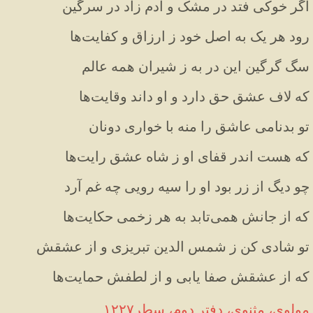
اگر
خوکی
فتد
در
مشک
و
آدم
زاد
در
سرگین
رود
هر
یک
به
اصل
خود
ز
ارزاق
و
کفایت
ها
سگ
گرگین
این
در
به
ز
شیران
همه
عالم
که
لاف
عشق
حق
دارد
و
او
داند
وقایت
ها
تو
بدنامی
عاشق
را
منه
با
خواری
دونان
که
هست
اندر
قفای
او
ز
شاه
عشق
رایت
ها
چو
دیگ
از
زر
بود
او
را
سیه
رویی
چه
غم
آرد
که
از
جانش
همی
تابد
به
هر
زخمی
حکایت
ها
تو
شادی
کن
ز
شمس
الدین
تبریزی
و
از
عشقش
که
از
عشقش
صفا
یابی
و
از
لطفش
حمایت
ها
مولوی، مثنوی، دفتر دوم، سطر۱۲۲۷