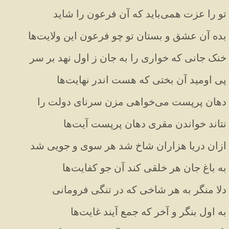
تو
را
عزت
همی
باید
که
آن
فرعون
را
شاید
بده
آن
عشق
و
بستان
تو
چو
فرعون
این
ولایت
ها
خنک
جانی
که
خواری
را
به
جان
ز
اول
نهد
بر
سر
پی
اومید
آن
بختی
که
هست
اندر
نهایت
ها
دهان
پرپست
می
خواهی
مزن
سرنای
دولت
را
نتاند
خواندن
مقری
دهان
پرپست
آیت
ها
ازان
دریا
هزاران
شاخ
شد
هر
سوی
و
جویی
شد
به
باغ
جان
هر
خلقی
کند
آن
جو
کفایت
ها
دلا
منگر
به
هر
شاخی
که
در
تنگی
فرومانی
به
اول
بنگر
و
آخر
که
جمع
آیند
غایت
ها