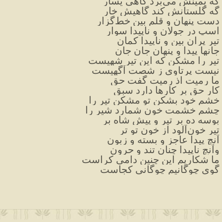
گه یمینش می‌برد گاهی یسار
گه گلستانش کند گاهیش خار
دست پنهان و قلم بین خط‌گزار
اسپ در جولان و ناپیدا سوار
تیر پران بین و ناپیدا کمان
جانها پیدا و پنهان جان جان
تیر را مشکن که این تیر شهیست
نیست پرتاوی ز شصت آگهیست
ما رمیت اذ رمیت گفت حق
کار حق بر کارها دارد سبق
خشم خود بشکن تو مشکن تیر را
چشم خشمت خون شمارد شیر را
بوسه ده بر تیر و پیش شاه بر
تیر خون‌آلود از خون تو تر
آنچ پیدا عاجز و بسته و زبون
وآنچ ناپیدا چنان تند و حرون
ما شکاریم این چنین دامی کراست
گوی چوگانیم چوگانی کجاست