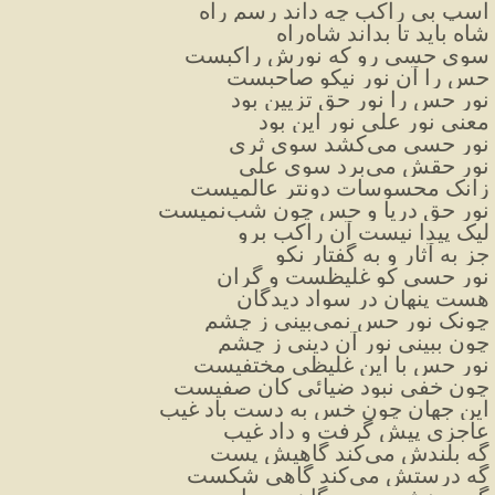
اسپ بی راکب چه داند رسم راه
شاه باید تا بداند شاه‌راه
سوی حسی رو که نورش راکبست
حس را آن نور نیکو صاحبست
نور حس را نور حق تزیین بود
معنی نور علی نور این بود
نور حسی می‌کشد سوی ثری
نور حقش می‌برد سوی علی
زانک محسوسات دونتر عالمیست
نور حق دریا و حس چون شب‌نمیست
لیک پیدا نیست آن راکب برو
جز به آثار و به گفتار نکو
نور حسی کو غلیظست و گران
هست پنهان در سواد دیدگان
چونک نور حس نمی‌بینی ز چشم
چون ببینی نور آن دینی ز چشم
نور حس با این غلیظی مختفیست
چون خفی نبود ضیائی کان صفیست
این جهان چون خس به دست باد غیب
عاجزی پیش گرفت و داد غیب
گه بلندش می‌کند گاهیش پست
گه درستش می‌کند گاهی شکست