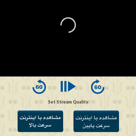
0
seconds
of
0
seconds
Set Stream Quality