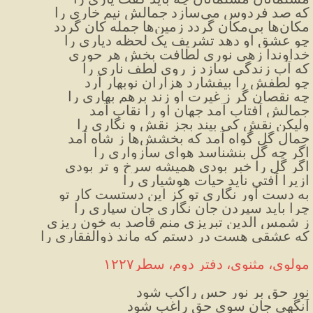
که صد فردوس می‌سازد جمالش نیم خاری را
مکان‌ها بی‌مکان گردد زمین‌ها جمله کان گردد
چو عشق او دهد تشریف یک لحظه دیاری را
خداوندا زهی نوری لطافت بخش هر حوری
که آب زندگی سازد ز روی لطف ناری را
چو لطفش را بیفشارد هزاران نوبهار آرد
چه نقصان گر ز غیرت او زند برهم بهاری را
جمالش آفتاب آمد جهان او را نقاب آمد
ولیکن نقش کی بیند بجز نقش و نگاری را
جمال گل گواه آمد که بخشش‌ها ز شاه آمد
اگر چه گل بنشناسد هوای سازواری را
اگر گل را خبر بودی همیشه سرخ و تر بودی
ازیرا آفتی ناید حیات هوشیاری را
به دست آور نگاری تو کز این دستست کار تو
چرا باید سپردن جان نگاری جان سپاری را
ز شمس الدین تبریزی منم قاصد به خون ریزی
که عشقی هست در دستم که ماند ذوالفقاری را
مولوی، مثنوی، دفتر دوم، سطر۱۲۲۷
نور حق بر نور حس راکب شود
آنگهی جان سوی حق راغب شود