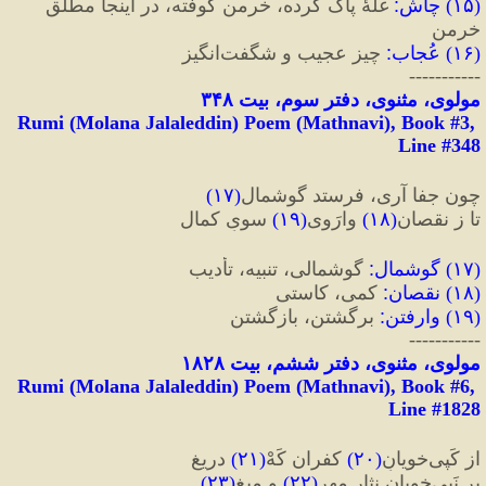
(
۱۵
) 
چاش
:
 غلّهٔ پاک کرده، خرمن کوفته، در اینجا مطلق 
خرمن
(
۱۶
) 
عُجاب
:
 چیز عجیب و شگفت‌انگیز
-----------
مولوی، مثنوی، دفتر سوم، بیت ۳۴۸
Rumi (Molana Jalaleddin) Poem (Mathnavi), Book #3, 
Line #348
چون جفا آری، فرستد گوشمال
(
۱۷
)
تا ز نقصان
(
۱۸
)
 وارَوی
(
۱۹
)
 سویِ کمال
(
۱۷
) 
گوشمال
:
 گوشمالی، تنبیه، تأدیب
(
۱۸
) 
نقصان
:
 کمی، کاستی
(
۱۹
) 
وارفتن
:
 برگشتن، بازگشتن
-----------
مولوی، مثنوی، دفتر ششم، بیت ۱۸۲۸
Rumi (Molana Jalaleddin) Poem (Mathnavi), Book #6, 
Line #1828
از کَپی‌خویانِ
(
۲۰
)
 کفران کَهْ
(
۲۱
)
 دریغ
بر نَبی‌خویان نثارِ مِهر
(
۲۲
)
 و میغ
(
۲۳
)