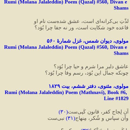
Rumi (Molana Jalaleddin) Poem (Qazal) #
560
, Divan e 
Shams
لذّتِ بی‌کرانه‌ای است، عشق شده‌ست نامِ او
قاعده خود شکایت است، ور نه جفا چرا بُوَد؟
مولوی، دیوان شمس، غزل شمارهٔ ۵۶۰
Rumi (Molana Jalaleddin) Poem (Qazal) #
560
, Divan e 
Shams
عاشقِ دلبرِ مرا شرم و حیا چرا بُوَد؟
چونکه جمال این بُوَد، رسمِ وفا چرا بُوَد؟
مولوی، مثنوی، دفتر ششم، بیت ۱۸۲۹
Rumi (Molana Jalaleddin) Poem (Mathnavi), Book #6, 
Line #1829
آن لِجاجِ کفر، قانونِ کَپی‌ست
(
۳۰
)
وآن سپاس و شُکر، مِنهاجِ
(
۳۱
)
 نبی‌ست