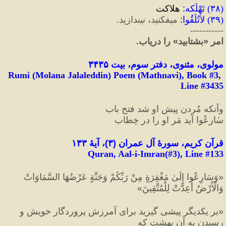
(
۳۸
) 
تَهْلُکه
:
 هلاکت
(
۳۹
) 
لاٰتُلْقُوا
:
 میفکنید، نیندازید.
-----------
امر 
«
بشتابید
»
 را دریاب.
مولوی، مثنوی، دفتر سوم، بیت ۳۴۳۵
Rumi (Molana Jalaleddin) Poem (Mathnavi), Book #3, 
Line #3435
وآنکه مُردن پیشِ او شد فتحِ باب
سٰارِعُوا آید مَر او را در خِطاب
قرآن کریم، سورهٔ آل عمران 
(
۳
)
، آیهٔ ۱۳۳
Quran, Aal-i-Imran(#3
), Line #
133
«
وَسَارِعُوا إِلَىٰ مَغْفِرَةٍ مِنْ رَبِّكُمْ وَجَنَّةٍ عَرْضُهَا السَّمَاوَاتُ 
وَالْأَرْضُ أُعِدَّتْ لِلْمُتَّقِينَ
»
«
بر يكديگر پيشى گيريد براى آمرزش پروردگار خويش و 
رسيدن به آن بهشت كه