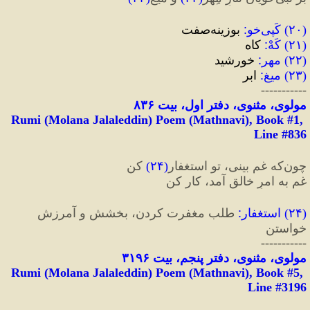
(
۲۰
) 
کَپی‌خو
:
 بوزینه‌صفت
(
۲۱
) 
کَهْ
:
 کاه
(
۲۲
) 
مهر
:
 خورشید
(
۲۳
) 
میغ
:
 ابر
-----------
مولوی، مثنوی، دفتر اول، بیت ۸۳۶
Rumi (Molana Jalaleddin) Poem (Mathnavi), Book #1, 
Line #836
چون‌که غم بینی، تو استغفار
(
۲۴
)
 کن
غم به امرِ خالق آمد، کار کن
(
۲۴
) 
استغفار
:
 طلب مغفرت کردن، بخشش و آمرزش 
خواستن
-----------
مولوی، مثنوی، دفتر پنجم، بیت ۳۱۹۶
Rumi (Molana Jalaleddin) Poem (Mathnavi), Book #5, 
Line #3196