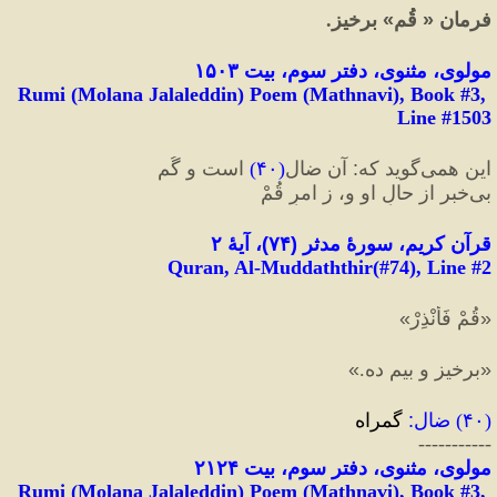
فرمان 
«
 قُم
»
 برخیز.
مولوی، مثنوی، دفتر سوم، بیت ۱۵۰۳
Rumi (Molana Jalaleddin) Poem (Mathnavi), Book #3, 
Line #1503
این همی‌‌گوید ‌که
:
 ‌آن ضال
(
۴۰
)
 ‌است ‌و‌ گُم
بی‌خبر از حالِ او و، ز امرِ قُمْ
قرآن کریم، سورهٔ مدثر 
(
۷۴
)
، آیهٔ ۲
Quran, Al-Muddaththir(#74
), Line #
2
«
قُمْ فَأَنْذِرْ
»
«
برخيز و بيم ده.
»
(
۴۰
) 
ضال
:
 گمراه
-----------
مولوی، مثنوی، دفتر سوم، بیت ۲۱۲۴
Rumi (Molana Jalaleddin) Poem (Mathnavi), Book #3, 