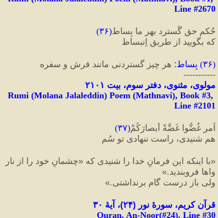
Line #2670
حُکمِ حق گُسترد بهر ما بِساط
(
۳۶
)
که بگویید از طریقِ اِنبساط
(
۳۶
) 
بِساط
:
 هر چیز گستردنی مانند فرش و سفره
-----------
مولوی، مثنوی، دفتر سوم، بیت ۲۱۰۱
Rumi (Molana Jalaleddin) Poem (Mathnavi), Book #3, 
Line #2101
اَمرِ غُضُّوا غَضَّةً أبصارَکُمْ
(
۳۷
)
هم شنیدی، راست ننهادی تو سُم
«
با اینکه این فرمانِ خدا را شنیدی که 
«
چشمانِ خود را از نار
واها فروبندید.
»
ولی باز درست گام برنداشتی.
»
قرآن کریم، سورهٔ نور 
(
۲۴
)
، آیهٔ ۳۰
Quran, An-Noor(#24
), Line #
30