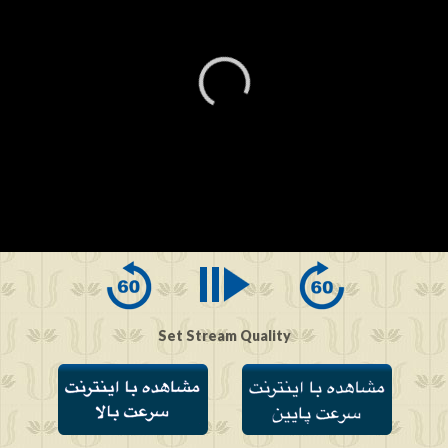
0
seconds
of
0
seconds
Set Stream Quality