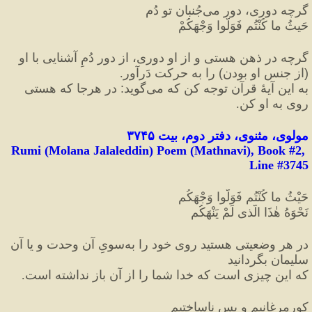
گرچه دوری، دور می‌جُنبان تو دُم
حَیثُ ما کُنْتُم فَوَلُّوا وَجْهَکُمْ
گر‌چه در ذهن هستی و از او دوری، از دور دُمِ آشنایی با او 
(
از جنسِ او بودن
)
 را به حرکت دَر‌آور.
به این آیهٔ قرآن توجه کن که می‌گوید
:
 در هر‌جا که هستی 
روی به او کن.
مولوی، مثنوی، دفتر دوم، بیت ۳۷۴۵
Rumi (Molana Jalaleddin) Poem (Mathnavi), Book #2, 
Line #3745
حَیْثُ ما کُنْتُم فَوَلُّوا وَجْهَکُم
نَحْوَهُ هٰذَا الَّذی لَمْ یَنْهَکُم
در هر وضعیتی هستید روی خود را به‌سویِ آن وحدت و یا آن 
سلیمان بگردانید
که این چیزی است که خدا شما را از آن باز نداشته‌ است.
کورمرغانیم و بس ناساختیم