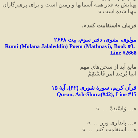
پهنايش به قدر همه آسمانها و زمين است و براى پرهيزگاران 
مهيا شده است.
»
فرمان 
«
استقامت کنید
»
.
مولوی، مثنوی، دفتر سوم، بیت ۲۶۶۸
Rumi (Molana Jalaleddin) Poem (Mathnavi), Book #3, 
Line #2668
مانع آید از سخن‌هایِ مهم
انبیا بُردند امرِ فَاسْتَقِمْ
قرآن کریم، سورهٔ شورى 
(
۴۲
)
، آیهٔ ۱۵
Quran, Ash-Shura(#42
), Line #
15
«
… وَاسْتَقِمْ … .
»
«
… پايدارى ورز … .
»
«
… استقامت کنید … .
»