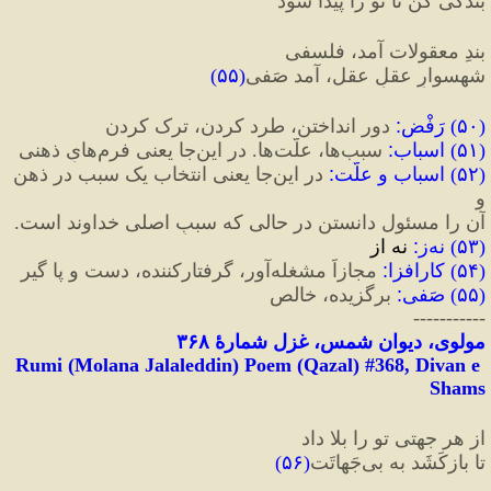
بندگی کن تا تو را پیدا شود
بندِ معقولات آمد، فلسفی
شهسوارِ عقلِ عقل، آمد صَفی
(
۵۵
)
(
۵۰
) 
رَفْض
:
 دور انداختن، طرد کردن، ترک کردن
(
۵۱
) 
اسباب
:
 سبب‌ها، علّت‌ها. در این‌جا یعنی فرم‌هایِ ذهنی
(
۵۲
) 
اسباب و علّت
:
 در این‌جا یعنی انتخاب یک سبب در ذهن 
و
آن را مسئول دانستن در حالی که سببِ اصلی خداوند است.
(
۵۳
) 
نه‌ز
:
 نه از
(
۵۴
) 
کارافزا
:
 مجازاً مشغله‌آور، گرفتارکننده، دست و پا گیر
(
۵۵
) 
صَفی
:
 برگزیده، خالص
-----------
مولوی، دیوان شمس، غزل شمارهٔ ۳۶۸
Rumi (Molana Jalaleddin) Poem (Qazal) #
368
, Divan e 
Shams
از هر جهتی تو را بلا داد
تا بازکَشَد به بی‌جَهاتَت
(
۵۶
)