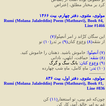
کرد بر مختارِ مطلق، اِعتراض
مولوی، مثنوی، دفتر چهارم، بیت ۱۴۶۶
Rumi (Molana Jalaleddin) Poem (Mathnavi), Book #4, 
Line #1466
این سگان کرَّاند ز امر اَنصِتُوا
(
۷
)
از سَفَه
(
۸
)
 وَع‌وَع کنان
(
۹
)
 بر بَدرِ
(
۱۰
)
 تو
(
۷
) 
اَنصِتُوا
:
 خاموش باشید. ذهنتان را خاموش کنید.
(
۸
) 
سَفَه
:
 حماقت، ابلهی، نادانی
(
۹
) 
وَع‌وَع کنان
:
 بانگ سگ و گرگ
(
۱۰
) 
بَدر
:
 ماهِ کامل، ماهِ شبِ چهارده
-----------
مولوی، مثنوی، دفتر اول، بیت ۸۳۶
Rumi (Molana Jalaleddin) Poem (Mathnavi), Book #1, 
Line #836
چون‌که غم بینی، تو استغفار
(
۱۱
)
 کن
غم به امرِ خالق آمد، کار کن