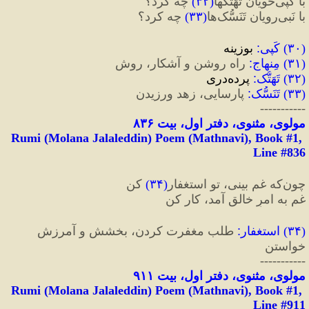
با کَپی‌خویان تَهَتُّک‎ها
(
۳۲
)
 چه کرد؟
با نَبی‌رویان تَنَسُّک‌ها
(
۳۳
)
 چه کرد؟
(
۳۰
) 
کَپی‌
:
 بوزینه
(
۳۱
) 
مِنهاج
:
 راه روشن و آشکار، روش
(
۳۲
) 
تَهَتُّک‎
:
 پرده‌دری
(
۳۳
) 
تَنَسُّک‌
:
 پارسایی، زهد ورزیدن
-----------
مولوی، مثنوی، دفتر اول، بیت ۸۳۶
Rumi (Molana Jalaleddin) Poem (Mathnavi), Book #1, 
Line #836
چون‌که غم بینی، تو استغفار
(
۳۴
)
 کن
غم به امرِ خالق آمد، کار کن
(
۳۴
) 
استغفار
:
 طلب مغفرت کردن، بخشش و آمرزش 
خواستن
-----------
مولوی، مثنوی، دفتر اول، بیت ۹۱۱
Rumi (Molana Jalaleddin) Poem (Mathnavi), Book #1, 
Line #911