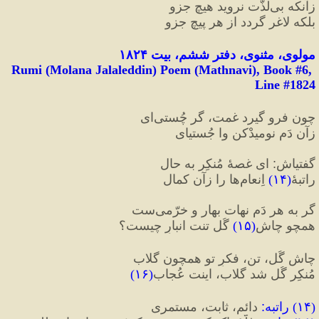
زآنکه بی‌لذّت نروید هیچ جزو
بلکه لاغر گردد از هر پیچ جزو
مولوی، مثنوی، دفتر ششم، بیت ۱۸۲۴
Rumi (Molana Jalaleddin) Poem (Mathnavi), Book #6, 
Line #1824
چون فرو گیرد غمت، گر چُستی‌ای
زآن دَمِ نومیدْکن وا جُستی‎ای
گفتی‎اش
:
 ای غصهٔ مُنکِر به حال
راتبهٔ
(
۱۴
)
 اِنعام‌ها را زآن کمال
گر به هر دَم نه‎ات بهار و خرّمی‌ست
همچو چاشِ
(
۱۵
)
 گُل تنت انبارِ چیست؟
چاشِ گُل، تن، فکرِ تو همچون گلاب
مُنکِر گُل شد گلاب، اینت عُجاب
(
۱۶
)
(
۱۴
) 
راتبه
:
 دائم، ثابت، مستمری