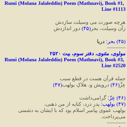
Rumi (Molana Jalaleddin) Poem (Mathnavi), Book #1, 
Line #1113
هر‌چه صورت می وسیلت سازدش
زآن وسیلت، بحر
(
۴۵
)
 دور اندازدش
(
۴۵
) 
بحر
:
 دریا
-----------
مولوی، مثنوی، دفتر سوم، بیت ٢۵٢٠
Rumi (Molana Jalaleddin) Poem (Mathnavi), Book #3, 
Line #2520
جمله قرآن هست در قطعِ سبب
عِزِّ
(
۴۶
)
 درویش و، هلاکِ بولهب
(
۴۷
)
(
۴۶
) 
عِزّ
:
 گرامی‌داشت
(
۴۷
) 
بولهب
:
 پدرِ درد، کنایه از من ذهنی،
بولهب عموی پیامبر اسلام بود که با ایشان به دشمنی 
می‌پرداخت.
-----------