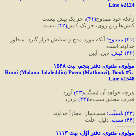
Line #2124
زآنکه خود مَمدوح
(
۴۱
)
، جز یک بیش نیست
کیش‌ها زین روی، جز یک کیش
(
۴۲
)
 نیست
(
۴۱
) 
ممدوح
:
 آنکه مورد مدح و ستایش قرار گیرد، منظور 
خداوند است.
(
۴۲
) 
کیش
:‌
 دین، آیین
-----------
مولوی، مثنوی، دفتر پنجم، بیت ۱۵۴۸
Rumi (Molana Jalaleddin) Poem (Mathnavi), Book #5, 
Line #1548
هرچه خواهد آن مُسبِّب
(
۴۳
)
 آورد
قدرتِ مطلق سبب‌ها
(
۴۴
)
 بَردَرد
(
۴۳
) 
مُسبِّب
:
 سبب‌ساز، مجازاً خداوند
(
۴۴
) 
سبب
:
 دلیل، علّت
-----------
مولوی، مثنوی، دفتر اوّل، بیت ۱۱۱۳