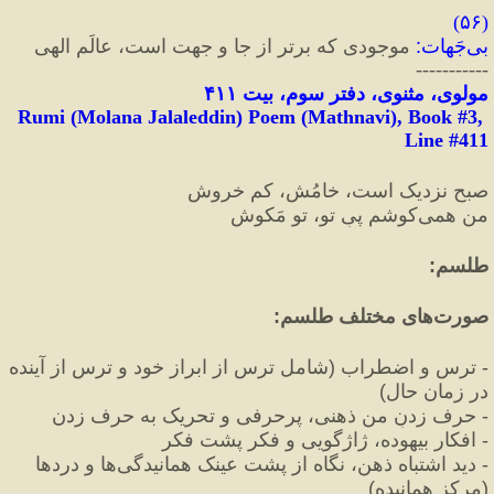
) 
۵۶
(
بی‌جَهات
:
 موجودی که برتر از جا و جهت است، عالَمِ الهی
-----------
مولوی، مثنوی، دفتر سوم، بیت ۴۱۱
Rumi (Molana Jalaleddin) Poem (Mathnavi), Book #3, 
Line #411
صبح نزدیک‌ است، خامُش، کم‌ خروش
من همی‌کوشم پیِ تو، تو مَکوش
طلسم
:
صورت‌های مختلف طلسم
:
-
 ترس و اضطراب 
(
شامل ترس از ابراز خود و ترس از آینده 
در زمان حال
)
-
 حرف زدنِ من ذهنی، پرحرفی و تحریک به حرف زدن
-
 افکار بیهوده، ژاژگویی و فکر پشت فکر
-
 دید اشتباه ذهن، نگاه از پشت عینک همانیدگی‌ها و دردها 
(
مرکز همانیده
)