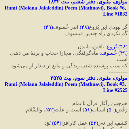
مولوی، مثنوی، دفتر ششم، بیت ۱۸۳۲
Rumi (Molana Jalaleddin) Poem (Mathnavi), Book #6, 
Line #1832
گر نبودی این بُزوغ
(
۴۸
)
 اندر خُسوف
(
۴۹
)
گُم نکردی راه چندین فیلسوف
(
۴۸
) 
بُزوغ
:
تافتن، تابیدن
(
۴۹
) 
خُسوف
:
 ماه‌گرفتگی، مجازاً حجاب و پردهٔ من ذهنی 
است
که سبب پوشیده شدنِ زندگی و مانع از دیدار او می‌شود.
-----------
مولوی، مثنوی، دفتر سوم، بیت ۲۵۲۵
Rumi (Molana Jalaleddin) Poem (Mathnavi), Book #3, 
Line #2525
هم‌چنین زآغازِ قرآن تا تمام
رَفْضِ
(
۵۰
)
 اسباب
(
۵۱
)
 است و علّت
(
۵۲
)
، والسَّلام
کشفِ این نه‌ز
(
۵۳
)
 عقلِ کارافزا
(
۵۴
)
 بُوَد