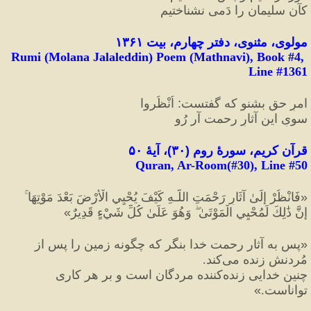
کآن سلیمان را دَمی نشناختیم‏
مولوی، مثنوی، دفتر چهارم، بیت ۱۳۶۱
Rumi (Molana Jalaleddin) Poem (Mathnavi), Book #4, 
Line #1361
امرِ حق بشنو که گفتست
:
 اُنْظُروا
سویِ این آثارِ رحمت آر رُو
قرآن کریم، سورهٔ روم 
(
۳۰
)
، آیهٔ ۵۰
Quran, Ar-Room(#30
), Line #
50
«
فَانْظُرْ إِلَىٰ آثَارِ رَحْمَتِ اللَّـهِ كَيْفَ يُحْيِي الْأَرْضَ بَعْدَ مَوْتِهَا ۚ
إِنَّ ذَٰلِكَ لَمُحْيِي الْمَوْتَىٰ ۖ وَهُوَ عَلَىٰ كُلِّ شَيْءٍ قَدِيرٌ
»
«
پس به آثار رحمت خدا بنگر كه چگونه زمين را پس از 
مُردنش زنده مى‌كند.
چنين خدايى زنده‌كننده مردگان است و بر هر كارى 
تواناست.
»