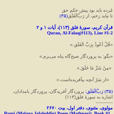
مُرده باید بود پیش حکمِ حق
تا نیاید زخم، از رَب‌ُّالْفَلَق
(
۳۵
)
قرآن کریم، سورهٔ فلق 
(
١١٣
)
، آیات ۱ و ۲
Quran, Al-Falaq(#113
), Line #
1-2
«
قُلْ أَعُوذُ بِرَبِّ الْفَلَقِ.
»
«
بگو
:
 به پروردگارِ صبح‌گاه پناه مى‌برم.
»
«
مِنْ شَرِّ مَا خَلَقَ.
»
«
از شرّ آنچه بيآفريده‌است.
»
(
۳۵
) 
رَب‌ُّالْفَلَق
:
 پروردگار آفریدگان، پروردگار بامدادان، 
اشاره به سورهٔ فلق
(
۱۱۳
)
-----------
مولوی، مثنوی، دفتر اول، بیت ٢۶٧٠
Rumi (Molana Jalaleddin) Poem (Mathnavi), Book #1, 