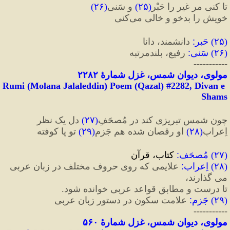
تا کنی مر غیر را حَبْر
(
۲۵
)
 و سَنی
(
۲۶
)
خویش را بدخو و خالی می‌کنی
(
۲۵
) 
حَبر
:
 دانشمند، دانا
(
۲۶
) 
سَنی
:
 رفیع، بلند‌مرتبه
-----------
مولوی، دیوان شمس، غزل شمارهٔ ۲۲۸۲
Rumi (Molana Jalaleddin) Poem (Qazal) #
2282
, Divan e 
Shams
چون شمسِ تبریزی کند در مُصحَفِ
(
۲۷
)
 دل یک نظر
اِعرابِ
(
۲۸
)
 او رقصان شده هم جَزمِ
(
۲۹
)
 تو پا کوفته
(
۲۷
) 
مُصحَف
:
 کتاب، قرآن
(
۲۸
) 
اِعراب
:
 علایمی که روی حروف مختلف در زبان عربی 
می گذارند،
تا درست و مطابق قواعد عربی خوانده شود.
(
۲۹
) 
جَزم
:
 علامت سکون در دستور زبان عربی
-----------
مولوی، دیوان شمس، غزل شمارهٔ ۵۶۰