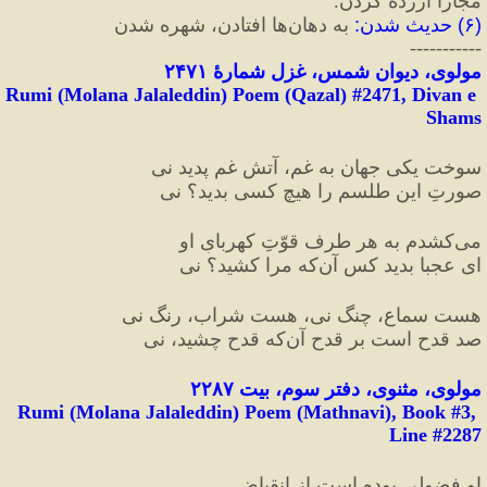
مجازاً آزرده کردن.
(
۶
)
 حدیث شدن
:
 به دهان‌ها افتادن، شهره شدن
-----------
مولوی، دیوان شمس، غزل شمارهٔ ۲۴۷۱
Rumi (Molana Jalaleddin) Poem (Qazal) #
2471
, Divan e 
Shams
سوخت یکی جهان به غم، آتشِ غم پدید نی
صورتِ این طلسم را هیچ‌ کسی بدید؟ نی
می‌کشدم به هر طرف قوّتِ کهربایِ او
ای عجبا بدید کس آن‌که مرا کشید؟ نی
هست سماع، چنگ نی، هست شراب، رنگ نی
صد قدح است بر قدح آن‌که قدح چشید، نی
مولوی، مثنوی، دفتر سوم، بیت ۲۲۸۷
Rumi (Molana Jalaleddin) Poem (Mathnavi), Book #3, 
Line #2287
او فضولی بوده است از اِنقباض