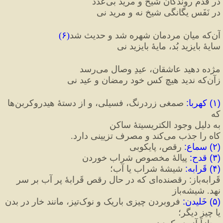
در قدمِ روندگان شیخ و مرید بی‌عدد
در نَفَسِ یگانگی شیخ نه و مرید نی
آن‌که میانِ مردمان شهره شد و حدیث شد
(
۶
)
سایهٔ بایزید بُد، مایهٔ بایزید نی
مژده دهید عاشقان، عیدِ وصال می‌رسد
زآن‌که ندید هیچ کس خود رمضان و عید نی
(
۱
)
 کهربا
:
 صمغی زردرنگ، فسیلی، و از دستۀ هیدروکربن‌ها 
که
به دلیل وجود الکتریسیتۀ ساکن 
کاه را جذب می‌کند و مصرف تزیینی دارد.
(
۲
)
 سماع
:
 رقص، پایکوبی
(
۳
)
 قدح
:
 پیالهٔ مخصوص شراب خوردن
(
۴
)
 قَرابه‌
:
 شیشهٔ شراب یا آب؛
قَرابه‌باز
:
 رقصنده‌ای که در حال رقص قَرابهٔ پر آب بر سر 
نهد. شیشه‌باز
(
۵
)
 خَلیدن
:
 فروبردن چیزی باریک و نوک‌تیز، مانند خار در بدن 
یا چیز دیگر؛