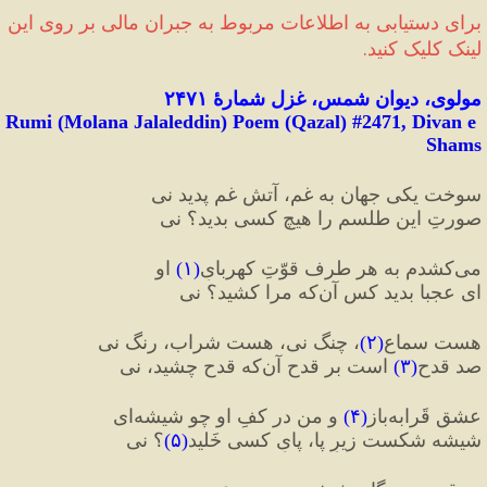
برای دستیابی به اطلاعات مربوط به جبران مالی‌ بر روی این 
لینک کلیک کنید.
مولوی، دیوان شمس، غزل شمارهٔ ۲۴۷۱
Rumi (Molana Jalaleddin) Poem (Qazal) #
2471
, Divan e 
Shams
سوخت یکی جهان به غم، آتشِ غم پدید نی
صورتِ این طلسم را هیچ‌ کسی بدید؟ نی
می‌کشدم به هر طرف قوّتِ کهربایِ
(
۱
)
 او
ای عجبا بدید کس آن‌که مرا کشید؟ نی
هست سماع
(
۲
)
، چنگ نی، هست شراب، رنگ نی
صد قدح
(
۳
)
 است بر قدح آن‌که قدح چشید، نی
عشق قَرابه‌باز
(
۴
)
 و من در کفِ او چو شیشه‌ای
شیشه شکست زیرِ پا، پایِ کسی خَلید
(
۵
)
؟ نی