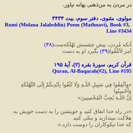
در مردن به من‌ذهنی بهانه نیاور.
مولوی، مثنوی، دفتر سوم، بیت ۳۴۳۴
Rumi (Molana Jalaleddin) Poem (Mathnavi), Book #3, 
Line #3434
آنکه مُردن، پیشِ چشمش تَهْلُکه‌ست
(
۳۸
)
اَمرِ لاٰتُلْقُوا
(
۳۹
)
 بگیرد او به دست
قرآن کریم، سورهٔ بقره 
(
۲
)
، آیهٔ ۱۹۵
Quran, Al-Baqarah(#2
), Line #
195
«
وَأَنْفِقُوا فِي سَبِيلِ اللَّـهِ وَلَا تُلْقُوا بِأَيْدِيكُمْ إِلَى التَّهْلُكَةِ ۛ 
وَأَحْسِنُوا ۛ
إِنَّ اللَّـهَ يُحِبُّ الْمُحْسِنِينَ
»
«
در راه خدا انفاق كنيد و خويشتن را به دست خويش به 
هلاكت ميندازيد و نيكى كنيد
كه خدا نيكوكاران را دوست دارد.
»