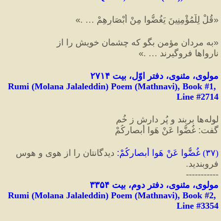
«
قُلْ لِلْمُؤْمِنِينَ يَغُضُّوا مِنْ أَبْصَارِهِمْ … .
»
«
به مردان مؤمن بگو كه چشمان خويش را از 
نارواها فروگيرند … .
»
مولوی، مثنوی، دفتر اوّل، بیت ۲۷۱۴
Rumi (Molana Jalaleddin) Poem (Mathnavi), Book #1, 
Line #2714
لوله‌‌ها بربند و پُر دارش ز خُم
گفت
:
 غُضُّوا عَنْ هَوا أبصارکُمْ‌‌
(
۳۷
) 
غُضُّوا عَنْ هَوا أبصارکُمْ‌‌
:
 دیدگانتان را از هوی و هوس 
فروبندید.
-----------
مولوی، مثنوی، دفتر دوم، بیت ٣٣۵۴
Rumi (Molana Jalaleddin) Poem (Mathnavi), Book #2, 
Line #3354