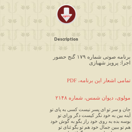
Description
برنامه صوتی شماره ۱۷۹ گنج حضور
اجرا: پرویز شهبازی
PDF ،تمامی اشعار این برنامه
مولوی،
دیوان
شمس
،
شماره
۲۱۴۸
جان
و
سر
تو
ای
پسر
نیست
کسی
به
پای
تو
آینه
بین
به
خود
نگر
کیست
دگر
ورای
تو
بوسه
بده
به
روی
خود
راز
بگو
به
گوش
خود
هم
تو
ببین
جمال
خود
هم
تو
بگو
ثنای
تو