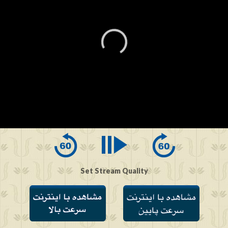
0
seconds
of
0
seconds
Set Stream Quality