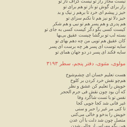
نیست
مجاز
راز
تو
نیست
گزاف
ناز
تو
راز
برای
گوش
تو
ناز
تو
هم
برای
تو
خیز
ز
پیشم
ای
خرد
تا
برهم
ز
نیک
و
بد
خیز
دلا
تو
نیز
هم
تا
نکنم
سزای
تو
هم
پدری
و
هم
پسر
هم
تو
نیی
و
هم
شکر
کیست
کسی
بگو
دگر
کیست
کسی
به
جای
تو
بسته
لب
تو
برگشا
چیست
عقیق
بی
بها
کان
عقیق
هم
تویی
من
چه
دهم
بهای
تو
سایه
توست
ای
پسر
هر
چه
برست
ای
پسر
سایه
فکند
ای
پسر
در
دو
جهان
همای
تو
مولوی،
مثنوی،
دفتر
پنجم،
سطر
۳۱۹۳
هست
تعلیم
خسان
ای
چشم
شوخ
هم
چو
نقش
خرد
کردن
بر
کلوخ
خویش
را
تعلیم
کن
عشق
و
نظر
که
آن
بود
چون
نقش
فی
جرم
الحجر
نفس
تو
با
تست
شاگرد
وفا
غیر
فانی
شد
کجا
جویی
کجا
تا
کنی
مر
غیر
را
حبر
و
سنی
خویش
را
بدخو
و
خالی
می
کنی
متصل
چون
شد
دلت
با
آن
عدن
هین
بگو
مهراس
از
خالی
شدن