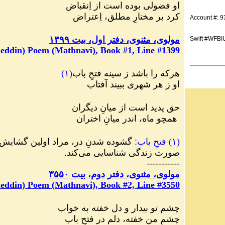
او فضولی بوده است از اِنقباض
کرد بر مختارِ مطلق، اِعتراض
Account #: 
مولوی، مثنوی، دفتر اول، بیت ۱۳۹۹
Swift #WFB
eddin) Poem (Mathnavi), Book #1, Line #1399
هرکه را باشد ز سینه فتحِ باب
(
۱
)
او ز هر شهری ببیند آفتاب
حق پدید است از میانِ دیگران
همچو ماه، اندر میانِ اختران‌‌
(
۱
)
فتحِ باب‏
:
گشوده شدنِ در، مراد اولین گشایش 
صورت زندگی شناسایی می‌کند.
-----------
مولوی، مثنوی، دفتر دوم، بیت ۳۵۵۰
eddin) Poem (Mathnavi), Book #2, Line #3550
چشم تو بیدار و دل خفته به خواب
چشمِ من خفته، دلم در فتحِ باب