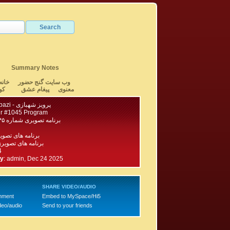
Summary Notes
وب سایت گنج حضور
خانه
معنوی
پیغام عشق
کو
Parviz Shahbazi - پرویز شهبازی
r #1045 Program
برنامه تصویری شماره ۱۰۴۵ گنج حضور
برنامه های تصو
برنامه های تصویری ۱۱۰۰ - ۱
4
by
:
admin, Dec 24 2025
SHARE VIDEO/AUDIO
mment
Embed to MySpace/Hi5
deo/audio
Send to your friends