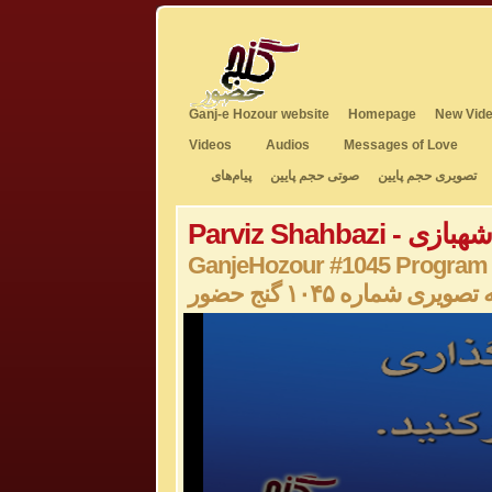
Ganj-e Hozour website
Homepage
New Vide
Videos
Audios
Messages of Love
تصویری حجم پایین
صوتی حجم پایین
پیام‌های
Pa - پرویز شهبازی
GanjeHozour #1045 Program
صویری شماره ۱۰۴۵ گنج حضور
0
seconds
of
0
seconds
Volume
50%