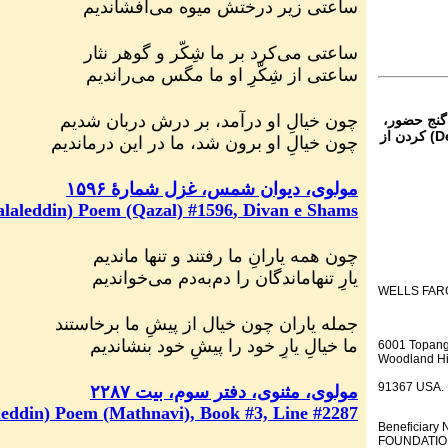
ساعتی زیر درختش میوه می‌افشاندیم
ساعتی می‌کرد بر ما شِکّر و گوهر نثار
ساعتی از شِکّرِ او ما مگس می‌راندیم
چون خیالِ او درآمد، بر درش دربان شدیم
 گنج حضور،
از تمام نقاط دنیا غیر از ایران، یا واریز (Deposit) کردن از
چون خیالِ او برون شد، ما در این درماندیم
مولوی، دیوان شمس،
غزل شمارهٔ ۱۵۹۶
laleddin) Poem (Qazal) #
1596
, Divan e Shams
چون همه یارانِ ما رفتند و تنها ماندیم
یارِ تنهاماندگان را دم‌به‌دم می‌خواندیم
WELLS FAR
جمله یاران چون خیال از پیشِ ما برخاستند
ما خیالِ یارِ خود را پیشِ خود بنشاندیم
6001 Topang
Woodland Hi
91367 USA.
مولوی، مثنوی، دفتر سوم، بیت ۲۲۸۷
eddin) Poem (Mathnavi), Book #3, Line #2287
Beneficiar
FOUNDATION