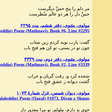
مر دلم را پنج حسِّ دیگرست
حسِّ دل را هر دو عالَم مَنْظَرست‏
مولوی، مثنوی، دفتر ششم، بیت ۲۲۹۵
eddin) Poem (Mathnavi), Book #6, Line #2295
گفت
:
یارب توبه کردم زین شتاب
چون تو در بستی، تو کن هم فتحِ باب
مولوی، مثنوی، دفتر دوم، بیت ۳۳۳۹
eddin) Poem (Mathnavi), Book #2, Line #3339
سَجده کرد و، رفت گریان و خراب
گشت دیوانه ز عشقِ فتحِ باب‏
مولوی، دیوان شمس، غزل شمارهٔ ۱۰۷۳
laleddin) Poem (Qazal) #
1073
, Divan e Shams
خویِ بد دارم، ملولم، تو مرا معذور دار