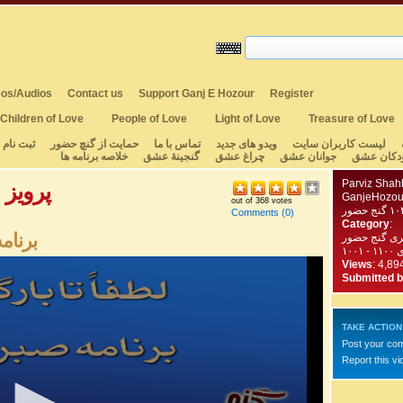
os/Audios
Contact us
Support Ganj E Hozour
Register
Children of Love
People of Love
Light of Love
Treasure of Love
لیست کاربران سایت
ویدو های جدید
تماس با ما
حمایت از گنچ حضور
ثبت نام
دکان عشق
جوانان عشق
چراغ عشق
گنجینهٔ عشق
خلاصه برنامه ها
rviz Shahbazi
GanjeHozou
out of 368 votes
Comments
(0)
Category
:
برنامه ت
یری گنج حضور
۱۰۰
Views
: 4,89
Submitted 
TAKE ACTION
Post your co
Report this vi