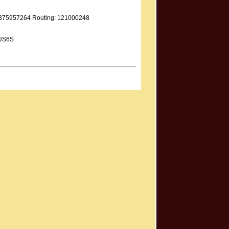
9375957264 Routing: 121000248
IUS6S