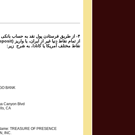
Ganje Hozour Programs #1043
برنامه تصویری شماره ۱۰۴۳ گنج حضور
Parviz Shahbazi - Ganje Hozour | پرویز شهبازی - گنج
حضور
Ganje Hozour Programs #1042
برنامه تصویری شماره ۱۰۴۲ گنج حضور
۴- از طریق فرستادن پول نقد به حساب بانکی
نقاط مختلف آمریکا یا کانادا، به شرح زیر:
GO BANK
a Canyon Blvd
lls, CA
y Name: TREASURE OF PRESENCE
, INC.