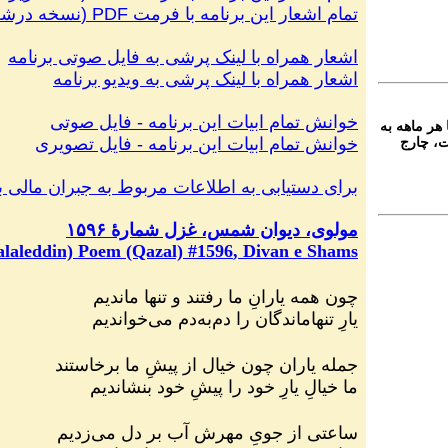
تمام اشعار این برنامه با فرمت
PDF
(
نسخه درشت 
اشعار همراه با لینک پرشی به فایل صوتی
برنامه
اشعار همراه با لینک پرشی به ویدیو
برنامه
خوانش تمام ابیات این برنامه
-
فایل صوتی
 هر ماهه به
خوانش تمام ابیات این برنامه
-
فایل تصویری
ت، چارج
برای دستیابی به اطلاعات مربوط به جبران مالی‌ بر
مولوی، دیوان شمس،
غزل شمارهٔ ۱۵۹۶
laleddin) Poem (Qazal) #
1596
, Divan e Shams
چون همه یارانِ ما رفتند و تنها ماندیم
یارِ تنهاماندگان را دم‌به‌دم می‌خواندیم
جمله یاران چون خیال از پیشِ ما برخاستند
ما خیالِ یارِ خود را پیشِ خود بنشاندیم
ساعتی از جویِ مهرش آب بر دل می‌زدیم