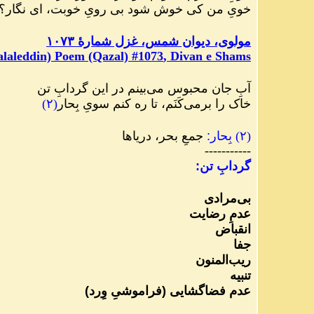
خویِ من کی خوش شود بی‌ رویِ خوبت، ای نگار؟
مولوی، دیوان شمس، غزل شمارهٔ ۱۰۷۳
laleddin) Poem (Qazal) #
1073
, Divan e Shams
آبِ جان محبوس می‌بینم در این گردابِ تن
خاک را برمی‌کَنَم، تا ره کنم سویِ بِحار
(
۲
)
(
۲
)
بِحار
:
جمعِ بحر، دریاها
-----------
گردابِ تن
:
بی‌مرادی
عدمِ رضایت
انقباض
جفا
ریب‌المنون
تنبیه
عدم فضاگشایی
(
فراموشیِ وِرد
)