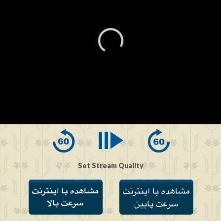
0
seconds
of
0
seconds
Set Stream Quality