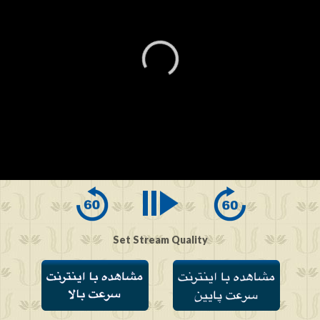
0
seconds
of
0
seconds
Set Stream Quality