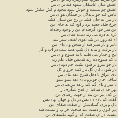
عشق
میان
عاشقان
شیوه
کند
برای
من
عشق
چو
مست
و
خوش
شود
بیخود
و
کش
مکش
شود
فاش
کند
چو
بی
دلان
بر
همگان
هوای
من
ناز
مرا
به
جان
کشد
بر
رخ
من
نشان
کشد
چرخ
فلک
حسد
برد
ز
آنچ
کند
به
جای
من
من
سر
خود
گرفته
ام
من
ز
وجود
رفته
ام
ذره
به
ذره
می
زند
دبدبه
فنای
من
آه
که
روز
دیر
شد
آهوی
لطف
شیر
شد
دلبر
و
یار
سیر
شد
از
سخن
و
دعای
من
یار
برفت
و
ماند
دل
شب
همه
شب
در
آب
و
گل
تلخ
و
خمار
می
طپم
تا
به
صبوح
وای
من
تا
که
صبوح
دم
زند
شمس
فلک
علم
زند
باز
چو
سرو
تر
شود
پشت
خم
دوتای
من
باز
شود
دکان
گل
ناز
کنند
جزو
و
کل
نای
عراق
با
دهل
شرح
دهد
ثنای
من
ساقی
جان
خوبرو
باده
دهد
سبو
سبو
تا
سر
و
پای
گم
کند
زاهد
مرتضای
من
بهر
خدای
ساقیا
آن
قدح
شگرف
را
بر
کف
پیر
من
بنه
از
جهت
رضای
من
گفت
که
باده
دادمش
در
دل
و
جهان
نهادمش
بال
و
پری
گشادمش
از
صفت
صفای
من
پیر
کنون
ز
دست
شد
سخت
خراب
و
مست
شد
نیست
در
آن
صفت
که
او
گوید
نکته
های
من