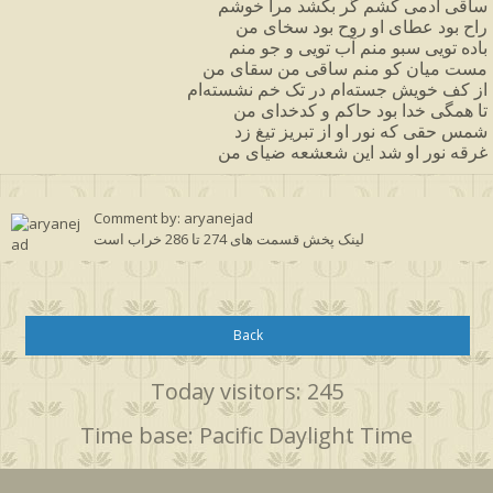
ساقی
آدمی
کشم
گر
بکشد
مرا
خوشم
راح
بود
عطای
او
روح
بود
سخای
من
باده
تویی
سبو
منم
آب
تویی
و
جو
منم
مست
میان
کو
منم
ساقی
من
سقای
من
از
کف
خویش
جسته
ام
در
تک
خم
نشسته
ام
تا
همگی
خدا
بود
حاکم
و
کدخدای
من
شمس
حقی
که
نور
او
از
تبریز
تیغ
زد
غرقه
نور
او
شد
این
شعشعه
ضیای
من
Comment by: aryanejad
لینک پخش قسمت های 274 تا 286 خراب است
Back
Today visitors: 245
Time base: Pacific Daylight Time