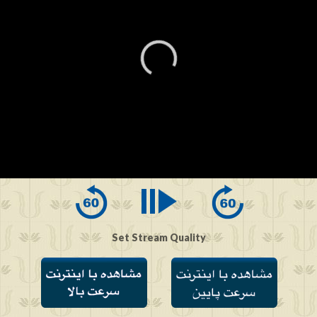
0
seconds
of
0
seconds
Set Stream Quality