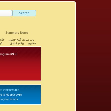
Summary Notes
وب سایت گنج حضور
خانه
معنوی
پیغام عشق
کو
Program #955
E VIDEO/AUDIO
d to MySpace/Hi5
to your friends