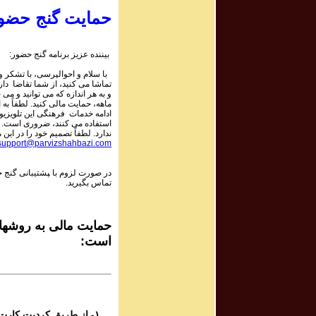
 ۱۰۵۹
r | پرویز شهبازی - گنج
حمایت گنج حضو
 ۱۰۵۹
بیننده عزیز برنامه گنج حضور:
r | پرویز شهبازی - گنج
با سلام و احوالپرسی، با تشکر و 
تماشا می کنید، از شما تقاضا دا
و به هر اندازه که می توانید و می خ
 ۱۰۵۸
ماهه، حمایت مالی کنید. لطفاً به 
r | پرویز شهبازی - گنج
ادامه خدمات فرهنگی این تلویزی
استفاده می کنند، ضروری است. ای
ندارد. لطفاً تصمیم خود را در این :
support@parvizshahbazi.com
 ۱۰۵۸
r | پرویز شهبازی - گنج
در صورت لزوم با ‍پشتیبانی گنج 
تماس بگیرید.
 ۱۰۵۸
r | پرویز شهبازی - گنج
حمایت مالی به روشهای
است:
 ۱۰۵۷
r | پرویز شهبازی - گنج
 ۱۰۵۷
r | پرویز شهبازی - گنج
۱- از طریق کردیت کارت و