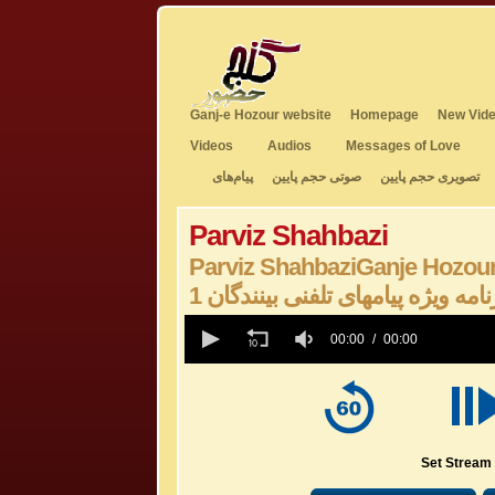
Ganj-e Hozour website
Homepage
New Vide
Videos
Audios
Messages of Love
تصویری حجم پایین
صوتی حجم پایین
پیام‌های
Parviz Shahbazi
Parviz ShahbaziGanje Hozou
1 نامه ویژه پیامهای تلفنی بینندگان
0
seconds
00:00
00:00
of
0
seconds
Volume
50%
Set Stream 