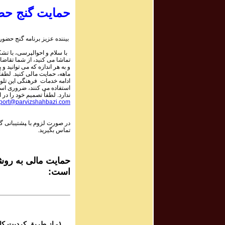
حمایت گنج حض
rogram # 105
برنامه صوتی ش
بیننده عزیز برنامه گنج حضور:
با سلام و احوالپرسی، با تشکر
rogram # 106
تماشا می کنید، از شما تقاضا
برنامه صوتی ش
و به هر اندازه که می توانید و 
ماهه، حمایت مالی کنید. لطفاً 
ادامه خدمات فرهنگی این تلو
استفاده می کنند، ضروری است.
rogram # 107
ندارد. لطفاً تصمیم خود را در ا
برنامه صوتی ش
port@parvizshahbazi.com
در صورت لزوم با ‍پشتیبانی 
rogram # 108
تماس بگیرید.
برنامه صوتی ش
rogram # 109
حمایت مالی به روشه
برنامه صوتی ش
است:
rogram # 110
برنامه صوتی ش
۱- از طریق کردیت کارت و