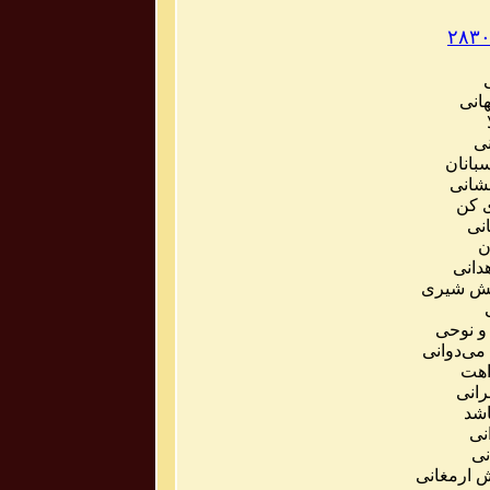
۲۸۳
هانی
نی
سبانان
شانی
کن
نی
ن
دانی
ش
شیری
و
نوحی
می
دوانی
اهت
انی
اشد
نی
نی
ش
ارمغانی