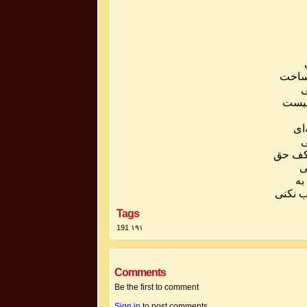
اخت
ی
یست
ای
ی
ف
حق
ی
به
ب
نکنی
Tags
191 ۱۹۱
Comments
Be the first to comment
Sign in
to post comments.