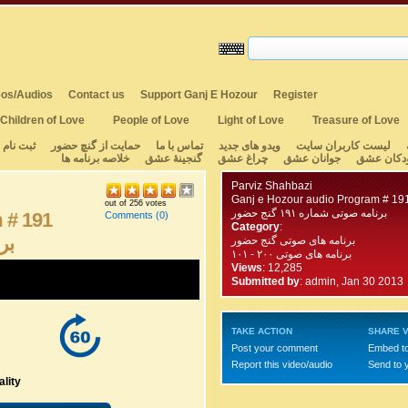
os/Audios
Contact us
Support Ganj E Hozour
Register
Children of Love
People of Love
Light of Love
Treasure of Love
لیست کاربران سایت
ویدو های جدید
تماس با ما
حمایت از گنچ حضور
ثبت نام
دکان عشق
جوانان عشق
چراغ عشق
گنجینهٔ عشق
خلاصه برنامه ها
Parviz Shahbazi
Ganj e Hozour audio Program # 19
out of 256 votes
برنامه صوتی شماره ۱۹۱ گنج حضور
 # 191
Comments
(0)
Category
:
برن
برنامه های صوتی گنج حضور
برنامه های صوتی ۲۰۰ - ۱۰۱
Views
: 12,285
Submitted by
:
admin, Jan 30 2013
TAKE ACTION
SHARE V
Post your comment
Embed t
Report this video/audio
Send to 
lity