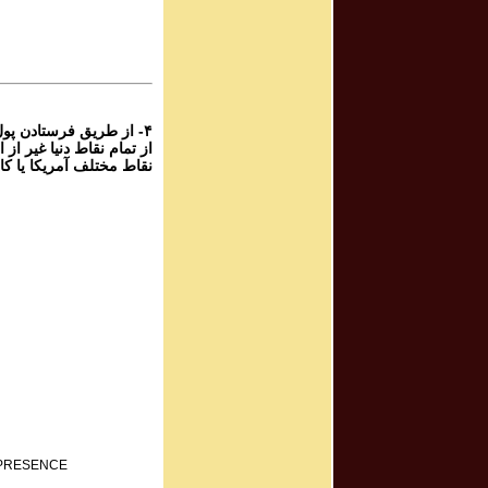
برنامه صوتی ش
rogram # 119
برنامه صوتی ش
۴- از طریق فرستادن پو
نقاط مختلف آمریکا یا کا
F PRESENCE