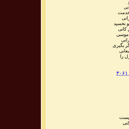
نی
دمت
انی
و
نخسپد
کانی
موسی
انی
ر
بگیری
عانی
ل
را
۳۰۶۱
یست
نی