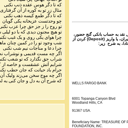
ماره ۱۱۸ گنج حضور
که
تا
دگر
هوس
عقده
ذنب
نکنی
Parviz Shahbazi
مثال
زر
تو
به
کوره
از
آن
گرفتاری
Ganj e Hozour audio P
که
تا
دگر
طمع
کیسه
ذهب
نکنی
ماره ۱۱۹ گنج حضور
چو
وحدتست
عزبخانه
یکی
گویان
تو
روح
را
ز
جز
حق
چرا
عزب
نکنی
تو
هیچ
مجنون
دیدی
که
با
دو
لیلی
س
ل نقد به حساب بانکی گنج حضور،
چرا
هوای
یکی
روی
و
یک
غبب
نکن
از تمام نقاط دنیا غیر از ایران، یا واریز (Deposit) کردن از
شب
وجود
تو
را
در
کمین
چنان
ماه
نادا، به شرح زیر:
چرا
دعا
و
مناجات
نیم
شب
نکنی
اگر
چه
مست
قدیمی
و
نوشراب
نه
شراب
حق
نگذارد
که
تو
شغب
نکن
شرابم
آتش
عشقست
و
خاصه
از
ک
حرام
باد
حیاتت
که
جان
حطب
نکن
اگر
چه
موج
سخن
می
زند
ولیک
آن
که
شرح
آن
به
دل
و
جان
کنی
به
ل
WELLS FARGO BANK
6001 Topanga Canyon Blvd
Woodland Hills, CA
91367 USA.
Beneficiary Name: TREASURE O
FOUNDATION, INC.