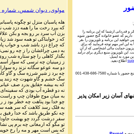
Parviz Shahbazi
ور
مولوی،
دیوان
شمس
،
شماره
۰
Ganj e Hozour audio P
ماره ۱۰۵ گنج حضور
هله
پاسبان
منزل
تو
چگونه
پاسبانی
Parviz Shahbazi
که
ببرد
رخت
ما
را
همه
دزد
شب
ن
 و قدردانی ازشما که این برنامه را
Ganj e Hozour audio P
بزن
آب
سرد
بر
رو
بجه
و
بکن
علالا
 داریم که عضو خانواده گنج حضور شوید
ماره ۱۰۶ گنج حضور
که
ز
خوابناکی
تو
همه
سود
شد
زیا
می خواهید این برنامه و تلویزیون را ،هر
به این امر مهم توجه فرمایید که برای
که
چراغ
دزد
باشد
شب
و
خواب
پا
Parviz Shahbazi
یزیون حمایت مالی اشخاصی که از آن
به
دمی
چراغشان
را
ز
چه
رو
نمی
ن
 این تلویزیون منبع دیگری برای درآمد
Ganj e Hozour audio P
بگذار
کاهلی
را
چو
ستاره
شب
روی
ین مورد به ایمیل:
ماره ۱۰۷ گنج حضور
sup
اطلاع دهید.
ز
زمینیان
چه
ترسی
که
سوار
آسما
دو
سه
عوعو
سگانه
نزند
ره
سوارا
Parviz Shahbazi
چه
برد
ز
شیر
شرزه
سگ
و
گاو
کاه
گنج حضور با شماره
001-438-686-7580
Ganj e Hozour audio P
سگ
خشم
و
گاو
شهوت
چه
زنند
پی
ماره ۱۰۸ گنج حضور
که
به
بیشه
حقایق
بدرد
صف
عیانی
Parviz Shahbazi
نه
دو
قطره
آب
بودی
که
سفینه
ای
Ganj e Hozour audio P
ای آسان زیر امکان پذیر
به
میان
موج
طوفان
چپ
و
راست
ماره ۱۰۹ گنج حضور
چو
خدا
بود
پناهت
چه
خطر
بود
ز
ر
به
فلک
رسد
کلاهت
که
سر
همه
سر
Parviz Shahbazi
چه
نکو
طریق
باشد
که
خدا
رفیق
ب
Ganj e Hozour audio P
سفر
درشت
گردد
چو
بهشت
جاودا
ماره ۱۱۰ گنج حضور
تو
مگو
که
ارمغانی
چه
برم
پی
نشا
که
بس
است
مهر
و
مه
را
رخ
خوی
Parviz Shahbazi
Paypal