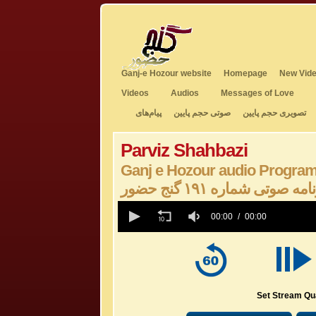
Ganj-e Hozour website
Homepage
New Vide
Videos
Audios
Messages of Love
تصویری حجم پایین
صوتی حجم پایین
پیام‌های
Parviz Shahbazi
Ganj e Hozour audio Program
امه صوتی شماره ۱۹۱ گنج حضور
0
seconds
00:00
00:00
of
0
seconds
Volume
50%
Set Stream Qua