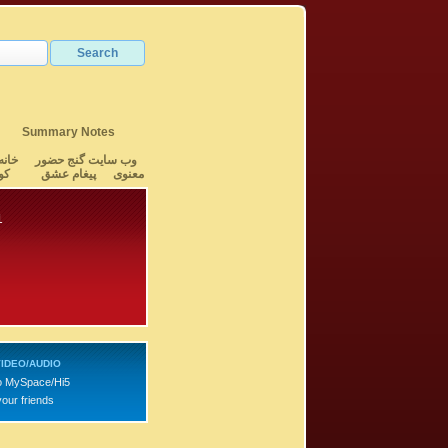
Summary Notes
وب سایت گنج حضور
خانه
معنوی
پیغام عشق
کو
1
IDEO/AUDIO
o MySpace/Hi5
your friends