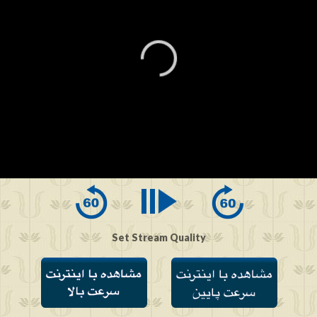
0
seconds
of
0
seconds
Set Stream Quality