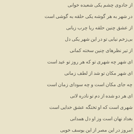
از
جادوی
چشم
یکی
شعبده
خوانی
در
شهر
به
هر
گوشه
یکی
حلقه
به
گوشی
است
از
عشق
چنین
حلقه
ربا
چرب
زبانی
بی
زخم
نیابی
تو
در
این
شهر
یکی
دل
از
تیر
نظرهای
چنین
سخته
کمانی
ای
شهر
چه
شهری
تو
که
هر
روز
تو
عید
است
ای
شهر
مکان
تو
شد
از
لطف
زمانی
چه
جای
مکان
است
و
چه
سودای
زمان
است
ای
هر
دو
شده
از
دم
تو
نادره
لانی
شهری
است
که
او
تختگه
عشق
خدایی
است
بغداد
نهان
است
وز
او
دل
همدانی
امروز
در
این
مصر
از
این
یوسف
خوبی