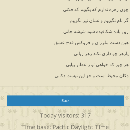
چون
زهره
ندارم
که
بگویم
که
فلانی
گر
نام
نگوییم
و
نشان
نیز
نگوییم
زین
باده
شکافیده
شود
شیشه
جانی
هین
دست
ملرزان
و
فروکش
قدح
عشق
پازهر
چو
داری
نکند
زهر
زیانی
هر
چیز
که
خواهی
تو
ز
عطار
بیابی
دکان
محیط
است
و
جز
این
نیست
دکانی
Back
Today visitors: 317
Time base: Pacific Daylight Time