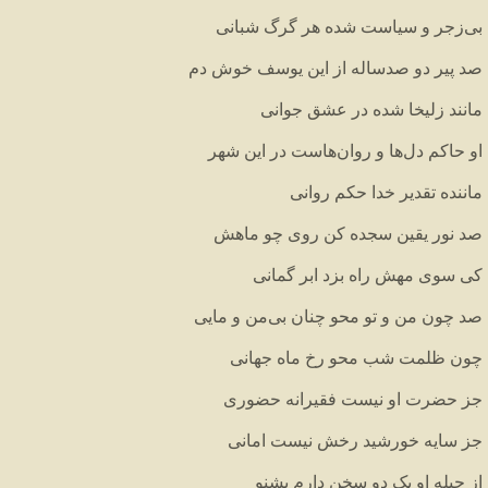
بی
زجر
و
سیاست
شده
هر
گرگ
شبانی
صد
پیر
دو
صدساله
از
این
یوسف
خوش
دم
مانند
زلیخا
شده
در
عشق
جوانی
او
حاکم
دل
ها
و
روان
هاست
در
این
شهر
ماننده
تقدیر
خدا
حکم
روانی
صد
نور
یقین
سجده
کن
روی
چو
ماهش
کی
سوی
مهش
راه
بزد
ابر
گمانی
صد
چون
من
و
تو
محو
چنان
بی
من
و
مایی
چون
ظلمت
شب
محو
رخ
ماه
جهانی
جز
حضرت
او
نیست
فقیرانه
حضوری
جز
سایه
خورشید
رخش
نیست
امانی
از
حیله
او
یک
دو
سخن
دارم
بشنو