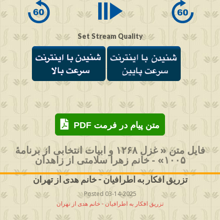
Set Stream Quality
PDF متن پیام در فرمت
فایل متن « غزل ۱۲۶۸ و ابیات انتخابی از برنامۀ
۱۰۰۵» - خانم زهرا سلامتی از زاهدان
تزریق افکار به اطرافیان - خانم هدی از تهران
Posted 03-14-2025
تزریق افکار به اطرافیان - خانم هدی از تهران