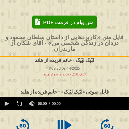
PDF متن پیام در فرمت
فایل متن «کاربردهایی از داستان سلطان محمود و
دزدان در زندگی شخصی من» - آقای شکان از
مازندران
لبّیک لبّیک - خانم فریده از هلند
Posted 03-14-2025
لبّیک لبّیک - خانم فریده از هلند
فایل صوتی «لبّیک لبّیک» - خانم فریده از هلند
0
seconds
00:00
00:00
of
0
seconds