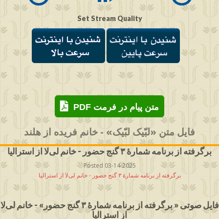
Set Stream Quality
PDF متن پیام در فرمت
فایل متن «لبّیک لبّیک» - خانم فریده از هلند
برگرفته از برنامه شمارۀ ۳ گنج حضور - خانم لی‌لا از استرالیا
Posted 03-14-2025
برگرفته از برنامه شمارۀ ۳ گنج حضور - خانم لی‌لا از استرالیا
فایل صوتی « برگرفته از برنامه شمارۀ ۳ گنج حضور» - خانم لی‌لا
از استرالیا