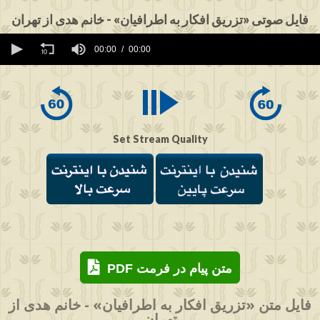
فایل صوتی «تزریق افکار به اطرافیان» - خانم هدی از تهران
0
seconds
00:00
00:00
of
0
seconds
Set Stream Quality
PDF متن پیام در فرمت
فایل متن «تزریق افکار به اطرافیان» - خانم هدی از
تهران