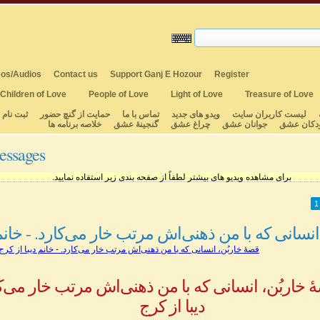
os/Audios
Contact us
Support Ganj E Hozour
Register
Children of Love
People of Love
Light of Love
Treasure of Love
لیست کاربران سایت
ویدو های جدید
تماس با ما
حمایت از گنچ حضور
ثبت نام
دکان عشق
جوانان عشق
چراغ عشق
گنجینهٔ عشق
خلاصه برنامه ها
essages
برای مشاهده ویدیو های بیشتر لطفاً از صفحه بندی زیر استفاده نمایید.
1
نسانی که با من ذهنی‌اش مرتب خار می‌کارد. - خانم ‌
قصۀ خاربُن، انسانی که با من ذهنی‌اش مرتب خار می‌کارد. - خانم ‌دیبا از کرج
خاربُن، انسانی که با من ذهنی‌اش مرتب خار می‌کا
‌دیبا از کرج