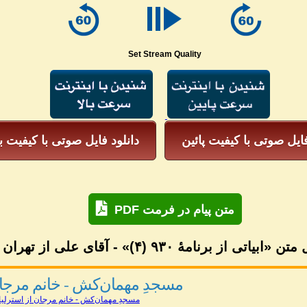
e
Set Stream Quality
فایل صوتی با کیفیت پائین
دانلود فایل صوتی با کیفیت با
PDF متن پیام در فرمت
 «ابیاتی از برنامهٔ ۹۳۰ (۴)» - آقای علی از تهران
مسجدِ مهمان‌کش - خانم مرجان 
مسجدِ مهمان‌کش - خانم مرجان از استرلیا