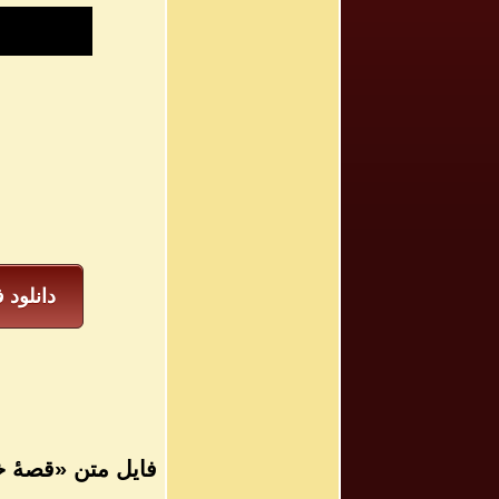
دانلود 
فایل متن «قصۀ خار