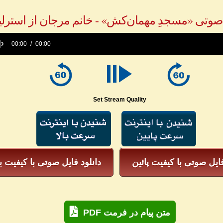
صوتی «مسجدِ مهمان‌کش» - خانم مرجان از استرلیا
00:00
00:00
e
Set Stream Quality
فایل صوتی با کیفیت پائین
دانلود فایل صوتی با کیفیت با
PDF متن پیام در فرمت