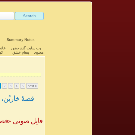
Summary Notes
وب سایت گنج حضور
خانه
معنوی
پیغام عشق
کو
2
3
4
5
next »
قصۀ خاربُن، ا
فایل صوتی «قصۀ 