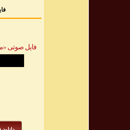
فای
فایل صوتی «مولوی، د
دانلود 