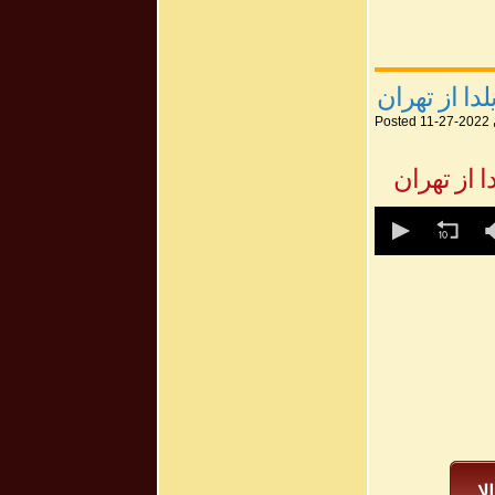
Posted 11-27-2022
0
seconds
of
0
seconds
Volum
50%
لا