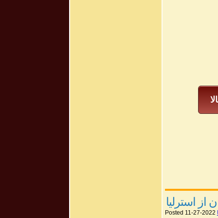
seconds
Volum
50%
لا
از استرلیا
Posted 11-27-2022