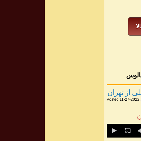
لا
الوس
Posted 11-27-2022
0
seconds
of
0