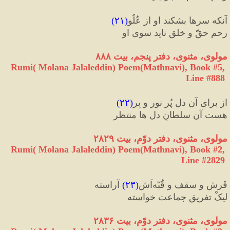
آنکه سرها بشکند او از عُلُو
(
۲۱
)
رحمِ حقّ و خلق ناید سوی او
مولوی، مثنوی، دفتر پنجم، بیت ۸۸۸
Rumi( Molana Jalaleddin) Poem(Mathnavi), Book #5, 
Line #888
از برایِ آن دلِ پُر نور و بِر
(
۲۲
)
هست آن سلطانِ دل ها منتظر
مولوی، مثنوی، دفتر دوّم، بیت ۲۸۲۹
Rumi( Molana Jalaleddin) Poem(Mathnavi), Book #2, 
Line #2829
فَرش و سقف و قُبّه
اَش
(
۲۳
)
 آراسته
لیکْ تفریقِ جماعت خواسته
مولوی، مثنوی، دفتر دوّم، بیت ۲۸۳۶