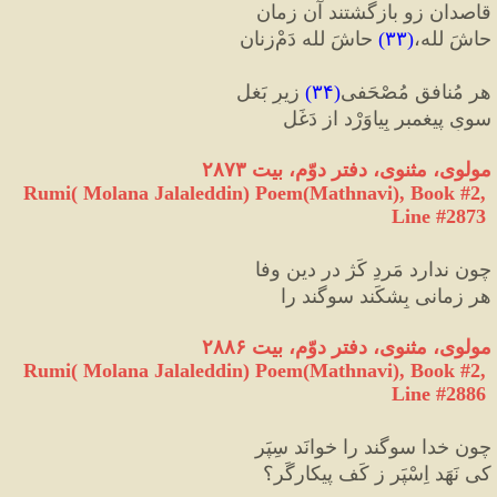
قاصدان زو بازگشتند آن زمان
حاشَ لله،
(
۳۳
)
 حاشَ لله دَمْ
زنان
هر مُنافق مُصْحَفی
(
۳۴
)
 زیرِ بَغل
سویِ پیغمبر بِیاوَرْد از دَغَل
مولوی، مثنوی، دفتر دوّم، بیت ۲۸۷۳
Rumi( Molana Jalaleddin) Poem(Mathnavi), Book #2, 
Line #2873
چون ندارد مَردِ کَژ در دین وفا
هر زمانی بِشکَند سوگند را
مولوی، مثنوی، دفتر دوّم، بیت ۲۸۸۶
Rumi( Molana Jalaleddin) Poem(Mathnavi), Book #2, 
Line #2886
چون خدا سوگند را خوانَد سِپَر
کی نَهَد اِسْپَر ز کَف پیکارگَر؟