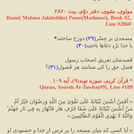
مولوی، مثنوی، دفتر دوّم، بیت ۲۸۶۰
Rumi( Molana Jalaleddin) Poem(Mathnavi), Book #2, 
Line #2860
مسجدی بر جِسْرِ
(
۲۹
)
 دوزخ ساختند
*
با خدا نَرْدِ دَغاها باختند
(
۳۰
)
قصدشان تفریقِ اصحابِ رسول
فضلِ حق را کی شناسَد هر فَضول
(
۳۱
)
؟
*
 قرآن کریم، سوره توبه
(
۹
)
، آیه ۱۰۹
Quran, Sooreh At-Tawba(#9
), Line #
109
«
 أَفَمَنْ أَسَّسَ بُنْيَانَهُ عَلَىٰ تَقْوَىٰ مِنَ اللَّهِ وَرِضْوَانٍ خَيْرٌ أَمْ
مَنْ أَسَّسَ بُنْيَانَهُ عَلَىٰ شَفَا جُرُفٍ هَارٍ فَانْهَارَ بِهِ فِي نَارِ جَهَنَّمَ ۗ
وَاللَّهُ لَا يَهْدِي الْقَوْمَ الظَّالِمِينَ.
»
«
 آيا كسى كه بنيان مسجد را بر ترس از خدا و خشنودى او