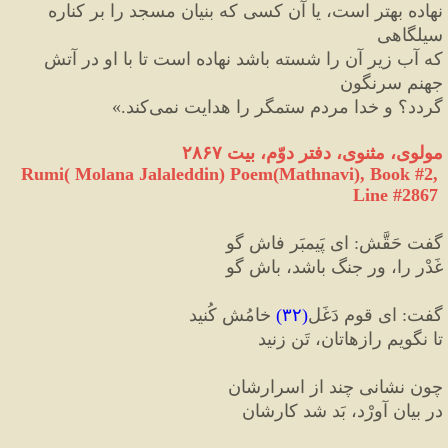
نهاده بهتر است، يا آن كسى كه بنيان مسجد را بر كناره 
سيلگاهى
كه آب زير آن را شسته باشد نهاده است تا با او در آتش 
جهنم سرنگون
گردد؟ و خدا مردم ستمگر را هدايت نمى
كند.
»
مولوی، مثنوی، دفتر دوّم، بیت ۲۸۶۷
Rumi( Molana Jalaleddin) Poem(Mathnavi), Book #2, 
Line #2867
گفت حَقَّش
:
 ای پَیمبَر فاش گو
غَدْر را، ور جنگ باشد، باش گو
گفت
:
 ای قومِ دَغَل
(
۳۲
)
 خامُش کُنید
تا نگویم رازهاتان، تَن زنید
چون نشانی چند از اسرارشان
در بیان آورْد، بَد شد کارشان