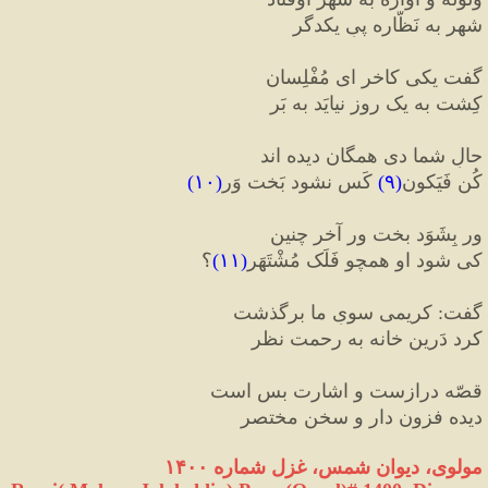
شهر به نَظّاره پیِ یکدگر
گفت یکی کاخر ای مُفْلِسان
کِشت به یک روز نیایَد به بَر
حالِ شما دی همگان دیده اند
کُن فَیَکون
(
۹
)
 کَس نشود بَخت وَر
(
۱۰
)
ور بِشَوَد بخت ور آخر چنین
کی شود او همچو فَلَک مُشْتَهَر
(
۱۱
)
؟
گفت
:
 کریمی سویِ ما برگذشت
کرد دَرین خانه به رحمت نظر
قصّه درازست و اشارت بس است
دیده فزون دار و سخن مختصر
مولوی، دیوان شمس، غزل شماره ۱۴۰۰