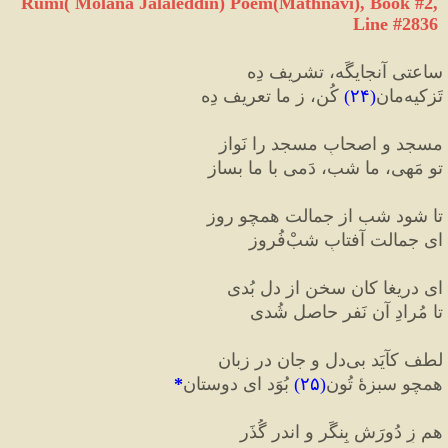
Rumi( Molana Jalaleddin) Poem(Mathnavi), Book #2, 
Line #2836
ساعتی آنجایگَه، تشریف دِه
تَزکیه
مان
(
۲۴
)
 کُن، ز ما تعریف دِه
مسجد و اصحابِ مسجد را نَواز
تو مَهی، ما شب، دَمی با ما بساز
تا شود شب از جمالت همچو روز
ای جمالت آفتابِ شبْ
فُروز
ای دریغا کان سخن از دل بُدی
تا مُرادِ آن نَفر حاصل شُدی
لطف کآیَد بی
دل و جان در زبان
همچو سبزهٔ
 تُون
(
۲۵
)
 بُوَد ای دوستان
*
هم زِ دُورَش بِنگَر و اندر گُذَر