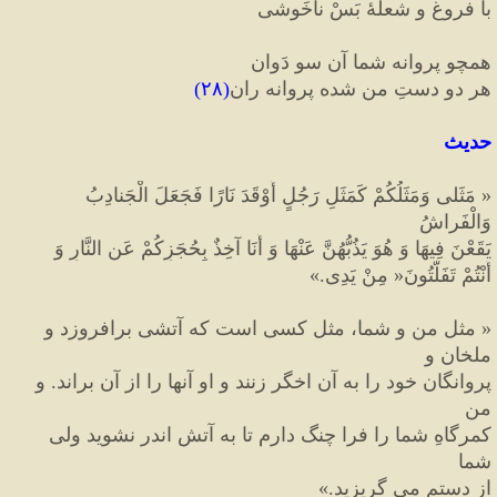
با فروغ و شعلۀ بَسْ ناخَوشی
همچو پروانه شما آن سو دَوان
هر دو دستِ من شده پروانه ران
(
۲۸
)
حدیث
«
 مَثَلی وَمَثَلُكُمْ كَمَثَلِ رَجُلٍ أَوْقَدَ نَارًا فَجَعَلَ الْجَنادِبُ 
وَالْفَراشُ
يَقَعْنَ فِيهَا وَ هُوَ يَذُبُّهُنَّ عَنْهَا وَ أَنَا آخِذٌ بِحُجَزِكُمْ عَنِ النَّارِ وَ
أَنْتُمْ تَفَلَّتُونَ
«
 مِنْ يَدِی.
»
«
 مثل من و شما، مثل کسی است که آتشی برافروزد و 
ملخان و
پروانگان خود را به آن اخگر زنند و او آنها را از آن براند. و 
من
کمرگاهِ شما را فرا چنگ دارم تا به آتش اندر نشوید ولی 
شما
از دستم می گریزید.
»