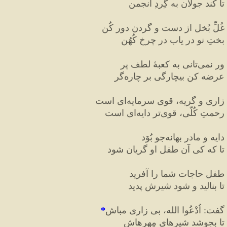
تا کند جولان به گِردِ انجمن
غُلِّ بُخل از دست و گردن دور کُن
بختِ نو در یاب در چرخِ کُهُن
ور نمی
تانی به کعبهٔ لطف پر
عرضه کن بیچارگی بر چاره
گر
زاری و گریه، قوی سرمایه
ای است
رحمتِ کُلّی، قوی
تر دایه
ای است
دایه و مادر بهانه
جو بُوَد
تا که کی آن طفل او گریان شود
طفل حاجات شما را آفرید
تا بنالید و شود شیرش پدید
گفت
:
 اُدْعُوا الله، بی زاری مباش
*
تا بجوشد شیرهای مِهرهاش