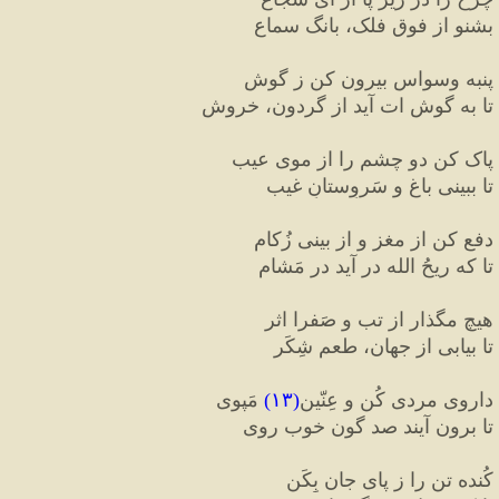
بشنو از فوق فلک، بانگ سماع
پنبه وسواس بیرون کن ز گوش
تا به گوش ات آید از گردون، خروش 
پاک کن دو چشم را از موی عیب
تا ببینی باغ و سَروِستانِ غیب
دفع کن از مغز و از بینی زُکام
تا که ریحُ الله در آید در مَشام
هیچ مگذار از تب و صَفرا اثر
تا بیابی از جهان، طعمِ شِکَر
داروی مردی کُن و عِنّین
(
۱۳
)
 مَپوی
تا برون آیند صد گون خوب روی
کُنده تن را ز پای جان بِکَن