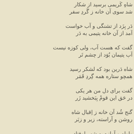
شاهِ کَریمی برسید از شکار
شد سوی آن خانه ز گَردِ سفر
دَر بِزَد از تشنگی و آب خواست
آمد از آن خانه یتیمی به دَر
گفت که هست آب، ولی کوزه نیست
آبِ یتیمان بُوَد از چشمِ تَر
شاه دَرین بود که لشکر رسید
همچو ستاره همه گِردِ قَمَر
گفت برایِ دلِ من هر یکی
در حَقِ این قومْ بِبَخشید زَر
گنج شُد آن خانه ز اِقبالِ شاه
روشن و آراسته، زیر و زبَر
ولوله و آوازه به شهر اوفتاد