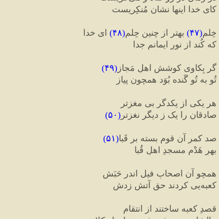
کای خدا اینها نشان مُنکِریست
خِلم
(
۴۷
)
 بهتر از چنین حِلم
(
۴۸
)
 ای خدا
که کُند از نورِ ایمانم جدا
گر بِکاوی کوششِ اهلِ مَجاز
(
۴۹
)
تُو به تُو گَنده بُوَد همچون پیاز
هر یکی از یکدگر بی مغزتر
صادقان را یک ز دیگر نغزتر
(
۵۰
)
صد کمر آن قوم بسته بر قَبا
(
۵۱
)
بهرِ هَدْمِ مسجدِ اهلِ قُبا
همچو آن اصحابِ فیل اندر حَبَش
کعبه
یی کردند حق آتش زدش
قصدِ کعبه ساختند از انتقام