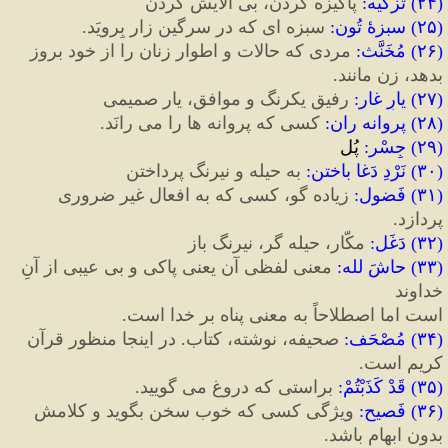
(
۲۴
)
 تَزکیه
:
 پاکیزه کردن، بی آلایش کردن
(
۲۵
)
 سبزهٔ
 تُون
:
 سبزه ای که در سرگین زار بِرویَد.
(
۲۶
)
 مُخَنَّث
:
 مردی که حالات و اطوار زنان را از خود بروز 
بدهد، زن 
مانند.
(
۲۷
)
 یارِ غار
:
رفیق یکرنگ و موافق، یار صمیمی
(
۲۸
)
 پروانه ران
:
 کسی که پروانه ها را می رانَد.
(
۲۹
)
 جِسْر
:
 پُل
(
۳۰
)
 نَرْدِ دَغا باختن
:
 به حیله و نیرنگ پرداختن
(
۳۱
)
 فَضول
:
 زیاده گو، کسی که به افعال غیر ضروری 
پردازد.
(
۳۲
)
 دَغَل
:
 مکّار، حیله گر، نیرنگ باز
(
۳۳
)
 حاشَ لله
:
 معنی لفظی آن یعنی پاکی و بی عیبی از آنِ 
خداوند
است اما اصطلاحاً به معنی پناه بر خدا است.
(
۳۴
)
 مُصْحَف
:
صحیفه، نوشته، کتاب. در اینجا منظور قرآن 
کریم است.
(
۳۵
)
 قَدْ کَذَبْتُمْ
:
 براستی که دروغ می گویید.
(
۳۶
)
 فَصیح
:
 ویژگی کسی که خوب سخن بگوید و کلامش 
بدون ابهام باشد.