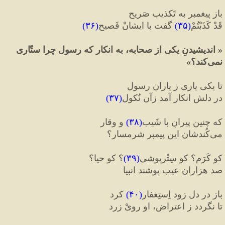
باز پیغمبر به تَکذیبِ صَریح
قَدْ کَذَبْتُمْ
(
۳۵
)
 گفت با ایشانْ فَصیح
(
۳۶
)
«
 اندیشیدنِ یکی از صحابه، به انکار که رسول چرا ستّاری 
نمی
کند؟
»
تا یکی یاری ز یارانِ رسول
در دلش انکار آمد زآن نُکول
(
۳۷
)
که چنین پیرانِ با شَیب
(
۳۸
)
و وقار
می
کُندشان این پیمبر شرمسار؟
کو کَرَم؟ کو سِتْرپوشی
(
۳۹
)
؟ کو حیا؟
صد هزاران عیب پوشند انبیا
باز در دل زود اِستِغفار
(
۴۰
)
 کرد
تا نگردد ز اعتراض، او رویْ 
زرد