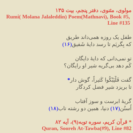
مولوی، مثنوی، دفتر پنجم، بیت ۱۳۵
Rumi( Molana Jalaleddin) Poem(Mathnavi), Book #5, 
Line #135
طفلِ یک روزه همی
داند طریق
که بِگریَم تا رسد دایهٔ شَفیق
(
۱۶
)
تو نمی
دانی که دایهٔ دایگان
کَم دهد بی
گریه شیر او رایگان؟
گفت فَلْیَبْکُوا کَثیراً، گوش دار
*
تا بریزد شیرِ فضلِ کردگار
گریهٔ ابرست و سوزِ آفتاب
اُستُن
(
۱۷
)
 دنیا، همین دو رشته تاب
(
۱۸
)
*
 قرآن کریم، سوره توبه
(
۹
)
، آیه ۸۲
Quran, Sooreh At-Tawba(#9
), Line #
82