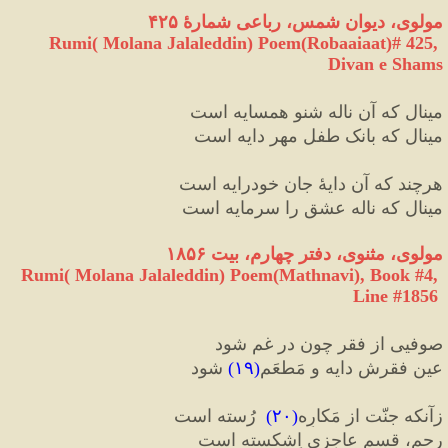
مولوی، دیوان شمس، رباعی شمارهٔ ۴۲۵
Rumi( Molana Jalaleddin) Poem(Robaaiaat)# 425, 
Divan e Shams
مینال که آن ناله شنو همسایه است
مینال که بانک طفل مهر دایه است
هرچند که آن دایهٔ جان خودرایه است
مینال که ناله عشق را سرمایه است
مولوی، مثنوی، دفتر چهارم، بیت ۱۸۵۶
Rumi( Molana Jalaleddin) Poem(Mathnavi), Book #4, 
Line #1856
صوفیی از فقر چون در غم شود
عین فقرش دایه و مَطعَم
(
۱۹
)
 شود
زآنکه جنّت از مَکارِه
(
۲۰
)
 رُسته است
رحم، قسمِ عاجزی اِشکسته است