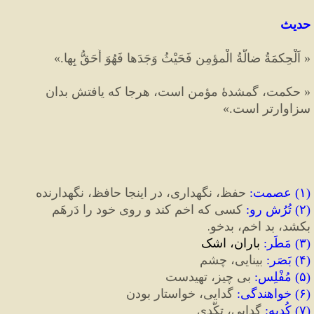
حدیث
«
 اَلْحِكمَةُ ضالَّةُ الْمؤمِنِ فَحَيْثُ وَجَدَها فَهُوَ أَحَقُّ بِها.
»
«
 حکمت، گمشدهٔ مؤمن است، هرجا که یافتش بدان
سزاوارتر است.
»
(
۱
)
 عصمت
:
حفظ،
نگهداری،
در
اینجا
حافظ،
نگهدارنده
(
۲
)
 تُرُش رو
:
کسی که اخم کند و روی خود را دَرهَم 
بد اخم، بدخو.
بکشد، 
(
۳
)
 مَطَر
: 
باران،
اشک
(
۴
)
 بَصَر
: 
بینایی،
چشم
(
۵
)
 مُفْلِس
:
بی
چیز،
تهیدست
(
۶
)
 خواهندگی
:
گدایی،
خواستار
بودن
(
۷
)
 کُدیه
:
گدایی،
تکَّدی