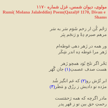
مولوی، دیوان شمس، غزل شماره ۱۱۷۰
Rumi( Molana Jalaleddin) Poem(Qazal)# 1170, Divan e 
Shams
رَحْم کُن ار زخم شَوَم سَر به سَر
مرهمِ صبرم دِهْ و رَنجَم بِبَر
ور همه در زَهر دهی غوطه
ام
زَهرِ مرا غوطه دِه اندر شِکَر
بَحْر اگر تلخ بُوَد همچو زَهر
هست صدف عصمتِ
(
۱
)
 جانِ گُهَر
ابرِ تُرُش رو
(
۲
)
 که غم انگیز شُد
مژده تو دادیش ز رِزْق و مَطَر
(
۳
)
مادر اگرچه که همه رَحمَتست
رحمتِ حق بین تو ز قهرِ پدر