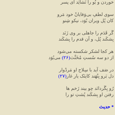
خوردن و بُو را نَشایَد ای پسر
سویِ لطفِ بی
وَفایانْ خود مَرو
کان پُلِ ویران بُوَد، نیکو شِنو
گَر قَدَم را جاهلی بر وی زَنَد
بِشکَند پُل، و آن قدم را بِشکَند
هر کجا لشکر شکسته می
شود
از دو سه سُستِ مُخَنَّث
(
۲۶
)
 می
بُوَد
در صَف آید با سِلاح او مَردْوار
دل بَرو بِنْهَند کاینَک یارِ غار
(
۲۷
)
رُو بِگَردانَد چو بیند زَخم ها
رفتنِ او بِشکَند پُشتِ تو را
*
 حدیث