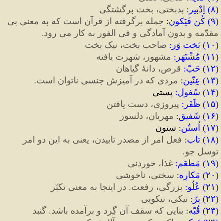
(
۸
)
 اِدْبیر
:
بدبختی،
بخت
برگشتگی
(
۹
)
 کُن فَیَکون
: 
جمله
برگرفته
از
قرآن
است
که
به
معنی
بی
و
بدون
آمادگی
و
فی
الفور
به کار می رود.
مقدّمه
(
۱۰
)
 بَخت وَر
:
صاحب
بخت،
نیک
بخت
(
۱۱
)
 مُشْتَهَر
:
مشهور، شهرت یافته
(
۱۲
)
 حَبّ
:
 قرص، دانۀ گیاهان
(
۱۳
)
 عِنّین
:
مردی که در آمیزش جنسی ناتوان است.
(
۱۴
)
 سُفول
:
پستی
(
۱۵
) 
ظَفَر
:
 پیروزی، دست یافتن
(
۱۶
) 
شَفیق
:
 مهربان، دلسوز
(
۱۷
)
 اُستُن
:
 ستون
(
۱۸
)
 تاب
:
 فعل امر از مصدر تابیدن، یعنی به این دو امر 
توسل جو.
(
۱۹
)
 مَطعَم
:
 غذا، خوردنی
(
۲۰
)
 مَکارِه
:
 سختی، ناخوشی
(
۲۱
)
 عُلُو
:
 بزرگی، رفعت. در اینجا به معنی تکبّر
(
۲۲
)
 بِرّ
:
 نیکی، نیکویی
(
۲۳
)
 قُبّه
:
 بنایی که سقف آن گِرد و برآمده باشد. گنبد