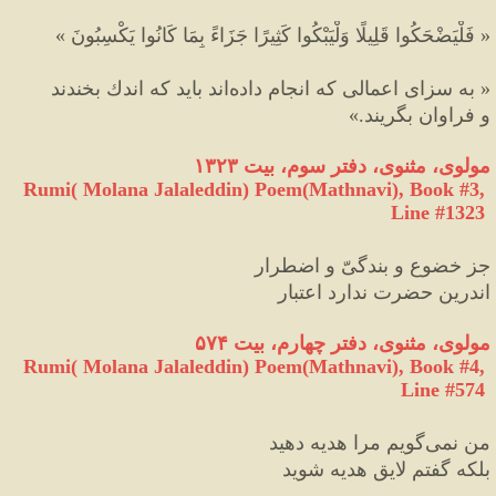
«
 فَلْيَضْحَكُوا قَلِيلًا وَلْيَبْكُوا كَثِيرًا جَزَاءً بِمَا كَانُوا يَكْسِبُونَ 
»
«
 به سزاى اعمالى كه انجام داده
اند بايد كه اندك بخندند
و فراوان بگريند.
»
مولوی، مثنوی، دفتر سوم، بیت ۱۳۲۳
Rumi( Molana Jalaleddin) Poem(Mathnavi), Book #3, 
Line #1323
جز خضوع و بندگیّ و اضطرار
اندرین حضرت ندارد اعتبار
مولوی، مثنوی، دفتر چهارم، بیت ۵۷۴
Rumi( Molana Jalaleddin) Poem(Mathnavi), Book #4, 
Line #574
من نمی
گویم مرا هدیه دهید
بلکه گفتم لایق هدیه شوید