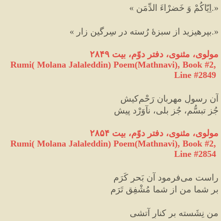
.»
اِیّاکُمْ
وَ
خَضرْاءَ
الدِّمَنِ
« 
.»
بپرهیزید
از
سبزهٔ
‌ 
رُسته
در
سِرگین
زار
« 
مولوی، مثنوی، دفتر دوّم، بیت ۲۸۴۹
Rumi( Molana Jalaleddin) Poem(Mathnavi), Book #2, 
Line #2849
آن رسولِ مهربانِ رَحْم
کیش
جُز تبسُّم، جُز بلی، نآوَرْد پیش
مولوی، مثنوی، دفتر دوّم، بیت ۲۸۵۴
Rumi( Molana Jalaleddin) Poem(Mathnavi), Book #2, 
Line #2854
راست می
فرمود آن بَحرِ کَرَم
بر شما من از شما مُشْفِق تَرَم
من نِشَسته بر کنارِ آتشی