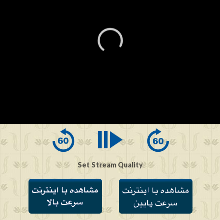
0
seconds
of
0
seconds
Set Stream Quality