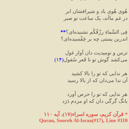
هُوی هُوی باد و شیرافشان ابر
در غمِ مااَند، یک ساعت تو صبر
فِی السَّماءِ رِزْقُکُم نشنیده
ای؟
**
اندرین پستی چه بر چَفْسیده
ای؟
ترس و نومیدیت دان آواز غول
می
کشد گوش تو تا قَعرِ سُفول
(
۱۴
)
هر ندایی که تو را بالا کشید
آن ندا می
دان که از بالا رسید
هر ندایی که تو را حرص آورد
بانگ گرگی دان که او مردم دَرَد
*
 قرآن کریم، سوره اسراء
(
۱۷
)
، آیه ۱۱۰
Quran, Sooreh Al-Israa(#17
), Line #
110