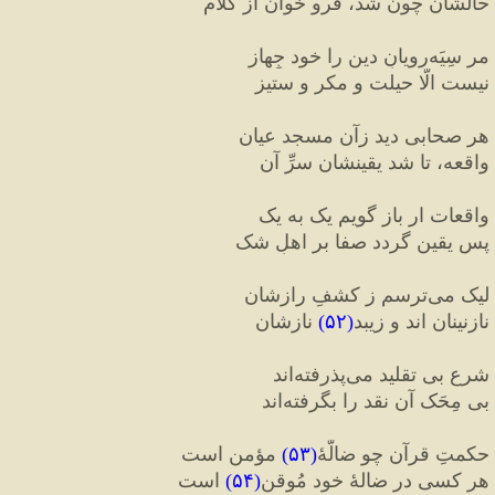
حالشان چون شد، فرو خوان از کلام
مر سِیَه
رویانِ دین را خود جِهاز
نیست الّا حیلت و مکر و ستیز
هر صحابی دید زآن مسجد عیان
واقعه، تا شد یقینشان سرِّ آن
واقعات ار باز گویم یک به یک
پس یقین گردد صفا بر اهلِ شک
لیک می
ترسم ز کشفِ رازشان
نازنینان اند و زیبد
(
۵۲
)
 نازشان
شرعِ بی تقلید می
پذرفته
اند
بی مِحَک آن نقد را بگرفته
اند
حکمتِ قرآن چو ضالّهٔ
(
۵۳
)
 مؤمن است
هر کسی در ضالهٔ خود مُوقن
(
۵۴
)
 است