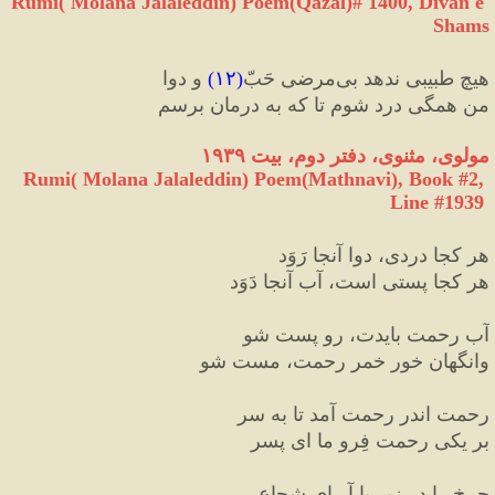
Rumi( Molana Jalaleddin) Poem(Qazal)# 
1400
, Divan e 
Shams
هیچ طبیبی ندهد بی
مرضی حَبّ
(
۱۲
)
 و دوا
من همگی درد شوم تا که به درمان برسم
مولوی، مثنوی، دفتر دوم، بیت ۱۹۳۹
Rumi( Molana Jalaleddin) Poem(Mathnavi), Book #2, 
Line #1939
هر کجا دردی، دوا آنجا رَوَد
هر کجا پستی است، آب آنجا دَوَد
آب رحمت بایدت، رو پست شو
وانگهان خور خمر رحمت، مست شو
رحمت اندر رحمت آمد تا به سر
بر یکی رحمت فِرو ما ای پسر
چرخ را در زیر پا آر ای شجاع