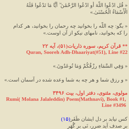
«
 قُلِ ادْعُوا اللَّهَ أَوِ ادْعُوا الرَّحْمَٰنَ ۖ أَيًّا مَا تَدْعُوا فَلَهُ
الْأَسْمَاءُ الْحُسْنَىٰ.
»
«
 بگو
:
 چه اللّه را بخوانيد چه رحمان را بخوانيد، هر كدام
را كه بخوانيد، نامهاى نيكو از آن اوست.
»
**
 قرآن کریم، سوره ذاريات
(
۵۱
)
، آیه ٢٢
Quran, Sooreh Adh-Dhaariyat(#51
), Line #
22
«
 وَفِي السَّمَاءِ رِزْقُكُمْ وَمَا تُوعَدُونَ.
»
«
 و رزق شما و هر چه به شما وعده شده در آسمان است.
»
مولوی، مثنوی، دفتر اول، بیت ۳۴۹۶
Rumi( Molana Jalaleddin) Poem(Mathnavi), Book #1, 
Line #3496
کس نیابد بر دلِ ایشان ظَفَر
(
۱۵
)
بر صدف آید ضرر، نَی بر گُهَر