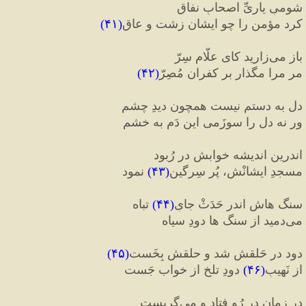
شومیِ یاریِّ اصحابِ نفاق
کرد مؤمن را چو ایشان زشت و عاق
(
۴۱
)
باز می
زارید کای علّامِ سِرّ
مر مرا مگذار بر کفران مُصِرّ
(
۴۲
)
دل به دستم نیست همچون دیدِ چشم
ور نه دل را سوزَمی این دَم به خشم
اندرین اندیشه خوابش در رُبود
مسجدِ ایشانْش، پُر سِرگین
(
۴۳
)
 نمود
سنگ هاش اندر حَدَثْ جایِ
(
۴۴
)
 تباه
می
دمید از سنگ ها دودِ سیاه
دود در حَلقش شد و حلقش بِخَست
(
۴۵
)
از نَهیبِ
(
۴۶
)
 دودِ تلخ از خواب جَست
در زمان در رُو فتاد و می
گریست