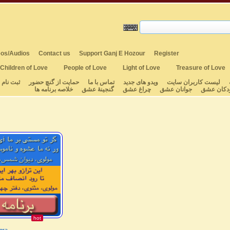
os/Audios
Contact us
Support Ganj E Hozour
Register
Children of Love
People of Love
Light of Love
Treasure of Love
لیست کاربران سایت
ویدو های جدید
تماس با ما
حمایت از گنچ حضور
ثبت نام
دکان عشق
جوانان عشق
چراغ عشق
گنجینهٔ عشق
خلاصه برنامه ها
hot