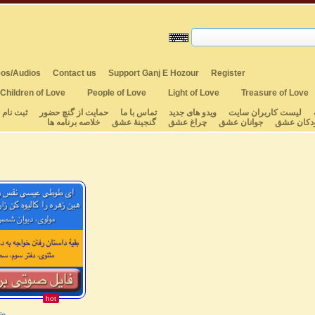
os/Audios
Contact us
Support Ganj E Hozour
Register
Children of Love
People of Love
Light of Love
Treasure of Love
لیست کاربران سایت
ویدو های جدید
تماس با ما
حمایت از گنچ حضور
ثبت نام
دکان عشق
جوانان عشق
چراغ عشق
گنجینهٔ عشق
خلاصه برنامه ها
hot