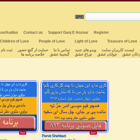
os/Audios
Contact us
Support Ganj E Hozour
Register
Children of Love
People of Love
Light of Love
Treasure of Love
لیست کاربران سایت
ویدو های جدید
تماس با ما
حمایت از گنچ حضور
ثبت نام
دکان عشق
جوانان عشق
چراغ عشق
گنجینهٔ عشق
خلاصه برنامه ها
hot
hot
Parviz Shahbazi