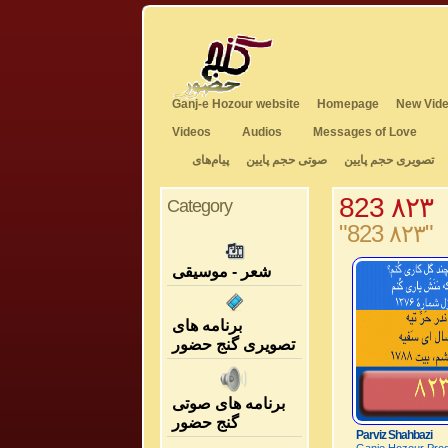
Ganj-e Hozour website
Homepage
New Vide
Videos
Audios
Messages of Love
تصویری حجم پایین
صوتی حجم پایین
پیام‌های
823 ۸۲۳
Category
"823 ۸۲۳"
شعر - موسیقی
برنامه های
تصویری گنج حضور
برنامه های صوتی
گنج حضور
Parviz Shahbazi