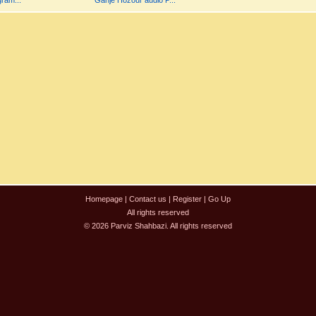
ram...
Ganje Hozour audio P...
Homepage
|
Contact us
|
Register
|
Go Up
All rights reserved
© 2026 Parviz Shahbazi. All rights reserved