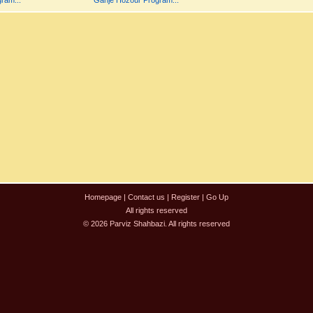
ram...
Ganje Hozour Program...
Homepage
|
Contact us
|
Register
|
Go Up
All rights reserved
© 2026 Parviz Shahbazi. All rights reserved