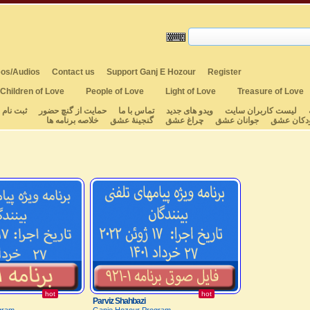
os/Audios
Contact us
Support Ganj E Hozour
Register
Children of Love
People of Love
Light of Love
Treasure of Love
لیست کاربران سایت
ویدو های جدید
تماس با ما
حمایت از گنچ حضور
ثبت نام
دکان عشق
جوانان عشق
چراغ عشق
گنجینهٔ عشق
خلاصه برنامه ها
hot
hot
Parviz Shahbazi