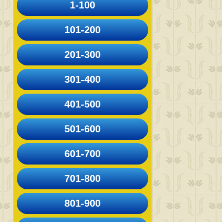
1-100
101-200
201-300
301-400
401-500
501-600
601-700
701-800
801-900