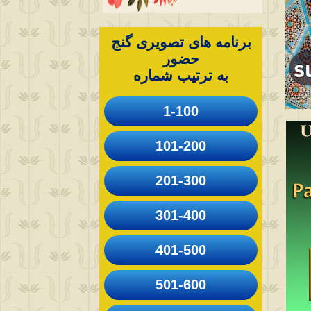
برنامه های تصویری گنج
حضور
به ترتیب شماره
1-100
101-200
201-300
301-400
401-500
501-600