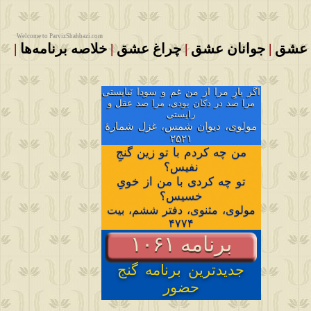
Welcome to ParvizShahbazi.com
 عشق
|
جوانان عشق
|
چراغ عشق
|
خلاصه برنامه‌ها
|
اگر یارِ مرا از من غم و سودا نَبایستی
مرا صد در دکان بودی، مرا صد عقل و
رایستی
مولوی، دیوان شمس، غزل شمارهٔ
۲۵۲۱
من چه کردم با تو زین گنجِ
نفیس؟
تو چه کردی با من از خویِ
خسیس؟
مولوی، مثنوی، دفتر ششم، بیت
۴۷۷۴
برنامه ۱۰۶۱
جدیدترین برنامه گنج
حضور