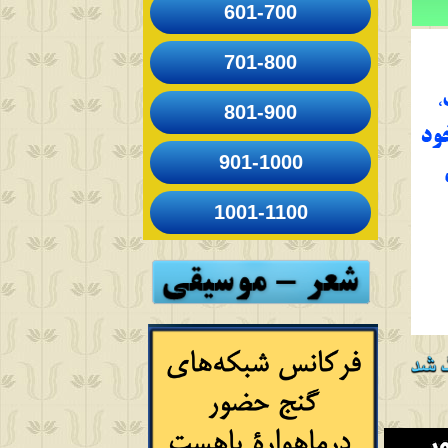
601-700
701-800
801-900
901-1000
1001-1100