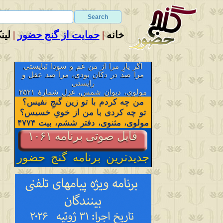
خانه
|
حمایت از گنج حضور
|
لین
اگر یارِ مرا از من غم و سودا نَبایستی
مرا صد در دکان بودی، مرا صد عقل و
رایستی
مولوی، دیوان شمس، غزل شمارهٔ ۲۵۲۱
من چه کردم با تو زین گنجِ نفیس؟
تو چه کردی با من از خویِ خسیس؟
مولوی، مثنوی، دفتر ششم، بیت ۴۷۷۴
فایل صوتی برنامه ۱۰۶۱
جدیدترین برنامه گنج حضور