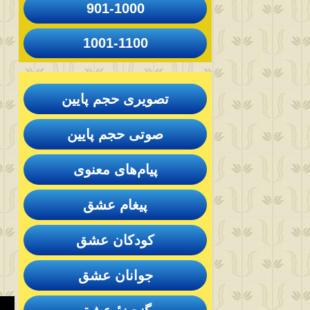
901-1000
1001-1100
تصویری حجم پایین
صوتی حجم پایین
پیام‌های معنوی
پیغام عشق
کودکان عشق
جوانان عشق