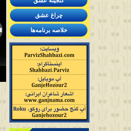
گنجینهٔ عشق
چراغ عشق
خلاصه برنامه‌ها