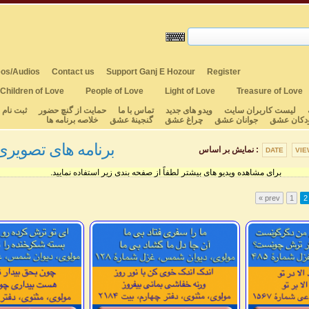
os/Audios
Contact us
Support Ganj E Hozour
Register
Children of Love
People of Love
Light of Love
Treasure of Love
لیست کاربران سایت
ویدو های جدید
تماس با ما
حمایت از گنچ حضور
ثبت نام
دکان عشق
جوانان عشق
چراغ عشق
گنجینهٔ عشق
خلاصه برنامه ها
برنامه های تصویری ۶۰۰ - ۰۱
نمایش بر اساس :
DATE
VIE
برای مشاهده ویدیو های بیشتر لطفاً از صفحه بندی زیر استفاده نمایید.
« prev
1
2