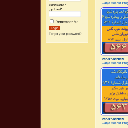
Ganje Hozour Prog
Password :
کلمه عبور
Remember Me
Forgot your password?
Parviz Shahbazi
Ganje Hozour Prog
Parviz Shahbazi
Ganje Hozour Prog