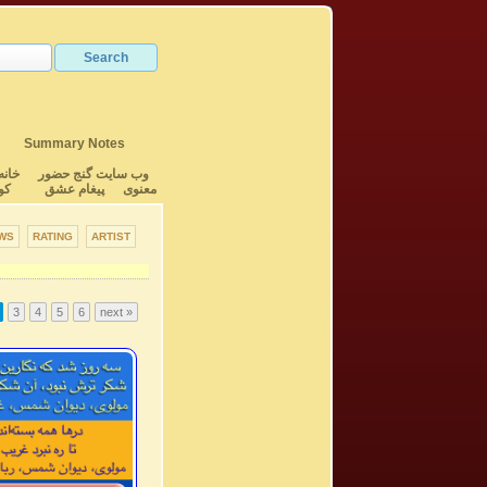
Summary Notes
وب سایت گنج حضور
خانه
معنوی
پیغام عشق
کو
WS
RATING
ARTIST
3
4
5
6
next »