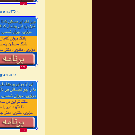
hot
gram #573 -...
hot
gram #570 -...
hot