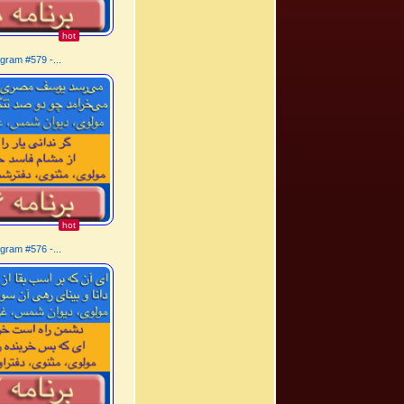
hot
gram #579 -...
hot
gram #576 -...