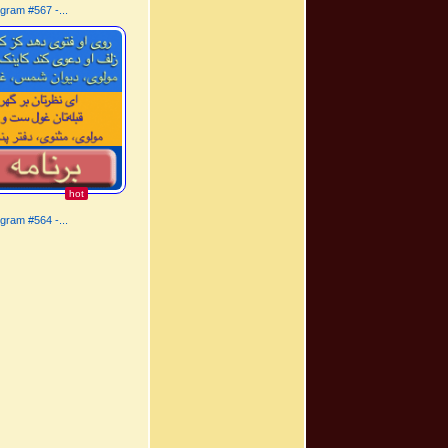
gram #567 -...
hot
gram #564 -...