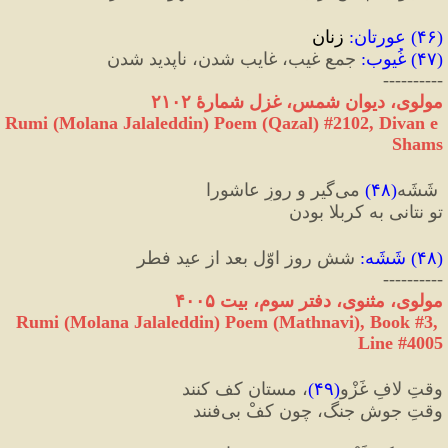
(
۴۶
) 
عورتان
:
 زنان
(
۴۷
) 
غُیوب
:
 جمع غیب، غایب شدن، ناپدید شدن
----------
مولوی، دیوان شمس، غزل شمارهٔ ۲۱۰۲
Rumi (Molana Jalaleddin) Poem (Qazal) #
2102
, Divan e 
Shams
 شَشَه
(
۴۸
)
 می‌گیر و روزِ عاشورا
تو نتانی به کربلا بودن
(
۴۸
) 
شَشَه
:
 شش روز اوّل بعد از عید فطر
----------
مولوی، مثنوی، دفتر سوم، بیت ۴۰۰۵
Rumi (Molana Jalaleddin) Poem (Mathnavi), Book #3, 
Line #4005
وقتِ لافِ غَزْو
(
۴۹
)
، مستان کف کنند
وقتِ جوش‌ جنگ‌، چون کفْ بی‌فنند