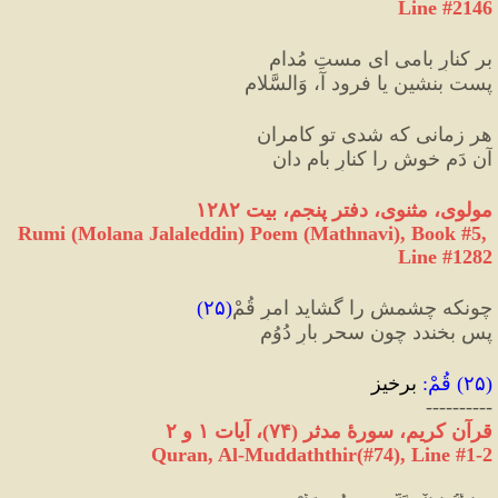
Line #2146
بر کنارِ بامی ای مستِ مُدام
پست بنشین یا فرود آ، وَالسَّلام
هر زمانی که شدی تو کامران
آن دَمِ خوش را کنارِ بام دان
مولوی، مثنوی، دفتر پنجم، بیت ۱۲۸۲
Rumi (Molana Jalaleddin) Poem (Mathnavi), Book #5, 
Line #1282
چونکه چشمش را گشاید امرِ قُمْ
(
۲۵
)
پس بخندد چون سحر بارِ دُوُم
(
۲۵
) 
قُمْ
:
 برخیز
----------
قرآن كريم، سورهٔ مدثر 
(
۷۴
)
، آيات ۱ و ۲
Quran, Al-Muddaththir(#74
), Line #
1-2