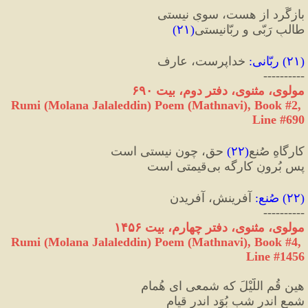
بازگَرد از هست، سویِ نیستی
طالبِ رَبّی و ربّانیستی
(
۲۱
)
(
۲۱
) 
ربّانی
:
 خداپرست، عارف
----------
مولوی، مثنوی، دفتر دوم، بیت ۶۹۰
Rumi (Molana Jalaleddin) Poem (Mathnavi), Book #2, 
Line #690
کارگاهِ صُنعِ
(
۲۲
)
 حق، چون نیستی است
پس بُرونِ کارگه بی‌قیمتی است
(
۲۲
) 
صُنع
:
 آفرینش، آفریدن
----------
مولوی، مثنوی، دفتر چهارم، بیت ۱۴۵۶
Rumi (Molana Jalaleddin) Poem (Mathnavi), Book #4, 
Line #1456
هین قُمِ اللَّیْلَ که شمعی ای هُمام
شمع اندر شب بُوَد اندر قیام