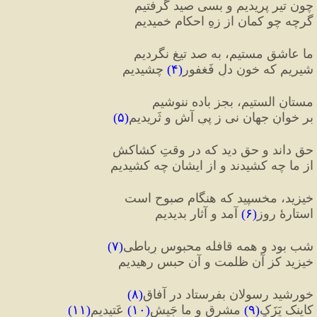
چون تیر پریدیم و بسی صید گرفتیم
گرچه چو کمان از زهِ احکام خمیدیم
ما عاشقِ مستیم، به صد تیغ نگردیم
شیریم که خونِ دلِ فَغفور
(
۴
)
 چشیدیم
مستانِ الستیم، بجز باده ننوشیم
بر خوانِ جهان نی ز پیِ آش و ثَریدیم
(
۵
)
حق داند و حق دید که در وقتِ کشاکش
از ما چه کشیدند و از ایشان چه کشیدیم
خیزید، مخسپید که هنگامِ صبوح است
استارهٔ روز
(
۶
)
 آمد و آثار بدیدیم
شب بود و همه قافله محبوسِ رِباطی
(
۷
)
خیزید کز آن ظلمت و آن حبس رهیدیم
خورشید رسولان بفرستاد در آفاق
(
۸
)
کاینک یَزَکِ
(
۹
)
 مشرق و ما جَیشِ
(
۱۰
)
 عَتیدیم
(
۱۱
)