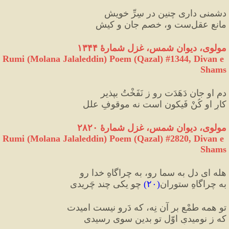
دشمنی داری چنین در سِرِّ خویش
مانعِ عقل‌ست و، خصمِ جان و کیش
مولوی، دیوان شمس، غزل شمارهٔ ۱۳۴۴
Rumi (Molana Jalaleddin) Poem (Qazal) #
1344
, Divan e 
Shams
دم او جان دَهَدَت رو ز نَفَخْتُ بپذیر
کارِ او کُنْ فَیکون‌ است نه موقوفِ علل
مولوی، دیوان شمس، غزل شمارهٔ ۲۸۲۰
Rumi (Molana Jalaleddin) Poem (Qazal) #
2820
, Divan e 
Shams
هله ای دل به سما رو، به چراگاهِ خدا رو
به چراگاهِ ستوران
(
۲۰
)
 چو یکی چند چَریدی
تو همه طمْع بر آن نِه، که دَرو نیست امیدت
که ز نومیدیِ اوّل تو بدین سوی رسیدی