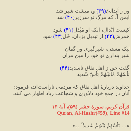
ور ز اَبدالیّ
(
۳۹
)
 و، میشَت شیر شد
ایمن آ، که مرگِ تو سرزیر
(
۴۰
)
 شد
کیست اَبْدال، آنکه او مُبْدَل
(
۴۱
)
 شود
خمرش
(
۴۲
)
 از تبدیلِ یزدان، خَل
(
۴۳
)
 شود
لیک مستی، شیرگیری وز گمان
شیر پنداری تو خود را هین مران
گفت حق ز اهلِ نفاقِ ناسَدید
(
۴۴
)
بَأسُهُمْ مٰابَیْنَهُمْ بَأسٌ شَدید
خداوند دربارهٔ اهل نفاق که مردمی ناراست‌اند، فرمود
:
آنان در جمع خود دلاوری و شجاعت زیاد اظهار می کنند.
قرآن کریم، سور
هٔ
 حشر 
(
۵۹
)
، آ
یهٔ
 ۱۴
Quran, Al-Hashr(#59
), Line #
14
«
… بَأْسُهُمْ بَيْنَهُمْ شَدِيدٌ ۚ
…
»