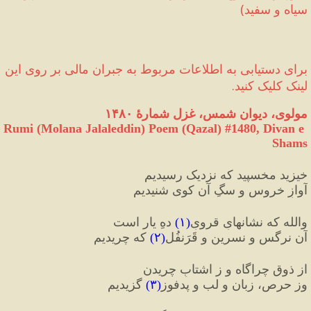
سیاه و سفید
)
برای دستیابی به اطلاعات مربوط به جبران مالی‌ بر روی این 
لینک کلیک کنید.
مولوی، دیوان شمس، غزل شمارهٔ ۱۴۸۰
Rumi (Molana Jalaleddin) Poem (Qazal) #
1480
, Divan e 
Shams
خیزید مخسپید که نزدیک رسیدیم
آوازِ خروس و سگِ آن کوی شنیدیم
والله که نشانهایِ قرویِ
(
۱
)
 دهِ یار است
آن نرگس و نسرین و قَرَنفُل
(
۲
)
 که چریدیم
از ذوقِ چراگاه و ز اشتابِ چریدن
وز حرص، زبان و لب و پدفوز
(
۳
)
 گزیدیم