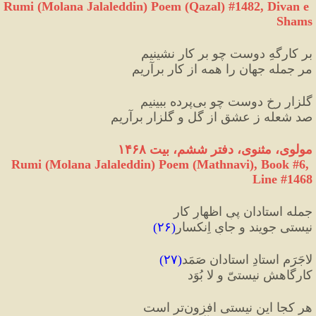
Rumi (Molana Jalaleddin) Poem (Qazal) #
1482
, Divan e 
Shams
بر کارگهِ دوست چو بر کار نشینیم
مر جمله جهان را همه از کار برآریم
گلزارِ رخِ دوست چو بی‌پرده ببینیم
صد شعله ز عشق از گل و گلزار برآریم
مولوی، مثنوی، دفتر ششم، بیت ۱۴۶۸
Rumi (Molana Jalaleddin) Poem (Mathnavi), Book #6, 
Line #1468
جمله استادان پیِ اظهارِ کار
نیستی جویند و جایِ اِنکسار
(
۲۶
)
لاجَرَم استادِ استادان صَمَد
(
۲۷
)
کارگاهش نیستیّ و لا بُوَد
هر کجا این نیستی افزون‌تر است