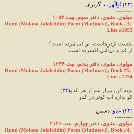
(
۲۳
) 
بُوالْهَرَب
:
 گریزان
----------
مولوی، مثنوی، دفتر سوم، بیت ۱۰۵۳
Rumi (Molana Jalaleddin) Poem (Mathnavi), Book #3, 
Line #1053
نفست اژدرهاست، او کی مُرده است؟
از غم و بی‌آلتی افسرده است
مولوی، مثنوی، دفتر پنجم، بیت ۱۲۳۴
Rumi (Molana Jalaleddin) Poem (Mathnavi), Book #5, 
Line #1234
توبه کن، بیزار شو از هر عَدو
(
۲۴
)
کو ندارد آبِ کوثر در کدو
(
۲۴
) 
عَدو
:
 دشمن
----------
مولوی، مثنوی، دفتر چهارم، بیت ۲۱۴۶
Rumi (Molana Jalaleddin) Poem (Mathnavi), Book #4, 