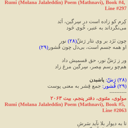
Rumi (Molana Jalaleddin) Poem (Mathnavi), Book #4, 
Line #297
کِرم کو زاده است در سِرگین، اَبَد
می‌نگرداند به عنبر، خُویِ خَود
چون نَزَد بر وی نثارِ رَشِّ
(
۲۸
)
 نور
او همه جسم است، بی‌دل چون قُشور
(
۲۹
)
ور زِ رَشِّ نور، حق قسمیش داد
هم‌چو رسمِ مِصر، سِرگین مرغ‌ زاد
(
۲۸
) 
رَشّ
:
 پاشیدن
(
۲۹
) 
قُشور
:
 جمع قِشر به معنی پوست
----------
مولوی، مثنوی، دفتر پنجم، بیت ۲۰۶۳
Rumi (Molana Jalaleddin) Poem (Mathnavi), Book #5, 
Line #2063
تا به دیوارِ بلا نآید سَرش  