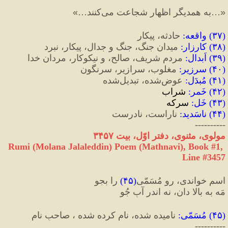
«
…به همدیگر اظهار شجاعت می‌کنند…
»
(
۳۷
) 
واقعه
:
 حادثه، پیکار
(
۳۸
) 
کارزار
:‌
 میدان جنگ، جنگ ‌و جدال، پیکار، نبرد
(
۳۹
) 
اَبدال
:
 مردم شریف، صالح، و نیکوکار، مردان خدا
(
۴۰
) 
سرزیر
:
 مغلوب، سرازیر، سرنگون
(
۴۱
) 
مُبدَل
:
 عوض‌شده، تبدیل‌شده
(
۴۲
) 
خَمر
:
 شراب
(
۴۳
) 
خَل
:
 سرکه
(
۴۴
) 
ناسَدید
:
 ناراست، نادرست
----------
مولوی، مثنوی، دفتر اوّل، بیت ۳۴۵۷
Rumi (Molana Jalaleddin) Poem (Mathnavi), Book #1, 
Line #3457
اسم خواندی، رو مُسَمّی
(
۴۵
)
 را بجو
مَه به بالا دان، نه اندر آبِ جُو
(
۴۵
) 
مُسَمّی
:
 نامیده شده، نام کرده شده ، صاحبِ نام
----------