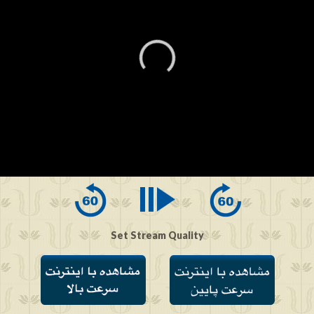
0
seconds
of
0
seconds
Set Stream Quality