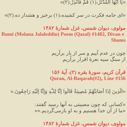
«
يَا أَيُّهَا الْمُدَّثِّرُ،
(
١
)
 قُمْ فَأَنْذِرْ.
(
٢
)
»
«
اى جامه فکرت در سر كشيده،
(
١
)
 برخيز و هشدار ده.
(
٢
)
»
مولوی، دیوان شمس، غزل شمارهٔ ۱۴۸۲
Rumi (Molana Jalaleddin) Poem (Qazal) #
1482
, Divan e 
Shams
چون در عدم آییم و سر از یار برآریم
از سنگِ سیه نعرهٔ اقرار برآریم
قرآن کریم، سورهٔ بقره 
(
۲
)
، آیهٔ ۱۵۶
Quran, Al-Baqarah(#2
), Line #
156
«
الَّذِينَ إِذَا أَصَابَتْهُمْ مُصِيبَةٌ قَالُوا إِنَّا لِلـَّهِ وَإِنَّا إِلَيْهِ رَاجِعُونَ.
»
«
كسانى كه چون مصيبتى به آنها رسيد گفتند
:
«
ما از آنِ خدا هستيم و به او بازمى‌گرديم.
»»
مولوی، دیوان شمس، غزل شمارهٔ ۱۴۸۲