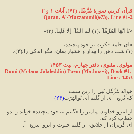
قرآن كريم، سورهٔ مُزَّمِّل 
(
۷۳
)
، آيات ۱ و ۲
Quran, Al-Muzzammil(#73
), Line #
1-2
«
يَا أَيُّهَا الْمُزَّمِّلُ،
(
١
)
 قُمِ اللَّيْلَ إِلَّا قَلِيلً.
(
٢
)
»
«
اى جامه فکرت بر خود پيچيده،
(
١
)
 شب ذهن را بیدار و هشیار بمان، مگر اندكى را.
(
٢
)
»
مولوی، مثنوی، دفتر چهارم، بیت ۱۴۵۳
Rumi (Molana Jalaleddin) Poem (Mathnavi), Book #4, 
Line #1453
خوانْد مُزَّمِّل نَبی را زین سبب
که بُرون آی از گلیم ای بُوالْهَرَب
(
۲۳
)
از اینرو خداوند، پیامبر را 
«
گلیم به خود پیچیده
»
 خواند و بدو 
خطاب کرد که
:
ای گُریزان از خلایق، از گلیمِ خلوت و انزوا بیرون‌ آ.