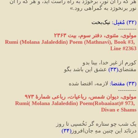
هر که را آن نور، برخورَد به راه راست آید، و هر که را آن 
نور برنخورَد به گمراهی رود.
»
(
۳۲
) 
مُقبِل
:
 نیک‌بخت
----------
مولوی، مثنوی، دفتر سوم، بیت ۲۳۶۳
Rumi (Molana Jalaleddin) Poem (Mathnavi), Book #3, 
Line #2363
کورم از غیر خدا، بینا بدو
مقتضایِ
(
۳۳
)
 عشق این باشد بگو
(
۳۳
) 
مقتضا
:
 لازمه، اقتضا شده
----------
مولوی، دیوان شمس، رباعیات، رباعی شمارهٔ ۹۷۳
Rumi( Molana Jalaleddin) Poem(Robaaiaat)# 973, 
Divan e Shams
یک شب چو ستاره گر نَخُسپی تا روز
درتابَد این چنین مهِ جان‌افروز
(
۳۴
)