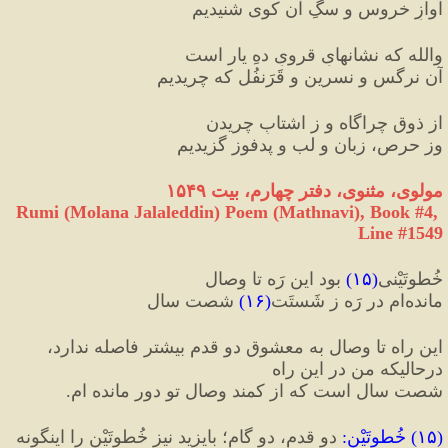
آوازِ خروس و سگِ آن کوی شنیدیم
والله که نشانهایِ قرویِ دهِ یار است
آن نرگس و نسرین و قَرَنفُل که چریدیم
از ذوقِ چراگاه و ز اشتابِ چریدن
وز حرص، زبان و لب و پدفوز گزیدیم
مولوی، مثنوی، دفتر چهارم، بیت ۱۵۴۹
Rumi (Molana Jalaleddin) Poem (Mathnavi), Book #4, 
Line #1549
خُطوتَیْنی
(
۱۵
)
 بود این رَه تا وِصال
مانده‌ام در رَه ز شَستَت
(
۱۶
)
 شصت سال
این راه تا وصال به معشوق دو قدم بیشتر فاصله ندارد، 
درحالیکه من در این راه 
شصت سال است که از کمند وصال تو دور مانده ام.
(
۱۵
) 
خُطوتَیْن
:
 دو قدم، دو گام؛ بایزید نیز خُطوتَیْن را اینگونه 