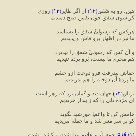
هین، رو به شَفَق
(
۱۲
)
 آر اگر طایرِ
(
۱۳
)
 روزی
کز سویِ شفق چون نَفَسِ صبح دمیدیم
هرکس که رسولیِّ شفق را بِشِناسد
ما نیز در اظهار بَرو فاش و پدیدیم
و آن کس که رسولیِّ شفق را نپذیرد
هم محرمِ ما نیست، بَرو پرده تنیدیم
خفاش نپذرفت فرو دوخت ازو چشم
ما پردهٔ آن دوخته را هم بدریدیم
تریاقِ
(
۱۴
)
 جهان دید و گمان برد که زهر است
ای مژده دلی را که ز پندار خریدیم
خامش کن تا واعظِ خورشید بگوید
کو بر سرِ منبر شد و ما جمله مریدیم
(
۱
)
 قَرْوْ
:
 جوی آب، علایم پیدا شدن و کشف شدن. 