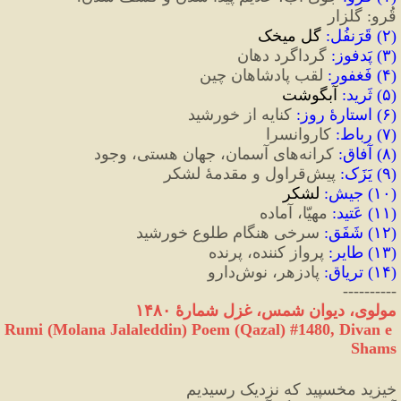
قُرو
:
 گلزار
(
۲
)
 قَرَنفُل
:
 گل میخک
(
۳
)
 پَدفوز
:
 گرداگرد دهان
(
۴
)
 فَغفور
:
 لقب پادشاهان چین
(
۵
)
 ثَرید
:
 آبگوشت
(
۶
)
 استارهٔ روز
:
 کنایه از خورشید
(
۷
)
 رِباط
:
 کاروانسرا
(
۸
)
 آفاق
:
 کرانه‌های آسمان، جهان هستی، وجود
(
۹
)
 یَزَک
:
 پیش‌قراول و مقدمهٔ لشکر
(
۱۰
)
 جیش
:
 لشکر
(
۱۱
)
 عَتید
:
 مهیّا، آماده
(
۱۲
)
 شَفَق
:
 سرخی هنگام طلوعِ خورشید
(
۱۳
)
 طایر
:
 پرواز کننده، پرنده
(
۱۴
)
 تریاق
:
 پادزهر، نوش‌دارو
----------
مولوی، دیوان شمس، غزل شمارهٔ ۱۴۸۰
Rumi (Molana Jalaleddin) Poem (Qazal) #
1480
, Divan e 
Shams
خیزید مخسپید که نزدیک رسیدیم