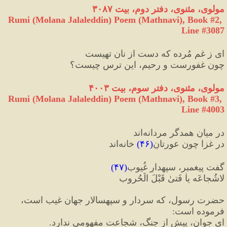
مولوی، مثنوی، دفتر دوم، بیت ۳۰۸۷
Rumi (Molana Jalaleddin) Poem (Mathnavi), Book #2, 
Line #3087
ای ز غم مُرده که دست از نان تهیست
چون غفورست و رحیم، این ترس چیست‏؟
مولوی، مثنوی، دفتر سوم، بیت ۴۰۰۳
Rumi (Molana Jalaleddin) Poem (Mathnavi), Book #3, 
Line #4003
در میانِ همدگر مردانه‌اند
در غزا چون عورتانِ
(
۴۶
)
 خانه‌اند
گفت پیغمبر، سپهدارِ غُیوب
(
۴۷
)
لاشُجاعَه یاٰ فَتیٰ قَبْلَ الْحُروب
حضرت رسول، که سردار و سپهسالار جهان غیب است، 
فرموده است
:
ای جوان، پیش از جنگ، شجاعت مفهومی ندارد.