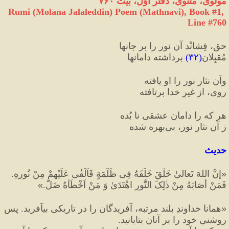
مولوی، مثنوی، دفتر اوّل، بیت ۷۶۰
Rumi (Molana Jalaleddin) Poem (Mathnavi), Book #1, 
Line #760
حق، فِشانْد آن نور را بر جانها
مُقبِلان
(
۳۲
)
 برداشته دامانها
وآن نثارِ نور را او یافته
روی، از غیرِ خدا برتافته
هر که را دامانِ عشقی نا بُده
ز آن نثارِ نور، بی‌بهره شده
حدیث
«
إِنَّ اللهَ تَعالیٰ خَلَقَ خَلْقَهُ فِی ظُلْمَةٍ فَاَلْقٰى عَلَيْهِمْ مِنْ نُورِهِ. 
فَمَنْ أَصَابَهُ مِنْ ذٰلِکَ النُّورِ اهْتَدَىٰ وَ مَنْ اَخْطَأَهُ ضَلَّ.
»
«
همانا خداوندِ بلند مرتبه، آفریدگان را در تاریکی بیآفرید. پس 
روشنیِ خود را بر آنان بتابانید. 