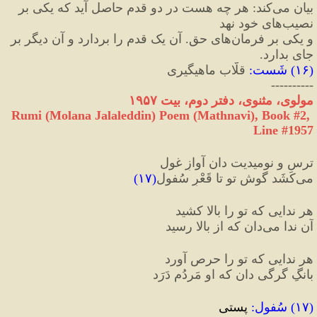
بیان می‌کند
:
 هر چه هست در دو قدم حاصل آید که یکی بر 
نصیب‌های خود نهد 
و یکی بر فرمان‌های حق. آن یک قدم را بردارد و آن دیگر بر 
جای بدارد.
(
۱۶
) 
شَست
:
 قلّاب ماهیگیری
----------
مولوی، مثنوی، دفتر دوم، بیت ١٩۵٧
Rumi (Molana Jalaleddin) Poem (Mathnavi), Book #2, 
Line #1957
ترس و نومیدیت دان آوازِ غول
می‌کَشَد گوشِ تو تا قَعْرِ سُفول
(
۱۷
)
هر ندایی که تو را بالا کشید
آن ندا می‌دان که از بالا رسید
هر ندایی که تو را حرص آورد
بانگِ گرگی دان که او مَردُم دَرَد
(
۱۷
) 
سُفول
:
 پستی