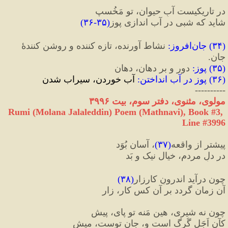
در تاریکیست آبِ حیوان، تو مَخُسپ
شاید که شبی در آب اندازی پوز
(
۳۵
-
۳۶
)
(
۳۴
) 
جان‌افروز
:
 نشاط ‌آورنده، تازه ‌کننده و روشن ‌کنندۀ 
جان.
(
۳۵
) 
پوز
:
 دور و بر دهان، دهان
(
۳۶
) 
پوز در آب انداختن
:
 آب خوردن، سیراب شدن
----------
مولوی، مثنوی، دفتر سوم، بیت ۳۹۹۶
Rumi (Molana Jalaleddin) Poem (Mathnavi), Book #3, 
Line #3996
پیشتر از واقعه
(
۳۷
)
، آسان بُوَد
در دلِ مردم، خیال نیک و بَد
چون درآید اندرونِ کارزار
(
۳۸
)
آن زمان گردد بر آن کس کار، زار
چون نه شیری، هین مَنه تو پای، پیش
کآن‌ اَجَل گُرگ است و، جانِ توست، میش