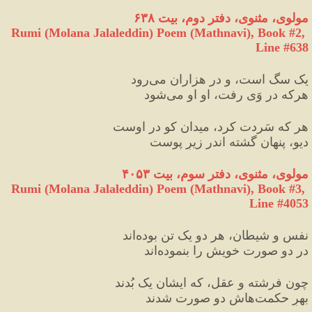
مولوی، مثنوی، دفتر دوم، بیت ۶۳۸
Rumi (Molana Jalaleddin) Poem (Mathnavi), Book #2, 
Line #638
یک سگ است، و در هزاران می‌‏رود
هرکه در وَی رفت، او او می‌‏شود
هر که سَردت کرد، می‏دان کو در اوست
دیو، پنهان گشته اندر زیرِ پوست‏
مولوی، مثنوی، دفتر سوم، بیت ۴۰۵۳
Rumi (Molana Jalaleddin) Poem (Mathnavi), Book #3, 
Line #4053
نفس و شیطان، هر دو یک‌ تن بوده‌اند
در دو صورت خویش را بنموده‌اند
چون فرشته و عقل، که ایشان یک بُدند
بهرِ حکمت‌هاش دو صورت شدند