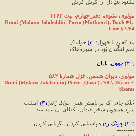
نشنود پندِ دل آن گوشِ کرش
مولوی، مثنوی، دفتر چهارم، بیت ۲۲۶۴
Rumi (Molana Jalaleddin) Poem (Mathnavi), Book #4, 
Line #2264
پند گفتن با جَهولِ
(
۳۰
)
 خوابناک
تخم افگندن بُوَد در شوره‌خاک
(
۳۰
) 
جَهول
:
 نادان
----------
مولوی، دیوان شمس، غزل شمارهٔ ۵۸۲
Rumi (Molana Jalaleddin) Poem (Qazal) #
582
, Divan e 
Shams
خُنُک جانی که بر بامَش همی چوبَک زَنَد
(
۳۱
)
 امشب
شود همچون سَحَر خندان، عَطایِ بی ‌عدد بیند
(
۳۱
) 
چوبَک زدن
:
 پاسبانی کردن، نگهبانی کردن
----------