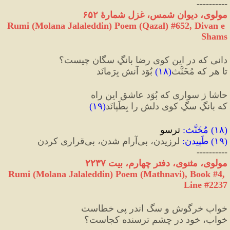
----------
مولوی، دیوان شمس، غزل شمارهٔ ۶۵۲
Rumi (Molana Jalaleddin) Poem (Qazal) #
652
, Divan e 
Shams
دانی که در این کوی رضا بانگِ سگان چیست؟
تا هر که مُخَنَّث
(
۱۸
)
 بُوَد آنش بِرَمانَد
حاشا ز سواری که بُوَد عاشقِ این راه
که بانگِ سگِ کوی دلش را بِطَپانَد
(
۱۹
)
(
۱۸
) 
مُخَنَّث
:
 ترسو
(
۱۹
) 
طَپیدن
:
 لرزیدن، بی‌آرام شدن، بی‌قراری کردن
----------
مولوی، مثنوی، دفتر چهارم، بیت ۲۲۳۷
Rumi (Molana Jalaleddin) Poem (Mathnavi), Book #4, 
Line #2237
خوابِ خرگوش و سگ اندر پی خطاست
خواب، خود در چشمِ ترسنده کجاست؟