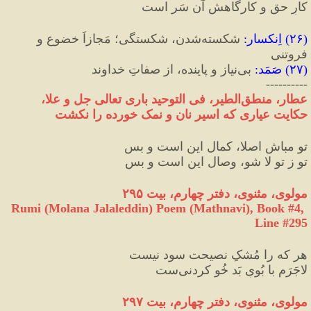
کارِ حق و کارگاهش آن سَر است
(
۲۶
) 
اِنکسار
:
 شکسته‌شدن، شکستگی؛ مَجازاً خضوع و 
فروتنی
(
۲۷
) 
صَمَد
:
 بی‌نیاز و پاینده، از صفاتِ خداوند
----------
عطار، منطق‌الطیر، فی التوحید باری تعالی جل و علا، 
حکایت عیاری که اسیر نان و نمک خورده را نکشت
تو مباش اصلا، کمال این است و بس
تو ز تو لا شو، وصال این است و بس
مولوی، مثنوی، دفتر چهارم، بیت ۲۹۵
Rumi (Molana Jalaleddin) Poem (Mathnavi), Book #4, 
Line #295
هر که را مُشکِ نصیحت سود نیست
لاجَرَم با بُویِ بَد خُو کردنی‌ست
مولوی، مثنوی، دفتر چهارم، بیت ۲۹۷