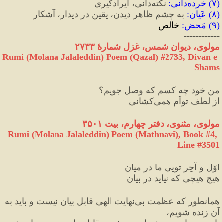
(
۷
)
 خرده‌دانی
:
 نکته‌دانی، ایرادگیری
(
۸
)
 عَیان
:
 به چشم ظاهر دیدن، یقین در دیدار، آشکار
(
۹
)
 مَحض
:
 خالص
------------
مولوی، دیوان شمس، غزل شمارهٔ ۲۷۳۳
Rumi (Molana Jalaleddin) Poem (Qazal) #
2733
, Divan e 
Shams
من خود چه کسم که وصل جویم؟
از لطف تواَم همی‌کشانی
مولوی، مثنوی، دفتر چهارم، بیت ۳۵۰۱
Rumi (Molana Jalaleddin) Poem (Mathnavi), Book #4, 
Line #3501
اوّل و آخِر تویی ما در میان
هیچ هیچی که نیاید در بیان
همانطور که عظمت بی‌نهایت الهی قابل بیان نیست و باید به 
آن زنده شویم، 