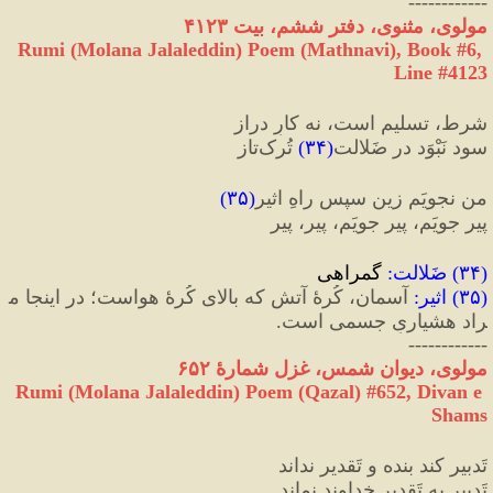
------------
مولوی، مثنوی، دفتر ششم، بیت ۴۱۲۳
Rumi (Molana Jalaleddin) Poem (Mathnavi), Book #6, 
Line #4123
شرط، تسلیم است، نه کارِ دراز
سود نَبْوَد در ضَلالت
(
۳۴
)
 تُرک‌تاز
من نجویَم زین سپس راهِ اثیر
(
۳۵
)
پیر جویَم، پیر جویَم، پیر، پیر
(
۳۴
)
 ضَلالت
:
 گمراهی
(
۳۵
)
 اثیر
:
 آسمان، کُرۀ آتش که بالای کُرۀ هواست؛ در اینجا م
راد هشیاریِ جسمی است.
------------
مولوی، دیوان شمس، غزل شمارهٔ ۶۵۲
Rumi (Molana Jalaleddin) Poem (Qazal) #
652
, Divan e 
Shams
تَدبیر کند بنده و تَقدیر نداند
تَدبیر به تَقدیرِ خداوند نماند