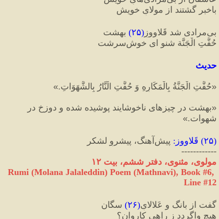
با‌خبر گشتند از مولایِ خویش
بی‌مرادی شد قَلاووزِ
(
۲۵
)
 بهشت
حُفَّتِ الْجَنَّة شنو ای خوش‌سرشت
حدیث
«
حُفَّتِ الْجَنَّةُ بِالْمَكَارِهِ وَ حُفَّتِ الْنَّارُ بِالشَّهَوَاتِ.
»
«
بهشت در چیزهای ناخوشایند پوشیده شده و دوزخ در 
شهوات.
»
(
۲۵
) 
قَلاووز
:
 پیش‌آهنگ، پیشروِ لشکر
------------
مولوی، مثنوی، دفتر ششم، بیت ۱۲
Rumi (Molana Jalaleddin) Poem (Mathnavi), Book #6, 
Line #12
گفت از بانگ و عَلالایِ
(
۲۶
)
 سگان
هیچ واگردد ز راهی کاروان؟