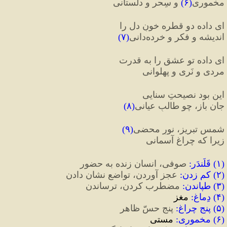
مخموری
(
۶
)
 و سِحر و دلستانی
ای داده دو قطره خونِ دل را
اندیشه و فکر و خرده‌دانی
(
۷
)
ای داده تو عشق را به قدرت
مردی و نَری و پهلوانی
این بود نصیحتِ سنایی
جان باز، چو طالبِ عیانی
(
۸
)
شمسِ تبریز، نورِ محضی
(
۹
)
زیرا که چراغِ آسمانی
(
۱
)
 قَلَندَر
:
 صوفی، انسان زنده به حضور
(
۲
)
 کم زدن
:
 عجز آوردن، تواضع نشان دادن
(
۳
)‌
 طپاندن
:
 مضطرب کردن، ترساندن
(
۴
)
 دِماغ
:
 مغز
(
۵
)
 پنج چراغ
:
 پنج حسّ ظاهر
(
۶
)
 مخموری
:
 مستی