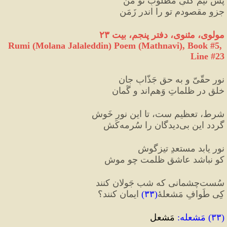
پس نیَم کلّیِ مطلوبِ تو من
جزوِ مقصودم تو را اندر زَمَن
مولوی، مثنوی، دفتر پنجم، بیت ۲۳
Rumi (Molana Jalaleddin) Poem (Mathnavi), Book #5, 
Line #23
نورِ حقّیّ و به حق جَذّابِ جان
خلق در ظلماتِ وَهم‌اند و گُمان
شرط، تعظیم ست، تا این نورِ خَوش
گردد این بی‌دیدگان را سُرمه‌کَش
نور یابد مستعدِ تیزگوش
کو نباشد عاشقِ ظلمت چو موش
سُست‌چشمانی که شب جَولان کنند
کِی طَوافِ مَشعلهٔ
(
۳۳
)
 ایمان کنند؟
(
۳۳
) 
مَشعله
:
 مَشعل