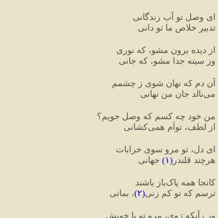
ای وصلِ تو آبِ زندگانی
تدبیرِ خلاصِ ما تو دانی
از دیده برون مشو، که نوری
وز سینه جدا مشو، که جانی
آن دم که نهان شوی ز چشمم
می‌نالد جانِ من نهانی
من خود چه کسم که وصل جویم؟
از لطف، تواَم همی‌کشانی
ای دل، تو مرو سویِ خرابات
هرچند قلندرِ
(
۱
)
 جهانی
کانجا همه پاک‌باز باشند
ترسم که تو کم زنی
(
۲
)
، بمانی
ور زآنکه رَوی، مرو تو با خویش