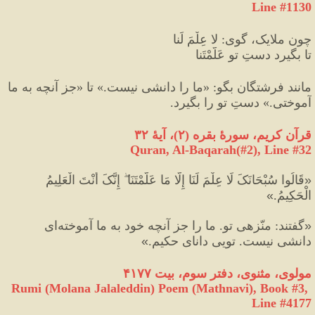
Line #1130
چون ملایک، گوی
:
 لا عِلْمَ لَنا
تا بگیرد دستِ تو عَلَّمْتَنا
مانند فرشتگان بگو
:
«
ما را دانشی نیست.
»
 تا 
«
جز آنچه به ما 
آموختی.
»
 دستِ تو را بگیرد.
قرآن کریم، سورهٔ بقره 
(
۲
)
، آیهٔ ۳۲
Quran, Al-Baqarah(#2
), Line #
32
«
قَالُوا سُبْحَانَکَ لَا عِلْمَ لَنَا إِلَّا مَا عَلَّمْتَنَا ۖ إِنَّکَ أَنْتَ الْعَلِيمُ 
الْحَكِيمُ.
»
«
گفتند
:
 منّزهى تو. ما را جز آنچه خود به ما آموخته‌اى 
دانشى نيست. تويى داناى حكيم.
»
مولوی، مثنوی، دفتر سوم، بیت ۴۱۷۷
Rumi (Molana Jalaleddin) Poem (Mathnavi), Book #3, 
Line #4177