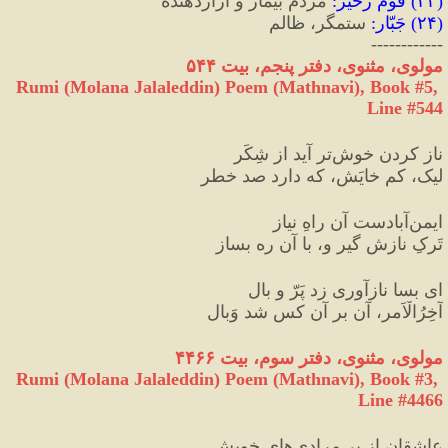
(
۲۳
) 
قومِ زَحیر
:
 مردم بیمار و آزاردهنده
(
۲۴
) 
جَبّار
:
 ستمگر، ظالم
------------
مولوی، مثنوی، دفتر پنجم، بیت ۵۴۴
Rumi (Molana Jalaleddin) Poem (Mathnavi), Book #5, 
Line #544
ناز کردن خوش‌تر آید از شِکَر
لیک، کم خایَش، که دارد صد خطر
ایمن‌آبادست آن راهِ نیاز
تَرکِ نازش گیر و، با آن ره بساز
ای بسا نازآوری زد پَرّ و بال
آخِرُالْاَمر، آن بر آن کس شد وَبال
مولوی، مثنوی، دفتر سوم، بیت ۴۴۶۶
Rumi (Molana Jalaleddin) Poem (Mathnavi), Book #3, 
Line #4466
عاشقان از بی‌مرادی‌هایِ خویش