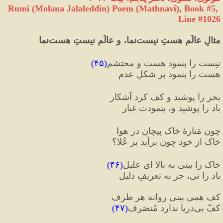
Rumi (Molana Jalaleddin) Poem (Mathnavi), Book #5, 
Line #1026
مثالِ عالَمِ هستِ نیست‌نما، و عالَمِ نیستِ هست‌نما
نیست را بنمود هست و محتشم
(
۴۵
)
هست را بنمود بر شکلِ عدم
بحر را پوشید و کف کرد آشکار
باد را پوشید و، بنمودت غبار
چون مَنارهٔ خاک پیچان در هوا 
خاک از خود چون برآید بر عُلا؟
خاک را بینی به بالا ای علیل
(
۴۶
)
باد را نی، جز به تعریفِ دلیل
کف همی ‌بینی روانه هر طرف
کفّ بی‌دریا ندارد مُنصَرف
(
۴۷
)