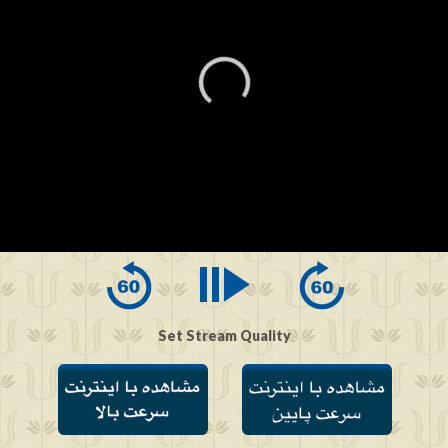
0
seconds
of
0
seconds
Set Stream Quality