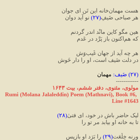
هست مهمان‌خانه این تَن ای جوان
هر صباحی ضَیفِ
(
۲۷
)
 نو آید دوان
هین مگو کاین مانْد اندر گردنم
که هم‌‌اکنون باز پَرَّد در عَدم
هر چه آید از جهان غَیب‌وَش
در دلت ضَیف‌ است، او را دار خَوش
(
۲۷
) 
ضَیف
:
 مهمان
------------
مولوی، مثنوی، دفتر ششم، بیت ١۶۴٣
Rumi (Molana Jalaleddin) Poem (Mathnavi), Book #6, 
Line #1643
لیک حاضر باش در خود، ای فتیٰ
(
۲۸
)
تا به خانه او بیابد مر تو را
ورنه خِلْعَت
(
۲۹
)
 را بَرَد او بازپس