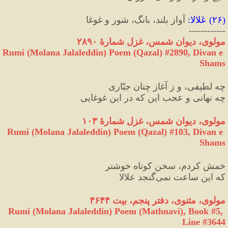
(
۲۶
) 
عَلالا
:
 آواز بلند، بانگ، شور و غوغا
------------
مولوی،‌ دیوان شمس، غزل شمارهٔ ۲۸۹۰
Rumi (Molana Jalaleddin) Poem (Qazal) #
2890
, Divan e 
Shams
چه لطیفی، و ز آغاز چنان جبّاری
چه نهانی و عجب این که در این غوغایی
مولوی، دیوان شمس، غزل شمارهٔ ۱۰۳
Rumi (Molana Jalaleddin) Poem (Qazal) #
103
, Divan e 
Shams
خمش کردم، سخن کوتاه خوشتر
که این ساعت نمی‌گنجد علالا
مولوی، مثنوی، دفتر پنجم، بیت ۳۶۴۴
Rumi (Molana Jalaleddin) Poem (Mathnavi), Book #5, 
Line #3644