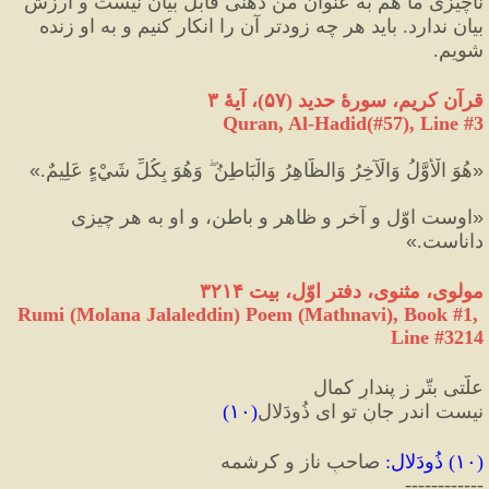
ناچیزی ما هم به عنوان من ذهنی قابل بیان نیست و ارزش 
بیان ندارد. باید هر چه زودتر آن را انکار کنیم و به او زنده 
شویم.
قرآن کریم، سورهٔ حدید 
(
۵۷
)
، آیهٔ ۳
Quran, Al-Hadid(#57
), Line #
3
«
هُوَ الْأَوَّلُ وَالْآخِرُ وَالظَّاهِرُ وَالْبَاطِنُ ۖ وَهُوَ بِكُلِّ شَيْءٍ عَلِيمٌ.
»
«
اوست اوّل و آخر و ظاهر و باطن، و او به هر چيزى 
داناست.
»
مولوی، مثنوی، دفتر اوّل، بیت ۳۲۱۴
Rumi (Molana Jalaleddin) Poem (Mathnavi), Book #1, 
Line #3214
علّتی بتّر ز پندارِ کمال
نیست اندر جانِ تو ای ذُودَلال
(
۱۰
)
(
۱۰
) 
ذُودَلال
:
 صاحبِ ناز و کرشمه
------------