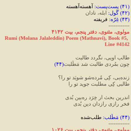
(
۴۱
) 
پست‌پست
:
 آهسته‌آهسته
(
۴۲
) 
گُول
:
 ابله، نادان
(
۴۳
) 
غِرّه
:
 فریفته
------------
مولوی، مثنوی، دفتر پنجم، بیت ۴۱۴۲
Rumi (Molana Jalaleddin) Poem (Mathnavi), Book #5, 
Line #4142
طالبِ اویی، نگردد طالبت
چون بمُردی طالبت شد مَطْلبت
(
۴۴
)
زنده‌یی، کِی مُرده‌شو شویَد تو را؟
طالبی کِی مطلبت جوید تو را
اندرین بحث ار خِرَد ره‌بین بُدی
فخرِ رازی رازدانِ دین بُدی
(
۴۴
) 
مَطْلب
:
 طلب‌شده
------------
مولوی، مثنوی، دفتر پنجم، بیت ۱۰۲۶