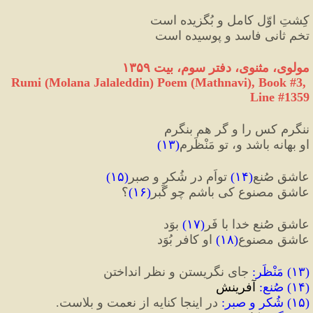
کِشتِ اوّل کامل و بُگزیده است
تخمِ ثانی فاسد و پوسیده است
مولوی، مثنوی، دفتر سوم، بیت ۱۳۵۹
Rumi (Molana Jalaleddin) Poem (Mathnavi), Book #3, 
Line #1359
ننگرم کس را و گر هم بنگرم
او بهانه باشد و، تو مَنْظَرم
(
۱۳
)
عاشقِ صُنعِ
(
۱۴
)
 تواَم در شُکر و صبر
(
۱۵
)
عاشقِ مصنوع کی باشم چو گَبر
(
۱۶
)
؟
عاشقِ صُنعِ خدا با فَر
(
۱۷
)
 بوَد
عاشقِ مصنوعِ
(
۱۸
)
 او کافر بُوَد
(
۱۳
) 
مَنْظَر
:
 جای نگریستن و نظر انداختن
(
۱۴
) 
صُنع
:
 آفرینش
(
۱۵
) 
شُکر و صبر
:
 در اینجا کنایه از نعمت و بلاست.