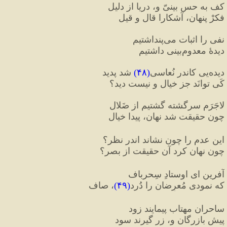
کف به حس بینیّ و، دریا از دلیل
فکرْ پنهان، آشکارا قال و قیل
نفی را اثبات می‌پنداشتیم
دیدهٔ معدوم‌بینی داشتیم
دیده‌یی کاندر نُعاسی
(
۴۸
)
 شد پدید
کَی توانَد جز خیال و نیست دید؟
لاجَرَم سرگشته گشتیم از ضَلال
چون حقیقت شد نهان، پیدا خیال
این عدم را چون نشاند اندر نظر؟
چون نهان کرد آن حقیقت از بصر؟
آفرین ای اوستادِ سِحرباف
که نمودی مُعرِضان را دُرد
(
۴۹
)
، صاف
ساحران مهتاب پیمایند زود
پیشِ بازرگان و، زر گیرند سود