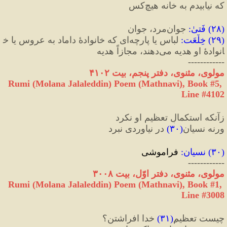
که نیابیدم به خانه‌ هیچ‌کس
(
۲۸
)
 فَتیٰ
:
 جوان‌مرد، جوان
(
۲۹
)
 خِلْعَت
:
 لباس یا پارچه‌ای که خانوادهٔ داماد به عروس یا خ
انوادهٔ او هدیه می‌دهند، مجازاً هدیه
------------
مولوی، مثنوی، دفتر پنجم، بیت ۴۱۰۲
Rumi (Molana Jalaleddin) Poem (Mathnavi), Book #5, 
Line #4102
زآنکه استکمالِ تعظیم او نکرد
ورنه نسیان
(
۳۰
)
 در نیاوردی نبرد
(
۳۰
) 
نسیان
:
 فراموشی
------------
مولوی، مثنوی، دفتر اوّل، بیت ۳۰۰۸
Rumi (Molana Jalaleddin) Poem (Mathnavi), Book #1, 
Line #3008
چیست تعظیم
(
۳۱
)
 خدا افراشتن؟