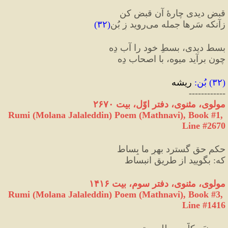
قبض دیدی چارهٔ آن قبض کن
زآنکه سَرها جمله می‌روید زِ بُن
(
۳۲
)
بسط دیدی، بسطِ خود را آب دِه
چون برآید میوه، با اصحاب دِه
(
۳۲
) 
بُن
:
 ریشه
------------
مولوی، مثنوی، دفتر اوّل، بیت ۲۶۷۰
Rumi (Molana Jalaleddin) Poem (Mathnavi), Book #1, 
Line #2670
حکمِ حق گسترد بهرِ ما بِساط
که
:
 بگویید از طریقِ انبساط
مولوی، مثنوی، دفتر سوم، بیت ۱۴۱۶
Rumi (Molana Jalaleddin) Poem (Mathnavi), Book #3, 
Line #1416