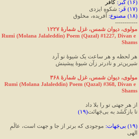
(
۱۶
) 
گبر
:
 کافر
(
۱۷
) 
فَر
:
 شکوهِ ایزدی
(
۱۸
) 
مصنوع
:
 آفریده، مخلوق
------------
مولوی، دیوان شمس، غزل شمارهٔ ۱۲۲۷
Rumi (Molana Jalaleddin) Poem (Qazal) #
1227
, Divan e 
Shams
هر لحظه و هر ساعت یک شیوهٔ نو آرد
شیرین‌تر و نادرتر زآن شیوهٔ پیشینش
مولوی، دیوان شمس، غزل شمارهٔ ۳۶۸
Rumi (Molana Jalaleddin) Poem (Qazal) #
368
, Divan e 
Shams
از هر جهتی تو را بلا داد
تا بازکَشَد به بی‌جَهاتَت
(
۱۹
)
(
۱۹
) 
بی‌جَهات
:
 موجودی که برتر از جا و جهت است، عالَمِ 
الهی