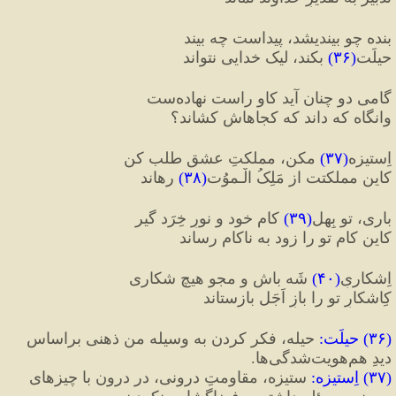
بنده چو بیندیشد، پیداست چه بیند
حیلَت
(
۳۶
)
 بکند، لیک خدایی نتواند
گامی دو چنان آید کاو راست نهاده‌ست
وانگاه که داند که کجاهاش کشاند؟
اِستیزه
(
۳۷
)
 مکن، مملکتِ عشق طلب کن
کاین مملکتت از مَلِکُ الْـموُت
(
۳۸
)
 رهاند
باری، تو بِهِل
(
۳۹
)
 کامِ خود و نورِ خِرَد گیر
کاین کام تو را زود به ناکام رساند
اِشکاریِ
(
۴۰
)
 شَه باش و مجو هیچ شکاری
کِاشکارِ تو را بازِ اَجَل بازستاند
(
۳۶
) 
حیلَت
:
 حیله، فکر کردن به وسیله من ذهنی براساس 
دیدِ هم‌هویت‌شدگی‌ها.
(
۳۷
) 
اِستیزه
:
 ستیزه، مقاومتِ درونی، در درون با چیزهای 