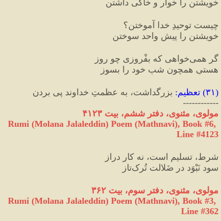
خویشتن را خوار و خاکی داشتن
چیست توحیدِ خدا آموختن؟
خویشتن را پیشِ واحد سوختن
گر همی‌خواهی که بفْروزی چو روز
هستیِ همچون شبِ خود را بسوز
(
۳۱
) 
تعظیم
:
 بزرگداشت، به عظمتِ خداوند پی بردن
------------
مولوی، مثنوی، دفتر ششم، بیت ۴۱۲۳
Rumi (Molana Jalaleddin) Poem (Mathnavi), Book #6, 
Line #4123
شرط، تسلیم است، نه کارِ دراز
سود نَبْوَد در ضَلالت تُرک‌تاز
مولوی، مثنوی، دفتر سوم، بیت ۳۶۲
Rumi (Molana Jalaleddin) Poem (Mathnavi), Book #3, 
Line #362