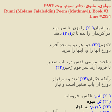
------------
مولوی، مثنوی، دفتر سوم، بیت ۲۹۹۴
Rumi (Molana Jalaleddin) Poem (Mathnavi), Book #3, 
Line #2994
مر لئیمان
(
۲۰
)
 را بزن، تا سر نهند
مر کریمان را بده تا بَر
(
۲۱
)
 دهند
لاجَرَم
(
۲۲
)
 حق هر دو مسجد آفرید
دوزخ آنها را و، اینها را مزید
ساخت موسی قدس در، بابِ صغیر
تا فرود آرند سر قومِ زَحیر
(
۲۳
)
زآنکه جبّاران
(
۲۴
)
 بُدند و سرفراز
دوزخ آن باب صغیر است و نیاز
(
۲۰
) 
لئیم
:
 ناکس، فرومایه
(
۲۱
) 
بَر
:
 میوه
(
۲۲
) 
لاجَرَم
:
 به ناچار