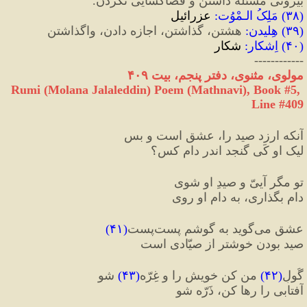
بیرونی مسئله داشتن و فضاگشایی نکردن.
(
۳۸
) 
مَلِکُ الـمْوُت
:
 عزرائیل
(
۳۹
) 
هِلیدن
:
 هشتن، گذاشتن، اجازه دادن، واگذاشتن
(
۴۰
) 
اِشکار
:
 شکار
------------
مولوی، مثنوی، دفتر پنجم، ‌بیت ۴۰۹
Rumi (Molana Jalaleddin) Poem (Mathnavi), Book #5, 
Line #409
آنکه ارزد صید را، عشق است و بس
لیک او کَی گنجد اندر دامِ کس؟
تو مگر آییّ و صیدِ او شوی
دام بگذاری، به دامِ او روی
عشق می‌گوید به گوشم پست‌پست
(
۴۱
)
صید بودن خوشتر از صیّادی است
گُولِ
(
۴۲
)
 من کن خویش را و غِرّه
(
۴۳
)
 شو
آفتابی را رها کن، ذَرّه شو