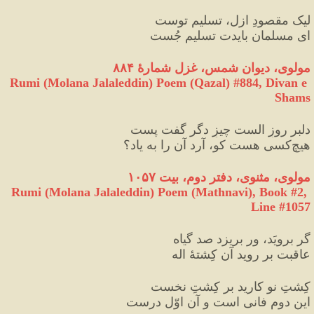
لیک مقصودِ ازل، تسلیمِ توست
ای مسلمان بایدت تسلیم جُست
مولوی، دیوان شمس، غزل شمارهٔ ۸۸۴
Rumi (Molana Jalaleddin) Poem (Qazal) #
884
, Divan e 
Shams
دلبر روزِ الست چیزِ دگر گفت پست
هیچ‌کسی هست کو، آرد آن را به یاد؟
مولوی، مثنوی، دفتر دوم، بیت ۱۰۵۷
Rumi (Molana Jalaleddin) Poem (Mathnavi), Book #2, 
Line #1057
گر برویَد، ور بریزد صد گیاه
عاقبت بر روید آن کِشتهٔ‏ اله‏
کِشتِ نو کارید بر کِشتِ نخست
این دوم فانی است و آن اوّل درست