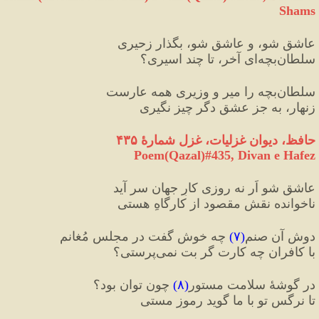
Shams
عاشق شو
،
 و عاشق شو، بگذار زحیری
سلطان‌بچه‌ای آخر، تا چند اسیری؟
سلطان‌بچه را میر و وزیری همه عارست
زنهار، به جز عشق دگر چیز نگیری
حافظ، دیوان غزلیات، غزل شمارهٔ ۴۳۵
Poem(Qazal)#435, Divan e Hafez
عاشق شو اَر نه روزی کارِ جهان سر آید
ناخوانده نقشِ مقصود از کارگاهِ هستی
دوش آن صنم
(
۷
)
 چه خوش گفت در مجلسِ مُغانم
با کافران چه کارت گر بت نمی‌پرستی؟
در گوشهٔ سلامت مستور
(
۸
)
 چون توان بود؟
تا نرگسِ تو با ما گوید رموزِ مستی