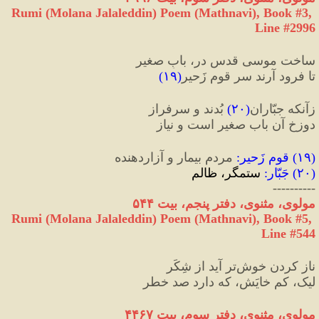
Rumi (Molana Jalaleddin) Poem (Mathnavi), Book #3, 
Line #2996
ساخت موسی قدس در، بابِ صغیر
تا فرود آرند سر قومِ زَحیر
(
۱۹
)
زآنکه جبّاران
(
۲۰
)
 بُدند و سرفراز
دوزخ آن باب صغیر است و نیاز
(
۱۹
) 
قوم زَحیر
:
 مردم بیمار و آزاردهنده
(
۲۰
) 
جَبّار
:
 ستمگر، ظالم
----------
مولوی، مثنوی، دفتر پنجم، بیت ۵۴۴
Rumi (Molana Jalaleddin) Poem (Mathnavi), Book #5, 
Line #544
ناز کردن خوش‌تر آید از شِکَر
لیک، کم خایَش، که دارد صد خطر
مولوی، مثنوی، دفتر سوم، بیت ۴۴۶۷