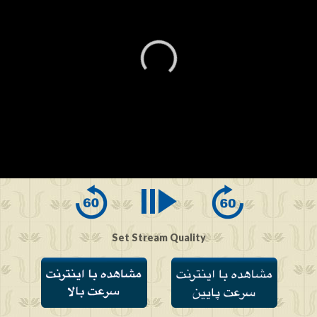
0
seconds
of
0
seconds
Set Stream Quality