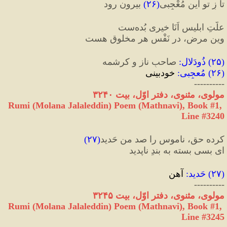
تا زِ تو این مُعْجِبی
(
۲۶
)
 بیرون رود
علّتِ ابلیس اَنَا خیری بُده‌ست
وین مرض، در نَفْسِ هر مخلوق هست
(
۲۵
) 
ذُودَلال
:
 صاحبِ ناز و کرشمه
(
۲۶
) 
مُعجِبی
:
 خودبینی
----------
مولوی، مثنوی، دفتر اوّل، بیت ۳۲۴۰
Rumi (Molana Jalaleddin) Poem (Mathnavi), Book #1, 
Line #3240
کرده حق، ناموس را صد من حَدید
(
۲۷
)
ای بسی بسته به بندِ ناپدید
(
۲۷
) 
حَدید
:
 آهن
----------
مولوی، مثنوی، دفتر اوّل، بیت ۳۲۴۵
Rumi (Molana Jalaleddin) Poem (Mathnavi), Book #1, 
Line #3245