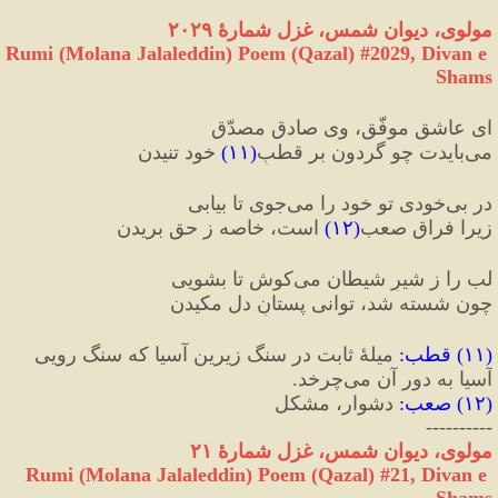
مولوی، دیوان شمس، غزل شمارهٔ ۲۰۲۹
Rumi (Molana Jalaleddin) Poem (Qazal) #
2029
, Divan e 
Shams
ای عاشقِ موفّق، وی صادقِ مصدّق
می‌بایدت چو گردون بر قطبِ
(
۱۱
)
 خود تنیدن
در بی‌خودی تو خود را می‌جوی تا بیابی
زیرا فراق صعب
(
۱۲
)
 است، خاصه ز حق بریدن
لب را ز شیرِ شیطان می‌کوش تا بشویی
چون شسته شد، توانی پستانِ دل مکیدن
(
۱۱
) 
قطب
:
 میلهٔ ثابت در سنگ زیرین آسیا که سنگ رویی 
آسیا به دور آن می‌چرخد.
(
۱۲
) 
صعب
:
 دشوار، مشکل
----------
مولوی، دیوان شمس، غزل شمارهٔ ۲۱
Rumi (Molana Jalaleddin) Poem (Qazal) #
21
, Divan e 
Shams