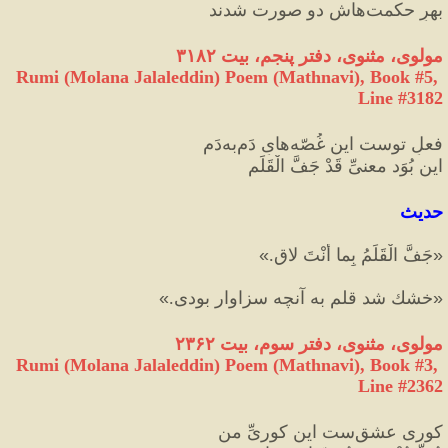
بهرِ حکمت‌هاش دو صورت شدند
مولوی، مثنوی، دفتر پنجم، بیت ۳۱۸۲
Rumi (Molana Jalaleddin) Poem (Mathnavi), Book #5, 
Line #3182
فعلِ توست این غُصّه‌هایِ دَم‌به‌دَم
این بُوَد معنیِّ قَدْ جَفَّ الْقَلَم
حدیث
«
جَفَّ الْقَلَمُ بِما أنْتَ لاقٍ.
»
«
خشك شد قلم به آنچه سزاوار بودی.
»
مولوی، مثنوی، دفتر سوم، بیت ۲۳۶۲
Rumi (Molana Jalaleddin) Poem (Mathnavi), Book #3, 
Line #2362
کوری عشق‌ست این کوریِّ من