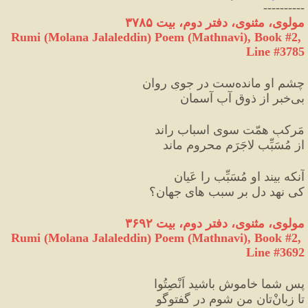
----------
مولوی، مثنوی، دفتر دوم، بیت ۳۷۸۵
Rumi (Molana Jalaleddin) Poem (Mathnavi), Book #2, 
Line #3785
چشمِ او مانده‌ست در جویِ روان
بی‌‌خبر از ذوقِ آبِ آسمان
مَرکبِ همّت سوی اسباب راند
از مُسَبِّب لاجَرَم محروم ماند
آنکه بیند او مُسَبِّب را عَیان
کی نهد دل بر سبب های جهان؟
مولوی، مثنوی، دفتر دوم، بیت ۳۶۹۲
Rumi (Molana Jalaleddin) Poem (Mathnavi), Book #2, 
Line #3692
پس شما خاموش باشید اَنْصِتُوا
تا زبانْ‌تان من شوم در گفت‏وگو