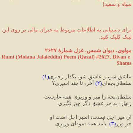
سیاه و سفید
)
برای دستیابی به اطلاعات مربوط به جبران مالی‌ بر روی این 
لینک کلیک کنید.
مولوی، دیوان شمس، غزل شمارهٔ ۲۶۲۷
Rumi (Molana Jalaleddin) Poem (Qazal) #
2627
, Divan e 
Shams
عاشق شو
،
 و عاشق شو، بگذار زحیری
(
۱
)
سلطان‌بچه‌ای
(
۲
)
 آخر، تا چند اسیری؟
سلطان‌بچه را میر و وزیری همه عارست
زنهار، به جز عشق دگر چیز نگیری
آن میرِ اجل نیست، اسیرِ اجل است او
جز وزر
(
۳
)
 نیامد همه سودایِ وزیری