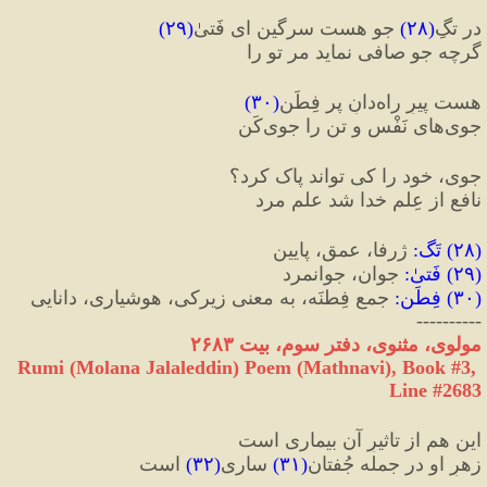
در تگِ
(
۲۸
)
 جو هست سرگین ای فَتیٰ
(
۲۹
)
گرچه جو صافی نماید مر تو را
هست پیرِ راه‌دانِ پر فِطَن
(
۳۰
)
جوی‌های نَفْس و تن را جوی‌کَن
جوی، خود را کی تواند پاک کرد؟
نافع از عِلمِ خدا شد علمِ مرد
(
۲۸
) 
تَگ
:
 ژرفا، عمق، پایین
(
۲۹
) 
فَتیٰ
:
 جوان، جوانمرد
(
۳۰
) 
فِطَن
:
 جمع فِطنَه، به معنی زیرکی، هوشیاری، دانایی
----------
مولوی، مثنوی، دفتر سوم، بیت ۲۶۸۳
Rumi (Molana Jalaleddin) Poem (Mathnavi), Book #3, 
Line #2683
این هم از تاثیرِ آن بیماری است
زهرِ او در جمله جُفتان
(
۳۱
)
 ساری
(
۳۲
)
 است