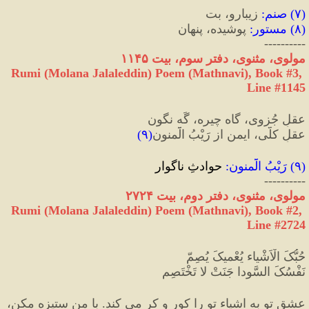
(
۷
) 
صنم
:
 زیبارو، بت
(
۸
) 
مستور
:
 پوشیده، پنهان
----------
مولوی، مثنوی، دفتر سوم
،
 بیت ۱۱۴۵
Rumi (Molana Jalaleddin) Poem (Mathnavi), Book #3, 
Line #1145
عقلِ جُزوی، گاه چیره، گَه نگون
عقلِ کلّی، ایمن از رَیْبُ الَْمنون
(
۹
)
(
۹
) 
رَیْبُ الَْمنون
:
 حوادثِ ناگوار
----------
مولوی، مثنوی، دفتر دوم، بیت ۲۷۲۴
Rumi (Molana Jalaleddin) Poem (Mathnavi), Book #2, 
Line #2724
حُبُّکَ الْاَشْیاء یُعْمیکَ یُصِمّ
نَفْسُکَ السَّودا جَنَتْ لا تَخْتَصِم
عشق تو به اشياء تو را كور و كر می کند. با من ستیزه مکن، 