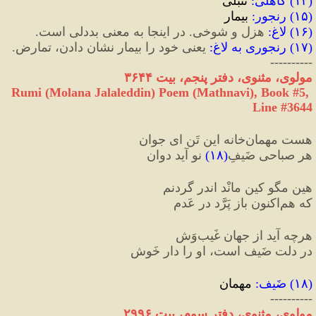
(
۱۴
) 
کاهلی
:
 تنبلی
(
۱۵
) 
رنجور
:
 بیمار
(
۱۶
) 
لاغ
:
 هزل و شوخی. در اینجا به معنی بددلی است.
(
۱۷
) 
رنجوری به لاغ
:
 یعنی خود را بیمار نشان دادن، تمارض.
----------
مولوی، مثنوی، دفتر پنجم، بیت ۳۶۴۴
Rumi (Molana Jalaleddin) Poem (Mathnavi), Book #5, 
Line #3644
هست مهمان‌خانه این تَن ای جوان
هر صباحی ضَیفِ
(
۱۸
)
 نو آید دوان
هین مگو کین مانْد اندر گردنم
که هم‌اکنون باز پَرَّد در عَدم
هرچه آید از جهان غَیب‌وَش
در دلت ضَیف است، او را دار خَوش
(
۱۸
) 
ضَیف
:
 مهمان
----------
مولوی، مثنوی، دفتر سوم، بیت ۲۹۹۶