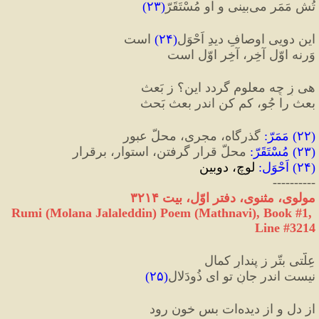
تُش مَمَر می‌بینی و او مُسْتَقَرّ
(
۲۳
)
این دویی اوصافِ دیدِ اَحْوَل
(
۲۴
)
 است
وَرنه اوّل آخِر، آخِر اوّل است
هی زِ چِه معلوم گردد این؟ ز بَعث
بعث را جُو، کم کن اندر بعث بَحث
(
۲۲
) 
مَمَرّ
:
 گذرگاه، مجری، محلّ عبور
(
۲۳
) 
مُسْتَقَرّ
:
 محلّ قرار گرفتن، استوار، برقرار
(
۲۴
) 
اَحْوَل
:
 لوچ، دوبین
----------
مولوی، مثنوی، دفتر اوّل، بیت ۳۲۱۴
Rumi (Molana Jalaleddin) Poem (Mathnavi), Book #1, 
Line #3214
عِلّتی بتّر ز پندارِ کمال
نیست اندر جانِ تو ای ذُودَلال
(
۲۵
)
از دل و از دیده‌ات بس خون رود