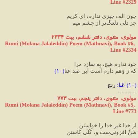
Line #2329
چون الف چیزی ندارم، ای کریم
جز دلی دلتنگ‌تر از چشمِ میم
مولوی، مثنوی، دفتر ششم، بیت ٢٣٣۴
Rumi (Molana Jalaleddin) Poem (Mathnavi), Book #6, 
Line #2334
خود ندارم هیچ، بِه سازد مرا
که ز وَهمِ دارم است این صد عَنا
(
۱۰
)
(
۱۰
) 
عَنا
:
 رنج
----------
مولوی، مثنوی، دفتر 
پنجم
، بیت ۷۷۳
Rumi (Molana Jalaleddin) Poem (Mathnavi), Book #5, 
Line #773
از خدا غیرِ خدا را خواستن
ظنِّ افزونی‌ست و
،
 کُلّی کاستن