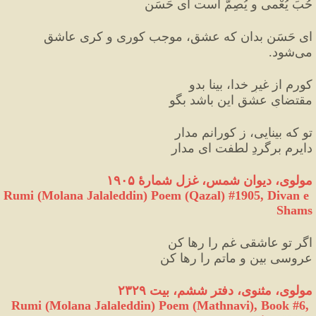
حُبِّ یُعْمی و یُصِمّ است ای حَسَن
ای حَسَن بدان که عشق، موجب کوری و کری عاشق 
می‌شود.
کورم از غیرِ خدا، بینا بدو
مقتضایِ عشق این باشد بگو
تو که بینایی، ز کورانم مدار
دایرم برگردِ لطفت ای مدار
مولوی، دیوان شمس، غزل شمارهٔ ۱۹۰۵
Rumi (Molana Jalaleddin) Poem (Qazal) #
1905
, Divan e 
Shams
اگر تو عاشقی غم را رها کن
عروسی بین و ماتم را رها کن
مولوی، مثنوی، دفتر ششم، بیت ٢٣٢٩
Rumi (Molana Jalaleddin) Poem (Mathnavi), Book #6, 