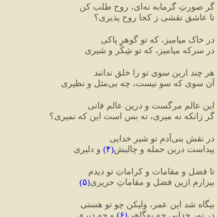
گر صورتِ گرمابه نه‌ای، روح طلب کن
تا عاشقِ نقشی ز کجا روح پذیری؟
در خاک میامیز، که تو گوهرِ پاکی
در سرکه میامیز، که تو شِکّر و شیری
هر چند ازین سوی تو را خلق ندانند
آن سوی که سو نیست، چه بی‌مثل و نظیری
این عالمِ مرگست و درین عالمِ فانی
گر زانکه نه میری، نه بس است این که نمیری؟
در نقشِ بنی‌آدم تو شیرِ خدایی
پیداست درین حمله و چالیش
(
۴
)
 و دلیری
تا فضل و مقامات و کراماتِ تو دیدم
بیزارم ازین فضل و مقاماتِ حریری
(
۵
)
بیگاه شد این عمر، ولیکن چو تو هستی
در نورِ خدایی چه به‌گاهی
(
۶
)
 و چه دیری