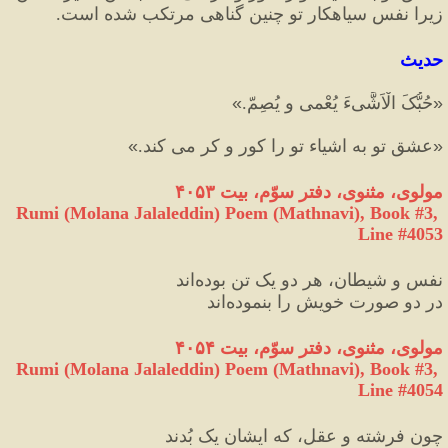
زیرا نفس سیاهکار تو چنین گناهی مرتکب شده است.
حدیث
«
حُبُّکَ الْاَشَّیءَ یُعْمی و یُصِمّ.
»
«
عشق تو به اشياء تو را كور و كر می کند.
»
مولوی، مثنوی، دفتر سوّم، بیت ۴۰۵۳
Rumi (Molana Jalaleddin) Poem (Mathnavi), Book #3, 
Line #4053
نفس و شیطان، هر دو یک‌ تن بوده‌اند
در دو صورت خویش را بنموده‌اند
مولوی، مثنوی، دفتر سوّم، بیت ۴۰۵۴
Rumi (Molana Jalaleddin) Poem (Mathnavi), Book #3, 
Line #4054
چون فرشته و عقل، که ایشان یک بُدند