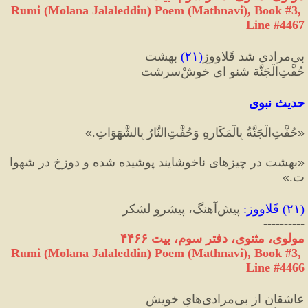
Rumi (Molana Jalaleddin) Poem (Mathnavi), Book #3, 
Line #4467
بی‌مرادی شد قَلاووزِ
(
۲۱
)
 بهشت
حُفَّتِ‌الْجَنَّة شنو ای خوشْ‌سرشت
حدیث نبوی
«
حُفَّتِ‌الْجَنَّةُ بِالْمَكَارِهِ وَحُفَّتِ‌النَّارُ بِالشَّهَوَاتِ.
»
«
بهشت در چیزهای ناخوشایند پوشیده شده و دوزخ در شهوا
ت.
»
(
۲۱
) 
قَلاووز
:
 پیش‌آهنگ، پیشروِ لشکر
----------
مولوی، مثنوی، دفتر سوم، بیت ۴۴۶۶
Rumi (Molana Jalaleddin) Poem (Mathnavi), Book #3, 
Line #4466
عاشقان از بی‌مرادی‌هایِ خویش