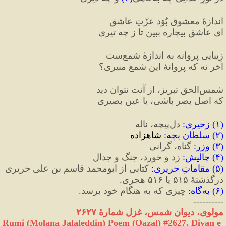
اندازهٔ معشوق بُوَد عزّتِ عاشق
ای عاشقِ بیچاره ببین تا ز چه تیری
زیباییِ پروانه به اندازهٔ شمع‌ست
آخر نه که پروانهٔ این شمعِ منیری؟
شمس‌الحق تبریز، از آنت نتوان دید
که اصلِ بصر باشی، یا عینِ بصیری
(
۱
) 
زحیری
:
 دل‌پیچه، ناله
(
۲
) 
سلطان بچه
:
 شاهزاده
(
۳
) 
وزر
:
 گناه، گرانی
(
۴
) 
چالیش
:
 زد و خورد، جنگ و جدال
(
۵
) 
مقاماتِ حریری
:
 کتابی از ابومحمد قاسم بن علی حریری 
درگذشتهٔ ۵۱۵ یا ۵۱۶ هجری.
(
۶
) 
به‌گاه
:
 چیزی که به هنگام خود برسد.
----------
مولوی، دیوان شمس، غزل شمارهٔ ۲۶۲۷
Rumi (Molana Jalaleddin) Poem (Qazal) #
2627
, Divan e 