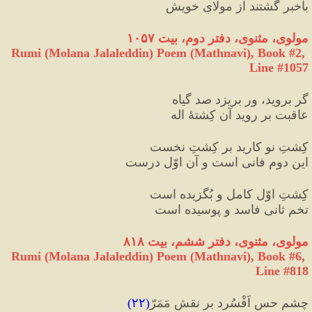
با‌خبر گشتند از مولایِ خویش
مولوی، مثنوی، دفتر دوم، بیت ۱۰۵۷
Rumi (Molana Jalaleddin) Poem (Mathnavi), Book #2, 
Line #1057
گر بروید، ور بریزد صد گیاه
عاقبت بر روید آن کِشتهٔ اله
کِشتِ نو کارید بر کِشتِ نخست
این دوم فانی است و آن اوّل درست
کِشتِ اوّل کامل و بُگزیده است
تخمِ ثانی فاسد و پوسیده است
مولوی، مثنوی، دفتر ششم، بیت ۸۱۸
Rumi (Molana Jalaleddin) Poem (Mathnavi), Book #6, 
Line #818
چشمِ حس اَفْسُرد بر نقشِ مَمَرّ
(
۲۲
)