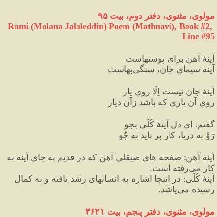
مولوی، مثنوی، دفتر دوم، بیت ۹۵
Rumi (Molana Jalaleddin) Poem (Mathnavi), Book #2, 
Line #95
آینهٔ آهن برای پوستهاست
آینهٔ سیمایِ جان، سنگی‌بهاست
آینهٔ جان نیست اِلّا رویِ یار
رویِ آن یاری که باشد زآن دیار
گفتم
:
 ای دل آینهٔ کُلّی بجو
رَوْ به دریا، کار بر ناید به جُو
آینهٔ آهن
:
 صفحه های صیقلی آهن که در قدیم به جای آینه به 
کار می‌رفته است.
آینهٔ کُلّی
:
 در اینجا اشاره به انسانهای رشد یافته و به کمال 
رسیده می‌یاشد.
مولوی، مثنوی، دفتر پنجم، بیت ۳۶۲۱