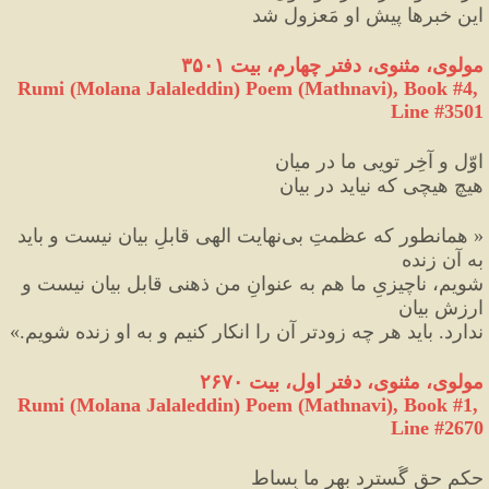
این خبرها پیشِ او مَعزول شد
مولوی، مثنوی، دفتر چهارم، بیت ۳۵۰۱
Rumi (Molana Jalaleddin) Poem (Mathnavi), Book #4, 
Line #3501
اوّل و آخِر تویی ما در میان
هیچ هیچی که نیاید در بیان
«
 همانطور که عظمتِ بی‌نهایت الهی قابلِ بیان نیست و باید 
به آن زنده
شویم، ناچیزیِ ما هم به عنوانِ من ذهنی قابل بیان نیست و 
ارزشِ بیان
ندارد. باید هر چه زودتر آن را انکار کنیم و به او زنده شویم.
»
مولوی، مثنوی، دفتر اول، بیت ۲۶۷۰
Rumi (Molana Jalaleddin) Poem (Mathnavi), Book #1, 
Line #2670
حکمِ حق گُسترد بهر ما بِساط