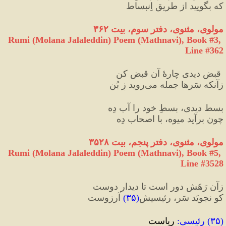
که بگویید از طریقِ اِنبساط
مولوی، مثنوی، دفتر سوم، بیت ۳۶۲
Rumi (Molana Jalaleddin) Poem (Mathnavi), Book #3, 
Line #362
 قبض دیدی چارهٔ آن قبض کن
زآنکه سَرها جمله می‌روید زِ بُن
بسط دیدی، بسطِ خود را آب دِه
چون برآید میوه، با اصحاب دِه
مولوی، مثنوی، دفتر پنجم، بیت ۳۵۲۸
Rumi (Molana Jalaleddin) Poem (Mathnavi), Book #5, 
Line #3528
زآن رَهَش دور است تا دیدارِ دوست
کو نجویَد سَر، رئیسیش
(
۳۵
)
 آرزوست
(
۳۵
) 
رئیسی
:
 ریاست