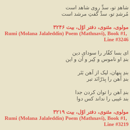
شاهدِ تو، سدِّ رویِ شاهد است
مُرشدِ تو، سدِّ گفتِ مرشد است
مولوی، مثنوی، دفتر اوّل، بیت ۳۲۴۶
Rumi (Molana Jalaleddin) Poem (Mathnavi), Book #1, 
Line #3246
ای بسا کفّار را سودایِ دین
بندِ او ناموس و کِبر و آن و این
بندِ پنهان، لیک از آهن بَتَر
بندِ آهن را بِدَرّانَد تبر
بندِ آهن را توان کردن جدا
بند غیبی را نداند کس دوا
مولوی، مثنوی، دفتر اوّل، بیت ۳۲۱۹
Rumi (Molana Jalaleddin) Poem (Mathnavi), Book #1, 
Line #3219