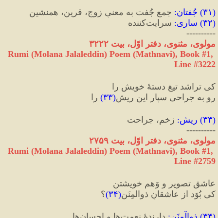
(
۳۱
) 
جُفتان
:
 جمعِ جُفت به معنیِ زوج، قرین، همنشین
(
۳۲
) 
ساری
:
 سرایت‌کننده
----------
مولوی، مثنوی، دفتر اوّل، بیت ۳۲۲۲
Rumi (Molana Jalaleddin) Poem (Mathnavi), Book #1, 
Line #3222
کی تراشد تیغ دستهٔ خویش را
رو به جراحی سپار این ریش
(
۳۳
)
 را
(
۳۳
) 
ریش
:
 زخم، جراحت
----------
مولوی، مثنوی، دفتر اوّل، بیت ۲۷۵۹
Rumi (Molana Jalaleddin) Poem (Mathnavi), Book #1, 
Line #2759
عاشقِ تصویر و وَهمِ خویشتن
کی بُوَد از عاشقانِ ذوالمِنَن
(
۳۴
)
؟
(
۳۴
) 
ذوالْمِنَن
:
 دارندهٔ نعمت‌ها و احسان‌ها