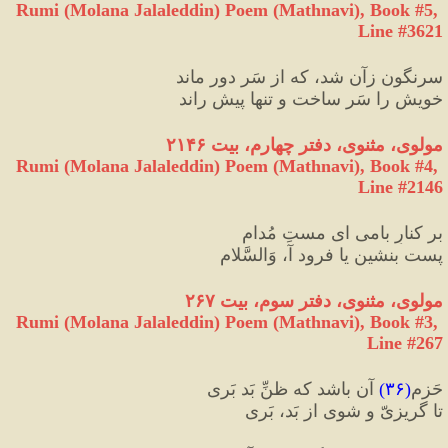
Rumi (Molana Jalaleddin) Poem (Mathnavi), Book #5, 
Line #3621
سرنگون زآن شد، که از سَر دور ماند
خویش را سَر ساخت و تنها پیش راند
مولوی، مثنوی، دفتر چهارم، بیت ۲۱۴۶
Rumi (Molana Jalaleddin) Poem (Mathnavi), Book #4, 
Line #2146
بر کنارِ بامی ای مستِ مُدام 
پست بنشین یا فرود آ، وَالسَّلام
مولوی، مثنوی، دفتر سوم، بیت ۲۶۷
Rumi (Molana Jalaleddin) Poem (Mathnavi), Book #3, 
Line #267
حَزم
(
۳۶
)
 آن باشد که ظنِّ بَد بَری
تا گریزیّ و شوی از بَد، بَری 