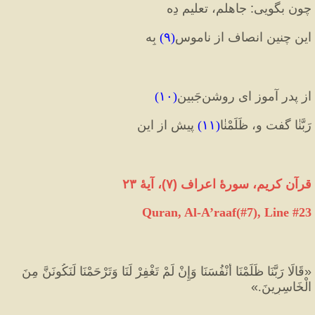
چون بگویی
:
 جاهلم، تعلیم دِه 
این چنین انصاف از ناموس
(
۹
)
 بِه
از پدر آموز ای روشن‌جَبین
(
۱۰
)
رَبَّنٰا گفت و، ظَلَمْنٰا
(
۱۱
)
 پیش از این
قرآن کریم، سورهٔ اعراف 
(
۷
)
، آیهٔ ۲۳
Quran, Al-A’raaf(#7
), Line #
23
«
قَالَا رَبَّنَا ظَلَمْنَا أَنْفُسَنَا وَإِنْ لَمْ تَغْفِرْ لَنَا وَتَرْحَمْنَا لَنَكُونَنَّ مِنَ 
الْخَاسِرِينَ.
»