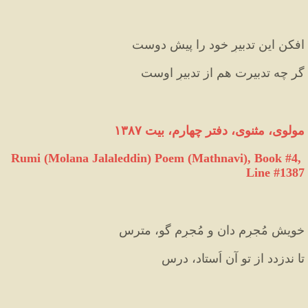
افکن این تدبیرِ خود را پیشِ دوست  
گر چه تدبیرت هم از تدبیرِ اوست‏
مولوی، مثنوی، دفتر چهارم، بیت ۱۳۸۷
Rumi (Molana Jalaleddin) Poem (Mathnavi), Book #4, 
Line #1387
خویش مُجرِم دان و مُجرِم گو، مترس 
تا ندزدد از تو آن اُستاد، درس