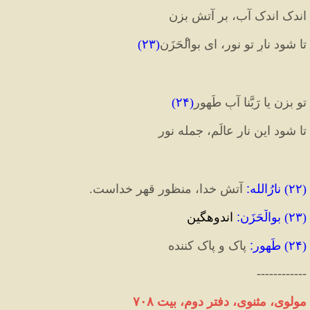
اندک اندک آب، بر آتش بزن
تا شود نارِ تو نور، ای بوال
حَزَن
(
۲۳
)
تو بزن یا رَبَّنا آبِ طَهور
(
۲۴
)
تا شود این نارِ عالَم، جمله نور
(
۲۲
) 
نارُالله
:
 آتش خدا، منظور قهر خداست.
(
۲۳
) 
بوالْحَزَن
:
 اندوهگین
(
۲۴
) 
طَهور
:
 پاک و پاک کننده
------------
مولوی، مثنوی، دفتر دوم، بیت ۷۰۸