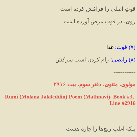
قوتِ اصلی را فرامُش کرده است
روی، در قوتِ مرض آورده است‏
(
۷
) 
قوت
:
 غذا
(
۸
) 
رایضی
:‌
 رام کردنِ اسبِ سرکش
------------
مولوی، مثنوی، دفتر سوم، بیت ۲۹۱۶
Rumi (Molana Jalaleddin) Poem (Mathnavi), Book #3, 
Line #2916
بلکه اغلب رنج‌ها را چاره هست  