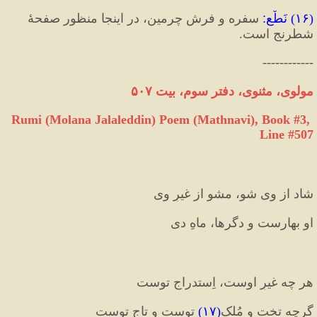
(
۱۶
) 
نَطْع
:
 سفره و فرش چرمین، در اینجا منظور صفحهٔ 
شطرنج است.
------------
مولوی، مثنوی، دفتر سوم، بیت ۵۰۷
Rumi (Molana Jalaleddin) Poem (Mathnavi), Book #3, 
Line #507
شاد از وی شو، مشو از غیرِ وی
او بهارست و دگرها، ماهِ دی
هر چه غیرِ اوست، اِستدراجِ توست
گرچه تخت و مُلک
(
۱۷
)
 توست و تاجِ توست