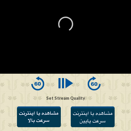
0
seconds
of
0
seconds
Set Stream Quality