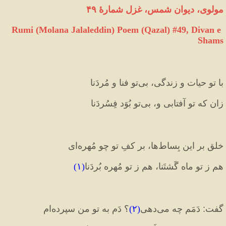
مولوی، دیوان شمس، غزل شمارهٔ ۴۹
Rumi (Molana Jalaleddin) Poem (Qazal) #
49
, Divan e 
Shams
با تو حیات و زندگی، بی‌تو فنا و مُردَنا
زان که تو آفتابی و، بی‌تو بُوَد فِسُردَنا
خلق بر این بِساط‌ها، بر کفِ تو چو مُهره‌ای
هم ز تو ماه گَشتَنا، هم ز تو مُهره بُردَنا
(
۱
)
گفت
:
 دَمَم چه می‌دهی
(
۲
)
؟ دَم به تو من سپرده‌ام