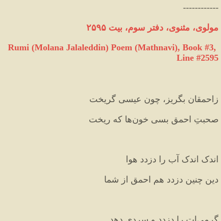
------------
مولوی، مثنوی، دفتر سوم، بیت ۲۵۹۵
Rumi (Molana Jalaleddin) Poem (Mathnavi), Book #3, 
Line #2595
زاحمقان بگریز، چون عیسی گریخت  
صحبتِ احمق بسی خون‌ها که ریخت
اندک اندک آب را دزدد هوا  
دین چنین دزدد هم احمق از شما
گرمی‌ات را دزدد و سردی دهد  