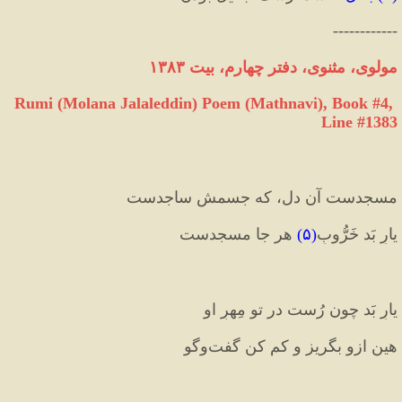
------------
مولوی، مثنوی، دفتر چهارم، بیت ۱۳۸۳
Rumi (Molana Jalaleddin) Poem (Mathnavi), Book #4, 
Line #1383
مسجدست آن دل، که جسمش ساجدست 
یارِ بَد خَرُّوبِ
(
۵
)
 هر جا مسجدست
یارِ بَد چون رُست در تو مِهرِ او 
هین ازو بگریز و کم کن گفت‌وگو