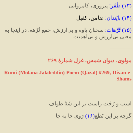
(
۱۳
) 
ظَفَر
:
 پیروزی، کامروایی
(
۱۴
) 
پایَندان
:
 ضامن، کفیل
(
۱۵
) 
تُرَّهات
:
 سخنان یاوه و بی‌ارزش، جمع تُرَّهه. در اینجا به 
معنی بی‌ارزش و بی‌اهمیت
------------
مولوی، دیوان شمس، غزل شمارهٔ ۲۶۹
Rumi (Molana Jalaleddin) Poem (Qazal) #
269
, Divan e 
Shams
اسب و رُخَت راست بر این شَهْ طواف
گرچه بر این نَطْع
(
۱۶
)
 رَوی جا به جا