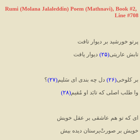
Rumi (Molana Jalaleddin) Poem (Mathnavi), Book #2, 
Line #708
پرتوِ خورشید بر دیوار تافت 
تابشِ عاریتی
(
۲۵
)
 دیوار یافت‏
بر کلوخی
(
۲۶
)
 دل چه بندی ای سَلیم
(
۲۷
)
؟ 
وا طلب اصلی که تابَد او مُقیم‏
(
۲۸
)
ای که تو هم عاشقی بر عقلِ خویش 
خویش بر صورتْ‌پرستان دیده بیش‏ 