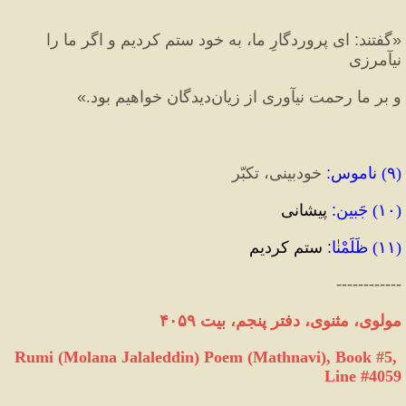
«
گفتند
:
 اى پروردگارِ ما، به خود ستم كرديم و اگر ما را 
نيآمرزى 
و بر ما رحمت نيآورى از زيان‌ديدگان خواهيم بود.
»
(
۹
) 
ناموس
:
 خودبینی، تکبّر
(
۱۰
) 
جَبین
:
 پیشانی
(
۱۱
) 
ظَلَمْنٰا
:
 ستم کردیم
------------
مولوی، مثنوی، دفتر پنجم، بیت ۴۰۵۹
Rumi (Molana Jalaleddin) Poem (Mathnavi), Book #5, 
Line #4059