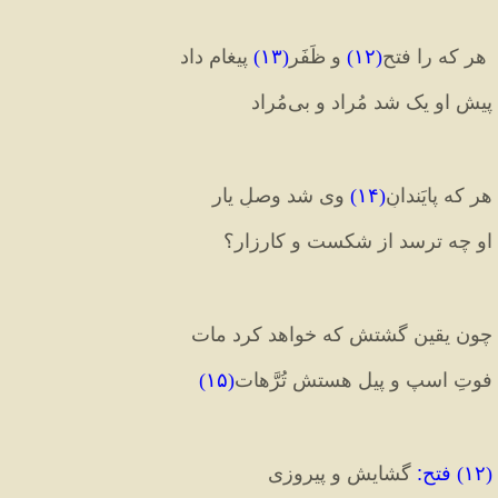
 هر که را فتح
(
۱۲
)
 و ظَفَر
(
۱۳
)
 پیغام داد
پیشِ او یک شد مُراد و بی‌مُراد
هر که پایَندانِ
(
۱۴
)
 وی شد وصلِ یار
او چه ترسد از شکست و کارزار؟
چون یقین گشتش که خواهد کرد مات
فوتِ اسپ و پیل هستش تُرَّهات
(
۱۵
)
(
۱۲
) 
فتح
:
 گشایش و پیروزی