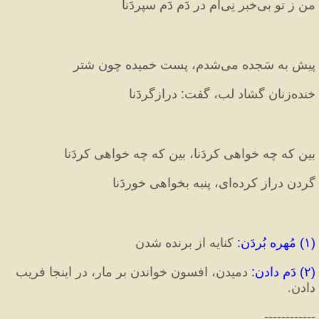
من ز تو بی‌خبر نِی‌اَم در دَمِ دَم سپردَنا
پیش به سَجده می‌شدم، پست خمیده چون شتر
خنده‌زنان گشاد لب، گفت
:
 درازگردَنا
بین که چه خواهی کردَنا، بین که چه خواهی کردَنا
گردن دراز کرده‌ای، پنبه بخواهی خوردَنا
(
۱
)
 مُهره بُردَن
:
 کنایه از برنده شدن
(
۲
)
 دَم دادن
:
 دمیدن، افسون خواندن بر مار، در اینجا فریب 
دادن.
------------