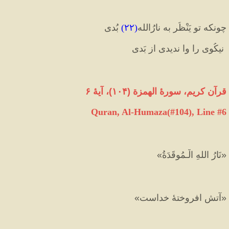
چونکه تو یَنْظُر به نارُالله
(
۲۲
)
 بُدی 
 نیکُوی را وا ندیدی از بَدی
قرآن کریم، سورهٔ الهمزة 
(
۱۰۴
)
، آیهٔ ۶
Quran, Al-Humaza(#104
), Line #
6
«
نَارُ اللهِ الْـمُوقَدَةُ
»
«
آتش افروختهٔ خداست
»