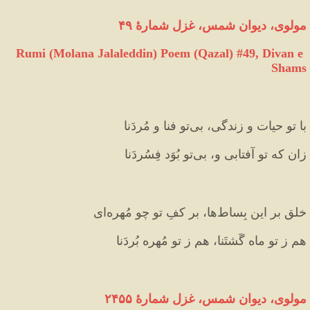
مولوی، دیوان شمس، غزل شمارهٔ ۴۹
Rumi (Molana Jalaleddin) Poem (Qazal) #
49
, Divan e 
Shams
با تو حیات و زندگی، بی‌تو فنا و مُردَنا
زان که تو آفتابی و، بی‌تو بُوَد فِسُردَنا
خلق بر این بِساط‌ها، بر کفِ تو چو مُهره‌ای
هم ز تو ماه گَشتَنا، هم ز تو مُهره بُردَنا
مولوی، دیوان شمس، غزل شمارهٔ ۲۴۵۵