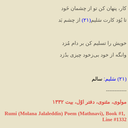
کار، پنهان کن تو از چشمانِ خَود   
تا بُوَد کارت سَلیم
(
۲۱
)
 از چشمِ بَد
خویش را تسلیم کن بر دامِ مُزد   
وانگه از خود بی‏‌زخود چیزی بدُزد
(
۲۱
) 
سَلیم
:
 سالم
------------
مولوی، مثنوی، دفتر اوّل، بیت ۱۳۳۲
Rumi (Molana Jalaleddin) Poem (Mathnavi), Book #1, 
Line #1332