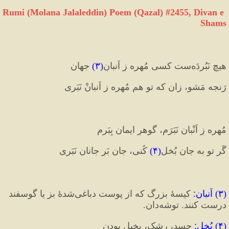
Rumi (Molana Jalaleddin) Poem (Qazal) #
2455
, Divan e 
Shams
هیچ نَبُردَه‌ست کسی مُهره زِ اَنبانِ
(
۳
)
 جهان
رَنجه مَشو، زان که تو هم مُهره ز اَنبانْ نَبَری
مُهره زِ اَنْبان نَبَرَم، گوهرِ ایمان بِبَرم
گَر تو به جان بُخل
(
۴
)
 کُنی، جان بَرِ جانان نَبَری
(
۳
) 
اَنبان
:
 کیسۀ بزرگ که از پوست دباغی‌شدۀ بز یا گوسفند 
درست کنند. توشه‌دان.
(
۴
) 
بُخل
:
 حسد، رشک، بخیل بودن