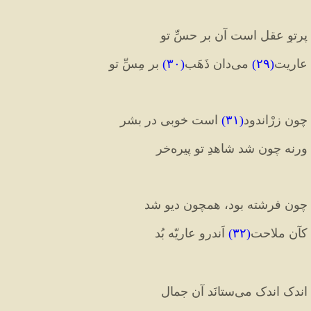
پرتوِ عقل است آن بر حسِّ تو 
عاریت
(
۲۹
)
 می‌دان ذَهَب
(
۳۰
)
 بر مِسِّ تو
چون زرْاندود
(
۳۱
)
 است خوبی در بشر 
ورنه چون شد شاهدِ تو پیره‌خر
چون فرشته بود، همچون دیو شد 
کآن ملاحت
(
۳۲
)
 اَندرو عاریّه بُد
اندک اندک می‏‌ستانَد آن جمال 