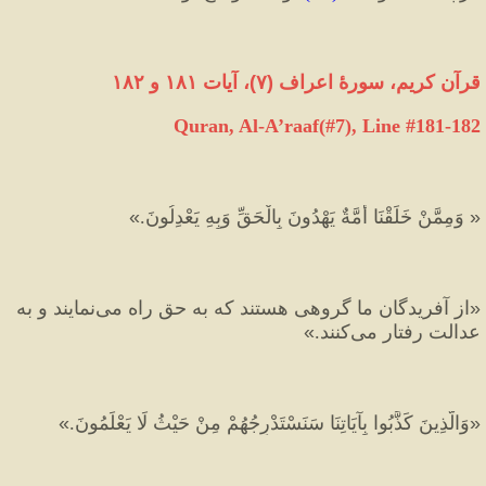
قرآن کریم، سورهٔ اعراف 
(
۷
)
، آیات ۱۸۱ و ۱۸۲
Quran, Al-A’raaf(#7
), Line #
181-182
«
 وَمِمَّنْ خَلَقْنَا أُمَّةٌ يَهْدُونَ بِالْحَقِّ وَبِهِ يَعْدِلُونَ.
»
«
از آفريدگان ما گروهى هستند كه به حق راه مى‌نمايند و به 
عدالت رفتار مى‌كنند.
»
«
وَالَّذِينَ كَذَّبُوا بِآيَاتِنَا سَنَسْتَدْرِجُهُمْ مِنْ حَيْثُ لَا يَعْلَمُونَ.
»