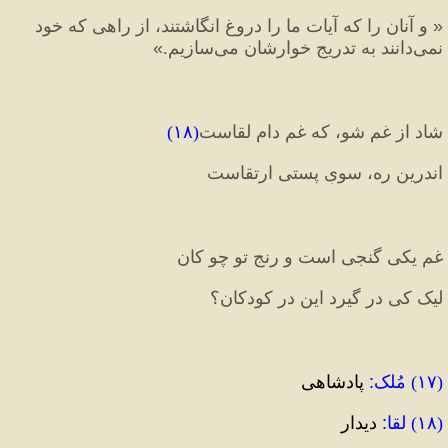
«
 و آنان را كه آيات ما را دروغ انگاشتند، از راهى كه خود 
نمى‌دانند به تدريج خوارشان مى‌سازيم.
»
شاد از غم شو، که غم دامِ لقاست
(
۱۸
)
اندرین ره، سویِ پستی ارتقاست
غم ‌یکی‌ گنجی‌ است ‌و رنج تو چو کان
لیک کی در گیرد این در کودکان؟
(
۱۷
) 
مُلک
:
 پادشاهی
(
۱۸
) 
لقا
:
 دیدار