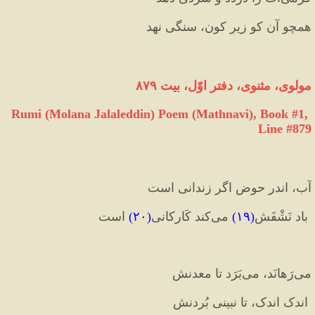
همچو آن کو زیرِ کون، سنگی نهد
مولوی، مثنوی، دفتر اوّل، بیت ۸۷۹
Rumi (Molana Jalaleddin) Poem (Mathnavi), Book #1, 
Line #879
آب، اندر حوض اگر زندانی است 
 باد نَشْفَش
(
۱۹
)
 می‌‌کند کَارکانی
(
۲۰
)
 است‌‌
می‌‌رَهانَد، می‌‌بَرَد تا معدنش 
 اندک اندک، تا نبینی بُردنش‌‌