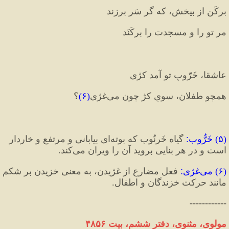
برکَن از بیخش، که گر سَر برزند 
مر تو را و مسجدت را برکَنَد
عاشقا، خَرّوبِ تو آمد کژی 
همچو طفلان، سویِ کژ چون می‌غژی
(
۶
)
؟
(
۵
) 
خَرُّوب
:
 گیاه خَرنُوب که بوته‌ای بیابانی و مرتفع و خاردار 
است و در هر بنایی بروید آن را ویران می‌کند.
(
۶
) 
می‌غژی
:
 فعل مضارع از غژیدن، به معنی خزیدن بر شکم 
مانند حرکت خزندگان و اطفال.
------------
مولوی، مثنوی، دفتر ششم، بیت ۴۸۵۶