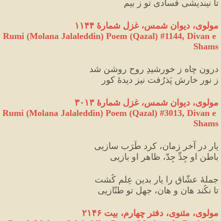
تا نیندیشی فسادی تو ز بیم
مولوی، دیوان شمس، غزل شمارهٔ ۱۱۴۴
Rumi (Molana Jalaleddin) Poem (Qazal) #
1144
, Divan e 
Shams
درونِ چاه ز خورشیدِ روح روشن شد
ز نور خارش پَذرُفت نیز دیدهٔ کور
مولوی، دیوان شمس، غزل شمارهٔ ۳۰۱۳
Rumi (Molana Jalaleddin) Poem (Qazal) #
3013
, Divan e 
Shams
یار در آخر زمان، کرد طَرَب سازیی
باطنِ او جِدِّ جِدّ، ظاهرِ او بازیی
جملهٔ عشّاق را یار بدین عِلم کُشت
تا نکُند هان و هان، جهلِ تو طنّازیی
مولوی، مثنوی، دفتر چهارم، بیت ۲۱۴۶