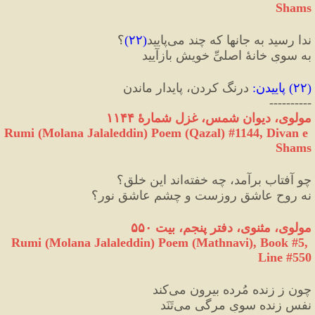
Shams
ندا رسید به جانها که چند می‌پایید
(
۲۲
)
؟
به سویِ خانۀ اصلیِّ خویش بازآیید
(
۲۲
) 
پاییدن
:
 درنگ کردن، پایدار ماندن
----------
مولوی، دیوان شمس، غزل شمارهٔ ۱۱۴۴
Rumi (Molana Jalaleddin) Poem (Qazal) #
1144
, Divan e 
Shams
چو آفتاب برآمد، چه خفته‌اند این خلق؟
نه روح عاشقِ روزست و چشم عاشقِ نور؟
مولوی، مثنوی، دفتر پنجم، بیت ۵۵۰
Rumi (Molana Jalaleddin) Poem (Mathnavi), Book #5, 
Line #550
چون ز زنده مُرده بیرون می‌کند
نفسِ زنده سویِ مرگی می‌تَنَد