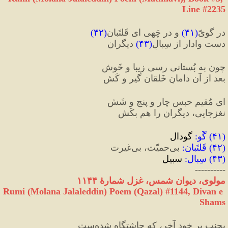
Line #2235
در گویّ
(
۴۱
)
 و در چَهی ای قَلتَبان
(
۴۲
)
دست وادار از سِبالِ
(
۴۳
)
 دیگران
چون به بُستانی رسی زیبا و خَوش
بعد از آن دامانِ خَلقان گیر و کَش
ای مُقیمِ حبسِ چار و پنج و شَش
نغزجایی، دیگران را هم بکَش
(
۴۱
) 
گَو
:
 گودال
(
۴۲
) 
قَلتَبان
:
 بی‌حمیّت، بی‌غیرت
(
۴۳
) 
سِبال
:
 سبیل
----------
مولوی، دیوان شمس، غزل شمارهٔ ۱۱۴۴
Rumi (Molana Jalaleddin) Poem (Qazal) #
1144
, Divan e 
Shams
بجنب بر خود آخر، که چاشتگاه شده‌ست