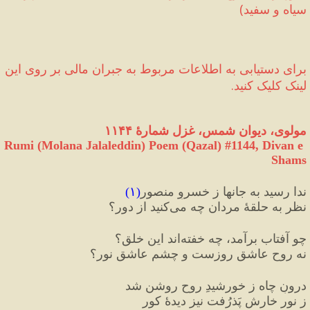
سیاه و سفید
)
برای دستیابی به اطلاعات مربوط به جبران مالی‌ بر روی این 
لینک کلیک کنید.
مولوی، دیوان شمس، غزل شمارهٔ ۱۱۴۴
Rumi (Molana Jalaleddin) Poem (Qazal) #
1144
, Divan e 
Shams
ندا رسید به جانها ز خسروِ منصور
(
۱
)
نظر به حلقهٔ مردان چه می‌کنید از دور؟
چو آفتاب برآمد، چه خفته‌اند این خلق؟
نه روح عاشقِ روزست و چشم عاشقِ نور؟
درونِ چاه ز خورشیدِ روح روشن شد
ز نور خارش پَذرُفت نیز دیدهٔ کور