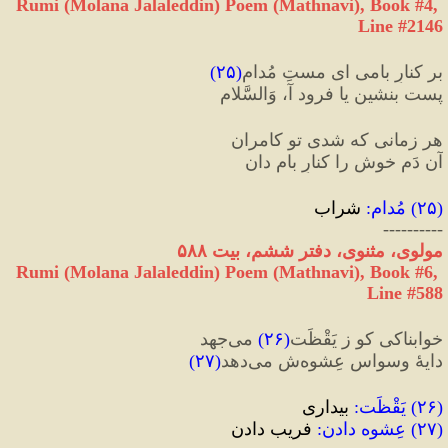
Rumi (Molana Jalaleddin) Poem (Mathnavi), Book #4, 
Line #2146
بر کنارِ بامی ای مستِ مُدام
(
۲۵
)
پست بنشین یا فرود آ، وَالسَّلام
هر زمانی که شدی تو کامران
آن دَمِ خوش را کنارِ بام دان
(
۲۵
) 
مُدام
:
 شراب
----------
مولوی، مثنوی، دفتر ششم، بیت ۵۸۸
Rumi (Molana Jalaleddin) Poem (Mathnavi), Book #6, 
Line #588
خوابناکی کو ز یَقْظَت
(
۲۶
)
 می‌جهد
دایهٔ وسواس عِشوه‌ش می‌دهد
(
۲۷
)
(
۲۶
) 
یَقْظَت
:
 بیداری
(
۲۷
) 
عِشوه‌ دادن
:
 فریب دادن