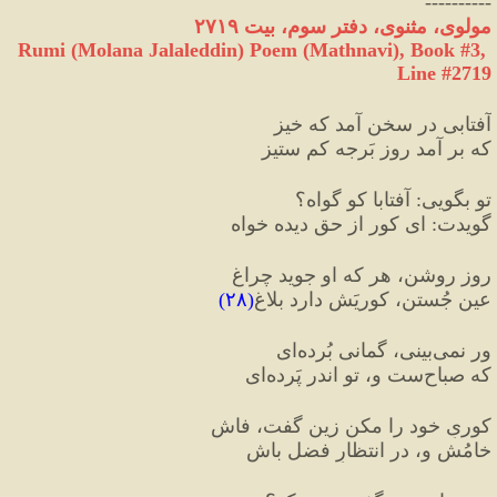
----------
مولوی، مثنوی، دفتر سوم، بیت ۲۷۱۹
Rumi (Molana Jalaleddin) Poem (Mathnavi), Book #3, 
Line #2719
آفتابی در سخن آمد که خیز
که بر آمد روز بَرجه کم ستیز
تو بگویی
:
 آفتابا کو گواه؟
گویدت
:
 ای کور از حق دیده خواه
روز روشن، هر که او جوید چراغ
عین جُستن، کوریَش دارد بلاغ
(
۲۸
)
ور نمی‌بینی، گمانی بُرده‌ای
که صباح‌ست و، تو اندر پَرده‌ای
کوریِ خود را مکن زین گفت، فاش
خامُش و، در انتظارِ فضل باش