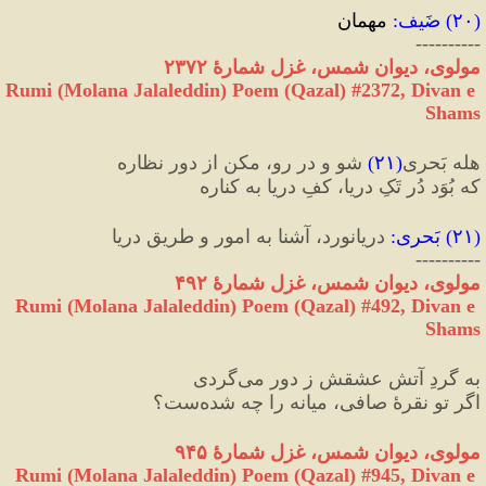
(
۲۰
)
 ضَیف
:
 مهمان
----------
مولوی، دیوان شمس، غزل شمارهٔ ۲۳۷۲
Rumi (Molana Jalaleddin) Poem (Qazal) #
2372
, Divan e 
Shams
هله بَحری
(
۲۱
)
 شو و در رو، مکن از دور نظاره
که بُوَد دُر تَکِ دریا، کفِ دریا به کناره
(
۲۱
) 
بَحری
:
 دریانورد، آشنا به امور و طریق دریا
----------
مولوی، دیوان شمس، غزل شمارهٔ ۴۹۲
Rumi (Molana Jalaleddin) Poem (Qazal) #
492
, Divan e 
Shams
به گردِ آتشِ عشقش ز دور می‌گردی
اگر تو نقرهٔ صافی، میانه را چه شده‌ست؟
مولوی، دیوان شمس، غزل شمارهٔ ۹۴۵
Rumi (Molana Jalaleddin) Poem (Qazal) #
945
, Divan e 