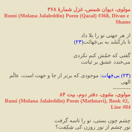
مولوی، دیوان شمس، غزل شمارهٔ ۳۶۸
Rumi (Molana Jalaleddin) Poem (Qazal) #
368
, Divan e 
Shams
از هر جهتی تو را بلا داد
تا بازکَشَد به بی‌جَهاتَت
(
۲۳
)
گفتی که خمُش کنم نکردی
می‌خندد عشق بر ثباتت
(
۲۳
) 
بی‌جَهات
:
 موجودی که برتر از جا و جهت است، عالَم 
الهی
----------
مولوی، مثنوی، دفتر دوم، بیت ۸۴
Rumi (Molana Jalaleddin) Poem (Mathnavi), Book #2, 
Line #84
چشم چون بستی، تو را تاسه گرفت
نورِ چشم از نورِ روزن کی شِکِفت؟