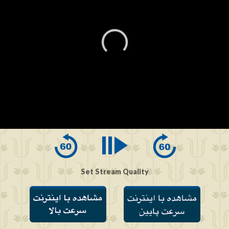
0
seconds
of
0
seconds
Set Stream Quality