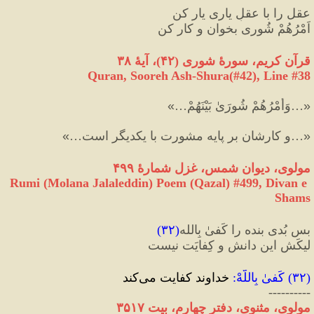
عقل را با عقلِ یاری یار کن
اَمْرُهُمْ شُوری بخوان و کار کن
قرآن کریم، سورهٔ شوری 
(
۴۲
)
، آیهٔ ۳۸
Quran, Sooreh Ash-Shura(#42
), Line #
38
«
…وَأَمْرُهُمْ شُورَىٰ بَيْنَهُمْ…
»
«
…و كارشان بر پايه مشورت با يكديگر است…
»
مولوی، دیوان شمس، غزل شمارهٔ ۴۹۹
Rumi (Molana Jalaleddin) Poem (Qazal) #
499
, Divan e 
Shams
بس بُدی بنده را کَفیٰ بِالله
(
۳۲
)
لیکَش این دانش و کِفایَت نیست
(
۳۲
) 
کَفیٰ بِاللّهْ
:
 خداوند کفایت می‌کند
----------
مولوی، مثنوی، دفتر چهارم، بیت ۳۵۱۷