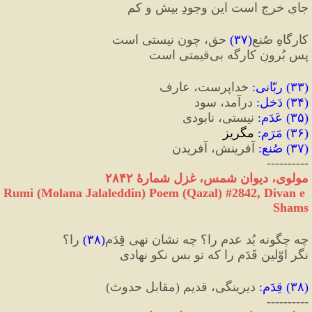
جایِ خرج است این وجودِ بیش و کم
کارگاهِ صُنعِ
(
۳۷
)
 حق، چون نیستی است
پس بُرونِ کارگه بی‌قیمتی است
(
۳۳
) 
ربّانی
:
 خداپرست، عارف
(
۳۴
) 
دَخل
:
 درآمد، سود
(
۳۵
) 
عَدَم
:
 نیستی، نابودی
(
۳۶
) 
مَرَم
:
 مگریز
(
۳۷
) 
صُنع
:
 آفرینش، آفریدن
----------
مولوی، دیوان شمس، غزل شمارهٔ ۲۸۴۲
Rumi (Molana Jalaleddin) Poem (Qazal) #
2842
, Divan e 
Shams
چه چگونه بُد عدم را؟ چه نشان نهی قِدَم
(
۳۸
)
 را؟
نگر اوّلین قَدَم را که تو بس نکو نهادی
(
۳۸
) 
قِدَم
:
 دیرینگی، قدیم 
(
مقابل حدوث
)
----------