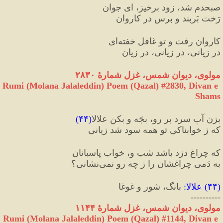
صبحدم شد، زود برخیز، ای جوان
رَخت بَربند و برس در کاروان
کاروان رفت و تو غافل خفته‌ای
در زیانی، در زیانی، در زیان
مولوی، دیوان شمس، غزل شمارهٔ ۲۸۳۰
Rumi (Molana Jalaleddin) Poem (Qazal) #
2830
, Divan e 
Shams
بزن آبِ سرد بر رو، بجَه و بکن علالا
(
۴۴
)
که ز خوابناکیِ تو همه سود شد زیانی
که چراغِ دزد باشد شب و، خوابِ پاسبانان
به دَمی چراغشان را ز چه رو نمی‌نشانی؟
(
۴۴
) 
علالا
:
 بانگ، شور و غوغا
----------
مولوی، دیوان شمس، غزل شمارهٔ ۱۱۴۴
Rumi (Molana Jalaleddin) Poem (Qazal) #
1144
, Divan e 