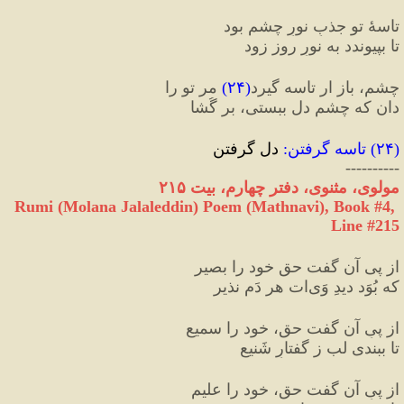
تاسهٔ تو جذبِ نورِ چشم بود
تا بپیوندد به نورِ روز زود
چشم، باز ار تاسه گیرد
(
۲۴
)
 مر تو را
دان که چشمِ دل ببستی، بر گُشا
(
۲۴
) 
تاسه گرفتن
:
 دل گرفتن
----------
مولوی، مثنوی، دفتر چهارم، بیت ۲۱۵
Rumi (Molana Jalaleddin) Poem (Mathnavi), Book #4, 
Line #215
از پی آن گفت حق خود را بصیر
که بُوَد دیدِ وَی‌ات هر دَم نذیر
از پیِ آن گفت حق، خود را سمیع
تا ببندی لب ز گفتارِ شَنیع
از پیِ آن گفت حق، خود را علیم