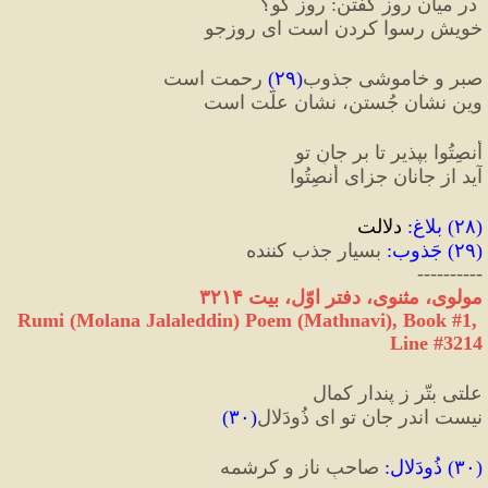
 در میان روز گفتن
:
 روز کو؟
خویش رسوا کردن است ای روزجو
صبر و خاموشی جذوب
(
۲۹
)
 رحمت است
وین نشان جُستن، نشان علّت است
أنصِتُوا بپذیر تا بر جانِ تو
آید از جانان جزای أنصِتُوا
(
۲۸
) 
بلاغ
:
 دلالت
(
۲۹
) 
جَذوب
:
 بسیار جذب کننده
----------
مولوی، مثنوی، دفتر اوّل، بیت ۳۲۱۴ 
Rumi (Molana Jalaleddin) Poem (Mathnavi), Book #1, 
Line #3214
علتی بتّر ز پندار کمال
نیست اندر جان تو ای ذُودَلال
(
۳۰
)
(
۳۰
) 
ذُودَلال
:
 صاحبِ ناز و کرشمه