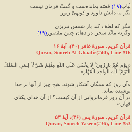
لُبابِ
(
۱۸
)
 قصّه بمانده‌ست و گفتْ فرمان نیست
نگر به دانشِ داوود و کوتهیِّ زبور
مگر که لطف کند باز شمسِ تبریزی
وگرنه مانْد سخن در دهان چنین مقصور
(
۱۹
)
قرآن کریم، سورهٔ غافر 
(
۴۰
)
، آیهٔ ۱۶
Quran, Sooreh Al-Ghaafir(#40
), Line #
16
«
يَوْمَ هُمْ بَارِزُونَ ۖ لَا يَخْفَىٰ عَلَى اللَّهِ مِنْهُمْ شَيْءٌ ۚ لِـمَنِ الْـمُلْكُ 
الْيَوْمَ ۖ لِلَّهِ الْوَاحِدِ الْقَهَّارِ
»
«
آن روز كه همگان آشكار شوند. هيچ چيز از آنها بر خدا 
پوشيده نماند. 
در آن روز فرمانروايى از آن كيست؟ از آن خداى يكتاى 
قهار.
»
قرآن کریم، سورهٔ یس 
(
۳۶
)
، آیهٔ ۵۳
Quran, Sooreh Yaseen(#36
), Line #
53