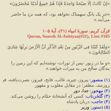
«
إِنْ كَانَتْ إِلَّا صَيْحَةً وَاحِدَةً فَإِذَا هُمْ جَمِيعٌ لَدَيْنَا مُحْضَرُونَ
»
«
جز يک بانگِ سهمناک نخواهد بود، كه همه نزدِ ما حاضر 
مى‌آيند.
»
قرآن کریم، سورهٔ انبیاء 
(
۲۱
)
، آیهٔ ۱۰۵
Quran, Sooreh Al-Anbiyaa(#21
), Line #
105
«
وَلَقَدْ كَتَبْنَا فِي الزَّبُورِ مِنْ بَعْدِ الذِّكْرِ أَنَّ الْأَرْضَ يَرِثُهَا عِبَادِيَ 
الصَّالِحُونَ.
»
«
و ما در زبور 
-
پس از تورات
-
 نوشته‌ايم كه اين زمين را 
بندگانِ صالحِ من به ميراث خواهند.
»
(
۱
)
 منصور
:
 پیروز، چیره، غالب، فاتح، فیروز، نصرت‌یافته، فی
روزمند، مظفر؛ در مقابلِ مغلوب و مقهور
(
۲
)
 مهجور
:
 جدا، دور
(
۳
)
 گُلخَن‌تاب
:
 کسی که آتشخانهٔ حمّام را روشن می‌کند.
(
۴
)
 حاجب
:
 دربانِ پادشاه
(
۵
)
 دَستور
:
 وزیر