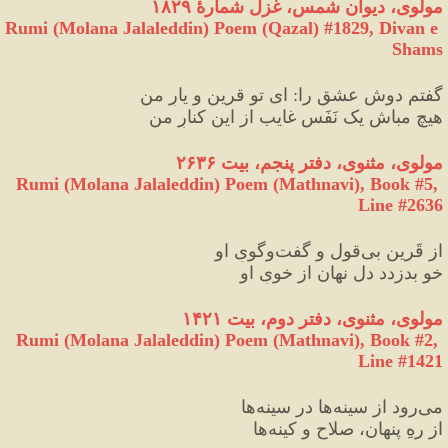
مولوی، دیوان شمس، غزل شمارهٔ ۱۸۲۹
Rumi (Molana Jalaleddin) Poem (Qazal) #
1829
, Divan e 
Shams
گفتم دوش عشق را
:
 ای تو قرین و یارِ من
هیچ مباش یک نَفَس غایب از این کنارِ من
مولوی، مثنوی، دفتر پنجم، بیت ۲۶۳۶
Rumi (Molana Jalaleddin) Poem (Mathnavi), Book #5, 
Line #2636
از قَرین بی‌قول و گفت‌وگویِ او
خو بدزدد دل نهان از خویِ او
مولوی، مثنوی، دفتر دوم، بیت ۱۴۲۱
Rumi (Molana Jalaleddin) Poem (Mathnavi), Book #2, 
Line #1421
می‌رود از سینه‌ها در سینه‌ها
از رهِ پنهان، صلاح و کینه‌ها