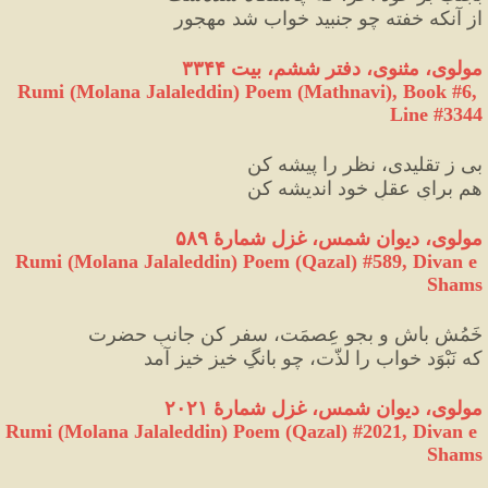
از آنکه خفته چو جنبید خواب شد مهجور
مولوی، مثنوی، دفتر ششم، بیت ۳۳۴۴
Rumi (Molana Jalaleddin) Poem (Mathnavi), Book #6, 
Line #3344
بی ز تقلیدی، نظر را پیشه کن
هم برایِ عقلِ خود اندیشه کن
مولوی، دیوان شمس، غزل شمارهٔ ۵۸۹
Rumi (Molana Jalaleddin) Poem (Qazal) #
589
, Divan e 
Shams
خَمُش باش و بجو عِصمَت، سفر کن جانبِ حضرت
که نَبْوَد خواب را لذّت، چو بانگِ خیز خیز آمد
مولوی، دیوان شمس، غزل شمارهٔ ۲۰۲۱
Rumi (Molana Jalaleddin) Poem (Qazal) #
2021
, Divan e 
Shams