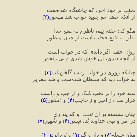
بجنب بر خود آخر، که چاشتگاه شده‌ست
از آنکه خفته چو جنبید خواب شد مهجور
(
۲
)
مگو که
:
 خفته نِیَم، ناظرم به صنعِ خدا
نظر به صُنع حجاب است از چنان منظور
روانِ خفته اگر داندی که در خواب است
از آنچه دیدی، نی خوش شدی و نی رنجور
چنانکه روزی در خواب رفت گُلخَن‌تاب
(
۳
)
به خواب دید که سلطان شده‌ست و شد مغرور
بدید خود را بر تختِ مُلک و از چپ و راست
هزار صف ز امیر و ز حاجب
(
۴
)
 و دَستور
(
۵
)
چنان نشسته بر آن تخت او که پنداری
در امر و نهیِ خداوند بُد، سِنین
(
۶
)
 و شُهور
(
۷
)
میانِ غلغله
(
۸
)
 و دار و گیر
(
۹
)
 و بَردابَرد
(
۱۰
)