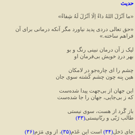
حدیث
«
ما اَنْزَلَ اللهُ داءً اِلّا اَنْزَلَ لَهُ شِفاءً
»
«
حق تعالی دردی پدید نیاورد مگر آنکه درمانی برای آن 
فراهم ساخته.
»
لیک ز آن درمان نبینی رنگ و بو
بهرِ دردِ خویش بی‌فرمانِ او
چشم را ای چاره‌جو در لامکان
هین بِنه چون چشمِ کُشته سویِ جان
این جهان از بی‌جهت پیدا شده‌ست
که ز بی‌جایی، جهان را جا شده‌ست
باز گَرد از هست، سویِ نیستی
طالبِ رَبّی و ربّانیستی
(
۳۳
)
جایِ دَخل
(
۳۴
)
 است این عَدَم
(
۳۵
)
، از وی مَرَم
(
۳۶
)