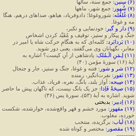
(
۶
)
 سِنین
:
 جمعِ سنة، سالها
(
۷
)
 شُهور
:
 جمعِ شهر، ماهها
(
۸
)
 غُلغُله
:
 شور‌و‌غوغا‌؛ داد‌وفریاد، هیاهو، صداهای درهم‌، هنگا
مه و غوغا.
(
۹
)
 دار و گیر
:
 خودنمایی و تکبر، 
جنگ و پیکار و ستیز، توقیف و مُقَیَّد کردنِ اشخاص
(
۱۰
)
 بَردابَرد
:
 کلمه‌ای که به هنگامِ حرکت شاه یا امیر در 
معابر، نگهبانانِ وی می‌گفتند، یعنی دور شوید.
(
۱۱
)
 لِـمَنِ الْـمُلک
:
 پادشاهی از آنِ کیست؟ اشاره به 
آیهٔ 
(
۱۶
)
 سورهٔ مؤمن 
(
۴۰
)
(
۱۲
)
 شر و شور
:
 فتنه و غوغا، جنگ و ستیز، جار و جنجال
(
۱۳
)
 نَفور
:
 نفرت‌انگیز، رمنده
(
۱۴
)
 صِیحه
:
 آواز بلند، بانگ، نعره، فریاد، عذاب. 
(
۱۵
)
 صیحَةً فَاِذا
:
 جز یک بانگ نیست، که ناگهان پیش ما حاضر 
شوید. اشاره به آیهٔ 
(
۵۳
)
، سورهٔ یس 
(
۳۶
)
(
۱۶
)
 اِدبیر
:
 بدبختی
(
۱۷
)
 مقهور
:
خورده، مغلوب.
(
۱۸
)
 لُباب
:
 برگزیده، منتخب
(
۱۹
)
 مقصور
:
 مختصر و کوتاه شده
----------