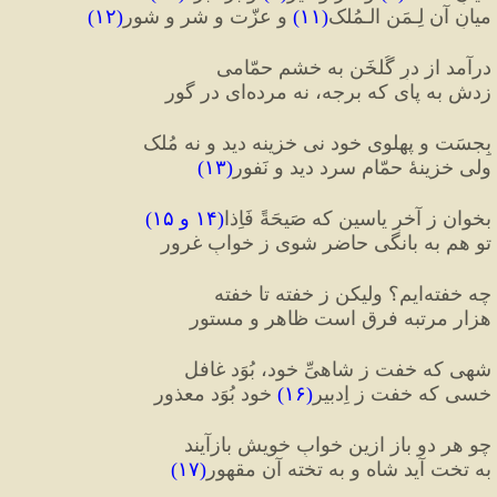
میانِ آن لِـمَنِ الـمُلک
(
۱۱
)
 و عزّت و شر و شور
(
۱۲
)
درآمد از درِ گُلخَن به خشم حمّامی
زدش به پای که برجه، نه مرده‌ای در گور
بِجسَت و پهلوی خود نی خزینه دید و نه مُلک
ولی خزینهٔ حمّام سرد دید و نَفور
(
۱۳
)
بخوان ز آخرِ یاسین که صَیحَةً فَاِذا
(
۱۴ و ۱۵
)
تو هم به بانگی حاضر شوی ز خوابِ غرور
چه خفته‌ایم؟ ولیکن ز خفته تا خفته
هزار مرتبه فرق است ظاهر و مستور
شهی که خفت ز شاهیِّ خود، بُوَد غافل
خسی که خفت ز اِدبیر
(
۱۶
)
 خود بُوَد معذور
چو هر دو باز ازین خوابِ خویش بازآیند
به تخت آید شاه و به تخته آن مقهور
(
۱۷
)