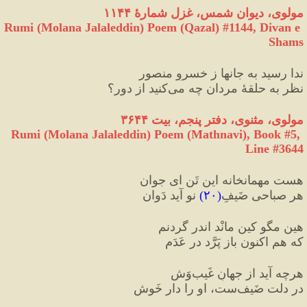
مولوی، دیوان شمس، غزل شمارهٔ ۱۱۴۴
Rumi (Molana Jalaleddin) Poem (Qazal) #
1144
, Divan e 
Shams
ندا رسید به جانها ز خسروِ منصور
نظر به حلقهٔ مردان چه می‌کنید از دور؟
مولوی، مثنوی، دفتر پنجم، بیت ۳۶۴۴
Rumi (Molana Jalaleddin) Poem (Mathnavi), Book #5, 
Line #3644
هست مهمانخانه این تَن ای جوان
هر صباحی ضَیفِ
(
۲۰
)
 نو آید دَوان
هین مگو کین مانْد اندر گردنم
که هم اکنون باز پَرَّد در عَدَم
هرچه آید از جهانِ غَیب‌وَش
در دلت ضَیف‌ست، او را دار خَوش   