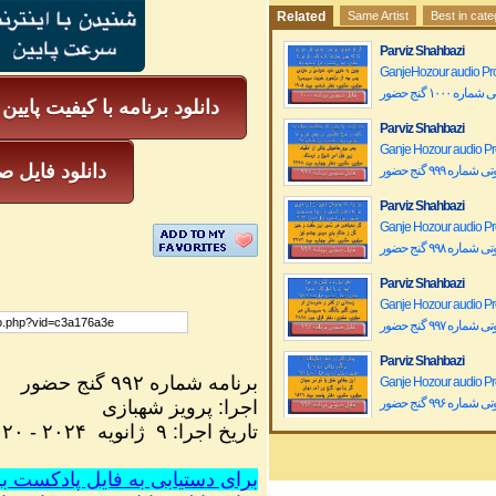
Related
Same Artist
Best in cat
Parviz Shahbazi
GanjeHozour audio P
ه ۱۰۰۰ گنج حضور
دانلود برنامه با کیفیت پایین
Parviz Shahbazi
Ganje Hozour audio P
mp3 دانلود فای
اره ۹۹۹ گنج حضور
Parviz Shahbazi
Ganje Hozour audio P
اره ۹۹۸ گنج حضور
Parviz Shahbazi
Ganje Hozour audio P
اره ۹۹۷ گنج حضور
Parviz Shahbazi
برنامه شماره ۹۹۲ گنج حضور
Ganje Hozour audio P
اره ۹۹۶ گنج حضور
اجرا
:
پرویز شهبازی
تاریخ اجرا
:
۹ ژانویه
۲۰۲۴
-
۲۰ دی ۱۴۰۲
Parviz Shahbazi
Ganje Hozour audio P
برای دستیابی به فایل پادکست برنامه ۹۹۲ بر روی این لینک 
اره ۹۹۵ گنج حضور