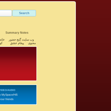
Summary Notes
وب سایت گنج حضور
خانه
معنوی
پیغام عشق
کو
VIDEO/AUDIO
o MySpace/Hi5
your friends