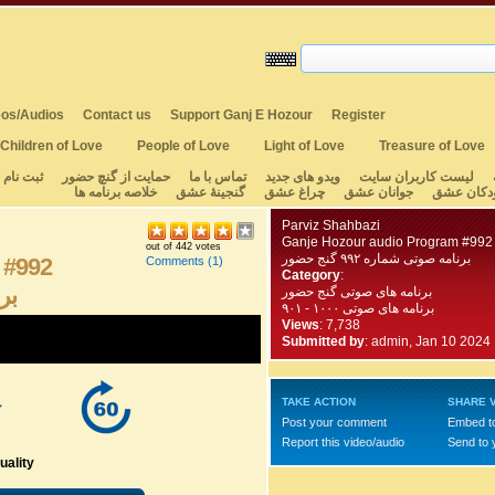
os/Audios
Contact us
Support Ganj E Hozour
Register
Children of Love
People of Love
Light of Love
Treasure of Love
لیست کاربران سایت
ویدو های جدید
تماس با ما
حمایت از گنچ حضور
ثبت نام
دکان عشق
جوانان عشق
چراغ عشق
گنجینهٔ عشق
خلاصه برنامه ها
Parviz Shahbazi
Ganje Hozour audio Program #992
out of 442 votes
برنامه صوتی شماره ۹۹۲ گنج حضور
 #992
Comments
(1)
Category
:
برن
برنامه های صوتی گنج حضور
برنامه های صوتی ۱۰۰۰ - ۹۰۱
Views
: 7,738
Submitted by
:
admin, Jan 10 2024
TAKE ACTION
SHARE 
Post your comment
Embed t
Report this video/audio
Send to 
uality