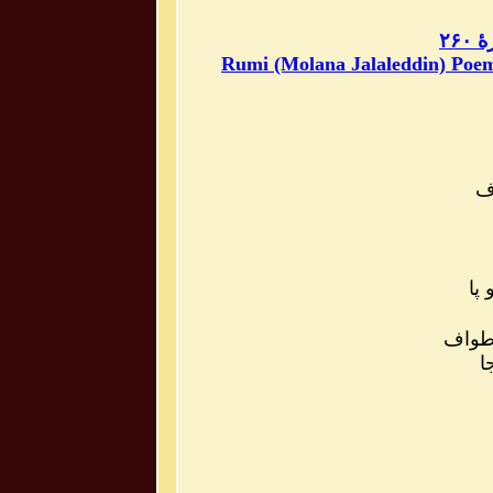
۲۶
Rumi (Molana Jalaleddin) Poem
اف
پا
 طواف
ا