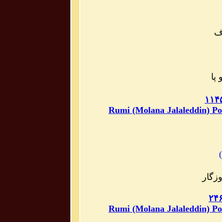
اف
پا
Rumi (Molana Jalaleddin) Po
)
زگار
Rumi (Molana Jalaleddin) Po