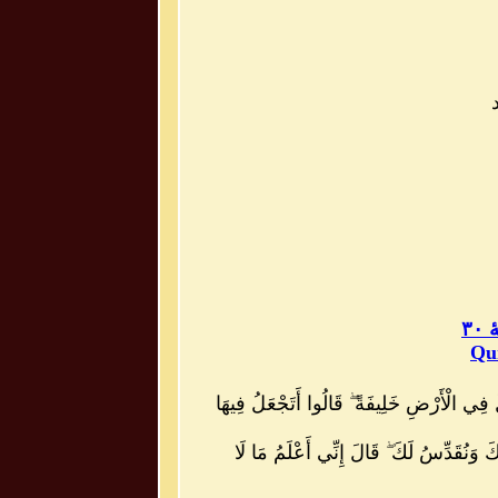
 ۳۰
Qu
لٌ فِي الْأَرْضِ خَلِيفَةً ۖ قَالُوا أَتَجْعَلُ فِيهَا
َ وَنُقَدِّسُ لَكَ ۖ قَالَ إِنِّي أَعْلَمُ مَا لَا