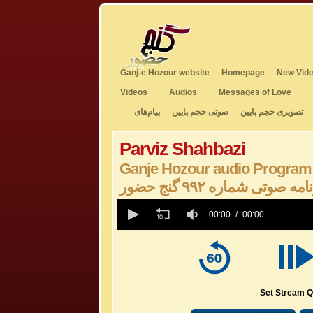
Ganj-e Hozour website
Homepage
New Vide
Videos
Audios
Messages of Love
تصویری حجم پایین
صوتی حجم پایین
پیام‌های
Parviz Shahbazi
Ganje Hozour audio Program
امه صوتی شماره ۹۹۲ گنج حضور
0
seconds
00:00
00:00
of
0
seconds
Volume
50%
Set Stream Q