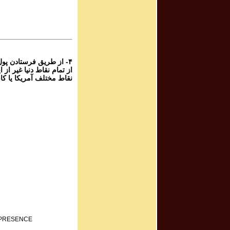
برنامه صوتی شم
rogram #981
برنامه صوتی شم
۴- از طریق فرستادن پو
نقاط مختلف آمریکا یا کان
F PRESENCE