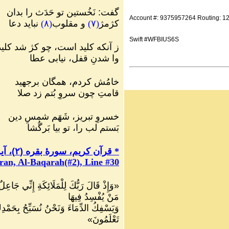
گفت
:
نَخُستین تو حَدَث را بدان
Account #: 9375957264 Routing: 
کژمژ
(
۷
)
و مقلوب
(
۸
)
نباید دعا
Swift #WFBIUS6S
ز آنکه کلید است، چو کژ شد کلید
وا شدنِ قفل، نیابی عطا
خامُش کردم، همگان برجهید
قامتِ چون سروِ بُتم زد صلا
خسروِ تبریز، شَهَم شمسِ دین
بَستم لب را، تو بیا بَرگُشا
*
قرآن کریم، سورهٔ بقره
(
۲
)
، آیهٔ
ran, Al-Baqarah(#2
), Line #
30
«
وَإِذْ قَالَ رَبُّكَ لِلْمَلَائِكَةِ إِنِّي جَاعِ
مَنْ يُفْسِدُ فِيهَا
وَيَسْفِكُ الدِّمَاءَ وَنَحْنُ نُسَبِّحُ بِحَمْدِك
تَعْلَمُونَ
»