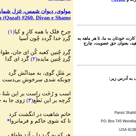
Ganje Hozour audio P
اره ۹۸۸ گنج حضور
مولوی، دیوان شمس، غزل شمارهٔ ۰
 (Qazal) #
260
, Divan e Shams
Parviz Shahbazi
Ganje Hozour audio P
اره ۹۸۷ گنج حضور
چرخِ فلک با همه کار و کیا
(
۱
)
گِردِ خدا گَردد چُون آسیا
ارت خودتان به ما، تا هر ماهه به
Parviz Shahbazi
ید، بعنوان حق عضویت، چارج
Ganje Hozour audio P
اره ۹۸۶ گنج حضور
گِردِ چُنین کعبه کُن ای جان، طو
گِردِ چُنین مایده
(
۲
)
گَرد ای گدا
Parviz Shahbazi
Ganje Hozour audio P
بر مَثَلِ گوی، به میدانْش گَرد
اره ۹۸۵ گنج حضور
چونکه شدی سرخوشِ بی‌دست و 
Parviz Shahbazi
Ganje Hozour audio P
اسب و رُخَت راست بر این شَهْ
اره ۹۸۴ گنج حضور
گرچه بر این نَطْع
(
۳
)
رَوی جا به ج
Parviz Shahbazi
Ganje Hozour audio P
Parviz Shahb
خاتمِ شاهیت در انگشت کرد
اره ۹۸۳ گنج حضور
تا که شوی حاکم و فرمانروا
*
P.O. Box 745 Woodlan
Parviz Shahbazi
91365 U
Ganje Hozour audio P
هر که به گِردِ دل، آرَد طواف