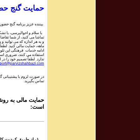
حمایت گنج حض
rogram #994
برنامه صوتی شم
بیننده عزیز برنامه گنج حضور:
با سلام و احوالپرسی، با تشکر
rogram #993
تماشا می کنید، از شما تقاضا
برنامه صوتی شم
و به هر اندازه که می توانید و 
ماهه، حمایت مالی کنید. لطفاً 
ادامه خدمات فرهنگی این تلو
استفاده می کنند، ضروری است.
rogram #992
ندارد. لطفاً تصمیم خود را در ا
برنامه صوتی شم
port@parvizshahbazi.com
در صورت لزوم با ‍پشتیبانی گ
rogram #991
تماس بگیرید.
برنامه صوتی شم
rogram #990
حمایت مالی به روشه
برنامه صوتی شم
است:
rogram #989
برنامه صوتی شم
۱- از طریق کردیت کارت و