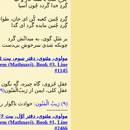
گِردِ خدا گَردد چُون آسیا
گِردِ چُنین کعبه کُن ای جان، طو
گِردِ چُنین مایده گَرد ای گدا
بر مَثَلِ گوی، به میدانْش گَرد
چونکه شدی سرخوشِ بی‌دست و 
مولوی، مثنوی، دفتر سوم، بیت ١١۴۵
em (Mathnavi), Book #3, Line
#1145
عقلِ جُزوی، گاه چیره، گَه نگون
عقلِ کلی، ایمن از رَیبُ‌الْمَنُون
(
۹
(
۹
)
رَیبُ الْمَنُون
:
حوادث ناگوار رو
------------
مولوی، مثنوی، دفتر اوّل، بیت ۲۴۶۶
em (Mathnavi), Book #1, Line
#2466