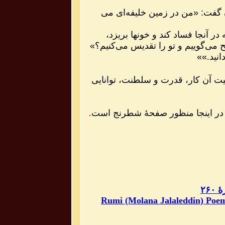
 گفت
:
«
من در زمين خليفه‌اى مى
در آنجا فساد كند و خونها بريزد،
ح مى‌گوييم و تو را تقديس مى‌كنيم؟
»
نيد.
»»
یت آن کار، قدرت و سلطنت، توانایی
ر اینجا منظور صفحهٔ شطرنج است.
۲۶
Rumi (Molana Jalaleddin) Poem