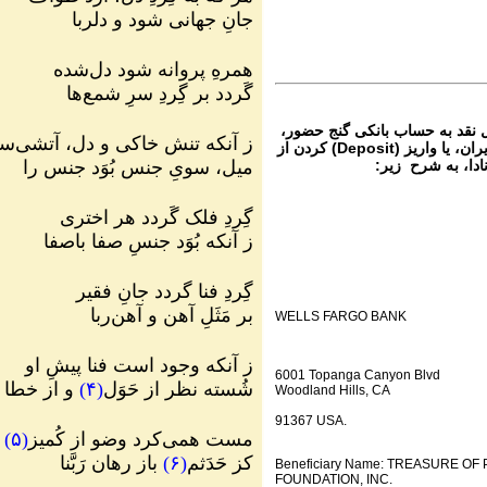
اره ۹۸۲ گنج حضور
جانِ جهانی شود و دلربا
Parviz Shahbazi
Ganje Hozour audio P
همرهِ پروانه شود دل‌شده
اره ۹۸۱ گنج حضور
گَردد بر گِردِ سرِ شمع‌ها
ل نقد به حساب بانکی گنج حضور،
ز آنکه تنش خاکی و دل، آتشی‌
از تمام نقاط دنیا غیر از ایران، یا واریز (Deposit) کردن از
میل، سویِ جنس بُوَد جنس را
ادا، به شرح زیر:
گِردِ فلک گَردد هر اختری
ز آنکه بُوَد جنسِ صفا باصفا
گِردِ فنا گردد جانِ فقیر
بر مَثَلِ آهن و آهن‌ربا
WELLS FARGO BANK
ز آنکه وجود است فنا پیشِ او
6001 Topanga Canyon Blvd
شُسته نظر از حَوَل
(
۴
)
و از خطا
Woodland Hills, CA
91367 USA.
مست همی‌کرد وضو از کُمیز
(
۵
)
کز حَدَثم
(
۶
)
باز رهان رَبَّنا
Beneficiary Name: TREASURE O
FOUNDATION, INC.