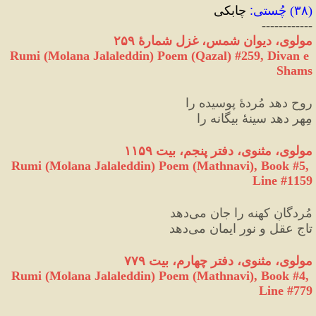
(
۳۸
) 
چُستی
:
 چابکی
------------
مولوی، دیوان شمس، غزل شمارهٔ ۲۵۹
Rumi (Molana Jalaleddin) Poem (Qazal) #
259
, Divan e 
Shams
روح دهد مُردهٔ پوسیده را
مِهر دهد سینهٔ بیگانه را
مولوی، مثنوی، دفتر پنجم، بیت ۱۱۵۹
Rumi (Molana Jalaleddin) Poem (Mathnavi), Book #5, 
Line #1159
مُردگانِ کهنه را جان می‌دهد
تاجِ عقل و نورِ ایمان می‌دهد
مولوی، مثنوی، دفتر چهارم، بیت ۷۷۹
Rumi (Molana Jalaleddin) Poem (Mathnavi), Book #4, 
Line #779