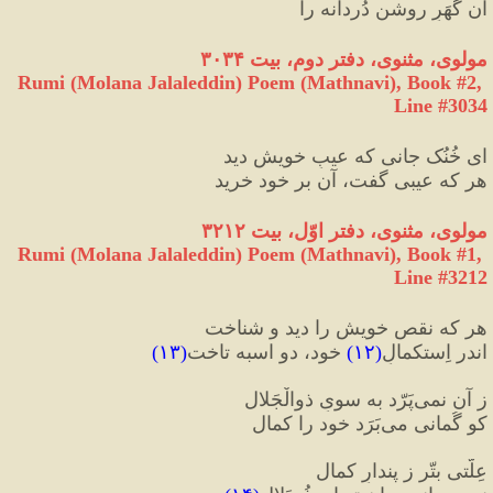
آن گُهَرِ روشنِ دُردانه را
مولوی، مثنوی، دفتر دوم، بیت ۳۰۳۴
Rumi (Molana Jalaleddin) Poem (Mathnavi), Book #2, 
Line #3034
ای خُنُک جانی که عیبِ خویش دید
هر که عیبی گفت، آن بر خود خرید
مولوی، مثنوی، دفتر اوّل، بیت ۳۲۱۲
Rumi (Molana Jalaleddin) Poem (Mathnavi), Book #1, 
Line #3212
هر که نقصِ خویش را دید و شناخت
اندر اِستکمالِ
(
۱۲
)
 خود، دو اسبه تاخت‌‌
(
۱۳
)
ز آن نمی‌‌پَرّد به سویِ ذوالْجَلال
کو گُمانی می‌‌بَرَد خود را کمال‌‌
عِلّتی بتّر ز پندارِ کمال