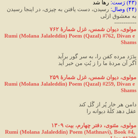
(
۴۳
) 
رَست
:
 رها شد
(
۴۴
) 
وصال
:
 رسیدن، دست یافتن به چیزی، در اینجا رسیدن 
به معشوق ازلی
------------
مولوی، دیوان شمس، غزل شمارهٔ ۷۶۲
Rumi (Molana Jalaleddin) Poem (Qazal) #
762
, Divan e 
Shams
بِدَرَد مرده کفن را، به سرِ گور برآید
اگر آن مردهٔ ما را ز بُتِ من خبر آید
مولوی، دیوان شمس، غزل شمارهٔ ۲۵۹
Rumi (Molana Jalaleddin) Poem (Qazal) #
259
, Divan e 
Shams
دامنِ هر خار پُر از گُل کند
عقل دهد کلّهٔ دیوانه را
مولوی، مثنوی، دفتر چهارم، بیت ۱۳۰۹
Rumi (Molana Jalaleddin) Poem (Mathnavi), Book #4, 