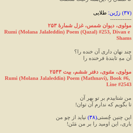
(
۳۷
) 
زرّین
:‌
 طلایی
------------
مولوی، دیوان شمس، غزل شمارهٔ ۲۵۳
Rumi (Molana Jalaleddin) Poem (Qazal) #
253
, Divan e 
Shams
چند نهان داری آن خنده را
؟
آن مهِ تابندهٔ فرخنده را
مولوی، مثنوی، دفتر ششم، بیت ۲۵۴۳
Rumi (Molana Jalaleddin) Poem (Mathnavi), Book #6, 
Line #2543
من شتابیدم برِ تو بهرِ آن
تا بگویم که ندارم آن توان
!
این چنین چُستی
(
۳۸
)
 نیاید از چو من
باری، این اومید را بر من مَتَن
!