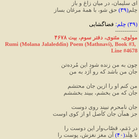
ای سلیمان، در میانِ زاغ و باز
حِلمِ
(
۳۹
)
 حق شو، با همهٔ مرغان بساز
(
۳۹
) 
حِلم
:
 فضاگشایی
------------
مولوی، مثنوی، دفتر سوم، بیت ۴۶۷۸
Rumi (Molana Jalaleddin) Poem (Mathnavi), Book #3, 
Line #4678
چون به من زنده شود این مُرده‌تن
جانِ من باشد که رو آرَد به من
من کنم او را ازین جان محتشم
جان که من بخشم، ببیند بخششم
جانِ نامحرم نبیند رویِ دوست
جز همآن جان کاَصلِ او از کویِ اوست
در دَمَم، قصّاب‌وار این دوست را
تا هِلَد
(
۴۰
)
 آن مغزِ نغزش، پوست را