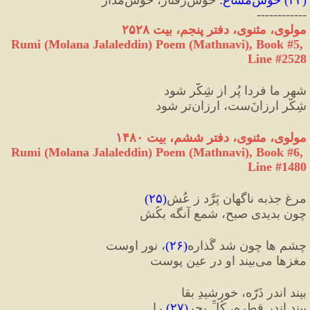
------------
مولوی، مثنوی، دفتر پنجم، بیت ۲۵۲۸
Rumi (Molana Jalaleddin) Poem (Mathnavi), Book #5, 
Line #2528
شهرِ ما فردا پُر از شِکَّر شود
شِکَّر ارزانَ‌ست، ارزان‌تر شود
مولوی، مثنوی، دفتر ششم، بیت ۱۴۸۰
Rumi (Molana Jalaleddin) Poem (Mathnavi), Book #6, 
Line #1480
مرغِ جذبه ناگهان پَرَّد ز عُش
(
۲۵
)
چون بدیدی صبح، شمع آنگه بکُش
چشم ها چون شد گُذاره
(
۲۶
)
، نورِ اوست
مغزها می‌بیند او در عینِ پوست
بیند اندر ذَرّه، خورشیدِ بقا
بیند اندر قطره، کُلِّ بحر
(
۲۷
)
 را