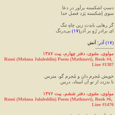
دستِ اشکسته برآور در دعا
سویِ اِشکسته پَرَد فضلِ خدا
گر رهایی بایدت زین چاهِ تنگ
ای برادر رُو بر آذر
(
۱۷
)
 بی‌درنگ
(
۱۷
) 
آذر
:
 آتش
------------
مولوی، مثنوی، دفتر چهارم، بیت ۱۳۸۷
Rumi (Molana Jalaleddin) Poem (Mathnavi), Book #4, 
Line #1387
خویش مُجرِم دان و مُجرِم گو، مترس
تا ندزدد از تو آن اُستاد، درس
مولوی، مثنوی، دفتر ششم، بیت ۱۴۷۶
Rumi (Molana Jalaleddin) Poem (Mathnavi), Book #6, 
Line #1476