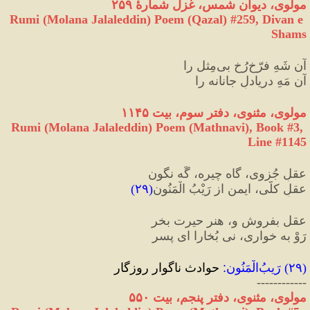
مولوی، دیوان شمس، غزل شمارهٔ ۲۵۹
Rumi (Molana Jalaleddin) Poem (Qazal) #
259
, Divan e 
Shams
آن شَهِ فرّخ‌رُخِ بی‌مِثل را
آن مَهِ دریادلِ جانانه را
مولوی، مثنوی، دفتر سوم، بیت ۱۱۴۵
Rumi (Molana Jalaleddin) Poem (Mathnavi), Book #3, 
Line #1145
عقلِ جُزوی، گاه چیره، گَه نگون
عقلِ کلّی، ایمن از رَیْبُ الْمَنُون
(
۲۹
)
عقل بفروش و، هنر حیرت بخر
رَوْ به خواری، نی بُخارا ای پسر
(
۲۹
) 
رَیبُ‌الْمَنُون
:
 حوادث ناگوار روزگار
------------
مولوی، مثنوی، دفتر پنجم، بیت ۵۵۰