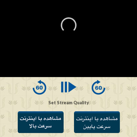
0
seconds
of
0
seconds
Set Stream Quality