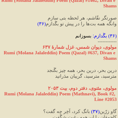
Rumi (Molana Jalaleddin) Poem (Qazal) #
1462
, Divan e 
Shams
صورتگرِ نقّاشم، هر لحظه بتی سازم
وانگه همه بت‌ها را در پیشِ تو بگْدازم
(
۳۶
)
(
۳۶
) 
بگْدازم
:
 بسوزانم
------------
مولوی، دیوان شمس، غزل شمارهٔ ۶۳۷
Rumi (Molana Jalaleddin) Poem (Qazal) #
637
, Divan e 
Shams
درین بحر، درین بحر، همه چیز بگُنجد
مترسید، مترسید، گریبان مدَرانید
مولوی، مثنوی، دفتر دوم، بیت ۲۰۵٣
Rumi (Molana Jalaleddin) Poem (Mathnavi), Book #2, 
Line #2053
گاوِ زرّین
(
۳۷
)
 بانگ کرد، آخِر چه گفت؟
کاحمقان را این‌همه رغبت شگُفت