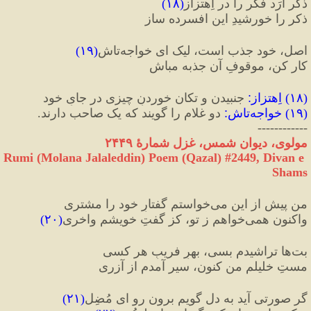
ذکر آرَد فکر را در اِهتزاز
(
۱۸
)
ذکر را خورشیدِ این افسرده ساز
اصل، خود جذب است، لیک ای خواجه‌تاش
(
۱۹
)
کار کن، موقوفِ آن جذبه مباش
(
۱۸
) 
اِهتزاز
:
 جنبیدن و تکان خوردنِ چیزی در جایِ خود
(
۱۹
) 
خواجه‌تاش
:
 دو غلام را گویند که یک صاحب دارند.
------------
مولوی، دیوان شمس، غزل شمارهٔ ۲۴۴۹
Rumi (Molana Jalaleddin) Poem (Qazal) #
2449
, Divan e 
Shams
من پیش از این می‌خواستم گفتارِ خود را مشتری
واکنون همی‌خواهم ز تو، کز گفتِ خویشم واخری
(
۲۰
)
بت‌ها تراشیدم بسی، بهرِ فریبِ هر کسی
مستِ خلیلم من کنون، سیر آمدم از آزری
گر صورتی آید به دل گویم برون رو ای مُضِل
(
۲۱
)