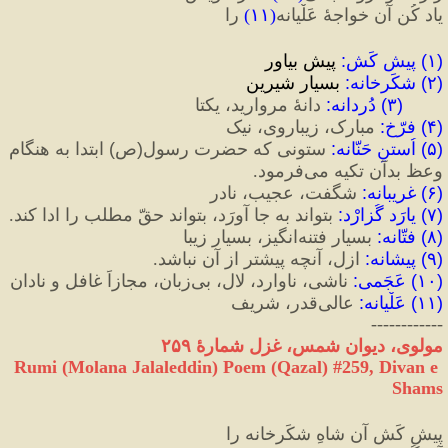
یاد کُن آن خواجهٔ عَلْیانه
(
۱۱
)
 را
(
۱
)
 پیش کَش
:
 پیش بیاور
(
۲
)
 شکَرخانه
:
 بسیار شیرین
(
۳
)
 دُردانه
:
 دانهٔ مروارید، یکتا
(
۴
)
 فرّخ‌
:
 مبارک، زیباروی، نیک
(
۵
)‌
 اُستنِ حَنّانه
:
 ستونی که حضرت رسول
(
ص
)
 ابتدا به هنگام 
وعظ بدآن تکیه می‌فرمود.
(
۶
)‌
 غریبانه
:
 شگفت، عجیب، نادر
(
۷
)
 یارَد گُزارْد
:
 بتواند به جا آورَد، بتواند حقّ مطلب را ادا کند.
(
۸
)
 فتّانه
:
 بسیار فتنه‌انگیز، بسیار زیبا
(
۹
)
 پیشانه
:
 ازل، آنچه پیشتر از آن نباشد.
(
۱۰
)
 عَجَمی
:
 ناشی، ناوارد، لال، بی‌زبان، مجازاً غافل و نادان
(
۱۱
)
 عَلْیانه
:
 عالی‌قدر، شریف
------------
مولوی، دیوان شمس، غزل شمارهٔ ۲۵۹
Rumi (Molana Jalaleddin) Poem (Qazal) #
259
, Divan e 
Shams
پیش کَش آن شاهِ شکَرخانه را