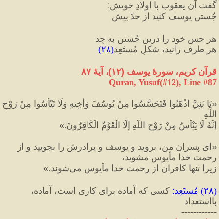
گفت آن یعقوب با اولادِ خویش
:
جُستنِ یوسف کنید از حدّ بیش
هر حسِ خود را درین جُستن به‌‌ جِد
هر طرف رانید، شکلِ مُستَعِد
(
۲۸
)
قرآن کریم، سورهٔ یوسف 
(
۱۲
)
، آیهٔ ۸۷
Quran, Yusuf(#12
), Line #
87
«
يَا بَنِيَّ اذْهَبُوا فَتَحَسَّسُوا مِنْ يُوسُفَ وَأَخِيهِ وَلَا تَيْأَسُوا مِنْ رَوْحِ 
اللَّهِ  
إِنَّهُ لَا يَيْأَسُ مِنْ رَوْحِ اللَّهِ إِلَّا الْقَوْمُ الْكَافِرُونَ.
»
«
اى پسران من، برويد و يوسف و برادرش را بجوييد و از 
رحمت خدا مأيوس مشويد، 
زيرا تنها كافران از رحمت خدا مأيوس مى‌شوند.
»
(
۲۸
) 
مُستَعِد
:
 کسی که آماده برای کاری است، آماده، 
بااستعداد
------------