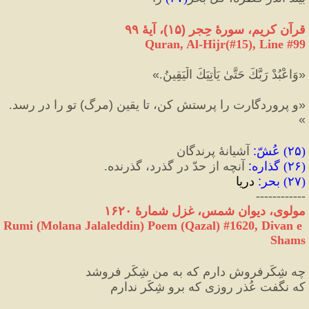
قرآن كريم، سورهٔ حِجر 
(
۱۵
)
، آيهٔ ۹۹
Quran, Al-Hijr(#15
), Line #
99
«
وَاعْبُدْ رَبَّكَ حَتَّىٰ يَأْتِيَكَ الْيَقِينُ.
»
«
و پروردگارت را پرستش کن، تا یقین 
(
مرگ
)
 تو را در رسد.
»
(
۲۵
) 
عُشّ
:
 آشیانۀ پرندگان
(
۲۶
) 
گذاره
:
 آنچه از حدّ در گذرد، گذرنده.
(
۲۷
) 
بحر
:
 دریا
------------
مولوی، دیوان شمس، غزل شمارهٔ ۱۶۲۰
Rumi (Molana Jalaleddin) Poem (Qazal) #
1620
, Divan e 
Shams
چه شِکَرفروش دارم که به من شِکَر فروشد
که نگفت عُذر روزی که برو شِکَر ندارم