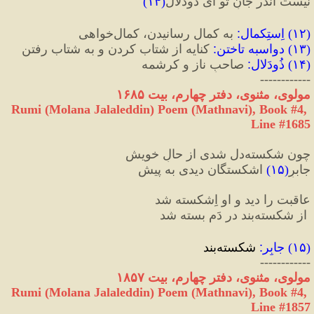
نیست اندر جانِ تو ای ذُودَلال
(
۱۴
)
(
۱۲
) 
اِستِکمال
:
 به کمال رسانیدن، کمال‌خواهی
(
۱۳
) 
دواسبه تاختن
:
 کنایه از شتاب کردن و به شتاب رفتن
(
۱۴
) 
ذُودَلال
:
 صاحبِ ناز و کرشمه
------------
مولوی، مثنوی، دفتر چهارم، بیت ۱۶۸۵
Rumi (Molana Jalaleddin) Poem (Mathnavi), Book #4, 
Line #1685
چون شکسته‌‌دل شدی از حالِ خویش
جابرِ
(
۱۵
)
 اشکستگان دیدی به پیش
عاقبت را دید و او اِشکسته شد
 از شکسته‌بند در دَم بسته شد
(
۱۵
) 
جابِر
:
 شکسته‌بند
------------
مولوی، مثنوی، دفتر چهارم، بیت ۱۸۵۷
Rumi (Molana Jalaleddin) Poem (Mathnavi), Book #4, 
Line #1857