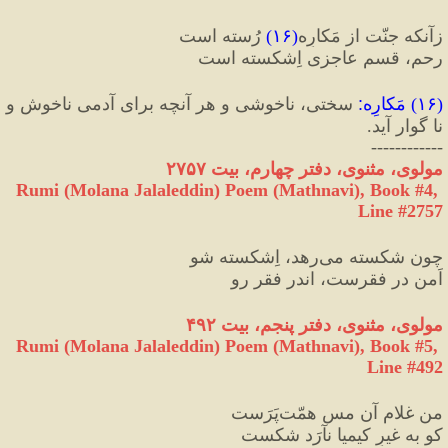
زآنکه جنّت از مَکارِه
(
۱۶
)
 رُسته است
رحم، قسمِ عاجزی اِشکسته است
(
۱۶
) 
مَکارِه
:
 سختی، ناخوشی و هر آنچه برای آدمی ناخوش و 
نا گوار آید.
------------
مولوی، مثنوی، دفتر چهارم، بیت ۲۷۵۷
Rumi (Molana Jalaleddin) Poem (Mathnavi), Book #4, 
Line #2757
چون شکسته می‌رهد، اِشکسته شو
اَمن در فقرست، اندر فقر رو
مولوی، مثنوی، دفتر پنجم، بیت ۴۹۲
Rumi (Molana Jalaleddin) Poem (Mathnavi), Book #5, 
Line #492
من غلامِ آن مسِ همّت‌پَرَست
کو به غیرِ کیمیا نآرَد شکست