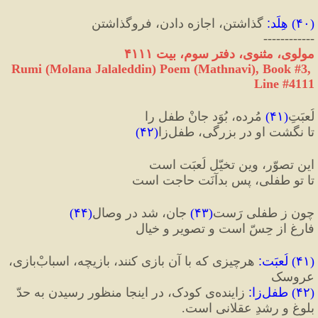
(
۴۰
) 
هِلَد
:
 گذاشتن، اجازه دادن، فروگذاشتن
------------
مولوی، مثنوی، دفتر سوم، بیت ۴۱۱۱
Rumi (Molana Jalaleddin) Poem (Mathnavi), Book #3, 
Line #4111
لُعبَتِ
(
۴۱
)
 مُرده، بُوَد جانْ طفل را
تا نگشت او در بزرگی، طفل‌زا
(
۴۲
)
این تصوّر، وین تخیّل لُعبَت است
تا تو طفلی، پس بدآنَت حاجت است
چون ز طفلی رَست
(
۴۳
)
 جان، شد در وصال
(
۴۴
)
فارغ از حِسّ است و تصویر و خیال
(
۴۱
) 
لُعبَت
:
 هرچیزی که با آن بازی کنند، بازیچه، اسبابْ‌بازی، 
عروسک
(
۴۲
) 
طفل‌زا
:
 زاینده‌ی کودک، در اینجا منظور رسیدن به حدّ 
بلوغ و رشدِ عقلانی است.