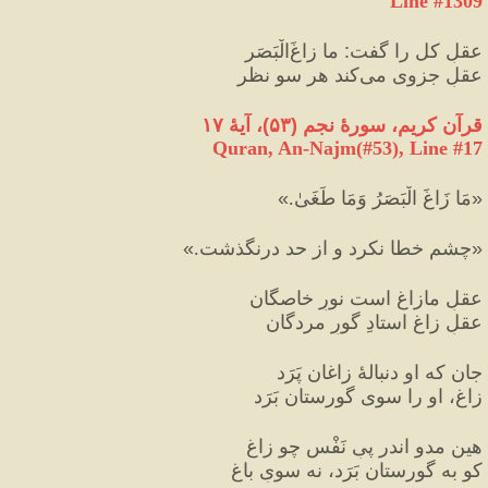
Line #1309
عقلِ کل را گفت
:
 ما زاغَ‌الْبَصَر
عقلِ جزوی می‌کند هر سو نظر
قرآن کریم، سورهٔ نجم 
(
۵۳
)
، آیهٔ ۱۷
Quran, An-Najm(#53
), Line #
17
«
مَا زَاغَ الْبَصَرُ وَمَا طَغَىٰ.
»
«
چشم خطا نكرد و از حد درنگذشت.
»
عقلِ مازاغ است نورِ خاصگان
عقلِ زاغ استادِ گورِ مردگان
جان که او دنبالۀ زاغان پَرَد
زاغ، او را سوی گورستان بَرَد
هین مدو اندر پیِ نَفْسِ چو زاغ
کو به گورستان بَرَد، نه سویِ باغ