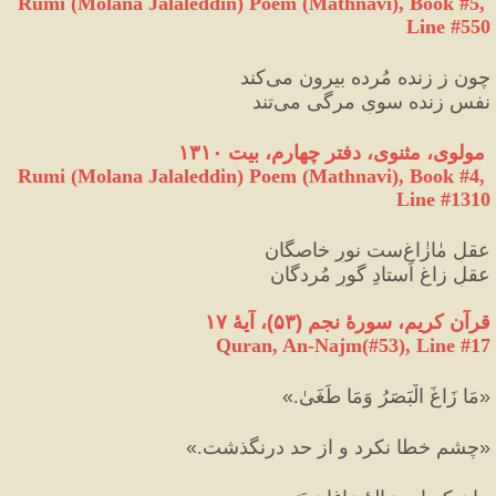
Rumi (Molana Jalaleddin) Poem (Mathnavi), Book #5, 
Line #550
چون ز زنده مُرده بیرون می‌کند
نفسِ زنده سویِ مرگی می‌تند
 مولوی، مثنوی، دفتر چهارم، بیت ۱۳۱۰
Rumi (Molana Jalaleddin) Poem (Mathnavi), Book #4, 
Line #1310
عقلِ مٰازٰاغ‌ست نورِ خاصگان
عقلِ زاغ اُستادِ گورِ مُردگان
قرآن کریم، سورهٔ نجم 
(
۵۳
)
، آیهٔ ۱۷
Quran, An-Najm(#53
), Line #
17
«
مَا زَاغَ الْبَصَرُ وَمَا طَغَىٰ.
»
«
چشم خطا نكرد و از حد درنگذشت.
»