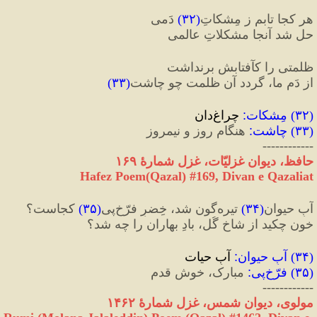
هر کجا تابم ز مِشکاتِ
(
۳۲
)
 دَمی
حل شد آنجا مشکلاتِ عالمی
ظلمتی را کآفتابش برنداشت
از دَمِ ما، گردد آن ظلمت چو چاشت
(
۳۳
)
(
۳۲
) 
مِشکات
:
 چراغ‌دان
(
۳۳
) 
چاشت
:
 هنگام روز و نیمروز
------------
حافظ، دیوان غزلیّات، غزل شمارهٔ ۱۶۹
Hafez Poem(Qazal) #169, Divan e Qazaliat
آبِ حیوان
(
۳۴
)
 تیره‌گون شد، خِضرِ فرّخ‌پی
(
۳۵
)
 کجاست؟
خون چکید از شاخِ گُل، بادِ بهاران را چه شد؟
(
۳۴
) 
آبِ حیوان
:
 آبِ حیات
(
۳۵
) 
فرّخ‌پی
:
 مبارک، خوش قدم
------------
مولوی، دیوان شمس، غزل شمارهٔ ۱۴۶۲