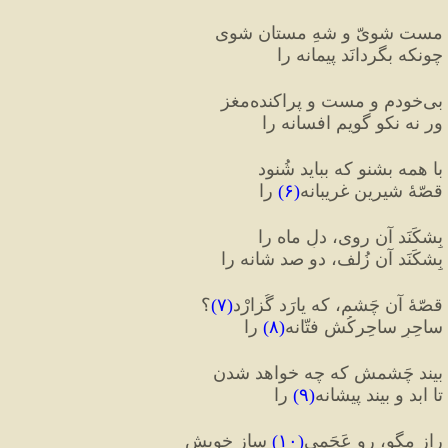
مست شویّ و شهِ مستان شوی
چونکه بگردانَد پیمانه را
بی‌خودم و مست و پراکنده‌مغز
ور نه نکو گویم افسانه را
با همه بشنو که بباید شُنود
قصّهٔ شیرینِ غریبانه
(
۶
)
 را
بِشکَنَد آن روی، دلِ ماه را
بِشکَنَد آن زُلف، دو صد شانه را
قصّهٔ آن چَشم، که یارَد گُزارْد
(
۷
)
؟
ساحِرِ ساحِرکُش فتّانه
(
۸
)
 را
بیند چَشمش که چه خواهد شدن
تا ابد و بیند پیشانه
(
۹
)
 را
راز مگو، رو عَجَمی
(
۱۰
)
 ساز خویش