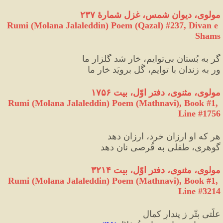
مولوی، دیوان شمس، غزل شمارهٔ ۲۳۷
Rumi (Molana Jalaleddin) Poem (Qazal) #
237
, Divan e 
Shams
گر به بُستان بی‌توایم، خار شد گلزارِ ما
ور به زندان با توایم، گُل برویَد خارِ ما
مولوی، مثنوی، دفتر اوّل، بیت ۱۷۵۶
Rumi (Molana Jalaleddin) Poem (Mathnavi), Book #1, 
Line #1756
هر که او ارزان خرد، ارزان دهد
گوهری، طفلی به قُرصی نان دهد
مولوی، مثنوی، دفتر اوّل، بیت ۳۲۱۴
Rumi (Molana Jalaleddin) Poem (Mathnavi), Book #1, 
Line #3214
علّتی بتّر ز پندارِ کمال