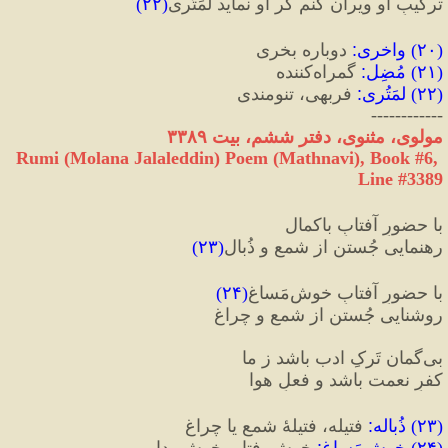
ترکیبِ او ویران کنم گر او نماید لمَتُری
(
۲۲
)
(
۲۰
) 
واخری
:
 دوباره بخری
(
۲۱
) 
مُضِل
:
 گمراه‌کننده
(
۲۲
) 
لمَتُری
:
 فربهی، تنومندی
------------
مولوی، مثنوی، دفتر ششم، بیت ۳۳۸۹
Rumi (Molana Jalaleddin) Poem (Mathnavi), Book #6, 
Line #3389
با حضورِ آفتابِ باکمال
رهنمایی جُستن از شمع و ذُبال
(
۲۳
)
با حضورِ آفتابِ خوش‌مَساغ
(
۲۴
)
روشنایی جُستن از شمع و چراغ
بی‌گمان تَرکِ ادب باشد ز ما
کفرِ نعمت باشد و فعلِ هوا
(
۲۳
)
 ذُباله
:
 فتیله، فتیلۀ شمع یا چراغ
(
۲۴
) 
خوش‌مَساغ
:
 خوش‌رفتار، خوش‌مدار