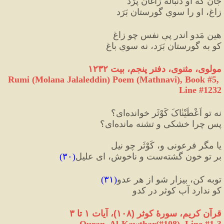
جان که او دنبالۀ‌ زاغان پَرَد
زاغ، او را سویِ گورستان بَرَد
هین مَدو اندر پیِ نفسِ چو زاغ
کو به گورستان بَرَد، نه سویِ باغ
مولوی، مثنوی، دفتر پنجم، بیت ۱۲۳۲
Rumi (Molana Jalaleddin) Poem (Mathnavi), Book #5, 
Line #1232
نه تو اَعْطَیْنٰاکَ کَوْثَر خوانده‌ای؟
پس چرا خشکی و تشنه مانده‌ای؟
یا مگر فرعونی و، کَوْثَر چو نیل
بر تو خون گشته‌ست و ناخوش، ای علیل
(
۳۰
)
توبه کن، بیزار شو از هر عدو
(
۳۱
)
کو ندارد آبِ کوثر در کدو
قرآن کریم، سورهٔ کوثر 
(
۱۰۸
)
، آیات ۱ تا ۳
Quran, Al-Kawthar(#108
), Line #
1-3