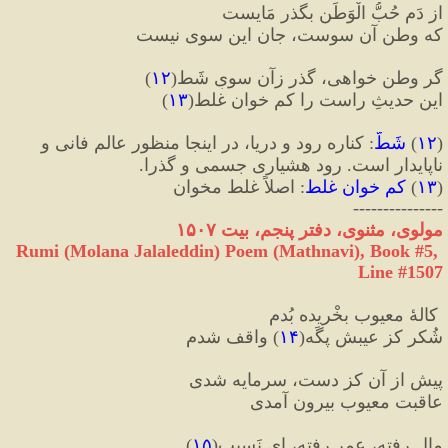
از دَمِ حُبُّ الْوَطَن بگذر مَایست
که وطن آن سوست، جان این سوی نیست
گر وطن خواهی، گذر زآن سویِ شَط
(
۱۲
)
این حدیثِ راست را کم خوان غلط
(
۱۳
)
(
۱۲
)
 شَطّ
:
 کناره رود و دریا، در اینجا منظور عالم فانی و 
ناپایدار است. رود هشیاری جسمی و گذرا.
(
۱۳
)
 کم خوان غلط
:
 اصلاً غلط مخوان
---------------
مولوی، مثنوی، دفتر پنجم، بیت ۱۵۰۷
Rumi (Molana Jalaleddin) Poem (Mathnavi), Book #5, 
Line #1507
 کالهٔ معیوب بخْریده بُدم
شُکر کز عیبش پگَه
(
۱۴
)
 واقف شدم
پیش از آن کز دست، سرمایه شدی
عاقبت معیوب بیرون آمدی
مال رفته، عمر رفته، ای نَسیب
(
۱۵
)