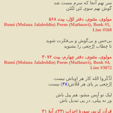
سر نهم آنجا که سرم مست شد
گوش نهم سویِ تَنَن تَنْتَنَن
مولوی، مثنوی، دفتر اوّل، بیت ۵۶۸
Rumi (Molana Jalaleddin) Poem (Mathnavi), Book #1, 
Line #568
بی‌‌حس و بی‌‌گوش و بی‌‌فکرت شوید
تا خِطابِ اِرْجِعی را بشنوید
مولوی، مثنوی، دفتر چهارم، ‌بیت ۳۰۷۲
Rumi (Molana Jalaleddin) Poem (Mathnavi), Book #4, 
Line #3072
اُذْکُروا الله کارِ هر اوباش نیست
اِرْجِعی بر پای هر قَلّاش
(
۳۸
)
 نیست
لیک تو آیِس مشو، هم پیل باش
ور نه پیلی، در پی تبدیل باش
قرآن کریم، سور
ۀ احزاب 
(
۳۳
)
، آیۀ ۴۱