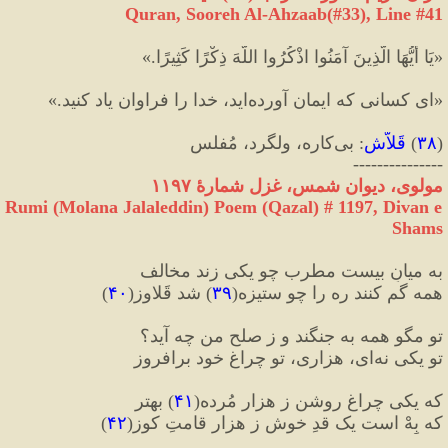
Quran, Sooreh Al-Ahzaab(#33
), Line #
41
«
يَا أَيُّهَا الَّذِينَ آمَنُوا اذْكُرُوا اللَّهَ ذِكْرًا كَثِيرًا.
»
«
اى كسانى كه ايمان آورده‌ايد، خدا را فراوان ياد كنيد.
»
(
۳۸
)
 قَلاّش
:
 بی‌کاره، ولگرد، مُفلس
---------------
مولوی، دیوان شمس، غزل شمارهٔ ۱۱۹۷
Rumi (Molana Jalaleddin) Poem (Qazal) # 
1197
, Divan e 
Shams
به میانِ بیست مطرب چو یکی زند مخالف
همه گم کنند ره را چو ستیزه
(
۳۹
)
 شد قَلاوز
(
۴۰
)
تو مگو همه به جنگند و ز صلحِ من چه آید؟
تو یکی نه‌ای، هزاری، تو چراغِ خود برافروز
که یکی چراغِ روشن ز هزار مُرده
(
۴۱
)
 بهتر
که بِهْ است یک قدِ خوش ز هزار قامتِ کوز
(
۴۲
)