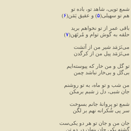
شمع تویی، شاهد تو، باده تو
هم تو سهیلی
(
۵
)
 و عقیقِ یَمَن
(
۶
)
باقیِ عمر از تو نخواهم برید
حلقه به گوشِ توام و مُرتَهَن
(
۷
)
می‌نَرَمَد شیرِ من از آتشت
می‌نَرَمَد پیلِ من از کرگدن
تو گل و من خار که پیوسته‌ایم
بی‌گل و بی‌خار نباشد چمن
من شب و تو ماه، به تو روشنم
جانِ شبی، دل ز شبم برمکن
شمع تو پروانهٔ جانم بسوخت
سر پیِ شُکرانه نهم بر لگن
جانِ من و جانِ تو هر دو یکی‌ست
گشته یکی جان پنهان در دو تن