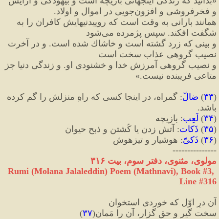
«
بدانيد كه زندگى اينجهانى بازيچه است و بيهودگى و آرايش 
و فخرفروشى و افزون‌جويى در اموال و اولاد. 
همانند بارانى به وقت است كه روييدنيهايش كافران را به 
شگفت افكند. سپس پژمرده مى‌شود 
و بينى كه زرد گشته است و خاشاك شده است. و در آخرت 
نصيب گروهى عذاب سخت است 
و نصيب گروهى آمرزش خدا و خشنودى او. و زندگى دنيا جز 
متاعى فريبنده نيست.
»
(
۳۳
)
 ضالّ
:
 گمراه، در اینجا کسی که راهِ منزلش را گم کرده 
باشد.
(
۳۴
)
 لَعِب
:
 بازیچه
(
۳۵
)
 ذَکات
:
 آتش زدن یا کُشتنِ و ذبحِ حیوان
(
۳۶
)
 ذَکیّ
:
 هوشیار و تیزهوش
---------------
مولوی، مثنوی، دفتر سوم، بیت ۳۱۶
Rumi (Molana Jalaleddin) Poem (Mathnavi), Book #3, 
Line #316
آن درِ اوّل که خوردی استخوان
سخت گیر و حق گزار، آن را مَمان
(
۳۷
)