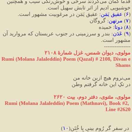
قدما گمان می‌کردند سرخی و خوش‌رنگی سیب و همچنین 
خوشبویی ادیم از اثر تابش سهیل است.
(
۶
)
 عقیقِ یَمَن
:
 عقیقِ یَمَن در مرغوبیت مشهور است.
(
۷
)
 مرتهن
:
 گروگان
(
۸
)
 دوتا
:
 خمیده
(
۹
)
 عَدَن
:
 بندر و سرزمینی در جنوب عربستان که مروارید آن 
مشهور است.
---------------
مولوی، دیوان شمس، غزل شمارهٔ ۲۱۰۸
Rumi (Molana Jalaleddin) Poem (Qazal) # 
2108
, Divan e 
Shams
می‌نروم هیچ ازین خانه من
در تکِ این خانه گرفتم وطن
مولوی، مثنوی، دفتر دوم، بیت ۲۶۲۰
Rumi (Molana Jalaleddin) Poem (Mathnavi), Book #2, 
Line #2620
 در سفر گر رُوم بینی یا خُتَن
(
۱۰
)