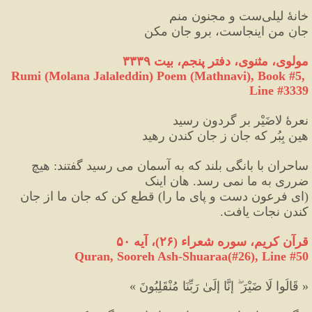
خانهٔ لیلی‌ست و مجنون منم
جانِ من اینجاست، برو جان مکن
مولوی، مثنوی، دفتر پنجم، بیت ۳۳۳۹
Rumi (Molana Jalaleddin) Poem (Mathnavi), Book #5, 
Line #3339
نعرهٔ لاضَیْر بر گردون رسید
هین بِبُر که جان ز جان کندن رهید
ساحران با بانگی بلند که به آسمان می رسید گفتند
:
 هیچ 
ضرری به ما نمی رسد. هان اینک 
(
ای فرعون دست و پای ما را
)
 قطع کن که جان ما از جان 
کندن نجات یافت.
قرآن کریم، سوره 
شعراء 
(
۲۶
)
، آیه ۵۰
Quran, Sooreh Ash-Shuaraa(#26
), Line #
50
«
 قَالُوا لَا ضَيْرَ ۖ إِنَّا إِلَىٰ رَبِّنَا مُنْقَلِبُونَ 
»