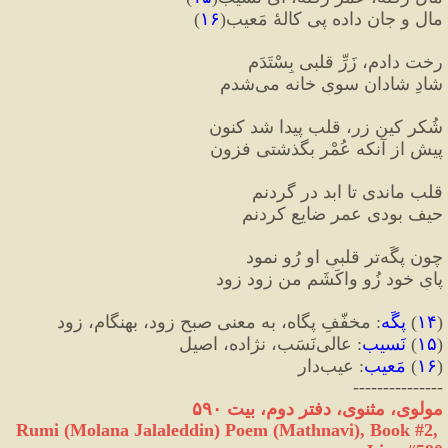
مال و جان داده پی کالهٔ مَعیب
(
۱۶
)
رخت دادم، زَرِّ قلبی بِسْتَدَم
شادِ شادان سویِ خانه می‌شدم
شُکر کین زر، قلب پیدا شد کنون
پیش از آنکه عُمْر بگذشتی فزون
قلب ماندی تا ابد در گردنم
حیف بودی عمر ضایع کردنم
چون پگَه‌تر قلبیِ او رُو نمود
پایِ خود زُو واکَشَم من زود زود
(
۱۴
)
 پگَه
:
 مخفّفِ پگاه، به معنی صبحِ زود، بهنگام، زود
(
۱۵
)
 نَسیب
:
 عالی‌نَسَب، نژاده، اصیل
(
۱۶
)
 مَعیب
:
 عیب‌دار
---------------
مولوی، مثنوی، دفتر دوم، بیت ۵۹۰
Rumi (Molana Jalaleddin) Poem (Mathnavi), Book #2, 