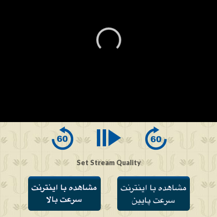
0
seconds
of
0
seconds
Set Stream Quality