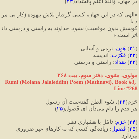
در جهان، وَاللهُ اَعلَم بِالسَّداد
(
۲۳
)
«
الهی که در این جهان، کسی گرفتار تلاش بیهوده 
(
کار بی مز
د یا 
کوشش بدون موفقیت
)
 نشود. خداوند به راستی و درستی دان
اتر است.
»
(
۲۱
)
 هَون
:
 نرمی و آسانی
(
۲۲
)
 فِکرَت
:
 اندیشه
(
۲۳
)
 سَداد
:
 راستی و درستی
---------------
مولوی، مثنوی، دفتر سوم، بیت ۲۶۸
Rumi (Molana Jalaleddin) Poem (Mathnavi), Book #3, 
Line #268
حَزم
(
۲۴
)
، سُوء الظن گفته‌ست آن رسول
هر قدم را دام می‌دان ای فَضول
(
۲۵
)
(
۲۴
)
حَزم
:
 تامّل با هشیاریِ نظر
(
۲۵
)
فَضول
:
 زیاده‌گو، کسی که به کارهای غیر ضروری 
بپردازد.