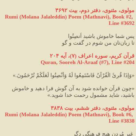
مولوی، مثنوی، دفتر دوم، بیت ۳۶۹۲
Rumi (Molana Jalaleddin) Poem (Mathnavi), Book #2, 
Line #3692
پس شما خاموش باشید اَنصِتُوا
تا زبان‌تان من شوم در گفت و گو
قرآن کریم، سوره اعراف 
(
۷
)
، آیه ۲۰۴
Quran, Soore
h Al-Araaf 
(#7
), Line #
204
«
وَإِذَا قُرِئَ الْقُرْآنُ فَاسْتَمِعُوا لَهُ وَأَنْصِتُوا لَعَلَّكُمْ تُرْحَمُونَ.
»
«
چون قرآن خوانده شود به آن گوش فرا دهيد و خاموش 
باشيد، شايد مشمول رحمت خدا شويد.
»
مولوی، مثنوی، دفتر ششم، بیت ۳۸۳۸
Rumi (Molana Jalaleddin) Poem (Mathnavi), Book #6, 
Line #3838
 غیرِ مُردن هیچ فرهنگی دگر