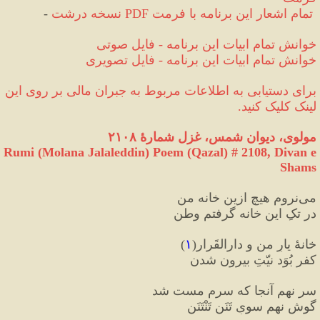
 تمام اشعار این برنامه با فرمت
PDF
درشت 
نسخه
-
خوانش تمام ابیات این برنامه 
-
 فایل صوتی
خوانش تمام ابیات این برنامه 
-
 فایل تصویری
برای دستیابی به اطلاعات مربوط به جبران مالی‌ بر روی این 
لینک کلیک کنید.
مولوی، دیوان شمس، غزل شمارهٔ ۲۱۰۸
Rumi (Molana Jalaleddin) Poem (Qazal) # 
2108
, Divan e 
Shams
می‌نروم هیچ ازین خانه من
در تکِ این خانه گرفتم وطن
خانهٔ یارِ من و دارالقَرار
(
۱
)
کفر بُوَد نیّتِ بیرون شدن
سر نهم آنجا که سرم مست شد
گوش نهم سویِ تَنَن تَنْتَنَن