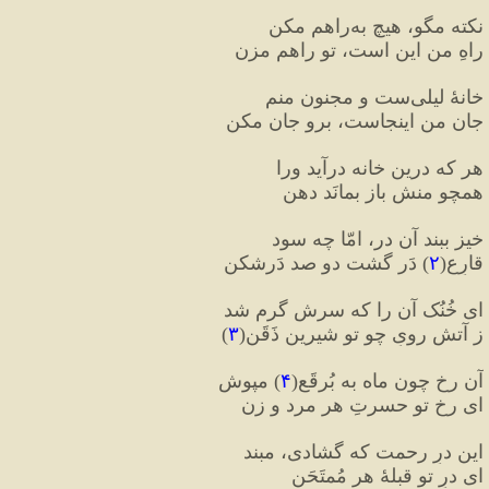
نکته مگو، هیچ به‌‌راهم مکن
راهِ من این است، تو راهم مزن
خانهٔ لیلی‌ست و مجنون منم
جان من اینجاست، برو جان مکن
هر که درین خانه درآید ورا
همچو منش باز بمانَد دهن
خیز ببند آن در، امّا چه سود
قارِعِ
(
۲
)
 دَر گشت دو صد دَرشکن
ای خُنُک آن را که سرش گرم شد
ز آتشِ رویِ چو تو شیرین ذَقَن
(
۳
)
آن رخِ چون ماه به بُرقَع
(
۴
)
 مپوش
ای رخِ تو حسرتِ هر مرد و زن
این درِ رحمت که گشادی، مبند
ای درِ تو قبلهٔ هر مُمتَحَن