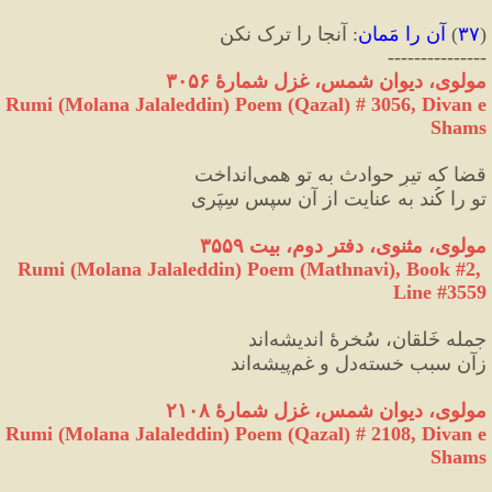
(
۳۷
)
 آن را مَمان
:
 آنجا را ترک نکن
---------------
مولوی، دیوان شمس، غزل شمارهٔ ۳۰۵۶
Rumi (Molana Jalaleddin) Poem (Qazal) # 
3056
, Divan e 
Shams
قضا که تیرِ حوادث به تو همی‌انداخت
تو را کُند به عنایت از آن سپس سِپَری
مولوی، مثنوی، دفتر دوم، بیت ۳۵۵۹
Rumi (Molana Jalaleddin) Poem (Mathnavi), Book #2, 
Line #3559
جمله خَلقان، سُخرهٔ اندیشه‏‌اند
زآن سبب خسته‌دل و غم‌پیشه‌‏اند
مولوی، دیوان شمس، غزل شمارهٔ ۲۱۰۸
Rumi (Molana Jalaleddin) Poem (Qazal) # 
2108
, Divan e 
Shams