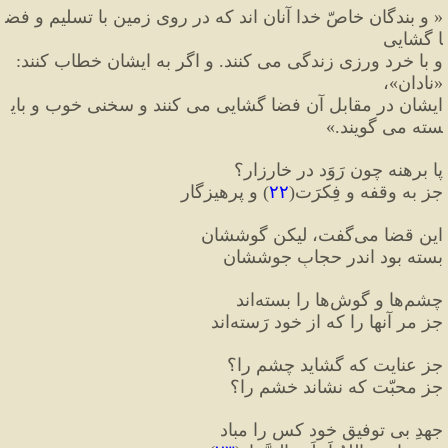
«
 و بندگان خاصّ خدا آنان اند که در روی زمین با تسلیم و فض
ا گشایی 
و با خرد ورزی زندگی می کنند. و اگر به ایشان خطاب کنند
:
«
نادان
»
، 
ایشان در مقابل آن فضا گشایی می کنند و سخنی خوب و بای
سته می گویند.
»
پا برهنه چون رَوَد در خارزار؟
جز به وقفه و فِکرَت
(
۲۲
)
 و پرهیزگار
این قضا می‌گفت، لیکن گوششان
بسته بود اندر حجابِ جوششان
چشم‌ها و گوش‌ها را بسته‌اند
جز مر آنها را که از خود رَسته‌اند
جز عنایت که گشاید چشم را؟
جز محبّت که نشاند خشم را؟
جهدِ بی توفیق خود کس را مباد