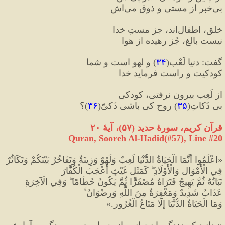
بی‌خبر از مستی و ذوقِ می‌اش
خلق، اطفال‌‌اند، جز مستِ خدا
نیست بالغ، جُز رهیده از هوا
گفت
:
 دنیا لَعْب
(
۳۴
)
 و لهو است و شما
کودکیت و راست فرماید خدا
از لَعِب بیرون نرفتی، کودکی
بی ‌ذَکاتِ
(
۳۵
)
 روح کی باشی ذَکیّ
(
۳۶
)
؟
قرآن کریم، سو
رۀ حدید 
(
۵۷
)
، آیۀ ۲۰
Quran, Sooreh Al-Hadid(#57
), Line #
20
«
اعْلَمُوا أَنَّمَا الْحَيَاةُ الدُّنْيَا لَعِبٌ وَلَهْوٌ وَزِينَةٌ وَتَفَاخُرٌ بَيْنَكُمْ وَتَكَاثُرٌ 
فِي الْأَمْوَالِ وَالْأَوْلَادِ ۖ كَمَثَلِ غَيْثٍ أَعْجَبَ الْكُفَّارَ 
نَبَاتُهُ ثُمَّ يَهِيجُ فَتَرَاهُ مُصْفَرًّا ثُمَّ يَكُونُ حُطَامًا ۖ وَفِي الْآخِرَةِ 
عَذَابٌ شَدِيدٌ وَمَغْفِرَةٌ مِنَ اللَّهِ وَرِضْوَانٌ ۚ 
وَمَا الْحَيَاةُ الدُّنْيَا إِلَّا مَتَاعُ الْغُرُورِ.
»