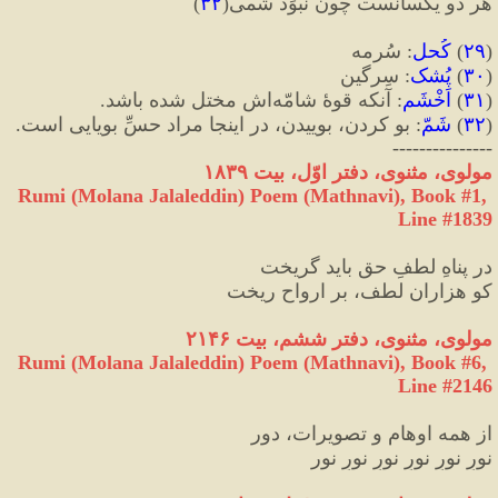
هر دو یکسانست چون نَبْوَد شَمی
(
۳۲
)
(
۲۹
)
 كُحل
:
 سُرمه
(
۳۰
)
 پُشک
:
 سِرگین
(
۳۱
)
 اَخْشَم
:
 آنكه قوهٔ شامّه‌اش مختل شده باشد.
(
۳۲
)
 شَمّ
:
 بو کردن، بوییدن، در اینجا مراد حسِّ بویایی است.
---------------
مولوی، مثنوی، دفتر اوّل، بیت ۱۸۳۹
Rumi (Molana Jalaleddin) Poem (Mathnavi), Book #1, 
Line #1839
در پناهِ لطفِ حق باید گریخت
کو هزاران لطف، بر ارواح ریخت
مولوی، مثنوی، دفتر ششم، بیت ۲۱۴۶
Rumi (Molana Jalaleddin) Poem (Mathnavi), Book #6, 
Line #2146
از همه اوهام و تصویرات، دور
نورِ نورِ نورِ نورِ نورِ نور