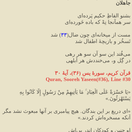
جاهلان
بشنو الفاظِ حکیمِ پَرده‌ای
سر همآنجا نِهْ که باده خَورده‌ای
مست از میخانه‌ای چون ضال
(
۳۳
)
 شد
تَسخُر و بازیچهٔ اطفال شد
می‌فُتد این سو آن سو هر رهی
در گِل و، می‌خنددش هر اَبلهی
قرآن کریم، سورۀ یس 
(
۳۶
)
، آیۀ ۳۰
Quran, Sooreh Yaseen(#36
), Line #
30
«
يَا حَسْرَةً عَلَى الْعِبَادِ ۚ مَا يَأْتِيهِمْ مِنْ رَسُولٍ إِلَّا كَانُوا بِهِ 
يَسْتَهْزِئُونَ.
»
«
اى دريغ بر اين بندگان. هيچ پيامبرى بر آنها مبعوث نشد مگر 
آنكه مسخره‌اش كردند.
»
او چنین و کودکان اندر پی‌اش