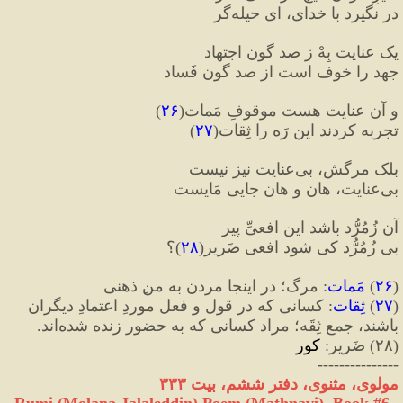
در نگیرد با خدای، ای حیله‌گر
یک عنایت بِهْ ز صد گون اجتهاد
جهد را خوف است از صد گون فَساد
و آن عنایت هست موقوفِ مَمات
(
۲۶
)
تجربه کردند این رَه را ثِقات
(
۲۷
)
بلک مرگش، بی‌عنایت نیز نیست
بی‌عنایت، هان و هان جایی مَایست
آن زُمُرُّد باشد این افعیِّ پیر
بی زُمُرُّد کی شود افعی ضَریر
(
۲۸
)
؟
(
۲۶
)
 مَمات
:
 مرگ؛ در اینجا مردن به من‌ِ ذهنی
(
۲۷
)
 ثِقات
:
 کسانی که در قول و فعل موردِ اعتمادِ دیگران 
باشند، جمعِ ثِقَه؛ مراد کسانی که به حضور زنده شده‌اند.
(
۲۸
)
 ضَریر
:
 کور
---------------
مولوی، مثنوی، دفتر ششم، بیت ۳۳۳
Rumi (Molana Jalaleddin) Poem (Mathnavi), Book #6, 