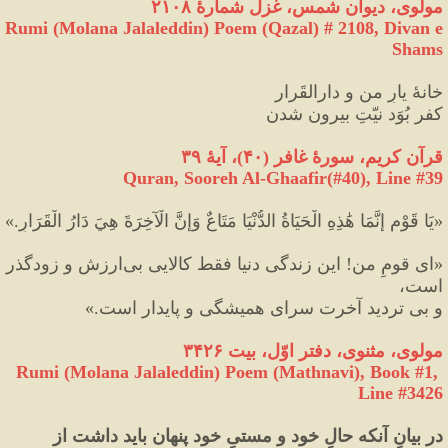
مولوی، دیوان شمس، غزل شمارهٔ ۲۱۰۸
Rumi (Molana Jalaleddin) Poem (Qazal) # 
2108
, Divan e 
Shams
خانهٔ یارِ من و دارالقَرار
کفر بُوَد نیّتِ بیرون شدن
قرآن کریم، سورۀ غافر 
(
۰
۴
)
، آیۀ ٣٩
Quran, Sooreh Al-Ghaafir(#40
), Line #
39
«
يَا قَوْمِ إِنَّمَا هَٰذِهِ الْحَيَاةُ الدُّنْيَا مَتَاعٌ وَإِنَّ الْآخِرَةَ هِيَ دَارُ الْقَرَارِ.
»
«
ای قومِ من
!
 این زندگی دنیا فقط کالایی بی‌ارزش و زودگذر 
است، 
و بی تردید آخرت سرای همیشگی و پایدار است.
»
مولوی، مثنوی، دفتر اوّل، بیت ۳۴۲۶
Rumi (Molana Jalaleddin) Poem (Mathnavi), Book #1, 
Line #3426
در بیانِ آنکه حالِ خود و مستیِ خود پنهان باید داشت از 