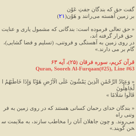
گفت حق که بندگانِ جفتِ عَوْن
بر زمین آهسته می‌رانند و هَوْن
(
۲۱
)
«
 حق تعالی فرموده است
:
 بندگانی که مشمول یاری و عنایت
 حق قرار گرفته اند، 
در روی زمین به آهستگی و فروتنی، 
(
تسلیم و فضا گشایی
)
، 
گام بر می دارند.
»
قرآن کریم، سوره فر
قان 
(
۲۵
)
، آیه ۶۳
Quran, Sooreh Al-Furqaan(#25
), Line #
63
«
 وَعِبَادُ الرَّحْمَٰنِ الَّذِينَ يَمْشُونَ عَلَى الْأَرْضِ هَوْنًا وَإِذَا خَاطَبَهُمُ ا
لْجَاهِلُونَ 
قَالُوا سَلَامًا 
»
«
 بندگان خداى رحمان كسانى هستند كه در روى زمين به فر
وتنى راه 
مى‌روند. و چون جاهلان آنان را مخاطب سازند، به ملايمت س
خن گويند.
»