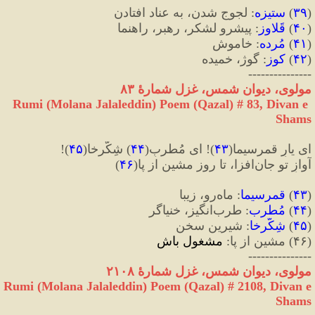
(
۳۹
)
 ستیزه
:
 لجوج شدن، به عناد افتادن
(
۴۰
)
 قَلاوز
:
 پیشرو لشکر، رهبر، راهنما
(
۴۱
)
 مُرده
:
 خاموش
(
۴۲
)
 کوز
:
 گوژ، خمیده
---------------
مولوی، دیوان شمس، غزل شمارهٔ ۸۳
Rumi (Molana Jalaleddin) Poem (Qazal) # 
83
, Divan e 
Shams
ای یارِ قمرسیما
(
۴۳
)
!
 ای مُطربِ
(
۴۴
)
 شِکَّرخا
(
۴۵
)
!
آوازِ تو جان‌افزا، تا روز مشین از پا
(
۴۶
)
(
۴۳
)
 قمرسیما
:
 ماه‌رو، زیبا
(
۴۴
)
 مُطرب
:
 طرب‌انگیز، خنیاگر
(
۴۵
)
 شِکَّرخا
:
 شیرین سخن
(
۴۶
)
 مشین از پا
:
 مشغول باش
---------------
مولوی، دیوان شمس، غزل شمارهٔ ۲۱۰۸
Rumi (Molana Jalaleddin) Poem (Qazal) # 
2108
, Divan e 
Shams