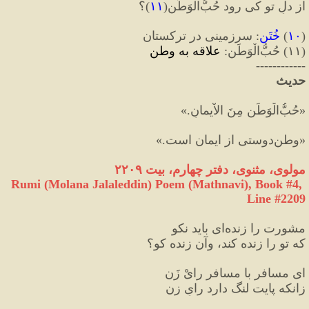
از دلِ تو کی رود حُبُّ‌الْوَطَن
(
۱۱
)
؟‏
(
۱۰
)
 خُتَن
:
 سرزمينى در تركستان
(
۱۱
)
 حُبُّ‌الْوَطَن
:
 علاقه به وطن
------------
حدیث
«
حُبُّ‌الْوَطَن مِنَ الاْيمانِ.
»
«
وطن‌دوستی از ایمان است.
»
مولوی، مثنوی، دفتر چهارم، بیت ۲۲۰۹
Rumi (Molana Jalaleddin) Poem (Mathnavi), Book #4, 
Line #2209
مشورت را زنده‌ای باید نکو
که تو را زنده کند، وآن زنده کو؟
ای مسافر با مسافر رایْ زَن
زانکه پایت لنگ دارد رایِ زن