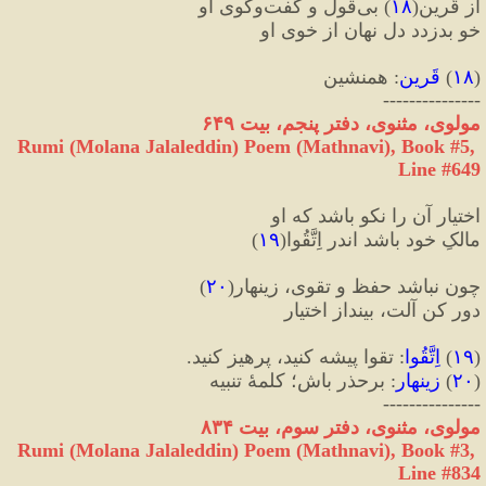
از قَرین
(
۱۸
)
 بی‌قول و گفت‌وگوی او
خو بدزدد دل نهان از خوی او
(
۱۸
)
 قَرین
:
 همنشین
---------------
مولوی، مثنوی، دفتر پنجم، بیت ۶۴۹
Rumi (Molana Jalaleddin) Poem (Mathnavi), Book #5, 
Line #649
اختیار آن را نکو باشد که او
مالکِ خود باشد اندر اِتَّقُوا
(
۱۹
)
چون نباشد حفظ و تقوی، زینهار
(
۲۰
)
دور کن آلت، بینداز اختیار
(
۱۹
)
 اِتَّقُوا
:
 تقوا پیشه کنید، پرهیز‌ کنید.
(
۲۰
)
 زینهار
:
 برحذر باش؛ کلمهٔ تنبیه
---------------
مولوی، مثنوی، دفتر سوم، بیت ۸۳۴
Rumi (Molana Jalaleddin) Poem (Mathnavi), Book #3, 
Line #834