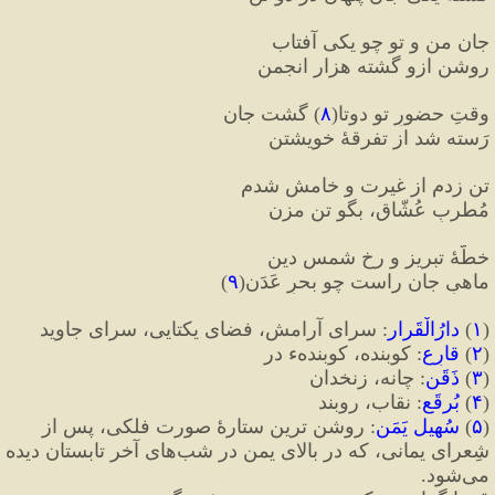
جان من و تو چو یکی آفتاب
روشن ازو گشته هزار انجمن
وقتِ حضورِ تو دوتا
(
۸
)
 گشت جان
رَسته شد از تفرقهٔ خویشتن
تن زدم از غیرت و خامش شدم
مُطربِ عُشّاق، بگو تن مزن
خطّهٔ تبریز و رخِ شمسِ دین
ماهیِ جان راست چو بحرِ عَدَن
(
۹
)
(
۱
)
 دارُالْقَرار
:
 سرای آرامش، فضای یکتایی، سرای جاوید
(
۲
)
 قارِع
:
 کوبنده، کوبندهء در
(
۳
)
 ذَقَن
:
 چانه، زنخدان
(
۴
)
 بُرقَع
:
 نقاب، روبند
(
۵
)
 سُهيل یَمَن
:
 روشن ترین ستارهٔ صورت فلکی، پس از 
شِعرای یمانی، که در بالای یمن در شب‌های آخر تابستان دیده 
می‌شود.