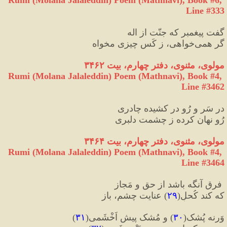
Line #333
گفت پیغمبر که جنّت از اله
گر همی‌خواهی، ز کَس چیزی مخواه
مولوی، مثنوی، دفتر چهارم، بیت ۳۴۶۲
Rumi (Molana Jalaleddin) Poem (Mathnavi), Book #4, 
Line #3462
در سَر و رُو در کشیده چادری
رُو نهان کرده ز چشمت دلبری
مولوی، مثنوی، دفتر چهارم، بیت ۳۴۶۴
Rumi (Molana Jalaleddin) Poem (Mathnavi), Book #4, 
Line #3464
 فرق آنگه باشد از حق و مَجاز
که کند کُحلِ
(
۲۹
)
 عنایت چشم، باز
وَرنه پُشک
(
۳۰
)
 و مُشک پیشِ اَخْشَمی
(
۳۱
)