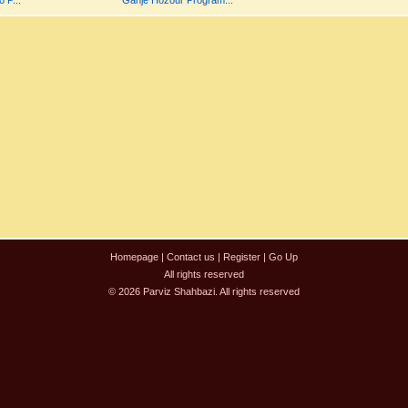
 P...
Ganje Hozour Program...
Homepage
|
Contact us
|
Register
|
Go Up
All rights reserved
© 2026 Parviz Shahbazi. All rights reserved