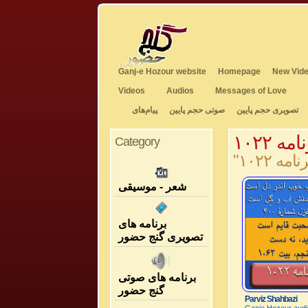
Ganj-e Hozour website
Homepage
New Vide
Videos
Audios
Messages of Love
تصویری حجم پایین
صوتی حجم پایین
پیام‌های
امه ۱۰۲۲
Category
شعر - موسیقی
برنامه های
تصویری گنج حضور
برنامه های صوتی
گنج حضور
Parviz Shahbazi