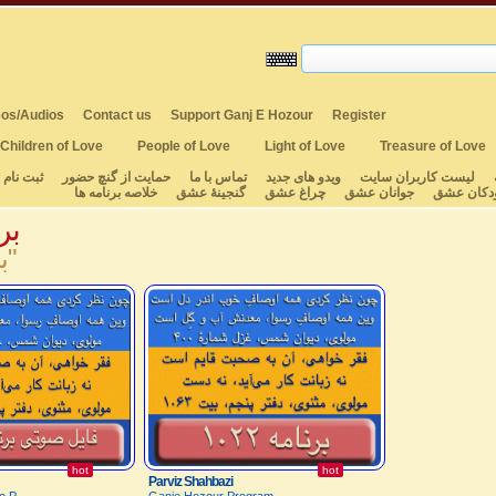
os/Audios
Contact us
Support Ganj E Hozour
Register
Children of Love
People of Love
Light of Love
Treasure of Love
لیست کاربران سایت
ویدو های جدید
تماس با ما
حمایت از گنچ حضور
ثبت نام
دکان عشق
جوانان عشق
چراغ عشق
گنجینهٔ عشق
خلاصه برنامه ها
برن
"برنامه ۱۰۲۲"
hot
hot
Parviz Shahbazi