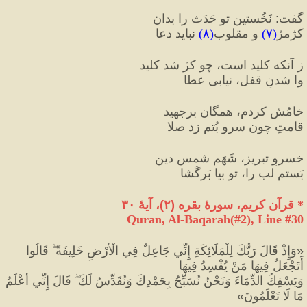
گفت
:
 نَخُستین تو حَدَث را بدان
کژمژ
(
۷
)
 و مقلوب
(
۸
)
 نباید دعا
ز آنکه کلید است، چو کژ شد کلید
وا شدنِ قفل، نیابی عطا
خامُش کردم، همگان برجهید
قامتِ چون سروِ بُتم زد صلا
خسروِ تبریز، شَهَم شمسِ دین
بَستم لب را، تو بیا بَرگُشا
*
 قرآن کریم، سورهٔ بقره 
(
۲
)
، آیهٔ ۳۰
Quran, Al-Baqarah(#2
), Line #
30
«
وَإِذْ قَالَ رَبُّكَ لِلْمَلَائِكَةِ إِنِّي جَاعِلٌ فِي الْأَرْضِ خَلِيفَةً ۖ قَالُوا 
أَتَجْعَلُ فِيهَا مَنْ يُفْسِدُ فِيهَا 
وَيَسْفِكُ الدِّمَاءَ وَنَحْنُ نُسَبِّحُ بِحَمْدِكَ وَنُقَدِّسُ لَكَ ۖ قَالَ إِنِّي أَعْلَمُ 
مَا لَا تَعْلَمُونَ
»