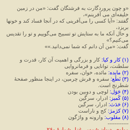
«
و چون پروردگارت به فرشتگان گفت
:
«
من در زمين 
خليفه‌اى مى آفرينم
»
، 
گفتند
:
«
آيا كسى را مى‌آفرينى كه در آنجا فساد كند و خونها 
بريزد، 
و حال آنكه ما به ستايش تو تسبيح مى‌گوييم و تو را تقديس 
مى‌كنيم؟
»
گفت
:
«
من آن دانم كه شما نمى‌دانيد.
»»
(
۱
)
 کار و کیا
:
 کار و بزرگی و اهمیت آن کار، قدرت و 
سلطنت، توانایی و فرمانروایی
(
۲
)
 مایده
:
 مائده، خوان، سفره
(
۳
)
 نَطْع
:
 سفره و فرش چرمین، در اینجا منظور صفحهٔ 
شطرنج است.
(
۴
)
 حَوَل
:
 لوچی و دوبین بودن
(
۵
)
 کُمیز
:
 ادرار، سرگین
(
۶
)
 حَدَث
:
 ادرار، سرگین
(
۷
)
 کژمژ
:
 کج و ناراست
(
۸
)
 مقلوب
:
 وارونه و واژگون
------------
مولوی، دیوان شمس، غزل شمارهٔ ۲۶۰