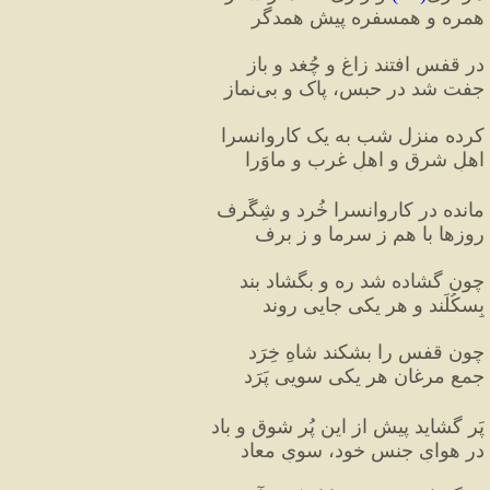
همره و همسفره پیشِ همدگر
در قفس افتند زاغ و چُغد و باز  
جفت شد در حبس، پاک و بی‌نماز
کرده منزل شب به یک کاروانسرا  
اهلِ شرق و اهلِ غرب و ماوَرا 
مانده در کاروانسرا خُرد و شِگَرف  
روزها با هم ز سرما و ز برف
چون گشاده شد ره و بگشاد بند  
بِسکُلَند و هر یکی جایی روند
چون قفس را بشکند شاهِ خِرَد  
جمعِ مرغان هر یکی سویی پَرَد 
پَر گشاید پیش از این پُر شوق و باد  
در هوایِ جنسِ خود، سویِ معاد