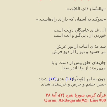
«
وَالسَّمَاءِ ذَاتِ الْحُبُكِ.
»
«
سوگند به آسمان كه دارای راه‌هاست.
»
آن، غذایِ خاصِگانِ دولت است
خوردنِ آن، بی‌‏گَلو و آلت است‏
شد غذایِ آفتاب از نورِ عرش
مر حسود و دیو را از دودِ فرش
جان‌هایِ خَلق پیش از دست و پا
می‌پریدند از وفا اندر صفا
چون به امرِ اِهْبِطُوا
(
۱۱
)
 بندی
(
۱۲
)
 شدند
حبسِ خشم و حرص و خرسندی شدند
قرآن کریم، سورۀ بقره 
(
۲
)
، آیۀ ٣٨
Quran, Al-Baqarah(#2
), Line #
38