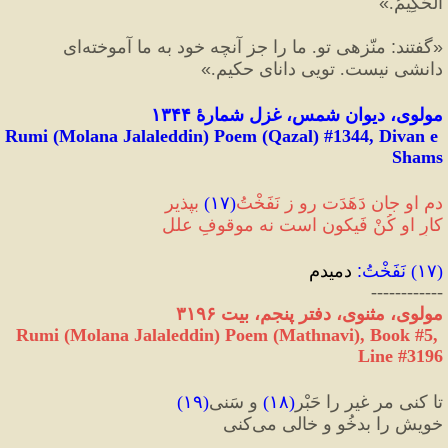
الْحَكِيمُ.
»
«
گفتند
:
 منّزهى تو. ما را جز آنچه خود به ما آموخته‌اى 
دانشى نيست. تويى داناى حكيم.
»
مولوی، دیوان شمس، غزل شمارهٔ ۱۳۴۴
Rumi (Molana Jalaleddin) Poem (Qazal) #
1344
, Divan e 
Shams
دم او جان دَهَدَت رو ز نَفَخْتُ
(
۱۷
)
 بپذیر
کارِ او کُنْ فَیکون‌ است نه موقوفِ علل
(
۱۷
) 
نَفَخْتُ
:
 دمیدم
------------
مولوی، مثنوی، دفتر پنجم، بیت ۳۱۹۶
Rumi (Molana Jalaleddin) Poem (Mathnavi), Book #5, 
Line #3196
تا کنی مر غیر را حَبْر
(
۱۸
)
 و سَنی
(
۱۹
)
خویش را بدخُو و خالی می‌کنی