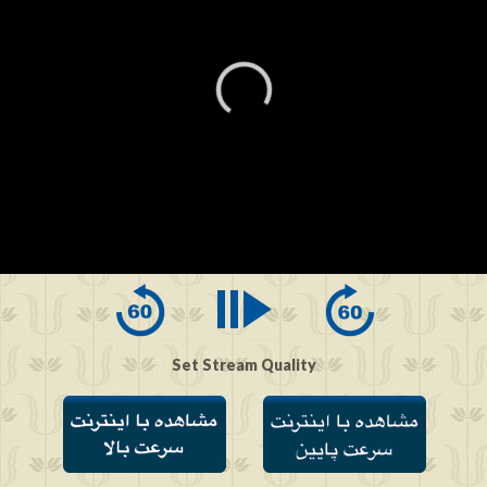
0
seconds
of
0
seconds
Set Stream Quality