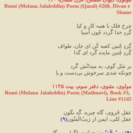
Rumi (Molana Jalaleddin) Poem (Qazal) #
260
, Divan e 
Shams
چرخِ فلک با همه کار و کیا
گِردِ خدا گَردد چُون آسیا
گِردِ چُنین کعبه کُن ای جان، طواف
گِردِ چُنین مایده گَرد ای گدا
بر مَثَلِ گوی، به میدانْش گَرد
چونکه شدی سرخوشِ بی‌دست و پا
مولوی، مثنوی، دفتر سوم، بیت ١١۴۵
Rumi (Molana Jalaleddin) Poem (Mathnavi), Book #3, 
Line #1145
عقلِ جُزوی، گاه چیره، گَه نگون
عقلِ کلی، ایمن از رَیبُ‌الْمَنُون
(
۹
)
(
۹
) 
رَیبُ الْمَنُون
:
 حوادث ناگوار روزگار