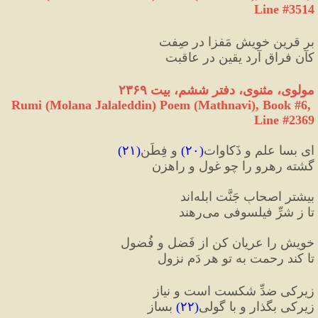
Line #3514
بر قرینِ خویش مَفزا در صِفت
کآن فراق آرد یقین در عاقبت
مولوی، مثنوی، دفتر ششم، بیت ۲۳۶۹
Rumi (Molana Jalaleddin) Poem (Mathnavi), Book #6, 
Line #2369
ای بسا علم و ذَکاوات
(
۲۰
)
 و فِطَن
(
۲۱
)
گشته رهرو را چو غول و راهزن
بیشتر اصحابِ جَنَّت ابله‌اند  
تا ز شرِّ فیلسوفی می‌رهند
خویش را عریان کن از فَضل و فُضول  
تا کند رحمت به تو هر دَم نزول 
زیرکی ضدِّ شکست است و نیاز  
زیرکی بگذار و با گولی
(
۲۲
)
 بساز