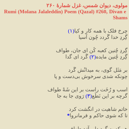
مولوی، دیوان شمس، غزل شمارهٔ ۲۶۰
Rumi (Molana Jalaleddin) Poem (Qazal) #
260
, Divan e 
Shams
چرخِ فلک با همه کار و کیا
(
۱
)
گِردِ خدا گَردد چُون آسیا
گِردِ چُنین کعبه کُن ای جان، طواف
گِردِ چُنین مایده
(
۲
)
 گَرد ای گدا
بر مَثَلِ گوی، به میدانْش گَرد
چونکه شدی سرخوشِ بی‌دست و پا
اسب و رُخَت راست بر این شَهْ طواف
گرچه بر این نَطْع
(
۳
)
 رَوی جا به جا
خاتمِ شاهیت در انگشت کرد
تا که شوی حاکم و فرمانروا
*
هر که به گِردِ دل، آرَد طواف