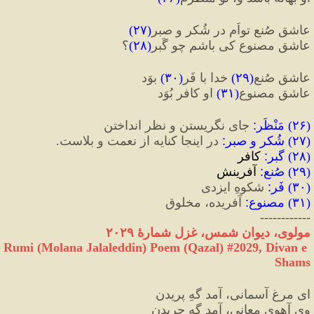
عاشقِ صُنعِ تواَم در شُکر و صبر
(
۲۷
)
عاشقِ مصنوع کی باشم چو گَبر
(
۲۸
)
؟
عاشقِ صُنعِ
(
۲۹
)
 خدا با فَر
(
۳۰
)
 بوَد
عاشقِ مصنوعِ
(
۳۱
)
 او کافر بُوَد
(
۲۶
) 
مَنْظَر
:
 جای نگریستن و نظر انداختن
(
۲۷
) 
شُکر و صبر
:
 در اینجا کنایه از نعمت و بلاست.
(
۲۸
) 
گبر
:
 کافر
(
۲۹
) 
صُنع
:
 آفرینش
(
۳۰
) 
فَر
:
 شکوهِ ایزدی
(
۳۱
) 
مصنوع
:
 آفریده، مخلوق
------------
مولوی، دیوان شمس، غزل شمارهٔ ۲۰۲۹
Rumi (Molana Jalaleddin) Poem (Qazal) #
2029
, Divan e 
Shams
ای مرغ آسمانی، آمد گهِ پریدن
وی آهوی معانی، آمد گهِ چریدن