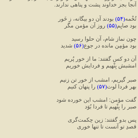
آنجا بجز خداوند پشت و پناهی ندارند.
تُخْمه
(
۵۴
)
 بودند آن دو بیگانه، ز خَور  
بود صایِم
(
۵۵
)
 روز آن مؤمن مگر
چون نمازِ شام، آن حلوا رسید  
بود مؤمِن مانده در جوعِ
(
۵۶
)
 شدید
آن دو کس گفتند
:
 ما از خور پُریم  
امشبش بِنْهیم و فردایش خوریم 
صبر گیریم، امشب از خور تن زنیم  
بهرِ فردا لوت
(
۵۷
)
 را پنهان کنیم
گفت مؤمن
:
 امشب این خورده شود  
صبر را بِنْهیم تا فردا بُوَد
پس بدو گفتند
:
 زین حِکمت‌گری  
قصدِ تو آنست تا تنها خوری 