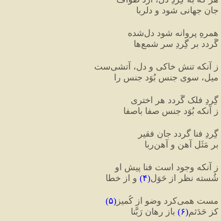
جانِ جهانی شود و دلربا
همرهِ پروانه شود دل‌شده
گَردد بر گِردِ سرِ شمع‌ها
ز آنکه تنش خاکی و دل، آتشی‌ست
میل، سویِ جنس بُوَد جنس را
گِردِ فلک گَردد هر اختری
ز آنکه بُوَد جنسِ صفا باصفا
گِردِ فنا گردد جانِ فقیر
بر مَثَلِ آهن و آهن‌ربا
ز آنکه وجود است فنا پیشِ او
شُسته نظر از حَوَل
(
۴
)
 و از خطا
مست همی‌کرد وضو از کُمیز
(
۵
)
کز حَدَثم
(
۶
)
 باز رهان رَبَّنا