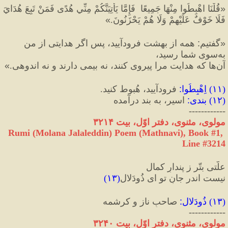
«
قُلْنَا اهْبِطُوا مِنْهَا جَمِيعًا  فَإِمَّا يَأْتِيَنَّكُمْ مِنِّي هُدًى فَمَنْ تَبِعَ هُدَايَ 
فَلَا خَوْفٌ عَلَيْهِمْ وَلَا هُمْ يَحْزَنُونَ.
»
«
گفتيم
:
 همه از بهشت فرودآیید، پس اگر هدایتی از من 
به‌سویِ شما رسید، 
آن‌ها كه هدایت مرا پيروى كنند، نه بيمى دارند و نه اندوهی.
»
(
۱۱
) 
اِهْبِطُوا
:
 فرودآیید، هُبوط کنید.
(
۱۲
) 
بندی
:
 اسیر، به بند درآمده
------------
مولوی، مثنوی، دفتر اوّل، بیت ۳۲۱۴
Rumi (Molana Jalaleddin) Poem (Mathnavi), Book #1, 
Line #3214
علّتی بتّر ز پندارِ کمال
نیست اندر جانِ تو ای ذُودَلال
(
۱۳
)
(
۱۳
) 
ذُودَلال
:
 صاحبِ ناز و کرشمه
------------
مولوی، مثنوی، دفتر اوّل، بیت ۳۲۴۰