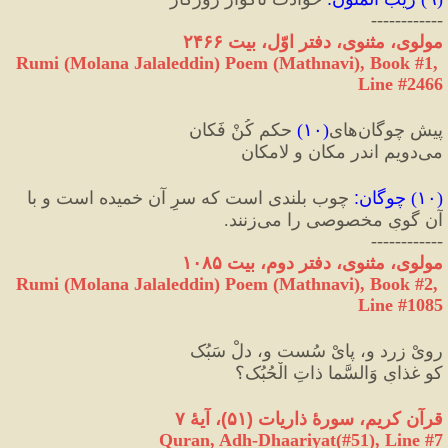
------------
مولوی، مثنوی، دفتر اوّل، بیت ۲۴۶۶
Rumi (Molana Jalaleddin) Poem (Mathnavi), Book #1, 
Line #2466
پیش چوگان‌های
(
۱۰
)
 حکمِ کُنْ فَكان
می‌دویم اندر مکان و لامکان
(
۱۰
) 
چوگان
:
 چوب بلندی است که سرِ آن خمیده است و با 
آن گویِ مخصوصی را می‌زنند.
------------
مولوی، مثنوی، دفتر دوم، بیت ۱۰۸۵
Rumi (Molana Jalaleddin) Poem (Mathnavi), Book #2, 
Line #1085
رویْ زرد و، پایْ سُست و، دلْ سَبُک
کو غذایِ وَالسَّما ذاتِ الْحُبُک‏؟
قرآن کریم، سورهٔ ذاریات 
(
۵۱
)
، آیهٔ ۷
Quran, Adh-Dhaariyat(#51
), Line #
7