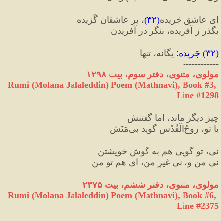
ای عاشقِ جَریده
(
۳۲
)
، بر عاشقان گُزیده
بگذر ز آفریده، بنگر در آفریدن
(
۳۲
) 
جَریده
:
 یگانه، تنها
------------
مولوی، مثنوی، دفتر سوم، بیت ۱۲۹۸
Rumi (Molana Jalaleddin) Poem (Mathnavi), Book #3, 
Line #1298
چیزِ دیگر ماند، اما گفتنش
با تو، روحُ‌الْقُدْس گوید بی‌مَنَش
نی، تو گویی هم به گوشِ خویشتن
نی من و، نی غیرِ من، ای هم تو من
مولوی، مثنوی، دفتر ششم، بیت ۲۳۷۵
Rumi (Molana Jalaleddin) Poem (Mathnavi), Book #6, 
Line #2375