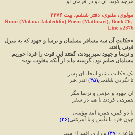
هرچه گوید، آن دو در فرمانِ او
مولوی، مثنوی، دفتر ششم، بیت ۲۳۷۶
Rumi (Molana Jalaleddin) Poem (Mathnavi), Book #6, 
Line #2376
«
حکایتِ آن سه مسافر مسلمان و ترسا و جهود که به منزل 
قوتی یافتند 
و ترسا و جهود سیر بودند، گفتند این قوت را فردا خوریم 
مسلمان صایم بود، گرسنه ماند از آنکه مغلوب بود
»
یک حکایت بشنو اینجا، ای پسر  
تا نگردی مُمْتَحَن
(
۳۵
)
 اندر هنر
آن جهود و مؤمن و ترسا مگر  
همرهی کردند با هم در سفر
با دو گمره همره آمد مؤمنی  
چون خِرَد با نَفْس و با آهِرمَنی
(
۳۶
)
مَرْغَزی
(
۳۷
)
 و رازی افتند از سفر  