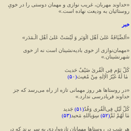
«
خداوند مهربان، غریب نوازی و مهمان دوستی را در خویِ 
روستائیان به ودیعت نهاده است.
»
خبر
«
اَلضِّيٰافَةُ عَلىٰ اَهْلِ الْوَبَرِ وَ لَيْسَتْ عَلىٰ اَهْلِ الْـمَدَر
»
«
مهمان‌نوازی از خوی بادیه‌نشینان است نه از خوی 
شهرنشینان.
»
کُلَّ یَوْمٍ فِی الْقُریٰ ضَیْفٌ حَدیث  
 مٰا لَهُ غَیْرُ الْاِلٰهِ مِنْ مُغیث
(
۵۰
)
«
در روستاها هر روز مهمانی تازه از راه می‌رسد که جز 
خداوند فریادرسی ندارد.
»
کُلَّ لَیْلٍ فِی‌الْقُری وَفُدٌ
(
۵۱
)
 جَدید  
مٰا لَهُمْ ثَمَّ
(
۵۲
)
 سِوَی‎اللهِ مَحید
(
۵۳
)
هر شب در روستاها مهمانان تازه‌واردی به سر برند که در 