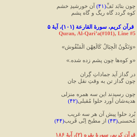
چون بتابَد تَفِّ
(
۴۱
)
 آن خورشیدِ خشم  
کوه گردد گاه ریگ و گاه پشم 
قرآن کریم، سورهٔ القارعة 
(
۱۰۱
)
، آیهٔ ۵
Quran, Al-Qari’a(#101
), Line #
5
«
وَتَكُونُ الْجِبَالُ كَالْعِهْنِ الْمَنْفُوشِ
»
«
و کوه‌ها چون پشمِ زده شده.
»
در گداز آید جماداتِ گِران  
چون گدازِ تن به وقتِ نقلِ جان
چون رسیدند این سه همره منزلی  
هدیه‌شان آورد حلوا مُقبلیِ
(
۴۲
)
بُرد حلوا پیشِ آن هر سه غریب  
مُحسنی
(
۴۳
)
 از مطبخِ اِنّی قَریب
(
۴۴
)
قرآن کریم، سورهٔ بقره 
(
۲
)
، آیهٔ ۱۸۶