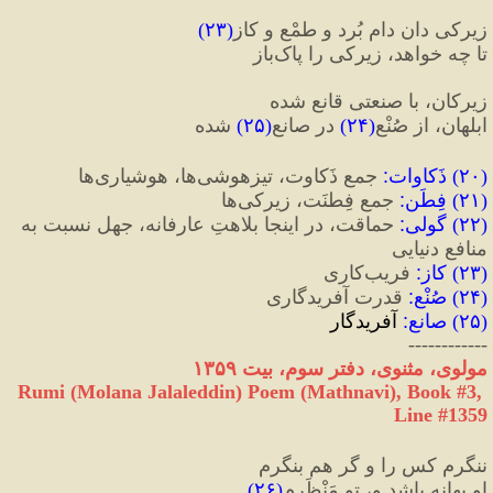
زیرکی دان دامِ بُرد و طمْع و کاز
(
۲۳
)
تا چه خواهد، زیرکی را پاک‌باز
زیرکان، با صنعتی قانع شده  
ابلهان، از صُنْع
(
۲۴
)
 در صانع
(
۲۵
)
 شده 
(
۲۰
) 
ذَکاوات
:
 جمعِ ذَکاوت، تیزهوشی‌ها، هوشیاری‌ها
(
۲۱
) 
فِطَن
:
 جمعِ فِطنَت، زیرکی‌ها
(
۲۲
) 
گولی
:
 حماقت، در اینجا بلاهتِ عارفانه، جهل نسبت به 
منافعِ دنیایی
(
۲۳
) 
کاز
:
 فریب‌کاری
(
۲۴
) 
صُنْع
:
 قدرت آفریدگاری
(
۲۵
) 
صانع
:
 آفریدگار
------------
مولوی، مثنوی، دفتر سوم، بیت ۱۳۵۹
Rumi (Molana Jalaleddin) Poem (Mathnavi), Book #3, 
Line #1359
ننگرم کس را و گر هم بنگرم
او بهانه باشد و، تو مَنْظَرم
(
۲۶
)