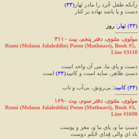
زآنکه طفلِ خُرد را مادر نَهار
(
۳۳
)
دست و پا باشد نهاده بر کنار  
(
۳۳
) 
نَهار
:
 روز
------------
مولوی، مثنوی، دفتر پنجم، بیت ۳۱۱۰
Rumi (Molana Jalaleddin) Poem (Mathnavi), Book #5, 
Line #3110
دست و پایِ ما، میِ آن واحد است  
دستِ ظاهر، سایه است و کاسِد
(
۳۴
)
 است  
(
۳۴
) 
کاسِد
:
 بی‌رونق، بی‌آب و تاب
------------
مولوی، مثنوی، دفتر سوم، بیت ۱۶۹۰
Rumi (Molana Jalaleddin) Poem (Mathnavi), Book #3, 
Line #1690
دستِ ما و، پایِ ما و، مغز و پوست  
باد ای والی فِدایِ حُکمِ دوست