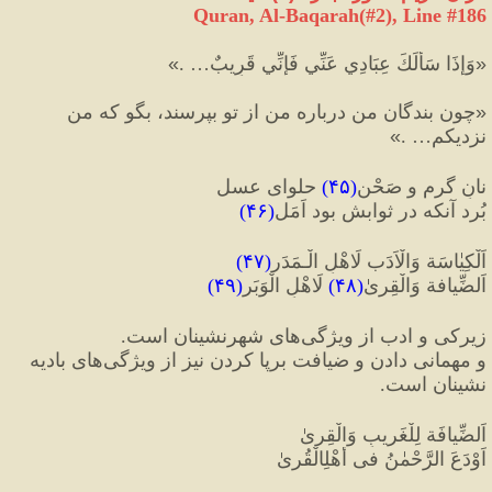
Quran, Al-Baqarah(#2
), Line #
186
«
وَإِذَا سَأَلَكَ عِبَادِي عَنِّي فَإِنِّي قَرِيبٌ… .
»
«
چون بندگان من درباره من از تو بپرسند، بگو كه من 
نزديكم… .
»
نانِ گرم و صَحْنِ
(
۴۵
)
 حلوای عسل  
بُرد آنکه در ثوابش بود اَمَل
(
۴۶
)
اَلْکِیٰاسَة وَالْاَدَب لَاهْلِ الْـمَدَر
(
۴۷
)
اَلضِّیافة وَالْقِریٰ
(
۴۸
)
 لَاهْلِ الْوَبَر
(
۴۹
)
زیرکی و ادب از ویژگی‌های شهرنشینان است. 
و مهمانی دادن و ضیافت برپا کردن نیز از ویژگی‌های بادیه 
نشینان است.
اَلضِّیافَة لِلْغَریبِ وَالْقِریٰ  
اَوْدَعَ الرَّحْمٰنُ فی أهْلِ‎الْقُریٰ 