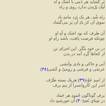
پَر گشاید هر دَمی با اشک و آه  
لیک پَرّیدن ندارد روی و راه
راه شُد، هر یک پَرَد مانندِ باد  
سویِ آن کز یادِ آن پَر می‌گشاد 
آن طرف که بود اشک و آهِ او  
چونکه فرصت یافت، باشد راهِ او
در تنِ خود بنْگر، این اجزایِ تن  
از کجاها گِرد آمد در بدن
آبی و خاکی و بادی وآتشی  
عرشی و فرشی و رومیّ و کَشی
(
۳۸
)
از امیدِ عَوْد
(
۳۹
)
 هریک بسته طَرْف  
اندر این کاروانسرا از بیمِ برف
برفِ گوناگون جُمودِ هر جَماد  
در شِتایِ بُعدِ
(
۴۰
)
 آن خورشیدِ داد