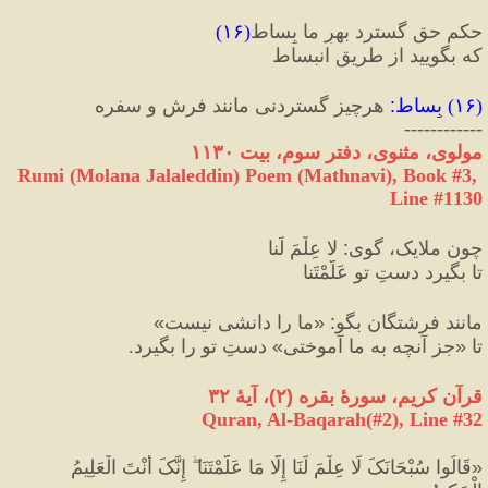
حکمِ حق گسترد بهرِ ما بِساط
(
۱۶
)
که بگویید از طریقِ انبساط 
(
۱۶
) 
بِساط
:
 هرچیز گستردنی مانند فرش و سفره
------------
مولوی، مثنوی، دفتر سوم، بیت ۱۱۳۰
Rumi (Molana Jalaleddin) Poem (Mathnavi), Book #3, 
Line #1130
چون ملایک، گوی
:
 لا عِلْمَ لَنا
تا بگیرد دستِ تو عَلَّمْتَنا
مانند فرشتگان بگو
:
«
ما را دانشی نیست
»
تا 
«
جز آنچه به ما آموختی
»
 دستِ تو را بگیرد.
قرآن کریم، سورهٔ بقره 
(
۲
)
، آیهٔ ۳۲
Quran, Al-Baqarah(#2
), Line #
32
«
قَالُوا سُبْحَانَکَ لَا عِلْمَ لَنَا إِلَّا مَا عَلَّمْتَنَا ۖ إِنَّکَ أَنْتَ الْعَلِيمُ 