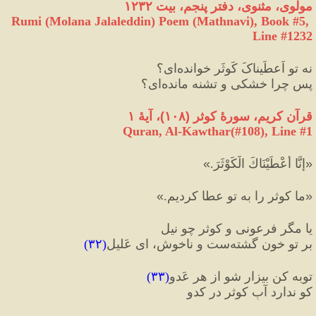
مولوی، مثنوی، دفتر پنجم، بیت ۱۲۳۲
Rumi (Molana Jalaleddin) Poem (Mathnavi), Book #5, 
Line #1232
نه تو اَعطَیناکَ کَوثَر خوانده‌ای؟
پس چرا خشکی و تشنه مانده‌ای؟
قرآن کریم، سورهٔ کوثر 
(
۱۰۸
)
، آیهٔ ۱
Quran, Al-Kawthar(#108
), Line #
1
«
إِنَّا أَعْطَيْنَاكَ الْكَوْثَرَ.
»
«
ما كوثر را به تو عطا كرديم.
»
یا مگر فرعونی و کوثر چو نیل
بر تو خون گشته‌ست و ناخوش، ای عَلیل
(
۳۲
)
توبه کن بیزار شو از هر عَدو
(
۳۳
)
کو ندارد آبِ کوثر در کدو