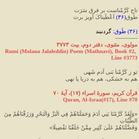
تاجِ کَرَّمْناست بر فرقِ سَرَت
طُوقِ
(
۳۶
)
 اَعْطَیناکَ آویزِ برت
(
۳۶
) 
طُوق
:
 گردنبند
------------
مولوی، مثنوی، دفتر دوم، بیت ۳۷۷۳
Rumi (Molana Jalaleddin) Poem (Mathnavi), Book #2, 
Line #3773
تو زِ کَرَّمْناٰ بَنی آدم شَهی
هم به خشکی، هم به دریا پا نهی
قرآن کریم، سورهٔ اسراء 
(
۱۷
)
، آیهٔ ۷۰
Quran, Al-Israa(#17
), Line #
70
«
وَلَقَدْ كَرَّمْنَا بَنِي آدَمَ وَحَمَلْنَاهُمْ فِي الْبَرِّ وَالْبَحْرِ وَرَزَقْنَاهُمْ مِنَ 
الطَّيِّبَاتِ 
وَفَضَّلْنَاهُمْ عَلَىٰ كَثِيرٍ مِمَّنْ خَلَقْنَا تَفْضِيلًا
»