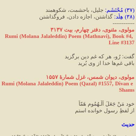
(
۳۷
) 
مُحْتَشَم
:
 جلیل، با‌حشمت، شکوهمند
(
۳۸
) 
هِلَد
:
 گذاشتن، اجازه دادن، فروگذاشتن
------------
مولوی، مثنوی، دفتر چهارم، بیت ۳۱۳۷
Rumi (Molana Jalaleddin) Poem (Mathnavi), Book #4, 
Line #3137
گفت
:
 رُو، هر که غمِ دین برگزید
باقیِ غم‌ها خدا از وی بُرید
مولوی، دیوان شمس، غزل شمارهٔ ۱۵۵۷
Rumi (Molana Jalaleddin) Poem (Qazal) #
1557
, Divan e 
Shams
خود مَنْ جَعَلَ اَلْـهُمُومِ هَمّاً
از لفظِ رسول خوانده استم
حدیث