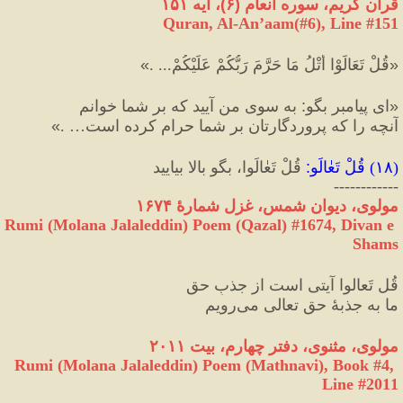
قرآن کریم، سوره انعام 
(
۶
)
، آیه ۱۵۱ 
Quran, Al-An’aam(#6
), Line #
151
«
قُلْ تَعَالَوْا أَتْلُ مَا حَرَّمَ رَبُّكُمْ عَلَيْكُمْ... .
»
«
ای پیامبر بگو
:
 به سوی من آیید که بر شما خوانم 
آنچه را که پروردگارتان بر شما حرام کرده است… .
»
(
۱۸
) 
قُلْ تَعٰالَو
:
 قُلْ تَعٰالَوا، بگو بالا بیایید
------------
مولوی، دیوان شمس، غزل شمارهٔ ١۶۷۴
Rumi (Molana Jalaleddin) Poem (Qazal) #
1674
, Divan e 
Shams
قُل تَعالوا آیتی است از جذبِ حق
ما به جذبهٔ حق تعالی می‌رویم
مولوی، مثنوی، دفتر چهارم، بیت ۲۰۱۱
Rumi (Molana Jalaleddin) Poem (Mathnavi), Book #4, 
Line #2011