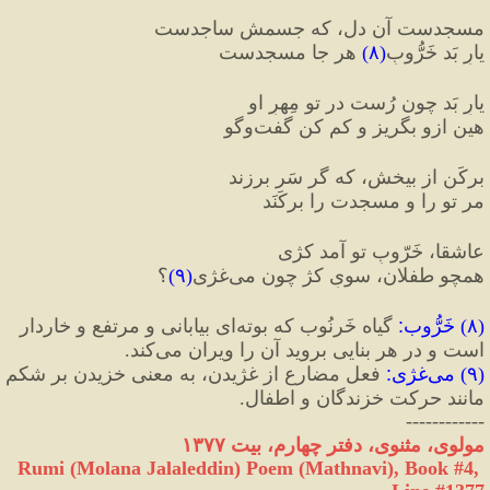
مسجدست آن دل، که جسمش ساجدست
یارِ بَد خَرُّوبِ
(
۸
)
 هر جا مسجدست
یارِ بَد چون رُست در تو مِهرِ او
هین ازو بگریز و کم کن گفت‌وگو
برکَن از بیخش، که گر سَر برزند
مر تو را و مسجدت را برکَنَد
عاشقا، خَرّوبِ تو آمد کژی
همچو طفلان، سویِ کژ چون می‌غژی
(
۹
)
؟
(
۸
) 
خَرُّوب
:
 گیاه خَرنُوب که بوته‌ای بیابانی و مرتفع و خاردار 
است و در هر بنایی بروید آن را ویران می‌کند.
(
۹
) 
می‌غژی
:
 فعل مضارع از غژیدن، به معنی خزیدن بر شکم 
مانند حرکت خزندگان و اطفال.
------------
مولوی، مثنوی، دفتر چهارم، بیت ۱۳۷۷
Rumi (Molana Jalaleddin) Poem (Mathnavi), Book #4, 