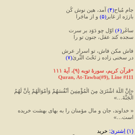
جامِ مُباح
(
۴
)
 آمد، هین نوش کُن
بازرَه از غابر
(
۵
)
 و از ماجَرا
ساغَرِ
(
۶
)
 اوّل چو دَوَد بر سرت
سجده کند عقل، جنونِ تو را
فاش مکن فاش، تو اسرارِ عرش
در سخنی زاده ز تَحْتَ الثَّریٰ
(
۷
)
*
قرآن کریم، سورهٔ توبه 
(
۹
)
، آیهٔ ۱۱۱
Quran, At-Tawba(#9
), Line #
111
«
إِنَّ اللَّهَ اشْتَرَىٰ مِنَ الْمُؤْمِنِينَ أَنْفُسَهُمْ وَأَمْوَالَهُمْ بِأَنَّ لَهُمُ 
الْجَنَّةَ…
»
«
 خداوند، جان و مال مؤمنان را به بهای بهشت خریده 
است…
»
(
۱
)
 اِشترىٰ
:
 خريد