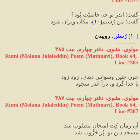
Line #1377
گفت
:
 اندر تو چه خاصیّت بُوَد؟
گفت
:
 من رُستَم
(
۱۰
)
، مکان ویران شود
(
۱۰
) 
رُستَن
:
 روییدن
------------
مولوی، مثنوی، دفتر چهارم، بیت ۳۸۵
Rumi (Molana Jalaleddin) Poem (Mathnavi), Book #4, 
Line #385
چون چنین وسواس دیدی، زود زود
با خدا گَرد و، درآ اندر سجود
مولوی، مثنوی، دفتر چهارم، بیت ۳۸۷
Rumi (Molana Jalaleddin) Poem (Mathnavi), Book #4, 
Line #387
آن زمان کِت امتحان مطلوب شد
مسجدِ دینِ تو، پُر خَرُّوب شد