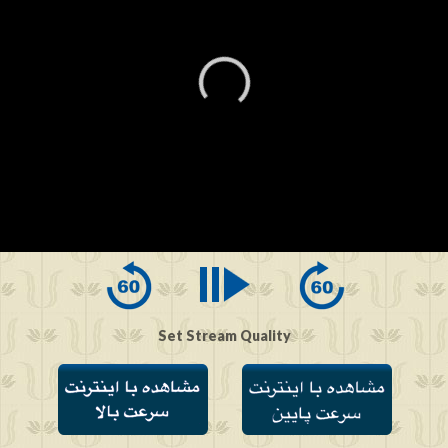
0
seconds
of
0
seconds
Set Stream Quality