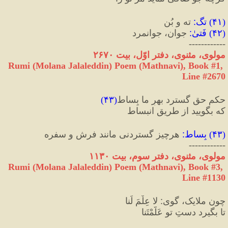
(
۴۱
) 
تگ
:
 ته و بُن
(
۴۲
) 
فَتیٰ
:
 جوان، جوانمرد
------------
مولوی، مثنوی، دفتر اوّل، بیت ۲۶۷۰
Rumi (Molana Jalaleddin) Poem (Mathnavi), Book #1, 
Line #2670
حکمِ حق گسترد بهرِ ما بِساط
(
۴۳
)
که بگویید از طریقِ انبساط
(
۴۳
) 
بِساط
:
 هرچیز گستردنی مانند فرش و سفره
------------
مولوی، مثنوی، دفتر سوم، بیت ۱۱۳۰
Rumi (Molana Jalaleddin) Poem (Mathnavi), Book #3, 
Line #1130
چون ملایک، گوی
:
 لا عِلْمَ لَنا
تا بگیرد دستِ تو عَلَّمْتَنا