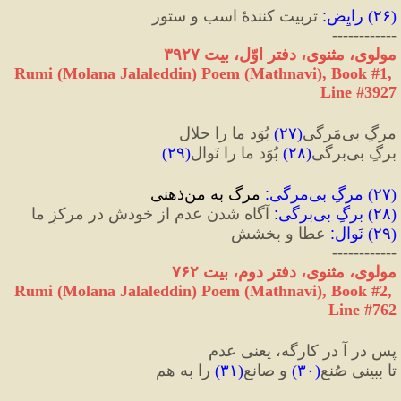
(
۲۶
) 
رایِض
:
 تربیت کنندهٔ اسب و ستور
------------
مولوی، مثنوی، دفتر اوّل، بیت ۳۹۲۷
Rumi (Molana Jalaleddin) Poem (Mathnavi), Book #1, 
Line #3927
مرگِ بی‌مَرگی
(
۲۷
)
 بُوَد ما را حلال
برگِ بی‌برگی
(
۲۸
)
 بُوَد ما را نَوال
(
۲۹
)
(
۲۷
) 
مرگِ بی‌مرگی
:
 مرگ به منِ‌ذهنی
(
۲۸
) 
برگِ بی‌برگی
:
 آگاه شدن عدم از خودش در مرکزِ ما
(
۲۹
) 
نَوال
:
 عطا و بخشش
------------
مولوی، مثنوی، دفتر دوم، بیت ۷۶۲
Rumi (Molana Jalaleddin) Poem (Mathnavi), Book #2, 
Line #762
پس در آ در کارگه، یعنی عدم
تا ببینی صُنع
(
۳۰
)
 و صانع
(
۳۱
)
 را به هم