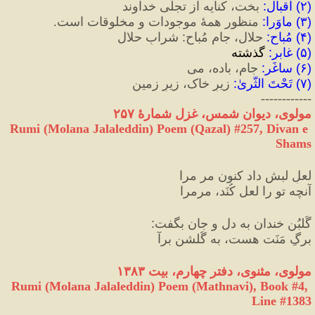
(
۲
)
 اقبال
:
 بخت، كنايه از تجلّی خداوند
(
۳
)
 ماوَرا
:
 منظور همهٔ موجودات و مخلوقات است.
(
۴
)
 مُباح
:
 حلال، جامِ مُباح
:
 شرابِ حلال
(
۵
)
 غابر
:
 گذشته
(
۶
)
 ساغَر
:
 جام، باده، می
(
۷
)
 تَحْتَ الثَّریٰ
:
 زیرِ خاک، زیرِ زمین
------------
مولوى، دیوان شمس، غزل شمارهٔ ۲۵۷
Rumi (Molana Jalaleddin) Poem (Qazal) #
257
, Divan e 
Shams
لعلِ لبش داد کنون مر مرا
آنچه تو را لعل کُنَد، مرمرا
گُلبُنِ خندان به دل و جان بگفت
:
برگِ مَنَت هست، به گُلشن برآ
مولوی، مثنوی، دفتر چهارم، بیت ۱۳۸۳
Rumi (Molana Jalaleddin) Poem (Mathnavi), Book #4, 
Line #1383