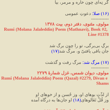
گر نِه‌ای چون خاره و مرمر، بیا
(
۱۶
) 
صلا
:
 دعوتِ عمومی
------------
مولوی، مثنوی، دفتر دوم، بیت ۱۳۷۸
Rumi (Molana Jalaleddin) Poem (Mathnavi), Book #2, 
Line #1378
برگِ بی‌‏برگی، تو را چون برگ شد
جانِ باقی یافتیّ و، مرگ شد
(
۱۷
)
(
۱۷
) 
مرگ شد
:
 مرگ رفت و گذشت
------------
مولوی، دیوان شمس، غزل شمارهٔ ۲۲۷۹
Rumi (Molana Jalaleddin) Poem (Qazal) #
2279
, Divan e 
Shams
از لذّتِ بوهایِ او، وز حُسن و از خوهایِ او
وز قُلْ تَعٰالوهایِ
(
۱۸
)
 او جان‌ها به درگاه آمده