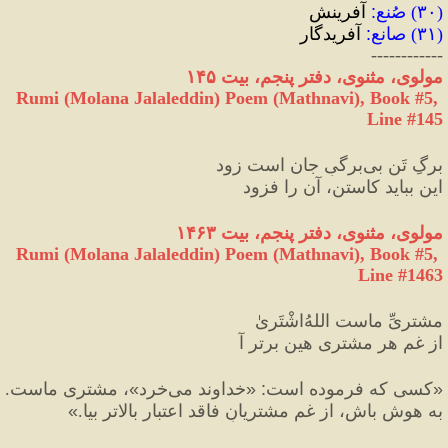
(
۳۰
) 
صُنع
:
 آفرینش
(
۳۱
) 
صانع
:
 آفریدگار
------------
مولوی، مثنوی، دفتر پنجم، بیت ۱۴۵
Rumi (Molana Jalaleddin) Poem (Mathnavi), Book #5, 
Line #145
برگِ تَن بی‌برگیِ جان است زود
این بباید کاستن، آن را فزود
مولوی، مثنوی، دفتر پنجم، بیت ۱۴۶۳
Rumi (Molana Jalaleddin) Poem (Mathnavi), Book #5, 
Line #1463
مشتریِّ ماست اللهُ‌اشْتَریٰ
از غمِ هر مشتری هین برتر آ
«
کسی که فرموده است
:
«
خداوند می‌خرد
»
، مشتری ماست.
به هوش باش، از غم مشتریانِ فاقد اعتبار بالاتر بیا.
»