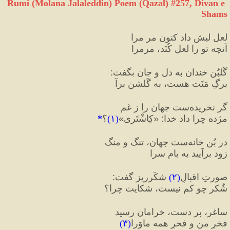
Rumi (Molana Jalaleddin) Poem (Qazal) #
257
, Divan e 
Shams
لعلِ لبش داد کنون مر مرا
آنچه تو را لعل کُنَد، مرمرا
گُلبُنِ خندان به دل و جان بگفت
:
برگِ مَنَت هست، به گُلشن برآ
گر نخریده‌ست جهان را ز غم
مژده چرا داد خدا
:
«
کِاشْتَریٰ
»
(
۱
)
؟
*
در بُنِ خانه‌ست جهان، تنگ و منگ
زود برآیید به بامِ سرا
صورتِ اقبالِ
(
۲
)
 شکَرریز گفت
:
شُکر چو کم نیست، شکایت چرا؟
ساغر، بر دست، خرامان رسید
فخرِ من و فخرِ همه ماوَرا
(
۳
)