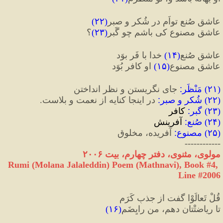
عاشقِ صُنعِ تواَم در شُکر و صبر
(
۲۲
)
عاشقِ مصنوع کی باشم چو گَبر
(
۲۳
)
؟
عاشقِ صُنعِ
(
۱۴
)
 خدا با فَر بوَد
عاشقِ مصنوعِ
(
۱۵
)
 او کافر بُوَد
(
۲۱
) 
مَنْظَر
:
 جای نگریستن و نظر انداختن
(
۲۲
) 
شُکر و صبر
:
 در اینجا کنایه از نعمت و بلاست.
(
۲۳
) 
گبر
:
 کافر
(
۲۴
) 
صُنع
:
 آفرینش
(
۲۵
) 
مصنوع
:
 آفریده، مخلوق
------------
مولوی، مثنوی، دفتر چهارم، بیت ۲۰۰۶
Rumi (Molana Jalaleddin) Poem (Mathnavi), Book #4, 
Line #2006
قُلْ تَعالَوْا گفت از جذبِ کَرَم
تا ریاضتْتان دهم، من رایِضَم
(
۱۶
)