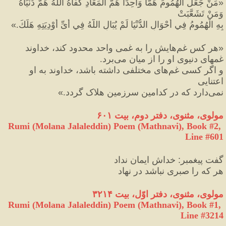
«
مَنْ جَعَلَ الْهُمُومَ هَمًّا وَاحِدًا هَمَّ الْمَعَادِ كَفَاهُ اللَّهُ هَمَّ دُنْيَاهُ 
وَمَنْ تَشَعَّبَتْ 
بِهِ الْهُمُومُ فِي أَحْوَالِ الدُّنْيَا لَمْ يُبَالِ اللَّهُ فِي أَىِّ أَوْدِيَتِهِ هَلَكَ.
»
‏ 
«
هر کس غم‌هایش را به غمی واحد محدود کند، خداوند 
غمهای دنیوی او را از میان می‌برد. 
و اگر کسی غم‌های مختلفی داشته باشد، خداوند به او 
اعتنایی 
نمی‌دارد که در کدامین سرزمین هلاک گردد.
»
مولوی، مثنوی، دفتر دوم، بیت ۶۰۱
Rumi (Molana Jalaleddin) Poem (Mathnavi), Book #2, 
Line #601
گفت پیغمبر
:
 خداش ایمان نداد
هر‌ که را صبری نباشد در نهاد
مولوی، مثنوی، دفتر اوّل، بیت ۳۲۱۴
Rumi (Molana Jalaleddin) Poem (Mathnavi), Book #1, 
Line #3214