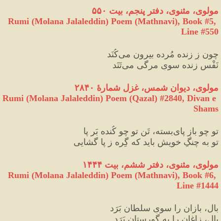
مولوی، مثنوی، دفتر پنجم، بیت ۵۵۰
Rumi (Molana Jalaleddin) Poem (Mathnavi), Book #5, 
Line #550
چون زِ زنده مُرده بیرون می‌کُنَد
نَفْسِ زنده سویِ مرگی می‌تَنَد
مولوی، دیوان شمس، غزل شمارهٔ ۲۸۴۰
Rumi (Molana Jalaleddin) Poem (Qazal) #
2840
, Divan e 
Shams
تو چو بازِ پای‌بسته، تَنِ تو چو کُنده بَر پا
تو به چنگِ خویش باید که گِره ز پا گشایی
مولوی، مثنوی، دفتر ششم، بیت ۱۴۴۴
Rumi (Molana Jalaleddin) Poem (Mathnavi), Book #6, 
Line #1444
بال، بازان را سویِ سلطان بَرَد
بال، زاغان را به گورستان بَرَد