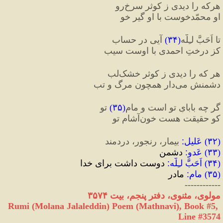
هرکه را دیدی ز کوثر سرخ‌رو
او محمّدخوست با او گیر خو
تا اَحَبَّ لـِلَّه
(
۳۴
)
 آیی در حساب
کز درختِ احمدی با اوست سیب
هر که را دیدی ز کوثر خشک‌لب
دشمنش می‌دار همچون مرگ و تب
گر چه بابایِ تو است و مامِ
(
۳۵
)
 تو
کو حقیقت هست خون‌آشامِ تو
(
۳۲
) 
عَلیل
:
 بیمار، رنجور، دردمند
(
۳۳
) 
عَدو
:
 دشمن
(
۳۴
) 
اَحَبَّ لـِلَّه
:
 دوست داشت برای خدا
(
۳۵
) 
مام
:
 مادر
------------
مولوی، مثنوی، دفتر پنجم، بیت ۳۵۷۴
Rumi (Molana Jalaleddin) Poem (Mathnavi), Book #5, 
Line #3574