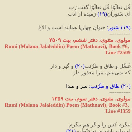
قُل تَعالَوْا قُل تَعالَوْا گفت رَب
ای سُتورانِ
(
۱۹
)
 رَمیده از ادب
(
۱۹
) 
سُتور
:
 حیوانِ چهارپا همانند اسب و الاغ
------------
مولوی، مثنوی، دفتر ششم، بیت ۲۵۰۹
Rumi (Molana Jalaleddin) Poem (Mathnavi), Book #6, 
Line #2509
غُلْغُل و طاق و طُرُنب
(
۲۰
)
 و گیر و دار
که نمی‌بینم، مرا معذور دار
(
۲۰
) 
طاق و طُرُنب
:
 سر و صدا
------------
مولوی، مثنوی، دفتر سوم، بیت ۱۳۵۹
Rumi (Molana Jalaleddin) Poem (Mathnavi), Book #3, 
Line #1359
ننگرم کس را و گر هم بنگرم
او بهانه باشد و، تو مَنْظَرم
(
۲۱
)