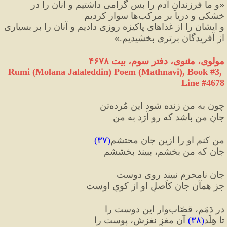
«
و ما فرزندانِ آدم را بس گرامی داشتیم و آنان را در 
خشکی و دریا بر مرکب‌ها سوار کردیم 
و ایشان را از غذاهای پاکیزه‌ روزی دادیم و آنان را بر بسیاری 
از آفریدگان برتری بخشیدیم.
»
مولوی، مثنوی، دفتر سوم، بیت ۴۶۷۸
Rumi (Molana Jalaleddin) Poem (Mathnavi), Book #3, 
Line #4678
چون به من زنده شود این مُرده‌تن
جانِ من باشد که رو آرَد به من
من کنم او را ازین جان محتشم
(
۳۷
)
جان که من بخشم، ببیند بخششم
جانِ نامحرم نبیند رویِ دوست
جز همآن جان کاَصلِ او از کویِ اوست
در دَمَم، قصّاب‌وار این دوست را
تا هِلَد
(
۳۸
)
 آن مغزِ نغزش، پوست را