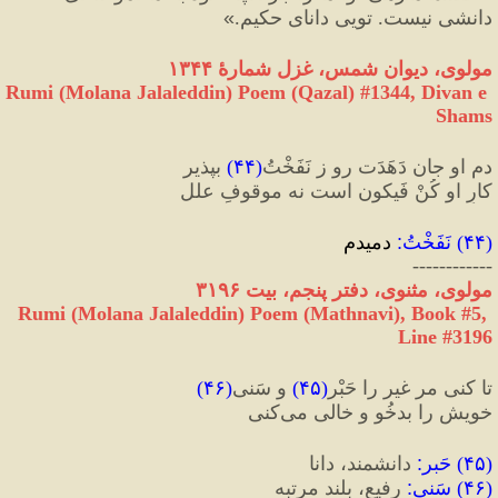
دانشى نيست. تويى داناى حكيم.
»
مولوی، دیوان شمس، غزل شمارهٔ ۱۳۴۴
Rumi (Molana Jalaleddin) Poem (Qazal) #
1344
, Divan e 
Shams
دم او جان دَهَدَت رو ز نَفَخْتُ
(
۴۴
)
 بپذیر
کارِ او کُنْ فَیکون‌ است نه موقوفِ علل
(
۴۴
) 
نَفَخْتُ
:
 دمیدم
------------
مولوی، مثنوی، دفتر پنجم، بیت ۳۱۹۶
Rumi (Molana Jalaleddin) Poem (Mathnavi), Book #5, 
Line #3196
تا کنی مر غیر را حَبْر
(
۴۵
)
 و سَنی
(
۴۶
)
خویش را بدخُو و خالی می‌کنی
(
۴۵
) 
حَبر
:
 دانشمند، دانا
(
۴۶
) 
سَنی
:
 رفیع، بلند مرتبه