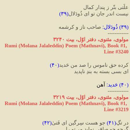
علّتی بتّر ز پندارِ کمال
نیست اندر جانِ تو ای ذُودَلال
(
۳۹
)
(
۳۹
) 
ذُودَلال
:
 صاحبِ ناز و کرشمه
------------
مولوی، مثنوی، دفتر اوّل، بیت ۳۲۴۰
Rumi (Molana Jalaleddin) Poem (Mathnavi), Book #1, 
Line #3240
کرده حق ناموس را صد من حَدید
(
۴۰
)
ای بسی بسته به بندِ ناپدید
(
۴۰
) 
حَدید
:
 آهن
------------
مولوی، مثنوی، دفتر اوّل، بیت ۳۲۱۹
Rumi (Molana Jalaleddin) Poem (Mathnavi), Book #1, 
Line #3219
در تگِ
(
۴۱
)
 جو هست سِرگین ای فَتیٰ
(
۴۲
)
گرچه جو صافی نماید مر تو را