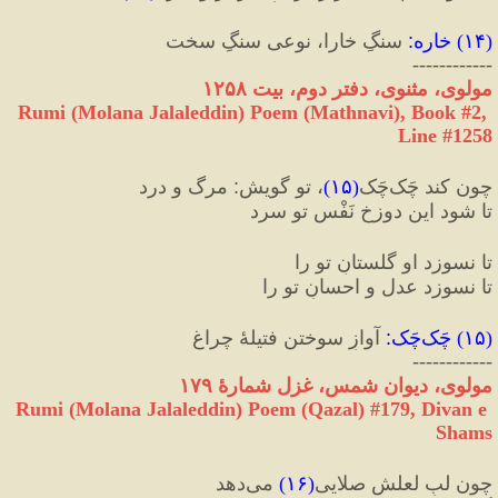
(
۱۴
) 
خاره
:
 سنگِ خارا، نوعی سنگِ سخت
------------
مولوی، مثنوی، دفتر دوم، بیت ۱۲۵۸
Rumi (Molana Jalaleddin) Poem (Mathnavi), Book #2, 
Line #1258
چون کند چَک‌چَک
(
۱۵
)
، تو گویش
:
 مرگ و درد
تا شود این دوزخِ نَفْسِ تو سرد
تا نسوزد او گلستانِ تو را
تا نسوزد عدل و احسانِ تو را
(
۱۵
) 
چَک‌چَک
:
 آوازِ سوختن فتیلهٔ چراغ
------------
مولوی، دیوان شمس، غزل شمارهٔ ۱۷۹
Rumi (Molana Jalaleddin) Poem (Qazal) #
179
, Divan e 
Shams
چون لبِ لعلش صلایی
(
۱۶
)
 می‌دهد