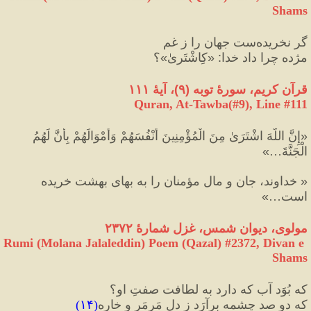
Shams
گر نخریده‌ست جهان را ز غم
مژده چرا داد خدا
:
«
کِاشْتَریٰ
»
؟
قرآن کریم، سورهٔ توبه 
(
۹
)
، آیهٔ ۱۱۱
Quran, At-Tawba(#9
), Line #
111
«
إِنَّ اللَّهَ اشْتَرَىٰ مِنَ الْمُؤْمِنِينَ أَنْفُسَهُمْ وَأَمْوَالَهُمْ بِأَنَّ لَهُمُ 
الْجَنَّةَ…
»
«
 خداوند، جان و مال مؤمنان را به بهای بهشت خریده 
است…
»
مولوی، دیوان شمس، غزل شمارهٔ ۲۳۷۲
Rumi (Molana Jalaleddin) Poem (Qazal) #
2372
, Divan e 
Shams
که بُوَد آب که دارد به لطافت صفتِ او؟
که دو صد چشمه برآرَد ز دلِ مَرمَر و خاره
(
۱۴
)