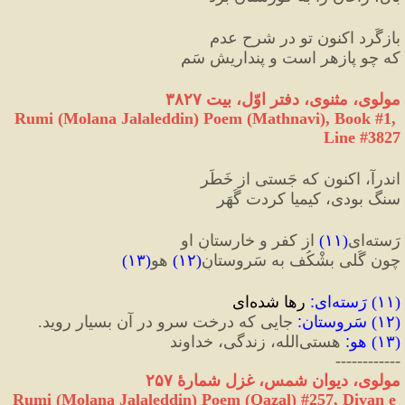
بازگَرد اکنون تو در شرحِ عدم
که چو پازهر است و پنداریش سَم
مولوی، مثنوی، دفتر اوّل، بیت ۳۸۲۷
Rumi (Molana Jalaleddin) Poem (Mathnavi), Book #1, 
Line #3827
اندرآ، اکنون که جَستی از خَطَر
سنگ بودی، کیمیا کردت گُهَر
رَسته‌‌ای
(
۱۱
)
 از کفر و خارستانِ او
چون گُلی بشْکُف به سَروستانِ
(
۱۲
)
 هو
(
۱۳
)
(
۱۱
) 
رَسته‌ای
:
 رها شده‌ای
(
۱۲
) 
سَروستان
:
 جایی که درخت سرو در آن بسیار روید.
(
۱۳
) 
هو
:
 هستی‌الله، زندگی، خداوند
------------
مولوی، دیوان شمس، غزل شمارهٔ ۲۵۷
Rumi (Molana Jalaleddin) Poem (Qazal) #
257
, Divan e 