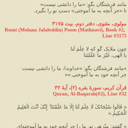
مانند فرشتگان بگو
:
«
ما را دانشی نیست
»
تا 
«
جز آنچه به ما آموختی
»
 دستِ تو را بگیرد.
مولوی، مثنوی، دفتر دوم، بیت ۳۱۷۵
Rumi (Molana Jalaleddin) Poem (Mathnavi), Book #2, 
Line #3175
چون ملایک گو که لا عِلْمَ لَنا
یا الهی، غَیْرَ ما عَلَّمْتَنا
«
مانند فرشتگان بگو
:
«
خداوندا، ما را دانشی نیست 
جز آنچه خود به ما آموختی.
»»
قرآن کریم، سورهٔ بقره 
(
۲
)
، آیهٔ ۳۲
Quran, Al-Baqarah(#2
), Line #
32
«
 قَالُوا سُبْحَانَکَ لَا عِلْمَ لَنَا إِلَّا مَا عَلَّمْتَنَا ۖ إِنَّکَ أَنْتَ الْعَلِيمُ 
الْحَكِيمُ.
»
«
 گفتند
:
 منّزهى تو. ما را جز آنچه خود به ما آموخته‌اى 