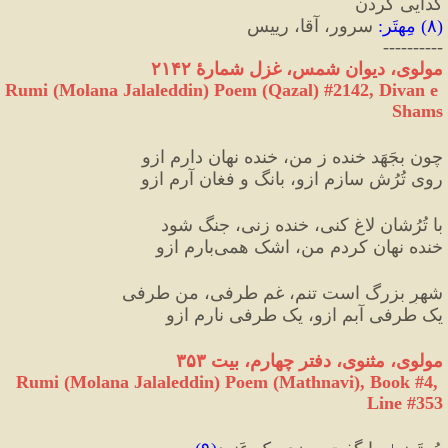
گدایی کردن
(
۸
)
 مِهتَر
:
 سرور، آقا، رییس
----------
مولوی، دیوان شمس، غزل شمارهٔ ۲۱۴۲
Rumi (Molana Jalaleddin) Poem (Qazal) #
2142
, Divan e 
Shams
چون بجَهَد خنده ز من، خنده نهان دارم ازو
روی تُرُش سازم ازو، بانگ و فغان آرم ازو
با تُرُشان لاغ کنی، خنده زنی، جنگ شود
خنده نهان کردم من، اشک همی‌بارم ازو
شهرِ بزرگ است تنم، غم طرفی، من طرفی
یک طرفی آبم ازو، یک طرفی نارم ازو
مولوی، مثنوی، دفتر چهارم، بیت ۳۵۳
Rumi (Molana Jalaleddin) Poem (Mathnavi), Book #4, 
Line #353