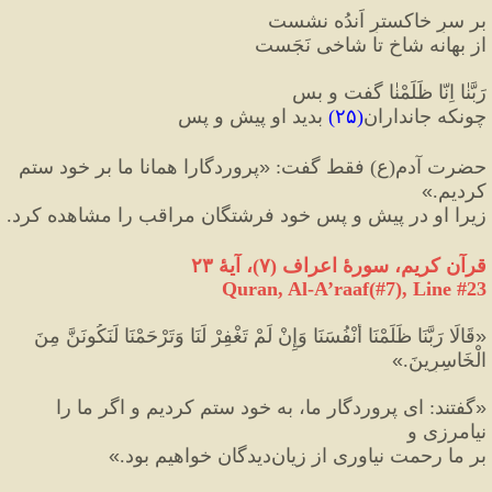
بر سرِ خاکسترِ اَندُه نشست
از بهانه شاخ تا شاخی نَجَست
رَبَّنٰا اِنّا ظَلَمْنٰا گفت و بس
چونکه جانداران
(
۲۵
)
 بدید او پیش و پس
حضرت آدم
(
ع
)
 فقط گفت
:
«
پروردگارا همانا ما بر خود ستم 
کردیم.
»
زیرا او در پیش و پسِ خود فرشتگان مراقب را مشاهده کرد.
قرآن کریم، سورهٔ اعراف 
(
۷
)
، آیهٔ ۲۳
Quran, Al-A’raaf(#7
), Line #
23
«
قَالَا رَبَّنَا ظَلَمْنَا أَنْفُسَنَا وَإِنْ لَمْ تَغْفِرْ لَنَا وَتَرْحَمْنَا لَنَكُونَنَّ مِنَ 
الْخَاسِرِينَ.
»
«
گفتند
:
 اى پروردگار ما، به خود ستم كرديم و اگر ما را 
نيامرزى و 
بر ما رحمت نياورى از زيان‌ديدگان خواهيم بود.
»