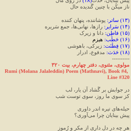
پیشِ بینایان، حَدَث
(
۱۸
)
 در روی مال
ناز می‏کُن با چنین گَندیده حال
(
۱۳
) 
ساتر
:
 پوشاننده، پنهان کننده
(
۱۴
) 
سَرایر
:
 رازها، نهانی‌ها، جمعِ سَریره
(
۱۵
) 
فاطِن
:
 دانا و زیرک
(
۱۶
) 
حَطَب‏
:
 هیزم
(
۱۷
) 
فِطْنَت
:
 زیرکی، باهوشی
(
۱۸
) 
حَدَث
:
 مدفوع، ادرار
----------
مولوی، مثنوی، دفتر چهارم، بیت ۳۲۰
Rumi (Molana Jalaleddin) Poem (Mathnavi), Book #4, 
Line #320
در جوابش بر گُشاد آن یار، لب
کز سویِ ما روز، سویِ توست شب
حیله‌هایِ تیره اندر داوری
پیشِ بینایان چرا می‌آوری؟
هر چه در دل داری از مکر و رُموز