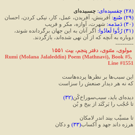
(
۲۸
) 
چفسیده‌‌ای
:
 چسبیده‌ای
(
۲۹
) 
صُنع
:
 آفرینش، آفریدن، عمل، کار، نیکی کردن، احسان
(
۳۰
) 
دَمدَمه
:
 شهرت، آوازه، مکر و فریب
(
۳۱
) 
رُدُّوا لَعادُوا
:
 اگر آنان به این جهان برگردانده شوند، 
دوباره به آنچه که از آن نهی شده‌اند، بازگردند.
----------
 مولوی، مثنوی، دفتر پنجم، بیت ۱۵۵۱
Rumi (Molana Jalaleddin) Poem (Mathnavi), Book #5, 
Line #1551
این سبب‌ها بر نظرها پرده‌هاست
که نه هر دیدار صنعش را سزاست
دیده‌‌ای باید، سبب‌سوراخ‌کُن
(
۳۲
)
تا حُجُب را بَرکَنَد از بیخ و بُن
تا مسبِّب بیند اندر لامکان
هرزه داند جهد و اَکساب
(
۳۳
)
 و دکان