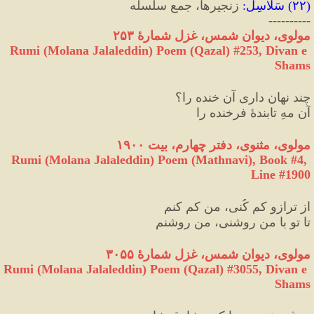
(
۲۲
) 
سَلاسِل
:
 زنجیرها، جمع سلسله
----------
مولوی، دیوان شمس، غزل شمارهٔ ۲۵۳
Rumi (Molana Jalaleddin) Poem (Qazal) #
253
, Divan e 
Shams
چند نهان داری آن خنده را
؟
آن مهِ تابندهٔ فرخنده را
مولوی، مثنوی، دفتر چهارم، بیت ۱۹۰۰
Rumi (Molana Jalaleddin) Poem (Mathnavi), Book #4, 
Line #1900
از ترازو کم کُنی، من کم کنم
تا تو با من روشنی، من روشنم
مولوی، دیوان شمس، غزل شمارهٔ ۳۰۵۵
Rumi (Molana Jalaleddin) Poem (Qazal) #
3055
, Divan e 
Shams