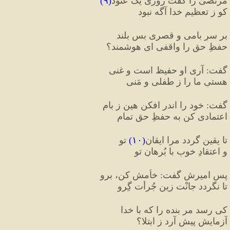
مُرتَضیٰ را گفت روزی یک عَنود
(
۹
)
کو ز تعظیمِ خدا آگه نبود
بر سرِ بامی و قصری بس بلند
حفظِ حق را واقفی ای هوشمند؟
گفت
:
 آری او حفیظ است و غنی
هستیِ ما را ز طفلی و مَنی
گفت
:
 خود را اندر افکن هین ز بام
اعتمادی کن به حفظِ حق تمام
تا یقین گردد مرا ایقانِ
(
۱۰
)
 تو
و اعتقادِ خوبِ با بُرهانِ تو
پس امیرش گفت
:
 خاُمش کن، برو
تا نگردد جانْت زین جُرأت گِرو
کی رسد مر بنده را که با خدا
آزمایش پیش آرد ز ابتلا؟