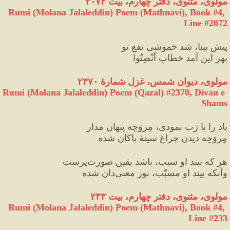
مولوی، مثنوی، دفتر چهارم، بیت ۲۰۷۲
Rumi (Molana Jalaleddin) Poem (Mathnavi), Book #4, 
Line #2072
پیشِ بینا، شد خموشی نفعِ تو
بهرِ این آمد خطابِ أنْصِتُوا
مولوی، دیوان شمس، غزل شمارهٔ ۲۳۷۰
Rumi (Molana Jalaleddin) Poem (Qazal) #
2370
, Divan e 
Shams
باد را یا رَب نمودی، مِروَحِه پنهان مدار
مِروَحِه دیدن چراغِ سینهٔ پاکان شده
هر که بیند او سبب، باشد یقین صورت‌پرست
وآنکه بیند او مسبّب، نورِ معنی‌دان شده
مولوی، مثنوی، دفتر چهارم، بیت ۲۳۳
Rumi (Molana Jalaleddin) Poem (Mathnavi), Book #4, 
Line #233