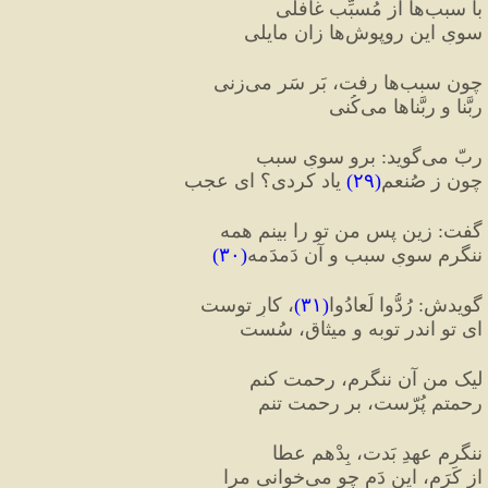
با سبب‌ها از مُسبِّب غافلی
سویِ این روپوش‌ها زان مایلی
چون سبب‌ها رفت، بَر سَر می‌زنی
ربَّنا و ربَّناها می‌کُنی
ربّ می‌گوید
:
 برو سویِ سبب
چون ز صُنعم
(
۲۹
)
 یاد کردی؟ ای عجب
گفت
:
 زین پس من تو را بینم همه
ننگرم سویِ سبب و آن دَمدَمه
(
۳۰
)
گویدش
:
 رُدُّوا لَعادُوا
(
۳۱
)
، کارِ توست
ای تو اندر توبه و میثاق، سُست
لیک من آن ننگرم، رحمت کنم
رحمتم پُرّست، بر رحمت تنم
ننگرم عهدِ بَدت، بِدْهم عطا
از کَرَم، این دَم چو می‌خوانی مرا