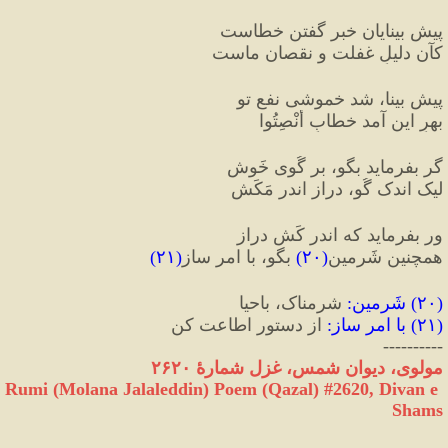
پیشِ بینایان خبر گفتن خطاست
کآن دلیلِ غفلت و نقصان ماست
پیشِ بینا، شد خموشی نفعِ تو
بهرِ این آمد خطابِ أنْصِتُوا
گر بفرماید بگو، بر گُوی خَوش
لیک اندک گُو، دراز اندر مَکَش
ور بفرماید که اندر کَش دراز
همچنین شَرمین
(
۲۰
)
 بگو، با امر ساز
(
۲۱
)
(
۲۰
) 
شَرمین
:
 شرمناک، باحیا
(
۲۱
) 
با امر ساز
:
 از دستور اطاعت کن
----------
مولوی، دیوان شمس، غزل شمارهٔ ۲۶۲۰
Rumi (Molana Jalaleddin) Poem (Qazal) #
2620
, Divan e 
Shams