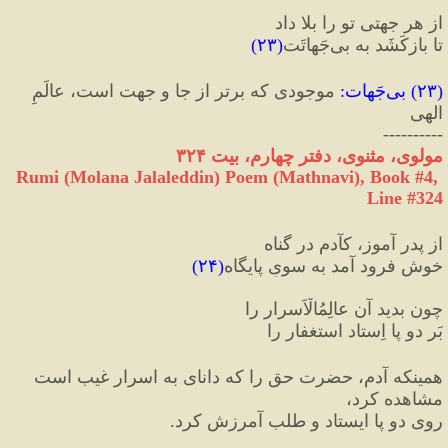
از هر جهتی تو را بلا داد
تا بازکَشَد به بی‌جَهاتَت
(
۲۳
)
(
۲۳
) 
بی‌جَهات
:
 موجودی که برتر از جا و جهت است، عالَمِ 
الهی
----------
مولوی، مثنوی، دفتر چهارم، بیت ۳۲۴
Rumi (Molana Jalaleddin) Poem (Mathnavi), Book #4, 
Line #324
از پدر آموز، کآدم در گناه
خوش فرود آمد به سویِ پایگاه
(
۲۴
)
چون بدید آن عالِمُ‎الْاَسرار را
بَر دو پا اِستاد استغفار را
همینکه آدم، حضرت حق را که دانای به اسرار غیب است 
مشاهده کرد، 
روی دو پا ایستاد و طلب آمرزش کرد.