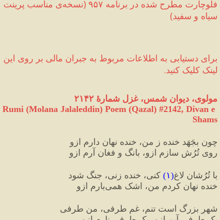
فلوچارت مطرح شده در برنامه ۹۵۷ 
(
نسخه‌ی مناسب پرینت 
سیاه و سفید
)
برای دستیابی به اطلاعات مربوط به جبران مالی‌ بر روی این 
لینک کلیک کنید.
مولوی، دیوان شمس، غزل شمارهٔ ۲۱۴۲
Rumi (Molana Jalaleddin) Poem (Qazal) #
2142
, Divan e 
Shams
چون بجَهَد خنده ز من، خنده نهان دارم ازو
روی تُرُش سازم ازو، بانگ و فغان آرم ازو
با تُرُشان لاغ
(
۱
)
 کنی، خنده زنی، جنگ شود
خنده نهان کردم من، اشک همی‌بارم ازو
شهرِ بزرگ است تنم، غم طرفی، من طرفی
یک طرفی آبم ازو، یک طرفی نارم ازو