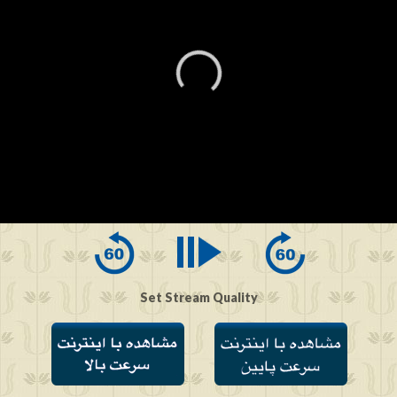
0
seconds
of
0
seconds
Set Stream Quality