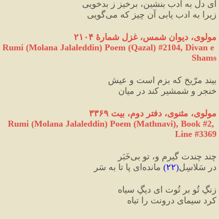
ای دل به ادب بنشین، برخیز ز بدخویی
زیرا به ادب یابی آن چیز که می‌گویی
مولوی، دیوان شمس، غزل شمارهٔ ۲۱۰۴
Rumi (Molana Jalaleddin) Poem (Qazal) #
2104
, Divan e 
Shams
بیند مرّیخ که بزم است و عیش
خنجر و شمشیر کند در میان
مولوی، مثنوی، دفتر دوم، بیت ۳۳۶۹
Rumi (Molana Jalaleddin) Poem (Mathnavi), Book #2, 
Line #3369
چند چندت گیرم و، تو بی‌‏خَبَر
در سَلاسِل
(
۲۲
)
 مانده‌‏ای پا تا به سَر
زنگِ تُو بر تُوت ای دیگِ سیاه
کرد سیمای درونت را تباه