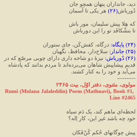
دید، جاندارانِ پنهان همچو جان
دُورباشِ
(
۲۶
)
 هر یکی تا آسمان
که هِلا پیشِ سلیمان، مور باش
تا بنشْکافَد تو را این دورباش
(
۲۴
) 
پایگاه
:
 درگاه، کفش‌کَن، جای ستوران
(
۲۵
) 
جاندار
:
 سلاح‌دار، محافظ، نگهبان
(
۲۶
) 
دُورباش
:
 نیزهٔ دو شاخه داری دارای چوبی مرصّع که در 
قدیم پیشاپیش شاهان می‌برده‌اند تا مردم بدانند که پادشاه 
می‌آید و خود را به کنار کشند.
----------
مولوی، مثنوی، دفتر اوّل، بیت ۲۴۶۵
Rumi (Molana Jalaleddin) Poem (Mathnavi), Book #1, 
Line #2465
لحظه‌‌ای ماهم کند، یک دَم سیاه
خود چه باشد غیرِ این، کارِ اِله؟‌‌
پیشِ چوگانهایِ حُکمِ کُنْ‌فَکان