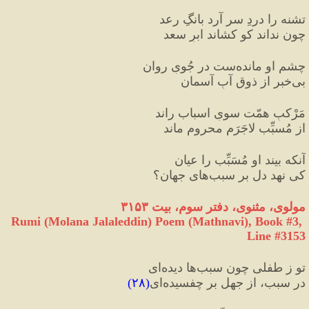
تشنه را دردِ سر آرد بانگِ رعد
چون نداند کو کشاند ابرِ سعد
چشمِ او مانده‌ست در جُویِ روان
بی‌خبر از ذوقِ آبِ آسمان
مَرْکبِ همّت سویِ اسباب راند
از مُسبِّب لاجَرَم محروم ماند
آنکه بیند او مُسَبِّب را عیان
کی نهد دل بر سبب‌های جهان؟
مولوی، مثنوی، دفتر سوم، بیت ۳۱۵۳
Rumi (Molana Jalaleddin) Poem (Mathnavi), Book #3, 
Line #3153
تو ز طفلی چون سبب‌ها دیده‌ای
در سبب، از جهل بر چفسیده‌‌ای
(
۲۸
)