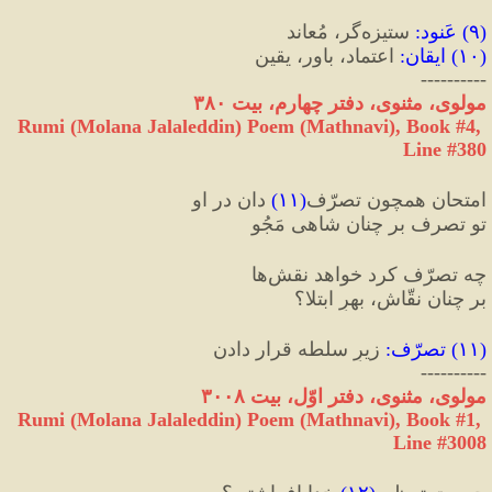
(
۹
) 
عَنود
:
 ستیزه‌گر، مُعاند
(
۱۰
) 
ایقان
:
 اعتماد، باور، یقین
----------
مولوی، مثنوی، دفتر چهارم، بیت ٣۸۰
Rumi (Molana Jalaleddin) Poem (Mathnavi), Book #4, 
Line #380
امتحان همچون تصرّف
(
۱۱
)
 دان در او
تو تصرف بر چنان شاهی مَجُو
چه تصرّف کرد خواهد نقش‌ها
بر چنان نقّاش، بهرِ ابتلا؟
(
۱۱
) 
تصرّف
:
 زیرِ سلطه قرار دادن
----------
مولوی، مثنوی، دفتر اوّل، بیت ۳۰۰۸
Rumi (Molana Jalaleddin) Poem (Mathnavi), Book #1, 
Line #3008