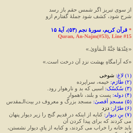
از سویِ تبریز اگر شمسِ حقم باز رسد
شرح شود، کشف شود جملهٔ گفتارم ازو
*
 قرآن کریم، سورهٔ نجم 
(
۵۳
)
، آیهٔ ۱۵
Quran, An-Najm(#53
), Line #
15
«
عِنْدَهَا جَنَّةُ الْـمَأْوَىٰ.
»
«
كه آرامگاهِ بهشت نزدِ آن درخت است.
»
(
۱
)
 لاغ
:
 شوخی
(
۲
)
 طارَم
:
 خیمه، سراپرده
(
۳
)
 سُکسُک
:
 اسبی که بد و نارهوار رود.
(
۴
)
 دوله‌
:
 پست و بلند، ناهموار
(
۵
)
 مسجدِ اَقصیٰ
:
 مسجد بزرگ و معروف در بیت‌الـمقدس
(
۶
)
 طرّار
:
 دزد
(
۷
)
 بنِ دیوار
:
 کنایه از اینکه در قدیم گنج را زیر دیوار پنهان 
می کردند که برای پیدا کردن آن 
باید خانه را خراب می کردند، و کنایه از پایِ دیوار نشستن، 