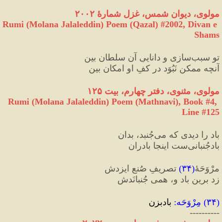
مولوی، دیوان شمس، غزل شمارهٔ ۲۰۰۲
Rumi (Molana Jalaleddin) Poem (Qazal) #
2002
, Divan e 
Shams
تو سبب‌سازی و داناییِ آن سلطان بین
آنچه ممکن نَبُوَد در کفِ او امکان بین
مولوی، مثنوی، دفتر چهارم، بیت ۱۲۵
Rumi (Molana Jalaleddin) Poem (Mathnavi), Book #4, 
Line #125
باد را دیدی که می‌جُنبد، بدان
بادجُنبانی‌ست اینجا بادران
مرْوَحَهٔ
(
۳۴
)
 تصریفِ صُنعِ ایزدش
زد برین باد و، همی جُنبانَدش
(
۳۴
) 
مِرْوَحَه
:
 بادبزن
----------