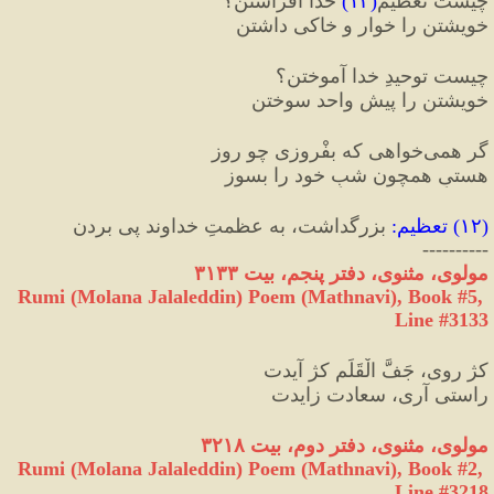
چیست تعظیمِ
(
۱۲
)
 خدا افراشتن؟
خویشتن را خوار و خاکی داشتن
چیست توحیدِ خدا آموختن؟
خویشتن را پیشِ واحد سوختن
گر همی‌خواهی که بفْروزی چو روز
هستیِ همچون شبِ خود را بسوز
(
۱۲
) 
تعظیم
:
 بزرگداشت، به عظمتِ خداوند پی بردن
----------
مولوی، مثنوی، دفتر پنجم، بیت ۳۱۳۳
Rumi (Molana Jalaleddin) Poem (Mathnavi), Book #5, 
Line #3133
کژ روی، جَفَّ الْقَلَم کژ آیدت
راستی آری، سعادت زایدت
مولوی، مثنوی، دفتر دوم، بیت ۳۲۱۸
Rumi (Molana Jalaleddin) Poem (Mathnavi), Book #2, 
Line #3218