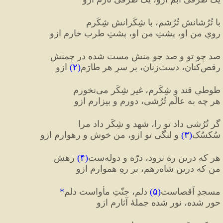
با تُرُشانش تُرُشم، با شِکَرانش شِکَرم
رویِ من او، پشتِ من او، پشتِ طرب خارم ازو
صد چو تو و صد چو منش مست شده در چمنش
رقص‌کنان، دست‌زنان، بر سرِ هر طارَم
(
۲
)
 ازو
طوطیِ قند و شِکَرم، غیرِ شِکَر می‌نخورم
هر چه به عالَم تُرُشی، دورم و بیزارم ازو
گر تُرُشی داد تو را، شهد و شِکَر داد مرا
سُکسُک
(
۳
)
 و لنگی تو ازو، من خوش و رهوارم ازو
هر که درین ره نرود، درّه و دوله‌ست
(
۴
)
 رهش
من که درین شاه‌رهم، بر رهِ هموارم ازو
مسجدِ اَقصاست
(
۵
)
 دلم، جنّتِ مأواست دلم
*
حور شده، نور شده جملهٔ آثارم ازو