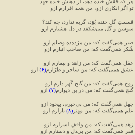
هر که حَقَش خنده دهد، از دهنش خنده جهد
تو اگر انکاری ازو، من همه اقرارم ازو
قسمتِ گل خنده بُوَد، گریه ندارد، چه کند؟
سوسن و گل می‌شکفد در دلِ هشیارم ازو
صبر همی‌گفت که
:
 من مژده‌دهِ وصلم ازو
شُکر همی‌گفت که
:
 من صاحبِ انبارم ازو
عقل همی‌گفت که
:
 من زاهد و بیمارم ازو
عشق همی‌گفت که
:
 من ساحر و طرّارم
(
۶
)
 ازو
روح همی‌گفت که
:
 من گنجِ گُهَر دارم ازو
گنج همی‌گفت که
:
 من در بنِ دیوارم
(
۷
)
 ازو
جهل همی‌گفت که
:
 من بی‌خبرم، بیخود ازو
علم همی‌گفت که
:
 من مِهتَرِ
(
۸
)
 بازارم ازو
زهد همی‌گفت که
:
 من واقفِ اسرارم ازو
فقر همی‌گفت که
:
 من بی‌دل و دستارم ازو