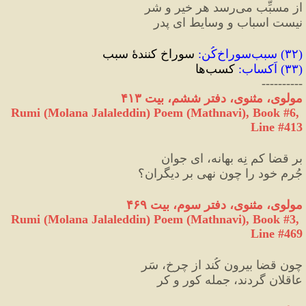
از مسبِّب می‌رسد هر خیر و شر
نیست اسباب و وسایط ای پدر
(
۳۲
) 
سبب‌سوراخ‌کُن
:
 سوراخ کنندهٔ سبب
(
۳۳
) 
اَکساب
:
 کسب‌ها
----------
مولوی، مثنوی، دفتر ششم
،
 بیت ۴۱۳
Rumi (Molana Jalaleddin) Poem (Mathnavi), Book #6, 
Line #413
بر قضا کم نِه بهانه، ای جوان
جُرمِ خود را چون نهی بر دیگران؟
مولوی، مثنوی، دفتر سوم، بیت ۴۶۹
Rumi (Molana Jalaleddin) Poem (Mathnavi), Book #3, 
Line #469
چون قضا بیرون کُند از چرخ، سَر
عاقلان گردند، جمله کور و کر