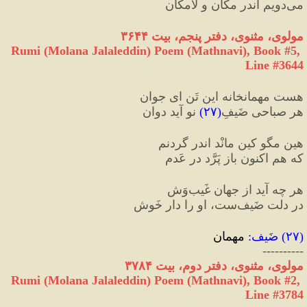
می‌‌دویم اندر مکان و لامکان‌‌
مولوی، مثنوی، دفتر پنجم، بیت ۳۶۴۴
Rumi (Molana Jalaleddin) Poem (Mathnavi), Book #5, 
Line #3644
هست مهمانخانه این تَن ای جوان
هر صباحی ضَیفِ
(
۲۷
)
 نو آید دوان
هین مگو کین مانْد اندر گردنم
که هم‌ اکنون باز پَرَّد در عَدم
هر چه آید از جهان غَیب‌وَش
در دلت ضَیف‌ست، او را دار خَوش
(
۲۷
) 
ضَیف
:
 مهمان
----------
مولوی، مثنوی، دفتر دوم، بیت ۳۷۸۴
Rumi (Molana Jalaleddin) Poem (Mathnavi), Book #2, 
Line #3784