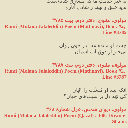
به غیرِ خدمتِ ما که مشارقِ شادی‌ست
ندید خلق و نبیند ز شادی آثاری
مولوی، مثنوی، دفتر دوم، بیت ۳۷۸۵
Rumi (Molana Jalaleddin) Poem (Mathnavi), Book #2, 
Line #3785
چشمِ او مانده‌ست در جویِ روان
بی‌خبر از ذوقِ آبِ آسمان
مولوی، مثنوی، دفتر دوم، بیت ۳۷۸۷
Rumi (Molana Jalaleddin) Poem (Mathnavi), Book #2, 
Line #3787
آنکه بیند او مُسَبِّب را عَیان
کی نَهَد دل بر سبب‌های جهان؟
مولوی، دیوان شمس، غزل شمارهٔ ۳۶۸
Rumi (Molana Jalaleddin) Poem (Qazal) #
368
, Divan e 
Shams