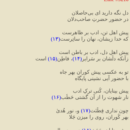
دل نگه دارید ای بی‏‌حاصلان
در حضورِ حضرتِ صاحب‌دلان‏
پیشِ اهل تن، ادب بر ظاهرست
که خدا زیشان، نهان را ساتِرست
(
۱۳
)
پیشِ اهلِ دل، ادب بر باطن است
زآنکه دلْشان بر سَرایر
(
۱۴
)
، فاطِن
(
۱۵
)
 است‏
تو به عکسی پیشِ کوران بهرِ جاه
با حضور آیی نشینی پایگاه‏
پیشِ بینایان، کُنی ترکِ ادب
نارِ شهوت را از آن گشتی حَطَب
(
۱۶
)
چون نداری فِطْنَت
(
۱۷
)
 و، نورِ هُدیٰ
بهرِ کُوران، روی را می‏زن جَلا