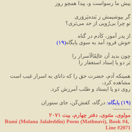
پیشِ ما رسواست و، پیدا همچو روز
گر بپوشیمش ز بَنده‌پَروَری
تو چرا بی‌رُویی از حد می‌بَری؟
از پدر آموز، کآدم در گناه
خوش فرود آمد به سویِ پایگاه
(
۱۹
)
چون بدید آن عالِمُ‎الْاَسرار را
بَر دو پا اِستاد استغفار را
همینکه آدم، حضرت حق را که دانای به اسرار غیب است 
مشاهده کرد، 
روی دو پا ایستاد و طلب آمرزش کرد.
(
۱۹
) 
پایگاه
:
 درگاه، کفش‌کَن، جای ستوران
----------
مولوی، مثنوی، دفتر چهارم، بیت ۲۰۷۱
Rumi (Molana Jalaleddin) Poem (Mathnavi), Book #4, 
Line #2071